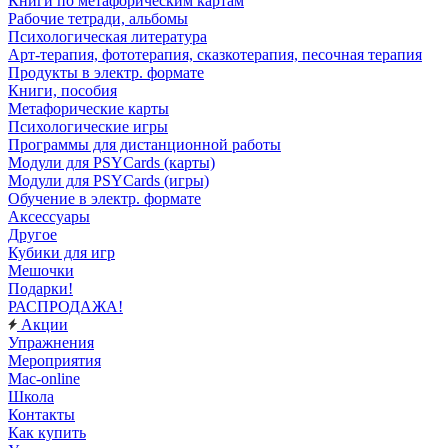
Книги по метафорическим картам
Рабочие тетради, альбомы
Психологическая литература
Арт-терапия, фототерапия, сказкотерапия, песочная терапия
Продукты в электр. формате
Книги, пособия
Метафорические карты
Психологические игры
Программы для дистанционной работы
Модули для PSYCards (карты)
Модули для PSYCards (игры)
Обучение в электр. формате
Аксессуары
Другое
Кубики для игр
Мешочки
Подарки!
РАСПРОДАЖА!
Акции
Упражнения
Мероприятия
Mac-online
Школа
Контакты
Как купить