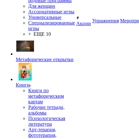
родовые программы
Для женщин
Ассоциативные игры
Универсальные
Упражнения
Меропри
Специализированные
Акции
игры
+ ЕЩЕ 10
Метафорические открытки
Книги
Книги по
метафорическим
картам
Рабочие тетради,
альбомы
Психологическая
литература
Арт-терапия,
фототерапия,