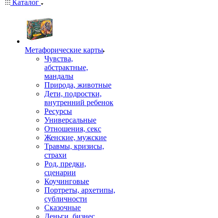
Каталог
Mетафорические карты
Чувства,
абстрактные,
мандалы
Природа, животные
Дети, подростки,
внутренний ребенок
Ресурсы
Универсальные
Отношения, секс
Женские, мужские
Травмы, кризисы,
страхи
Род, предки,
сценарии
Коучинговые
Портреты, архетипы,
субличности
Сказочные
Деньги, бизнес,