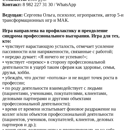
Контакт:
8 982 227 31 30 / WhatsApp
Ведущая:
Сергеева Ольга, психолог, игропрактик, автор 5-и
трансформационных игр и МАК.
Игра направлена на профилактику и преодоление
синдрома профессионального выгорания. Игра для тех,
кто:
• чувствует нарастающую усталость, отмечает усиление
пассивности или напряженности, связанные с работой;
• нередко думает: «Я ничего не успеваю!»;
• чувствует «перекос» в сторону профессиональной
деятельности в ущерб таким сферам как здоровье, семья,
друзья, хобби.
• убеждён, что достиг «потолка» и не видит точек роста в
профессии;
• по роду деятельности взаимодействует с людьми
(пациентами, учениками, покупателями, клиентами,
деловыми партнерами и другими объектами
профессиональной деятельности);
• время от времени испытывает фоновое раздражение на
коллег и/или объектов профессиональной деятельности
(пациентов, учеников, покупателей, клиентов, деловых
партнеров и др.);
• хочет стать ведущим игры и протестировать ее на себе.