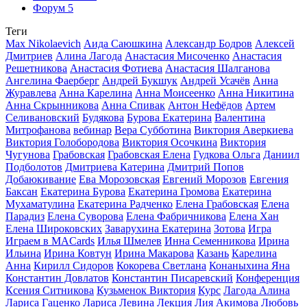
Форум
5
Теги
Max Nikolaevich
Аида Саюшкина
Александр Бодров
Алексей
Дмитриев
Алина Лагода
Анастасия Мисоченко
Анастасия
Решетникова
Анастасия Фотиева
Анастасия Шалганова
Ангелина Фаерберг
Андрей Букшук
Андрей Усачёв
Анна
Журавлева
Анна Карелина
Анна Моисеенко
Анна Никитина
Анна Скрынникова
Анна Спивак
Антон Нефёдов
Артем
Селивановский
Будякова
Бурова Екатерина
Валентина
Митрофанова
вебинар
Вера Субботина
Виктория Аверкиева
Виктория Голобородова
Виктория Осочкина
Виктория
Чугунова
Грабовская
Грабовская Елена
Гудкова Ольга
Даниил
Подболотов
Дмитриева Катерина
Дмитрий Попов
Добаюкивание
Ева Морозовская
Евгений Морозов
Евгения
Баксан
Екатерина Бурова
Екатерина Громова
Екатерина
Мухаматулина
Екатерина Радченко
Елена Грабовская
Елена
Парадиз
Елена Суворова
Елена Фабричникова
Елена Хан
Елена Широковских
Заварухина Екатерина
Зотова
Игра
Играем в MACards
Илья Шмелев
Инна Семенникова
Ирина
Ильина
Ирина Ковтун
Ирина Макарова
Казань
Карелина
Анна
Кирилл Сидоров
Кокорева Светлана
Конаныхина Яна
Константин Довлатов
Константин Писаревский
Конференция
Ксения Ситникова
Кузьменок Виктория
Курс
Лагода Алина
Лариса Гаценко
Лариса Левина
Лекция
Лия Акимова
Любовь