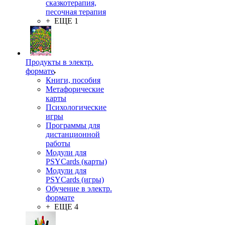
сказкотерапия,
песочная терапия
+ ЕЩЕ 1
Продукты в электр.
формате
Книги, пособия
Метафорические
карты
Психологические
игры
Программы для
дистанционной
работы
Модули для
PSYCards (карты)
Модули для
PSYCards (игры)
Обучение в электр.
формате
+ ЕЩЕ 4