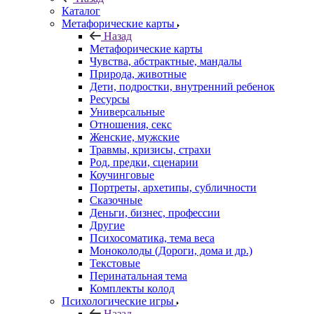
Каталог
Mетафорические карты
Назад
Mетафорические карты
Чувства, абстрактные, мандалы
Природа, животные
Дети, подростки, внутренний ребенок
Ресурсы
Универсальные
Отношения, секс
Женские, мужские
Травмы, кризисы, страхи
Род, предки, сценарии
Коучинговые
Портреты, архетипы, субличности
Сказочные
Деньги, бизнес, профессии
Другие
Психосоматика, тема веса
Моноколоды (Дороги, дома и др.)
Текстовые
Перинатальная тема
Комплекты колод
Психологические игры
Назад