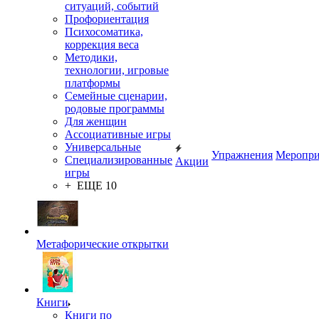
ситуаций, событий
Профориентация
Психосоматика,
коррекция веса
Методики,
технологии, игровые
платформы
Семейные сценарии,
родовые программы
Для женщин
Ассоциативные игры
Универсальные
Упражнения
Меропри
Специализированные
Акции
игры
+ ЕЩЕ 10
Метафорические открытки
Книги
Книги по