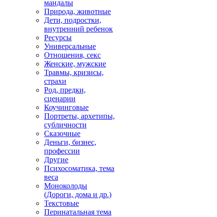
мандалы
Природа, животные
Дети, подростки,
внутренний ребенок
Ресурсы
Универсальные
Отношения, секс
Женские, мужские
Травмы, кризисы,
страхи
Род, предки,
сценарии
Коучинговые
Портреты, архетипы,
субличности
Сказочные
Деньги, бизнес,
профессии
Другие
Психосоматика, тема
веса
Моноколоды
(Дороги, дома и др.)
Текстовые
Перинатальная тема