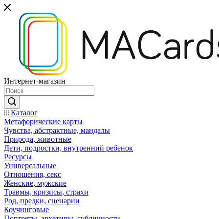
Интернет-магазин
Каталог
Mетафорические карты
Чувства, абстрактные, мандалы
Природа, животные
Дети, подростки, внутренний ребенок
Ресурсы
Универсальные
Отношения, секс
Женские, мужские
Травмы, кризисы, страхи
Род, предки, сценарии
Коучинговые
Портреты, архетипы, субличности