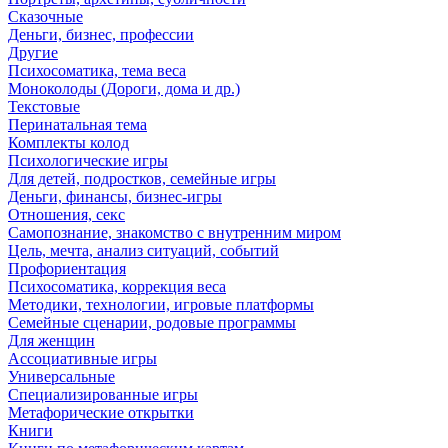
Сказочные
Деньги, бизнес, профессии
Другие
Психосоматика, тема веса
Моноколоды (Дороги, дома и др.)
Текстовые
Перинатальная тема
Комплекты колод
Психологические игры
Для детей, подростков, семейные игры
Деньги, финансы, бизнес-игры
Отношения, секс
Самопознание, знакомство с внутренним миром
Цель, мечта, анализ ситуаций, событий
Профориентация
Психосоматика, коррекция веса
Методики, технологии, игровые платформы
Семейные сценарии, родовые программы
Для женщин
Ассоциативные игры
Универсальные
Специализированные игры
Метафорические открытки
Книги