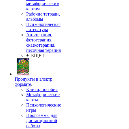
метафорическим
картам
Рабочие тетради,
альбомы
Психологическая
литература
Арт-терапия,
фототерапия,
сказкотерапия,
песочная терапия
+ ЕЩЕ 1
Продукты в электр.
формате
Книги, пособия
Метафорические
карты
Психологические
игры
Программы для
дистанционной
работы