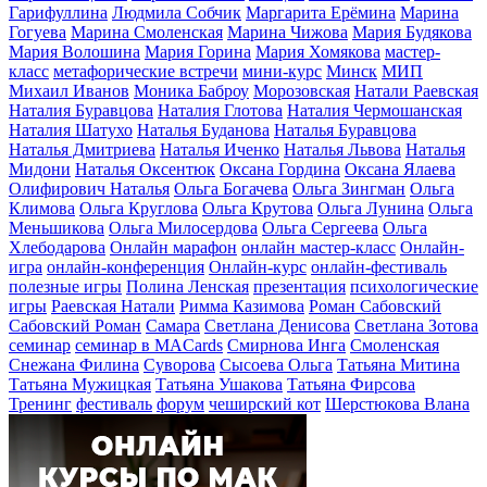
Гарифуллина
Людмила Собчик
Маргарита Ерёмина
Марина
Гогуева
Марина Смоленская
Марина Чижова
Мария Будякова
Мария Волошина
Мария Горина
Мария Хомякова
мастер-
класс
метафорические встречи
мини-курс
Минск
МИП
Михаил Иванов
Моника Баброу
Морозовская
Натали Раевская
Наталия Буравцова
Наталия Глотова
Наталия Чермошанская
Наталия Шатухо
Наталья Буданова
Наталья Буравцова
Наталья Дмитриева
Наталья Иченко
Наталья Львова
Наталья
Мидони
Наталья Оксентюк
Оксана Гордина
Оксана Ялаева
Олифирович Наталья
Ольга Богачева
Ольга Зингман
Ольга
Климова
Ольга Круглова
Ольга Крутова
Ольга Лунина
Ольга
Меньшикова
Ольга Милосердова
Ольга Сергеева
Ольга
Хлебодарова
Онлайн марафон
онлайн мастер-класс
Онлайн-
игра
онлайн-конференция
Онлайн-курс
онлайн-фестиваль
полезные игры
Полина Ленская
презентация
психологические
игры
Раевская Натали
Римма Казимова
Роман Сабовский
Сабовский Роман
Самара
Светлана Денисова
Светлана Зотова
семинар
семинар в MACards
Смирнова Инга
Смоленская
Снежана Филина
Суворова
Сысоева Ольга
Татьяна Митина
Татьяна Мужицкая
Татьяна Ушакова
Татьяна Фирсова
Тренинг
фестиваль
форум
чеширский кот
Шерстюкова Влана