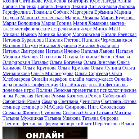
Ксения Ситникова
Кузьменок Виктория
Курс
Лагода Алина
Лариса Гаценко
Лариса Левина
Лекция
Лия Акимова
Любовь
Гарифуллина
Людмила Собчик
Маргарита Ерёмина
Марина
Гогуева
Марина Смоленская
Марина Чижова
Мария Будякова
Мария Волошина
Мария Горина
Мария Хомякова
мастер-
класс
метафорические встречи
мини-курс
Минск
МИП
Михаил Иванов
Моника Баброу
Морозовская
Натали Раевская
Наталия Буравцова
Наталия Глотова
Наталия Чермошанская
Наталия Шатухо
Наталья Буданова
Наталья Буравцова
Наталья Дмитриева
Наталья Иченко
Наталья Львова
Наталья
Мидони
Наталья Оксентюк
Оксана Гордина
Оксана Ялаева
Олифирович Наталья
Ольга Богачева
Ольга Зингман
Ольга
Климова
Ольга Круглова
Ольга Крутова
Ольга Лунина
Ольга
Меньшикова
Ольга Милосердова
Ольга Сергеева
Ольга
Хлебодарова
Онлайн марафон
онлайн мастер-класс
Онлайн-
игра
онлайн-конференция
Онлайн-курс
онлайн-фестиваль
полезные игры
Полина Ленская
презентация
психологические
игры
Раевская Натали
Римма Казимова
Роман Сабовский
Сабовский Роман
Самара
Светлана Денисова
Светлана Зотова
семинар
семинар в MACards
Смирнова Инга
Смоленская
Снежана Филина
Суворова
Сысоева Ольга
Татьяна Митина
Татьяна Мужицкая
Татьяна Ушакова
Татьяна Фирсова
Тренинг
фестиваль
форум
чеширский кот
Шерстюкова Влана