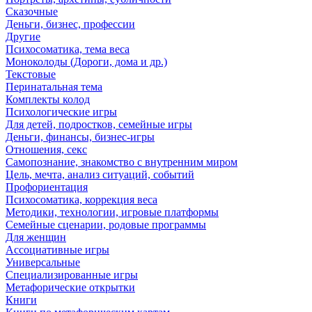
Сказочные
Деньги, бизнес, профессии
Другие
Психосоматика, тема веса
Моноколоды (Дороги, дома и др.)
Текстовые
Перинатальная тема
Комплекты колод
Психологические игры
Для детей, подростков, семейные игры
Деньги, финансы, бизнес-игры
Отношения, секс
Самопознание, знакомство с внутренним миром
Цель, мечта, анализ ситуаций, событий
Профориентация
Психосоматика, коррекция веса
Методики, технологии, игровые платформы
Семейные сценарии, родовые программы
Для женщин
Ассоциативные игры
Универсальные
Специализированные игры
Метафорические открытки
Книги