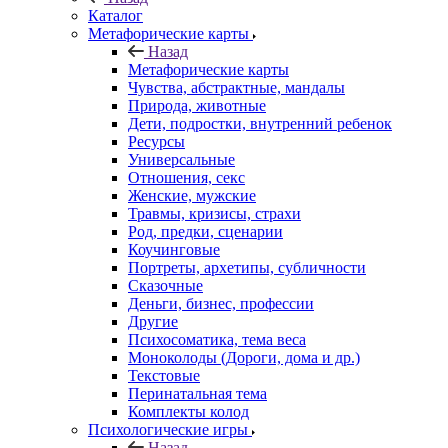
Каталог
Mетафорические карты
Назад
Mетафорические карты
Чувства, абстрактные, мандалы
Природа, животные
Дети, подростки, внутренний ребенок
Ресурсы
Универсальные
Отношения, секс
Женские, мужские
Травмы, кризисы, страхи
Род, предки, сценарии
Коучинговые
Портреты, архетипы, субличности
Сказочные
Деньги, бизнес, профессии
Другие
Психосоматика, тема веса
Моноколоды (Дороги, дома и др.)
Текстовые
Перинатальная тема
Комплекты колод
Психологические игры
Назад