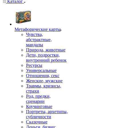
Каталог
Mетафорические карты
Чувства,
абстрактные,
мандалы
Природа, животные
Дети, подростки,
внутренний ребенок
Ресурсы
Универсальные
Отношения, секс
Женские, мужские
Травмы, кризисы,
страхи
Род, предки,
сценарии
Коучинговые
Портреты, архетипы,
субличности
Сказочные
Деньги, бизнес,