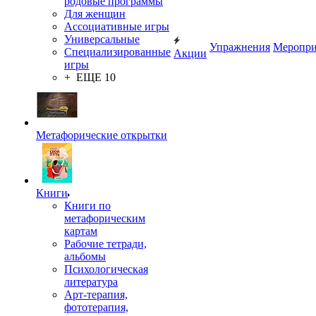
родовые программы
Для женщин
Ассоциативные игры
Универсальные
Упражнения
Меропри
Специализированные
Акции
игры
+ ЕЩЕ 10
Метафорические открытки
Книги
Книги по
метафорическим
картам
Рабочие тетради,
альбомы
Психологическая
литература
Арт-терапия,
фототерапия,