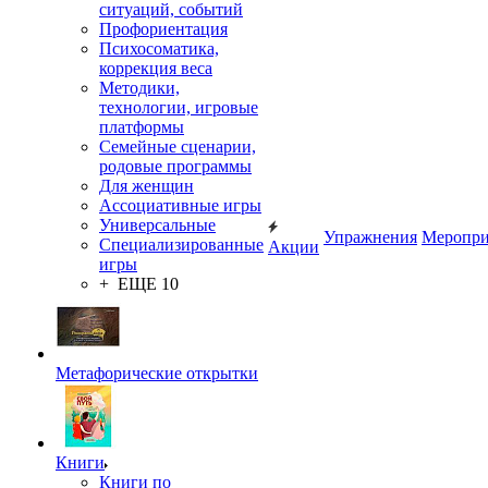
ситуаций, событий
Профориентация
Психосоматика,
коррекция веса
Методики,
технологии, игровые
платформы
Семейные сценарии,
родовые программы
Для женщин
Ассоциативные игры
Универсальные
Упражнения
Меропри
Специализированные
Акции
игры
+ ЕЩЕ 10
Метафорические открытки
Книги
Книги по