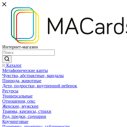
Интернет-магазин
Каталог
Mетафорические карты
Чувства, абстрактные, мандалы
Природа, животные
Дети, подростки, внутренний ребенок
Ресурсы
Универсальные
Отношения, секс
Женские, мужские
Травмы, кризисы, страхи
Род, предки, сценарии
Коучинговые
Портреты, архетипы, субличности