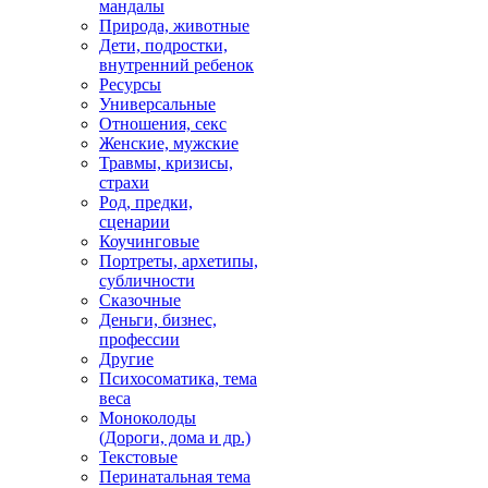
мандалы
Природа, животные
Дети, подростки,
внутренний ребенок
Ресурсы
Универсальные
Отношения, секс
Женские, мужские
Травмы, кризисы,
страхи
Род, предки,
сценарии
Коучинговые
Портреты, архетипы,
субличности
Сказочные
Деньги, бизнес,
профессии
Другие
Психосоматика, тема
веса
Моноколоды
(Дороги, дома и др.)
Текстовые
Перинатальная тема