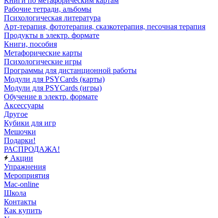
Книги по метафорическим картам
Рабочие тетради, альбомы
Психологическая литература
Арт-терапия, фототерапия, сказкотерапия, песочная терапия
Продукты в электр. формате
Книги, пособия
Метафорические карты
Психологические игры
Программы для дистанционной работы
Модули для PSYCards (карты)
Модули для PSYCards (игры)
Обучение в электр. формате
Аксессуары
Другое
Кубики для игр
Мешочки
Подарки!
РАСПРОДАЖА!
Акции
Упражнения
Мероприятия
Mac-online
Школа
Контакты
Как купить