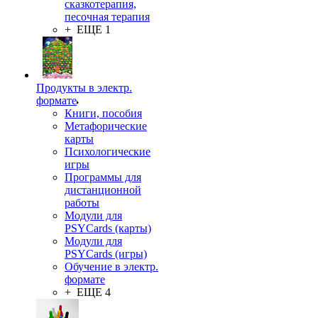
сказкотерапия,
песочная терапия
+ ЕЩЕ 1
Продукты в электр.
формате
Книги, пособия
Метафорические
карты
Психологические
игры
Программы для
дистанционной
работы
Модули для
PSYCards (карты)
Модули для
PSYCards (игры)
Обучение в электр.
формате
+ ЕЩЕ 4