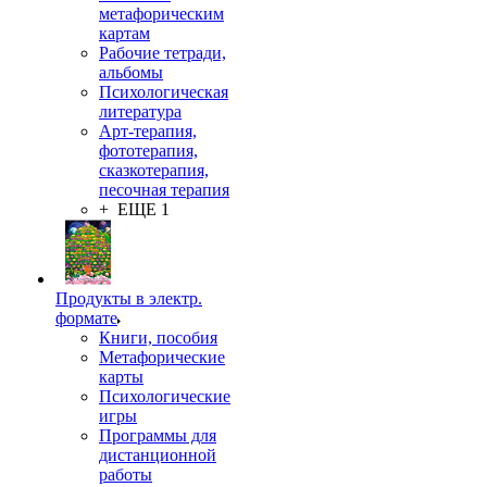
метафорическим
картам
Рабочие тетради,
альбомы
Психологическая
литература
Арт-терапия,
фототерапия,
сказкотерапия,
песочная терапия
+ ЕЩЕ 1
Продукты в электр.
формате
Книги, пособия
Метафорические
карты
Психологические
игры
Программы для
дистанционной
работы