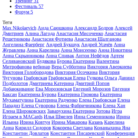
Тренинг
31
Фестиваль
57
Форум
5
Теги
Max Nikolaevich
Аида Саюшкина
Александр Бодров
Алексей
Дмитриев
Алина Лагода
Анастасия Мисоченко
Анастасия
Решетникова
Анастасия Фотиева
Анастасия Шалганова
Ангелина Фаерберг
Андрей Букшук
Андрей Усачёв
Анна
Журавлева
Анна Карелина
Анна Моисеенко
Анна Никитина
Анна Скрынникова
Анна Спивак
Антон Нефёдов
Артем
Селивановский
Будякова
Бурова Екатерина
Валентина
Митрофанова
вебинар
Вера Субботина
Виктория Аверкиева
Виктория Голобородова
Виктория Осочкина
Виктория
Чугунова
Грабовская
Грабовская Елена
Гудкова Ольга
Даниил
Подболотов
Дмитриева Катерина
Дмитрий Попов
Добаюкивание
Ева Морозовская
Евгений Морозов
Евгения
Баксан
Екатерина Бурова
Екатерина Громова
Екатерина
Мухаматулина
Екатерина Радченко
Елена Грабовская
Елена
Парадиз
Елена Суворова
Елена Фабричникова
Елена Хан
Елена Широковских
Заварухина Екатерина
Зотова
Игра
Играем в MACards
Илья Шмелев
Инна Семенникова
Ирина
Ильина
Ирина Ковтун
Ирина Макарова
Казань
Карелина
Анна
Кирилл Сидоров
Кокорева Светлана
Конаныхина Яна
Константин Довлатов
Константин Писаревский
Конференция