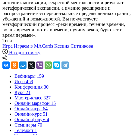
источник мотивации, секретной ментальности и результат
метафорической экспансии, а именно расширение и
распространение за первоначальные пределы личных границ,
убеждений и возможностей. Вы почувствуете
метафорический процесс «реки времени, течение времени,
волны времени, поток времени, пучину веков, бурю лет и
время перемен».
Теги
Игра
Играем в MACards
Ксения Ситникова
Назад к списку
Вебинары
159
Игра
459
Конференция
30
Курс
21
Мастер-класс
327
Онлайн марафон
15
Онлайн-игра
64
Онлайн-курс
51
Онлайн-форум
4
Семинары
70
Телемост
1