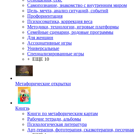
Самопознание, знакомство с внутренним миром
Цель, мечта, анализ ситуаций, событий
Профориентация
Психосоматика, коррекция веса
Методики, технологии, игровые платформы
Семейные сценарии, родовые программы
Для женщин
Ассоциативные игры
Универсальные
Специализированные игры
+ ЕЩЕ 10
Метафорические открытки
Книги
Книги по метафорическим картам
Рабочие тетради, альбомы
Психологическая литература
Арт-терапия, фототерапия, сказкотерапия, песочная