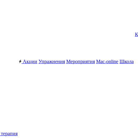
К
Акции
Упражнения
Мероприятия
Mac-online
Школа
 терапия