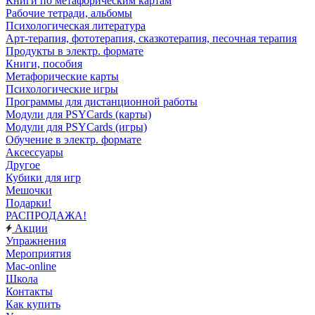
Книги по метафорическим картам
Рабочие тетради, альбомы
Психологическая литература
Арт-терапия, фототерапия, сказкотерапия, песочная терапия
Продукты в электр. формате
Книги, пособия
Метафорические карты
Психологические игры
Программы для дистанционной работы
Модули для PSYCards (карты)
Модули для PSYCards (игры)
Обучение в электр. формате
Аксессуары
Другое
Кубики для игр
Мешочки
Подарки!
РАСПРОДАЖА!
Акции
Упражнения
Мероприятия
Mac-online
Школа
Контакты
Как купить