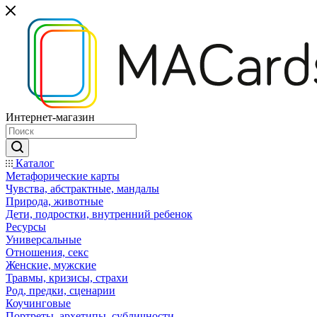
Интернет-магазин
Каталог
Mетафорические карты
Чувства, абстрактные, мандалы
Природа, животные
Дети, подростки, внутренний ребенок
Ресурсы
Универсальные
Отношения, секс
Женские, мужские
Травмы, кризисы, страхи
Род, предки, сценарии
Коучинговые
Портреты, архетипы, субличности