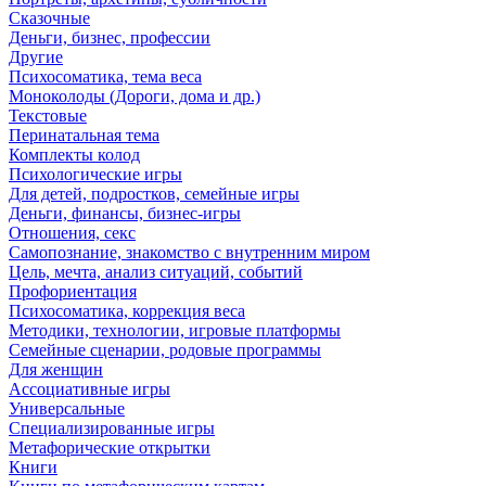
Сказочные
Деньги, бизнес, профессии
Другие
Психосоматика, тема веса
Моноколоды (Дороги, дома и др.)
Текстовые
Перинатальная тема
Комплекты колод
Психологические игры
Для детей, подростков, семейные игры
Деньги, финансы, бизнес-игры
Отношения, секс
Самопознание, знакомство с внутренним миром
Цель, мечта, анализ ситуаций, событий
Профориентация
Психосоматика, коррекция веса
Методики, технологии, игровые платформы
Семейные сценарии, родовые программы
Для женщин
Ассоциативные игры
Универсальные
Специализированные игры
Метафорические открытки
Книги