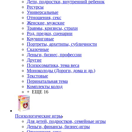
Дети, подростки, внутренний ребенок
Ресурсы
Универсальные
Отношения, секс
Женские, мужские
Травмы, кризисы, страхи
Род, предки, сценарии
Коучинговые
Портреты, архетипы, субличности
Сказочные
Деньги, бизнес, профессии
Другие
Психосоматика, тема веса
Моноколоды (Дороги, дома и др.)
Текстовые
Перинатальная тема
Комплекты колод
+ ЕЩЕ 16
Психологические игры
Для детей, подростков, семейные игры
Деньги, финансы, бизнес-игры
Отношения, секс