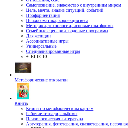
Самопознание, знакомство с внутренним миром
Цель, мечта, анализ ситуаций, событий
Профориентация
Психосоматика, коррекция веса
Методики, технологии, игровые платформы
Семейные сценарии, родовые программы
Для женщин
Ассоциативные игры
Универсальные
Специализированные игры
+ ЕЩЕ 10
Метафорические открытки
Книги
Книги по метафорическим картам
Рабочие тетради, альбомы
Психологическая литература
Арт-терапия, фототерапия, сказкотерапия, песочная