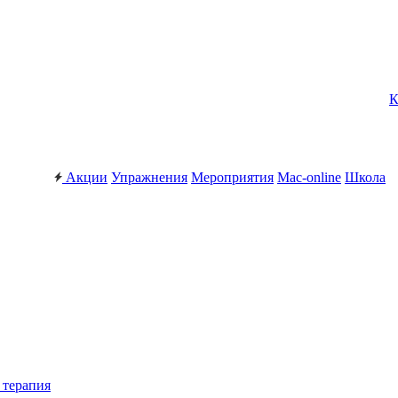
К
Акции
Упражнения
Мероприятия
Mac-online
Школа
 терапия