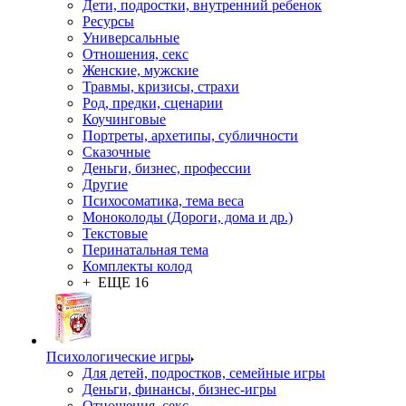
Дети, подростки, внутренний ребенок
Ресурсы
Универсальные
Отношения, секс
Женские, мужские
Травмы, кризисы, страхи
Род, предки, сценарии
Коучинговые
Портреты, архетипы, субличности
Сказочные
Деньги, бизнес, профессии
Другие
Психосоматика, тема веса
Моноколоды (Дороги, дома и др.)
Текстовые
Перинатальная тема
Комплекты колод
+ ЕЩЕ 16
Психологические игры
Для детей, подростков, семейные игры
Деньги, финансы, бизнес-игры
Отношения, секс