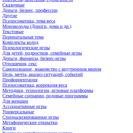
Сказочные
Деньги, бизнес, профессии
Другие
Психосоматика, тема веса
Моноколоды (Дороги, дома и др.)
Текстовые
Перинатальная тема
Комплекты колод
Психологические игры
Для детей, подростков, семейные игры
Деньги, финансы, бизнес-игры
Отношения, секс
Самопознание, знакомство с внутренним миром
Цель, мечта, анализ ситуаций, событий
Профориентация
Психосоматика, коррекция веса
Методики, технологии, игровые платформы
Семейные сценарии, родовые программы
Для женщин
Ассоциативные игры
Универсальные
Специализированные игры
Метафорические открытки
Книги