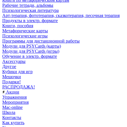
Книги по метафорическим картам
Рабочие тетради, альбомы
Психологическая литература
Арт-терапия, фототерапия, сказкотерапия, песочная терапия
Продукты в электр. формате
Книги, пособия
Метафорические карты
Психологические игры
Программы для дистанционной работы
Модули для PSYCards (карты)
Модули для PSYCards (игры)
Обучение в электр. формате
Аксессуары
Другое
Кубики для игр
Мешочки
Подарки!
РАСПРОДАЖА!
Акции
Упражнения
Мероприятия
Mac-online
Школа
Контакты
Как купить