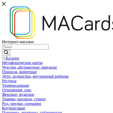
Интернет-магазин
Каталог
Mетафорические карты
Чувства, абстрактные, мандалы
Природа, животные
Дети, подростки, внутренний ребенок
Ресурсы
Универсальные
Отношения, секс
Женские, мужские
Травмы, кризисы, страхи
Род, предки, сценарии
Коучинговые
Портреты, архетипы, субличности