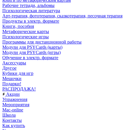
Книги по метафорическим картам
Рабочие тетради, альбомы
Психологическая литература
Арт-терапия, фототерапия, сказкотерапия, песочная терапия
Продукты в электр. формате
Книги, пособия
Метафорические карты
Психологические игры
Программы для дистанционной работы
Модули для PSYCards (карты)
Модули для PSYCards (игры)
Обучение в электр. формате
Аксессуары
Другое
Кубики для игр
Мешочки
Подарки!
РАСПРОДАЖА!
Акции
Упражнения
Мероприятия
Mac-online
Школа
Контакты
Как купить