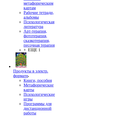
метафорическим
картам
Рабочие тетради,
альбомы
Психологическая
литература
Арт-терапия,
фототерапия,
сказкотерапия,
песочная терапия
+ ЕЩЕ 1
Продукты в электр.
формате
Книги, пособия
Метафорические
карты
Психологические
игры
Программы для
дистанционной
работы