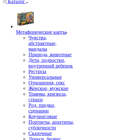
Каталог
Mетафорические карты
Чувства,
абстрактные,
мандалы
Природа, животные
Дети, подростки,
внутренний ребенок
Ресурсы
Универсальные
Отношения, секс
Женские, мужские
Травмы, кризисы,
страхи
Род, предки,
сценарии
Коучинговые
Портреты, архетипы,
субличности
Сказочные
Деньги, бизнес,