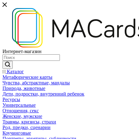
Интернет-магазин
Каталог
Mетафорические карты
Чувства, абстрактные, мандалы
Природа, животные
Дети, подростки, внутренний ребенок
Ресурсы
Универсальные
Отношения, секс
Женские, мужские
Травмы, кризисы, страхи
Род, предки, сценарии
Коучинговые
Портреты, архетипы, субличности