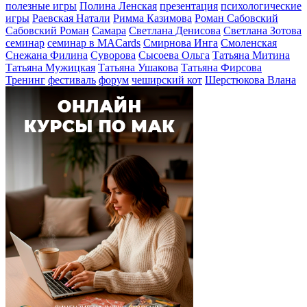
полезные игры
Полина Ленская
презентация
психологические
игры
Раевская Натали
Римма Казимова
Роман Сабовский
Сабовский Роман
Самара
Светлана Денисова
Светлана Зотова
семинар
семинар в MACards
Смирнова Инга
Смоленская
Снежана Филина
Суворова
Сысоева Ольга
Татьяна Митина
Татьяна Мужицкая
Татьяна Ушакова
Татьяна Фирсова
Тренинг
фестиваль
форум
чеширский кот
Шерстюкова Влана