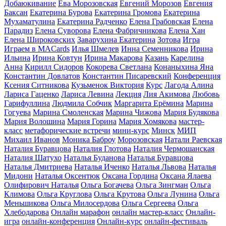
Добаюкивание
Ева Морозовская
Евгений Морозов
Евгения
Баксан
Екатерина Бурова
Екатерина Громова
Екатерина
Мухаматулина
Екатерина Радченко
Елена Грабовская
Елена
Парадиз
Елена Суворова
Елена Фабричникова
Елена Хан
Елена Широковских
Заварухина Екатерина
Зотова
Игра
Играем в MACards
Илья Шмелев
Инна Семенникова
Ирина
Ильина
Ирина Ковтун
Ирина Макарова
Казань
Карелина
Анна
Кирилл Сидоров
Кокорева Светлана
Конаныхина Яна
Константин Довлатов
Константин Писаревский
Конференция
Ксения Ситникова
Кузьменок Виктория
Курс
Лагода Алина
Лариса Гаценко
Лариса Левина
Лекция
Лия Акимова
Любовь
Гарифуллина
Людмила Собчик
Маргарита Ерёмина
Марина
Гогуева
Марина Смоленская
Марина Чижова
Мария Будякова
Мария Волошина
Мария Горина
Мария Хомякова
мастер-
класс
метафорические встречи
мини-курс
Минск
МИП
Михаил Иванов
Моника Баброу
Морозовская
Натали Раевская
Наталия Буравцова
Наталия Глотова
Наталия Чермошанская
Наталия Шатухо
Наталья Буданова
Наталья Буравцова
Наталья Дмитриева
Наталья Иченко
Наталья Львова
Наталья
Мидони
Наталья Оксентюк
Оксана Гордина
Оксана Ялаева
Олифирович Наталья
Ольга Богачева
Ольга Зингман
Ольга
Климова
Ольга Круглова
Ольга Крутова
Ольга Лунина
Ольга
Меньшикова
Ольга Милосердова
Ольга Сергеева
Ольга
Хлебодарова
Онлайн марафон
онлайн мастер-класс
Онлайн-
игра
онлайн-конференция
Онлайн-курс
онлайн-фестиваль