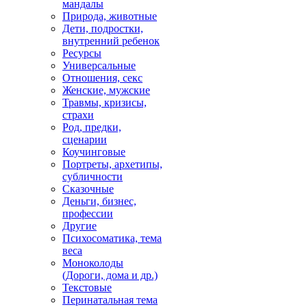
мандалы
Природа, животные
Дети, подростки,
внутренний ребенок
Ресурсы
Универсальные
Отношения, секс
Женские, мужские
Травмы, кризисы,
страхи
Род, предки,
сценарии
Коучинговые
Портреты, архетипы,
субличности
Сказочные
Деньги, бизнес,
профессии
Другие
Психосоматика, тема
веса
Моноколоды
(Дороги, дома и др.)
Текстовые
Перинатальная тема