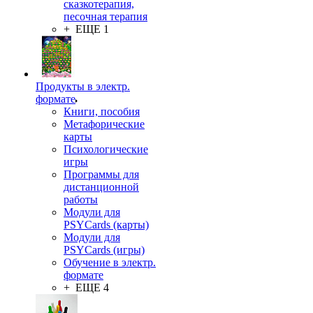
сказкотерапия,
песочная терапия
+ ЕЩЕ 1
Продукты в электр.
формате
Книги, пособия
Метафорические
карты
Психологические
игры
Программы для
дистанционной
работы
Модули для
PSYCards (карты)
Модули для
PSYCards (игры)
Обучение в электр.
формате
+ ЕЩЕ 4