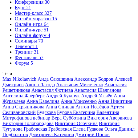
Конференция
30
Курс
21
Мастер-класс
327
Онлайн марафон
15
Онлайн-игра
64
Онлайн-курс
51
Онлайн-форум
4
Семинары
70
Телемост
1
Тренинг
31
Фестиваль
57
Форум
5
Теги
Max Nikolaevich
Аида Саюшкина
Александр Бодров
Алексей
Дмитриев
Алина Лагода
Анастасия Мисоченко
Анастасия
Решетникова
Анастасия Фотиева
Анастасия Шалганова
Ангелина Фаерберг
Андрей Букшук
Андрей Усачёв
Анна
Журавлева
Анна Карелина
Анна Моисеенко
Анна Никитина
Анна Скрынникова
Анна Спивак
Антон Нефёдов
Артем
Селивановский
Будякова
Бурова Екатерина
Валентина
Митрофанова
вебинар
Вера Субботина
Виктория Аверкиева
Виктория Голобородова
Виктория Осочкина
Виктория
Чугунова
Грабовская
Грабовская Елена
Гудкова Ольга
Даниил
Подболотов
Дмитриева Катерина
Дмитрий Попов