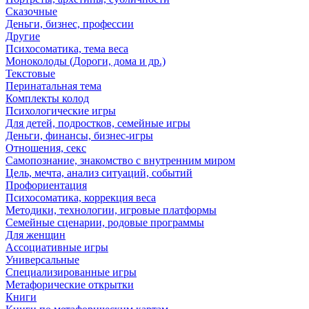
Сказочные
Деньги, бизнес, профессии
Другие
Психосоматика, тема веса
Моноколоды (Дороги, дома и др.)
Текстовые
Перинатальная тема
Комплекты колод
Психологические игры
Для детей, подростков, семейные игры
Деньги, финансы, бизнес-игры
Отношения, секс
Самопознание, знакомство с внутренним миром
Цель, мечта, анализ ситуаций, событий
Профориентация
Психосоматика, коррекция веса
Методики, технологии, игровые платформы
Семейные сценарии, родовые программы
Для женщин
Ассоциативные игры
Универсальные
Специализированные игры
Метафорические открытки
Книги