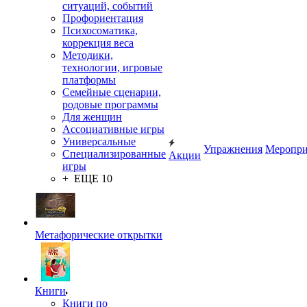
ситуаций, событий
Профориентация
Психосоматика,
коррекция веса
Методики,
технологии, игровые
платформы
Семейные сценарии,
родовые программы
Для женщин
Ассоциативные игры
Универсальные
Упражнения
Меропри
Специализированные
Акции
игры
+ ЕЩЕ 10
Метафорические открытки
Книги
Книги по