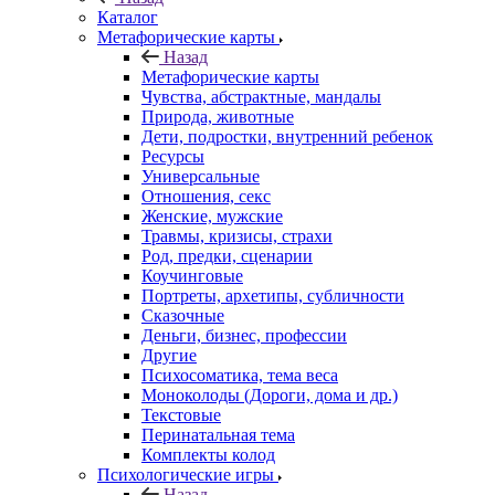
Каталог
Mетафорические карты
Назад
Mетафорические карты
Чувства, абстрактные, мандалы
Природа, животные
Дети, подростки, внутренний ребенок
Ресурсы
Универсальные
Отношения, секс
Женские, мужские
Травмы, кризисы, страхи
Род, предки, сценарии
Коучинговые
Портреты, архетипы, субличности
Сказочные
Деньги, бизнес, профессии
Другие
Психосоматика, тема веса
Моноколоды (Дороги, дома и др.)
Текстовые
Перинатальная тема
Комплекты колод
Психологические игры
Назад