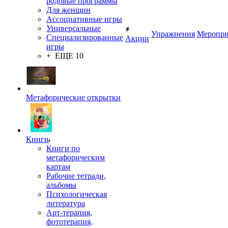
родовые программы
Для женщин
Ассоциативные игры
Универсальные
Упражнения
Меропри
Специализированные
Акции
игры
+ ЕЩЕ 10
Метафорические открытки
Книги
Книги по
метафорическим
картам
Рабочие тетради,
альбомы
Психологическая
литература
Арт-терапия,
фототерапия,