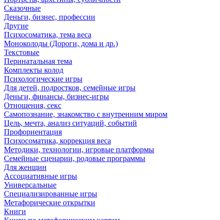
Сказочные
Деньги, бизнес, профессии
Другие
Психосоматика, тема веса
Моноколоды (Дороги, дома и др.)
Текстовые
Перинатальная тема
Комплекты колод
Психологические игры
Для детей, подростков, семейные игры
Деньги, финансы, бизнес-игры
Отношения, секс
Самопознание, знакомство с внутренним миром
Цель, мечта, анализ ситуаций, событий
Профориентация
Психосоматика, коррекция веса
Методики, технологии, игровые платформы
Семейные сценарии, родовые программы
Для женщин
Ассоциативные игры
Универсальные
Специализированные игры
Метафорические открытки
Книги