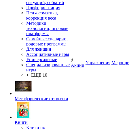
ситуаций, событий
Профориентация
Психосоматика,
коррекция веса
Методики,
технологии, игровые
платформы
Семейные сценарии,
родовые программы
Для женщин
Ассоциативные игры
Универсальные
Упражнения
Меропри
Специализированные
Акции
игры
+ ЕЩЕ 10
Метафорические открытки
Книги
Книги по