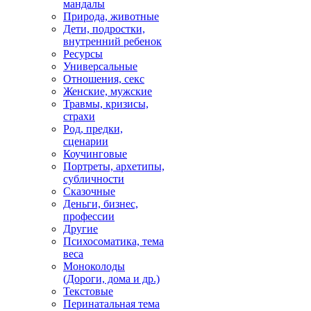
мандалы
Природа, животные
Дети, подростки,
внутренний ребенок
Ресурсы
Универсальные
Отношения, секс
Женские, мужские
Травмы, кризисы,
страхи
Род, предки,
сценарии
Коучинговые
Портреты, архетипы,
субличности
Сказочные
Деньги, бизнес,
профессии
Другие
Психосоматика, тема
веса
Моноколоды
(Дороги, дома и др.)
Текстовые
Перинатальная тема