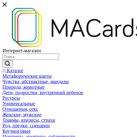
Интернет-магазин
Каталог
Mетафорические карты
Чувства, абстрактные, мандалы
Природа, животные
Дети, подростки, внутренний ребенок
Ресурсы
Универсальные
Отношения, секс
Женские, мужские
Травмы, кризисы, страхи
Род, предки, сценарии
Коучинговые
Портреты, архетипы, субличности