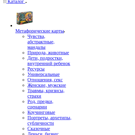
Каталог
Mетафорические карты
Чувства,
абстрактные,
мандалы
Природа, животные
Дети, подростки,
внутренний ребенок
Ресурсы
Универсальные
Отношения, секс
Женские, мужские
Травмы, кризисы,
страхи
Род, предки,
сценарии
Коучинговые
Портреты, архетипы,
субличности
Сказочные
Деньги, бизнес,