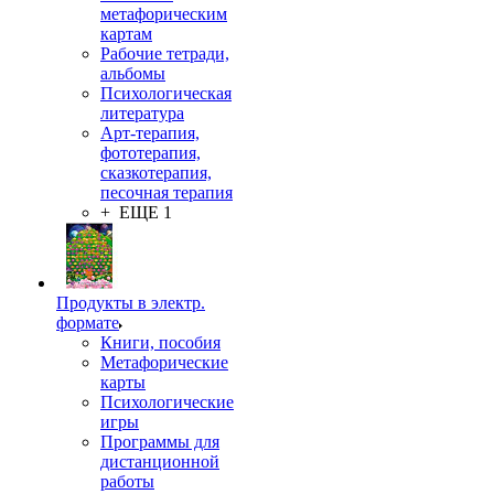
метафорическим
картам
Рабочие тетради,
альбомы
Психологическая
литература
Арт-терапия,
фототерапия,
сказкотерапия,
песочная терапия
+ ЕЩЕ 1
Продукты в электр.
формате
Книги, пособия
Метафорические
карты
Психологические
игры
Программы для
дистанционной
работы