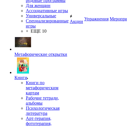
родовые программы
Для женщин
Ассоциативные игры
Универсальные
Упражнения
Меропри
Специализированные
Акции
игры
+ ЕЩЕ 10
Метафорические открытки
Книги
Книги по
метафорическим
картам
Рабочие тетради,
альбомы
Психологическая
литература
Арт-терапия,
фототерапия,