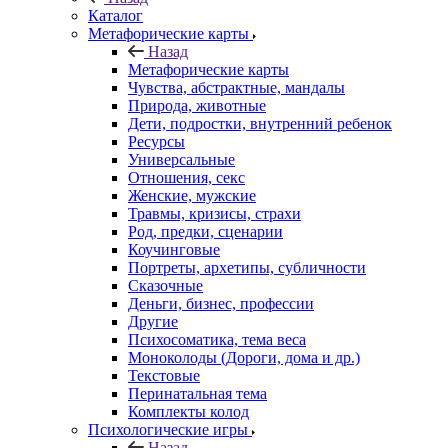
Каталог
Mетафорические карты
Назад
Mетафорические карты
Чувства, абстрактные, мандалы
Природа, животные
Дети, подростки, внутренний ребенок
Ресурсы
Универсальные
Отношения, секс
Женские, мужские
Травмы, кризисы, страхи
Род, предки, сценарии
Коучинговые
Портреты, архетипы, субличности
Сказочные
Деньги, бизнес, профессии
Другие
Психосоматика, тема веса
Моноколоды (Дороги, дома и др.)
Текстовые
Перинатальная тема
Комплекты колод
Психологические игры
Назад