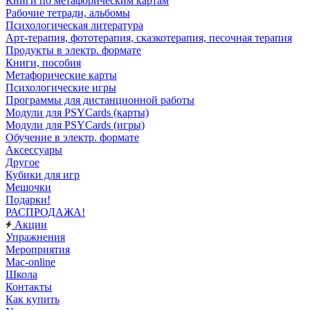
Книги по метафорическим картам
Рабочие тетради, альбомы
Психологическая литература
Арт-терапия, фототерапия, сказкотерапия, песочная терапия
Продукты в электр. формате
Книги, пособия
Метафорические карты
Психологические игры
Программы для дистанционной работы
Модули для PSYCards (карты)
Модули для PSYCards (игры)
Обучение в электр. формате
Аксессуары
Другое
Кубики для игр
Мешочки
Подарки!
РАСПРОДАЖА!
Акции
Упражнения
Мероприятия
Mac-online
Школа
Контакты
Как купить