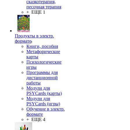
сказкотерапия,
песочная терапия
+ ЕЩЕ 1
Продукты в электр.
формате
Книги, пособия
Метафорические
карты
Психологические
игры
Программы для
дистанционной
работы
Модули для
PSYCards (карты)
Модули для
PSYCards (игры)
Обучение в электр.
формате
+ ЕЩЕ 4