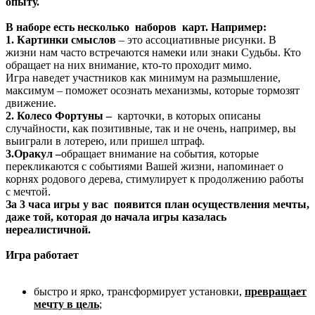
опыту.
В наборе есть несколько наборов карт. Например:
1. Картинки смыслов
– это ассоциативные рисунки. В
жизни нам часто встречаются намеки или знаки Судьбы. Кто
обращает на них внимание, кто-то проходит мимо.
Игра наведет участников как минимум на размышление,
максимум – поможет осознать механизмы, которые тормозят
движение.
2. Колесо Фортуны –
карточки, в которых описаны
случайности, как позитивные, так и не очень, например, вы
выиграли в лотерею, или пришел штраф.
3.Оракул –
обращает внимание на события, которые
перекликаются с событиями Вашей жизни, напоминает о
корнях родового дерева, стимулирует к продолжению работы
с мечтой.
За 3 часа игры у вас появится план осуществления мечты,
даже той, которая до начала игры казалась
нереалистичной.
Игра работает
быстро и ярко, трансформирует установки,
превращает
мечту в цель
;