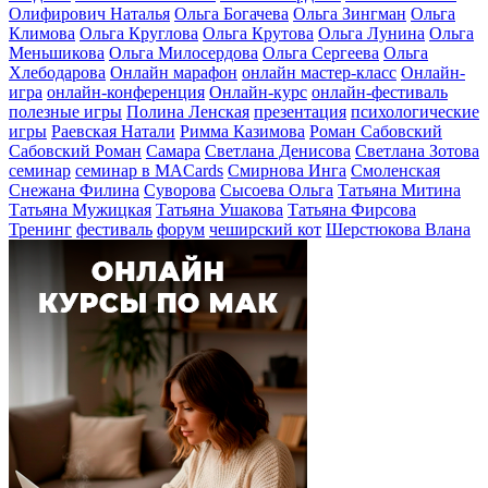
Олифирович Наталья
Ольга Богачева
Ольга Зингман
Ольга
Климова
Ольга Круглова
Ольга Крутова
Ольга Лунина
Ольга
Меньшикова
Ольга Милосердова
Ольга Сергеева
Ольга
Хлебодарова
Онлайн марафон
онлайн мастер-класс
Онлайн-
игра
онлайн-конференция
Онлайн-курс
онлайн-фестиваль
полезные игры
Полина Ленская
презентация
психологические
игры
Раевская Натали
Римма Казимова
Роман Сабовский
Сабовский Роман
Самара
Светлана Денисова
Светлана Зотова
семинар
семинар в MACards
Смирнова Инга
Смоленская
Снежана Филина
Суворова
Сысоева Ольга
Татьяна Митина
Татьяна Мужицкая
Татьяна Ушакова
Татьяна Фирсова
Тренинг
фестиваль
форум
чеширский кот
Шерстюкова Влана