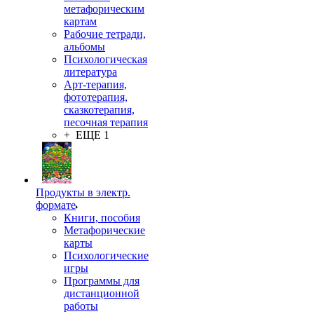
метафорическим
картам
Рабочие тетради,
альбомы
Психологическая
литература
Арт-терапия,
фототерапия,
сказкотерапия,
песочная терапия
+ ЕЩЕ 1
Продукты в электр.
формате
Книги, пособия
Метафорические
карты
Психологические
игры
Программы для
дистанционной
работы