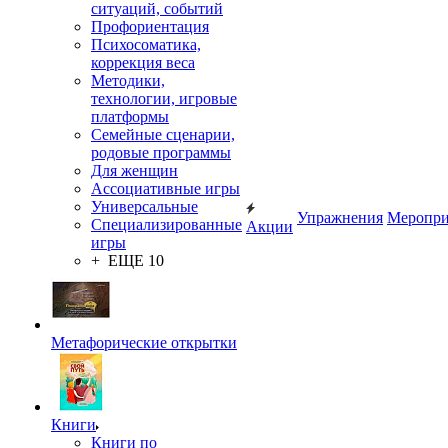
ситуаций, событий
Профориентация
Психосоматика,
коррекция веса
Методики,
технологии, игровые
платформы
Семейные сценарии,
родовые программы
Для женщин
Ассоциативные игры
Универсальные
Упражнения
Меропри
Специализированные
Акции
игры
+ ЕЩЕ 10
Метафорические открытки
Книги
Книги по