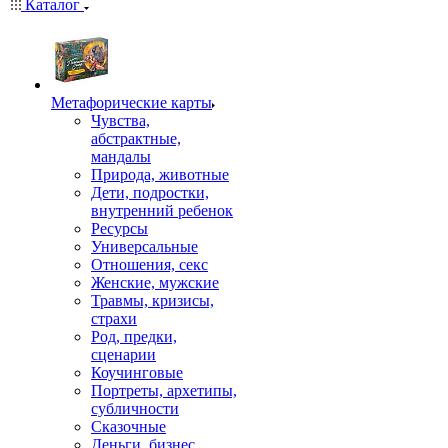
Каталог
Mетафорические карты
Чувства,
абстрактные,
мандалы
Природа, животные
Дети, подростки,
внутренний ребенок
Ресурсы
Универсальные
Отношения, секс
Женские, мужские
Травмы, кризисы,
страхи
Род, предки,
сценарии
Коучинговые
Портреты, архетипы,
субличности
Сказочные
Деньги, бизнес,