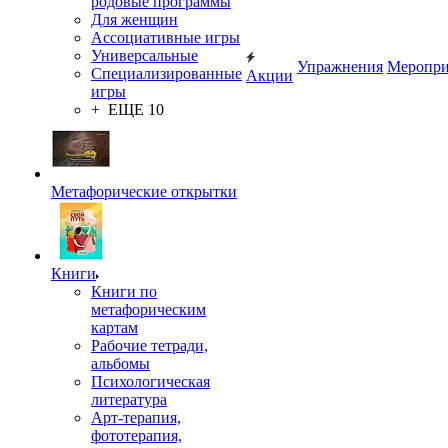
родовые программы
Для женщин
Ассоциативные игры
Универсальные
Упражнения
Меропри
Специализированные
Акции
игры
+ ЕЩЕ 10
Метафорические открытки
Книги
Книги по
метафорическим
картам
Рабочие тетради,
альбомы
Психологическая
литература
Арт-терапия,
фототерапия,