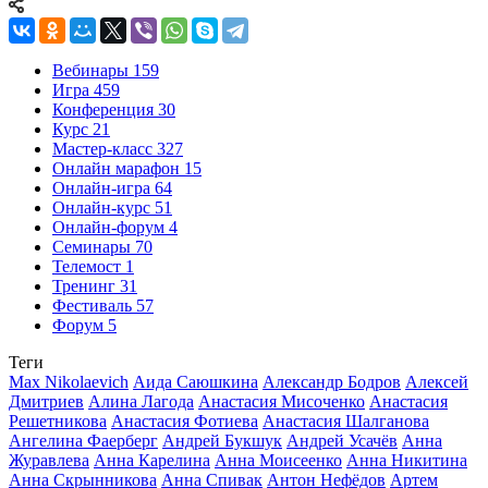
Вебинары
159
Игра
459
Конференция
30
Курс
21
Мастер-класс
327
Онлайн марафон
15
Онлайн-игра
64
Онлайн-курс
51
Онлайн-форум
4
Семинары
70
Телемост
1
Тренинг
31
Фестиваль
57
Форум
5
Теги
Max Nikolaevich
Аида Саюшкина
Александр Бодров
Алексей
Дмитриев
Алина Лагода
Анастасия Мисоченко
Анастасия
Решетникова
Анастасия Фотиева
Анастасия Шалганова
Ангелина Фаерберг
Андрей Букшук
Андрей Усачёв
Анна
Журавлева
Анна Карелина
Анна Моисеенко
Анна Никитина
Анна Скрынникова
Анна Спивак
Антон Нефёдов
Артем