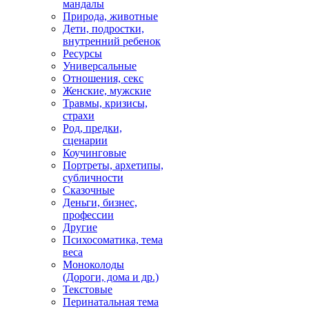
мандалы
Природа, животные
Дети, подростки,
внутренний ребенок
Ресурсы
Универсальные
Отношения, секс
Женские, мужские
Травмы, кризисы,
страхи
Род, предки,
сценарии
Коучинговые
Портреты, архетипы,
субличности
Сказочные
Деньги, бизнес,
профессии
Другие
Психосоматика, тема
веса
Моноколоды
(Дороги, дома и др.)
Текстовые
Перинатальная тема