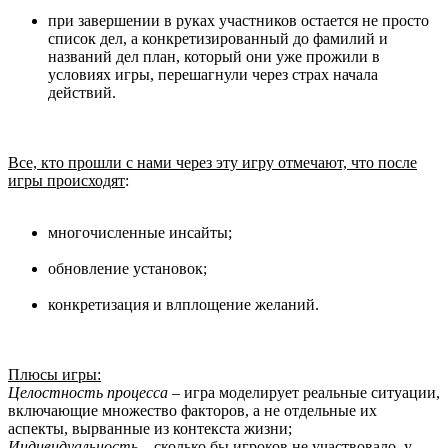
при завершении в руках участников остается не просто
список дел, а конкретизированный до фамилий и
названий дел план, который они уже прожили в
условиях игры, перешагнули через страх начала
действий.
Все, кто прошли с нами через эту игру отмечают, что после
игры происходят
:
многочисленные инсайты;
обновление установок;
конкретизация и влплощение желаний.
Плюсы игры:
Целостность процесса
– игра моделирует реальные ситуации,
включающие множество факторов, а не отдельные их
аспекты, вырванные из контекста жизни;
Индивидуальность
– сколько бы игроков не участвовало, у