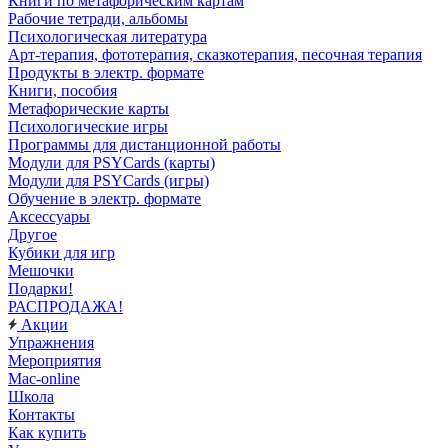
Книги по метафорическим картам
Рабочие тетради, альбомы
Психологическая литература
Арт-терапия, фототерапия, сказкотерапия, песочная терапия
Продукты в электр. формате
Книги, пособия
Метафорические карты
Психологические игры
Программы для дистанционной работы
Модули для PSYCards (карты)
Модули для PSYCards (игры)
Обучение в электр. формате
Аксессуары
Другое
Кубики для игр
Мешочки
Подарки!
РАСПРОДАЖА!
Акции
Упражнения
Мероприятия
Mac-online
Школа
Контакты
Как купить