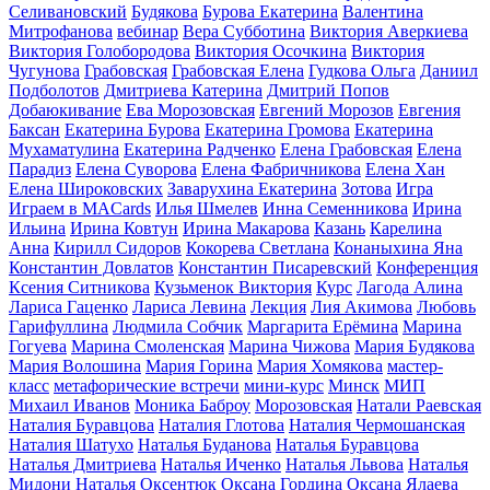
Селивановский
Будякова
Бурова Екатерина
Валентина
Митрофанова
вебинар
Вера Субботина
Виктория Аверкиева
Виктория Голобородова
Виктория Осочкина
Виктория
Чугунова
Грабовская
Грабовская Елена
Гудкова Ольга
Даниил
Подболотов
Дмитриева Катерина
Дмитрий Попов
Добаюкивание
Ева Морозовская
Евгений Морозов
Евгения
Баксан
Екатерина Бурова
Екатерина Громова
Екатерина
Мухаматулина
Екатерина Радченко
Елена Грабовская
Елена
Парадиз
Елена Суворова
Елена Фабричникова
Елена Хан
Елена Широковских
Заварухина Екатерина
Зотова
Игра
Играем в MACards
Илья Шмелев
Инна Семенникова
Ирина
Ильина
Ирина Ковтун
Ирина Макарова
Казань
Карелина
Анна
Кирилл Сидоров
Кокорева Светлана
Конаныхина Яна
Константин Довлатов
Константин Писаревский
Конференция
Ксения Ситникова
Кузьменок Виктория
Курс
Лагода Алина
Лариса Гаценко
Лариса Левина
Лекция
Лия Акимова
Любовь
Гарифуллина
Людмила Собчик
Маргарита Ерёмина
Марина
Гогуева
Марина Смоленская
Марина Чижова
Мария Будякова
Мария Волошина
Мария Горина
Мария Хомякова
мастер-
класс
метафорические встречи
мини-курс
Минск
МИП
Михаил Иванов
Моника Баброу
Морозовская
Натали Раевская
Наталия Буравцова
Наталия Глотова
Наталия Чермошанская
Наталия Шатухо
Наталья Буданова
Наталья Буравцова
Наталья Дмитриева
Наталья Иченко
Наталья Львова
Наталья
Мидони
Наталья Оксентюк
Оксана Гордина
Оксана Ялаева