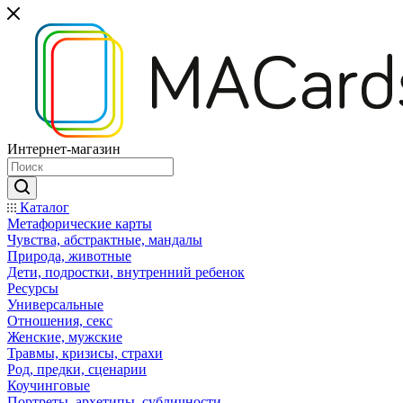
Интернет-магазин
Каталог
Mетафорические карты
Чувства, абстрактные, мандалы
Природа, животные
Дети, подростки, внутренний ребенок
Ресурсы
Универсальные
Отношения, секс
Женские, мужские
Травмы, кризисы, страхи
Род, предки, сценарии
Коучинговые
Портреты, архетипы, субличности