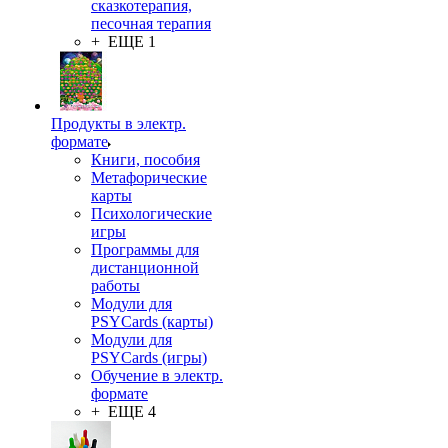
сказкотерапия,
песочная терапия
+ ЕЩЕ 1
Продукты в электр.
формате
Книги, пособия
Метафорические
карты
Психологические
игры
Программы для
дистанционной
работы
Модули для
PSYCards (карты)
Модули для
PSYCards (игры)
Обучение в электр.
формате
+ ЕЩЕ 4