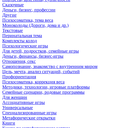
Сказочные
Деньги, бизнес, профессии
Другие
Психосоматика, тема веса
Моноколоды (Дороги, дома и др.)
Текстовые
Перинатальная тема
Комплекты колод
Психологические игры
Для детей, подростков, семейные игры
Деньги, финансы, бизнес-игры
Отношения, секс
Самопознание, знакомство с внутренним миром
Цель, мечта, анализ ситуаций, событий
Профориентация
Психосоматика, коррекция веса
Методики, технологии, игровые платформы
Семейные сценарии, родовые программы
Для женщин
Ассоциативные игры
Универсальные
Специализированные игры
Метафорические открытки
Книги