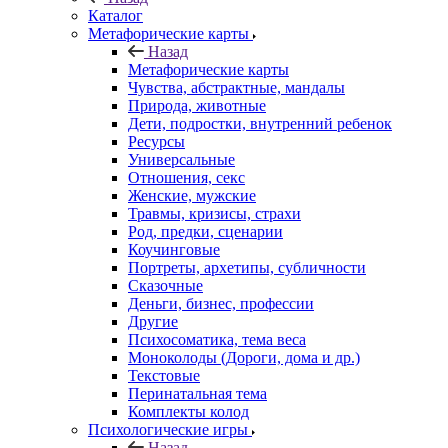
Каталог
Mетафорические карты
Назад
Mетафорические карты
Чувства, абстрактные, мандалы
Природа, животные
Дети, подростки, внутренний ребенок
Ресурсы
Универсальные
Отношения, секс
Женские, мужские
Травмы, кризисы, страхи
Род, предки, сценарии
Коучинговые
Портреты, архетипы, субличности
Сказочные
Деньги, бизнес, профессии
Другие
Психосоматика, тема веса
Моноколоды (Дороги, дома и др.)
Текстовые
Перинатальная тема
Комплекты колод
Психологические игры
Назад