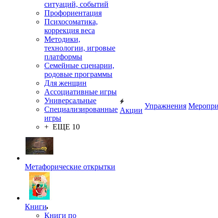
ситуаций, событий
Профориентация
Психосоматика,
коррекция веса
Методики,
технологии, игровые
платформы
Семейные сценарии,
родовые программы
Для женщин
Ассоциативные игры
Универсальные
Упражнения
Меропри
Специализированные
Акции
игры
+ ЕЩЕ 10
Метафорические открытки
Книги
Книги по