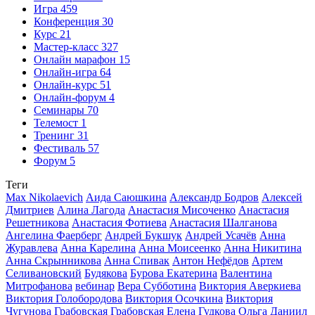
Игра
459
Конференция
30
Курс
21
Мастер-класс
327
Онлайн марафон
15
Онлайн-игра
64
Онлайн-курс
51
Онлайн-форум
4
Семинары
70
Телемост
1
Тренинг
31
Фестиваль
57
Форум
5
Теги
Max Nikolaevich
Аида Саюшкина
Александр Бодров
Алексей
Дмитриев
Алина Лагода
Анастасия Мисоченко
Анастасия
Решетникова
Анастасия Фотиева
Анастасия Шалганова
Ангелина Фаерберг
Андрей Букшук
Андрей Усачёв
Анна
Журавлева
Анна Карелина
Анна Моисеенко
Анна Никитина
Анна Скрынникова
Анна Спивак
Антон Нефёдов
Артем
Селивановский
Будякова
Бурова Екатерина
Валентина
Митрофанова
вебинар
Вера Субботина
Виктория Аверкиева
Виктория Голобородова
Виктория Осочкина
Виктория
Чугунова
Грабовская
Грабовская Елена
Гудкова Ольга
Даниил