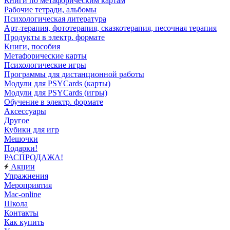
Книги по метафорическим картам
Рабочие тетради, альбомы
Психологическая литература
Арт-терапия, фототерапия, сказкотерапия, песочная терапия
Продукты в электр. формате
Книги, пособия
Метафорические карты
Психологические игры
Программы для дистанционной работы
Модули для PSYCards (карты)
Модули для PSYCards (игры)
Обучение в электр. формате
Аксессуары
Другое
Кубики для игр
Мешочки
Подарки!
РАСПРОДАЖА!
Акции
Упражнения
Мероприятия
Mac-online
Школа
Контакты
Как купить