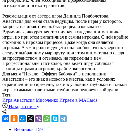
игропрактик. Член Ассоциации профессиональных
психологов и психотерапевтов.
Рекомендация от автора игры Даниила Подболотова.
Анастасия для меня стала ведущим, после игры у которого,
запросы начинают очень быстро реализовываться.
Вдумчивая, аккуратная, техничная в следовании механике
игры, но при этом эмпатичная к самим игрокам. С ней крайне
спокойно в игровом процессе. Даже когда она является
игроком. А уж в роли ведущего она вообще очень уверенно
следует выбранному маршруту, при этом внимательно следя
за пространством и отзываясь на перемены в нем.
Профессиональный психолог, она ведет игру, соблюдая
границы и рамки игроков, крайне экологично.
Для меня “Начало : Эффект Бабочки” в исполнении
Анастасии – это знак высокого качества, как в условиях
ограничений по времени, так и в условиях глубокой и тонкой
игры с самыми заветными глубинами человеческой души.
Теги
Игра
Анастасия Мисоченко
Играем в MACards
Назад к списку
Вебинары
159