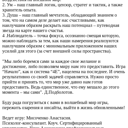
2. Ум – наш главный логик, цензор, стратег и тактик, а также
хранитель опыта.
3. Душа – наш главный мечтатель, обладающий знанием о
том, что на самом деле делает нас счастливыми, как
наилучшим образом раскрыть наш потенциал – путеводная
звезда на карте нашего счастья.
4 .Наблюдатель – точка фокуса, осознанно смещая которую,
можно наблюдать за тем, как наши намерения реализуются
наилучшим образом с минимальным приложением наших
усилий для этого (за счет внешней силы пространства).
"Мы либо боремся сами за каждое свое желание и
достижение, либо позволяем миру нам это предоставить. Игра
“Начало”, как и система “4E”, нацелена на последнее. И очень
результативно со своей задачей справляется. Нужно просто
прийти и принять то, что мир уже давно нам готов
предоставить. Ведь единственное, что ему мешало до этого
момента – мы сами". Д.Подболотов.
Буду рада погрузиться с вами в волшебный мир игры,
пережить озарения и инсайты, выйти в жизнь обновленными!
Ведет игру: Мисоченко Анастасия.
Психолог-консультант. Коуч. Сертифицированный