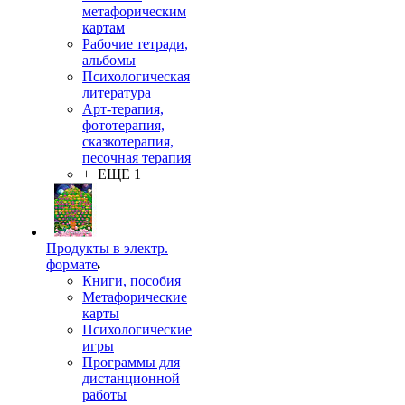
метафорическим
картам
Рабочие тетради,
альбомы
Психологическая
литература
Арт-терапия,
фототерапия,
сказкотерапия,
песочная терапия
+ ЕЩЕ 1
Продукты в электр.
формате
Книги, пособия
Метафорические
карты
Психологические
игры
Программы для
дистанционной
работы