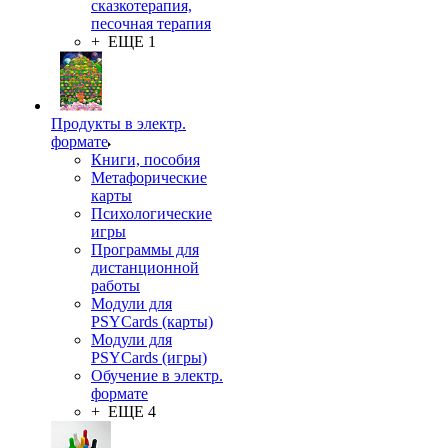
сказкотерапия,
песочная терапия
+ ЕЩЕ 1
Продукты в электр.
формате
Книги, пособия
Метафорические
карты
Психологические
игры
Программы для
дистанционной
работы
Модули для
PSYCards (карты)
Модули для
PSYCards (игры)
Обучение в электр.
формате
+ ЕЩЕ 4