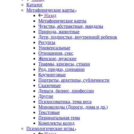
Каталог
Mетафорические карты
Назад
Mетафорические карты
Чувства, абстрактные, мандалы
Природа, животные
Дети, подростки, внутренний ребенок
Ресурсы
Универсальные
Отношения, секс
Женские, мужские
Травмы, кризисы, страхи
Род, предки, сценарии
Коучинговые
Портреты, архетипы, субличности
Сказочные
Деньги, бизнес, профессии
Другие
Психосоматика, тема веса
Моноколоды (Дороги, дома и др.)
Текстовые
Перинатальная тема
Комплекты колод
Психологические игры
Назад