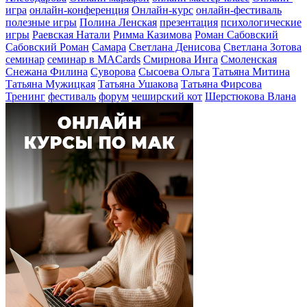
игра
онлайн-конференция
Онлайн-курс
онлайн-фестиваль
полезные игры
Полина Ленская
презентация
психологические
игры
Раевская Натали
Римма Казимова
Роман Сабовский
Сабовский Роман
Самара
Светлана Денисова
Светлана Зотова
семинар
семинар в MACards
Смирнова Инга
Смоленская
Снежана Филина
Суворова
Сысоева Ольга
Татьяна Митина
Татьяна Мужицкая
Татьяна Ушакова
Татьяна Фирсова
Тренинг
фестиваль
форум
чеширский кот
Шерстюкова Влана