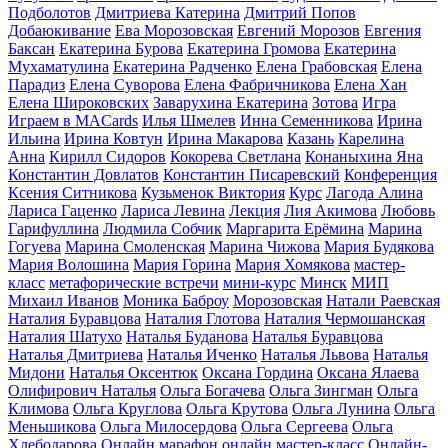
Подболотов
Дмитриева Катерина
Дмитрий Попов
Добаюкивание
Ева Морозовская
Евгений Морозов
Евгения
Баксан
Екатерина Бурова
Екатерина Громова
Екатерина
Мухаматулина
Екатерина Радченко
Елена Грабовская
Елена
Парадиз
Елена Суворова
Елена Фабричникова
Елена Хан
Елена Широковских
Заварухина Екатерина
Зотова
Игра
Играем в MACards
Илья Шмелев
Инна Семенникова
Ирина
Ильина
Ирина Ковтун
Ирина Макарова
Казань
Карелина
Анна
Кирилл Сидоров
Кокорева Светлана
Конаныхина Яна
Константин Довлатов
Константин Писаревский
Конференция
Ксения Ситникова
Кузьменок Виктория
Курс
Лагода Алина
Лариса Гаценко
Лариса Левина
Лекция
Лия Акимова
Любовь
Гарифуллина
Людмила Собчик
Маргарита Ерёмина
Марина
Гогуева
Марина Смоленская
Марина Чижова
Мария Будякова
Мария Волошина
Мария Горина
Мария Хомякова
мастер-
класс
метафорические встречи
мини-курс
Минск
МИП
Михаил Иванов
Моника Баброу
Морозовская
Натали Раевская
Наталия Буравцова
Наталия Глотова
Наталия Чермошанская
Наталия Шатухо
Наталья Буданова
Наталья Буравцова
Наталья Дмитриева
Наталья Иченко
Наталья Львова
Наталья
Мидони
Наталья Оксентюк
Оксана Гордина
Оксана Ялаева
Олифирович Наталья
Ольга Богачева
Ольга Зингман
Ольга
Климова
Ольга Круглова
Ольга Крутова
Ольга Лунина
Ольга
Меньшикова
Ольга Милосердова
Ольга Сергеева
Ольга
Хлебодарова
Онлайн марафон
онлайн мастер-класс
Онлайн-