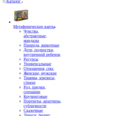
Каталог
Mетафорические карты
Чувства,
абстрактные,
мандалы
Природа, животные
Дети, подростки,
внутренний ребенок
Ресурсы
Универсальные
Отношения, секс
Женские, мужские
Травмы, кризисы,
страхи
Род, предки,
сценарии
Коучинговые
Портреты, архетипы,
субличности
Сказочные
Деньги, бизнес,