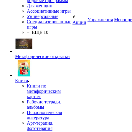
родовые программы
Для женщин
Ассоциативные игры
Универсальные
Упражнения
Меропри
Специализированные
Акции
игры
+ ЕЩЕ 10
Метафорические открытки
Книги
Книги по
метафорическим
картам
Рабочие тетради,
альбомы
Психологическая
литература
Арт-терапия,
фототерапия,