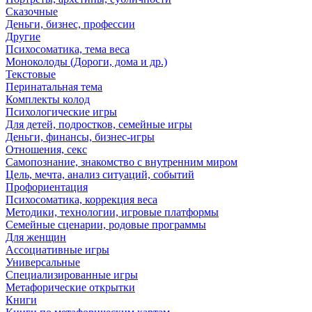
Сказочные
Деньги, бизнес, профессии
Другие
Психосоматика, тема веса
Моноколоды (Дороги, дома и др.)
Текстовые
Перинатальная тема
Комплекты колод
Психологические игры
Для детей, подростков, семейные игры
Деньги, финансы, бизнес-игры
Отношения, секс
Самопознание, знакомство с внутренним миром
Цель, мечта, анализ ситуаций, событий
Профориентация
Психосоматика, коррекция веса
Методики, технологии, игровые платформы
Семейные сценарии, родовые программы
Для женщин
Ассоциативные игры
Универсальные
Специализированные игры
Метафорические открытки
Книги