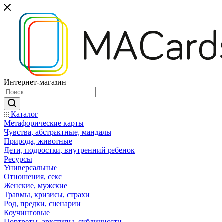
Интернет-магазин
Каталог
Mетафорические карты
Чувства, абстрактные, мандалы
Природа, животные
Дети, подростки, внутренний ребенок
Ресурсы
Универсальные
Отношения, секс
Женские, мужские
Травмы, кризисы, страхи
Род, предки, сценарии
Коучинговые
Портреты, архетипы, субличности