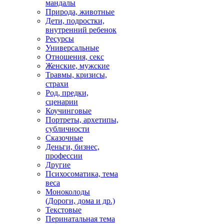
мандалы
Природа, животные
Дети, подростки,
внутренний ребенок
Ресурсы
Универсальные
Отношения, секс
Женские, мужские
Травмы, кризисы,
страхи
Род, предки,
сценарии
Коучинговые
Портреты, архетипы,
субличности
Сказочные
Деньги, бизнес,
профессии
Другие
Психосоматика, тема
веса
Моноколоды
(Дороги, дома и др.)
Текстовые
Перинатальная тема