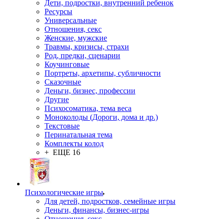
Дети, подростки, внутренний ребенок
Ресурсы
Универсальные
Отношения, секс
Женские, мужские
Травмы, кризисы, страхи
Род, предки, сценарии
Коучинговые
Портреты, архетипы, субличности
Сказочные
Деньги, бизнес, профессии
Другие
Психосоматика, тема веса
Моноколоды (Дороги, дома и др.)
Текстовые
Перинатальная тема
Комплекты колод
+ ЕЩЕ 16
Психологические игры
Для детей, подростков, семейные игры
Деньги, финансы, бизнес-игры
Отношения, секс