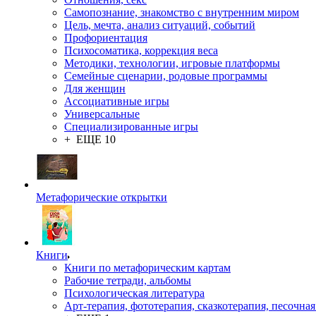
Самопознание, знакомство с внутренним миром
Цель, мечта, анализ ситуаций, событий
Профориентация
Психосоматика, коррекция веса
Методики, технологии, игровые платформы
Семейные сценарии, родовые программы
Для женщин
Ассоциативные игры
Универсальные
Специализированные игры
+ ЕЩЕ 10
Метафорические открытки
Книги
Книги по метафорическим картам
Рабочие тетради, альбомы
Психологическая литература
Арт-терапия, фототерапия, сказкотерапия, песочная