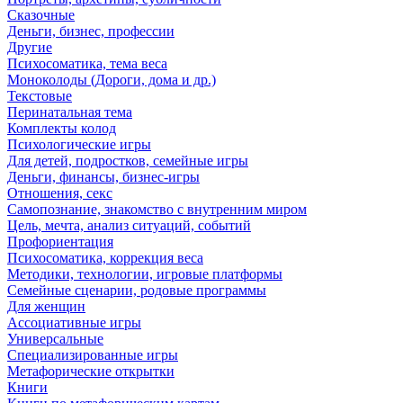
Сказочные
Деньги, бизнес, профессии
Другие
Психосоматика, тема веса
Моноколоды (Дороги, дома и др.)
Текстовые
Перинатальная тема
Комплекты колод
Психологические игры
Для детей, подростков, семейные игры
Деньги, финансы, бизнес-игры
Отношения, секс
Самопознание, знакомство с внутренним миром
Цель, мечта, анализ ситуаций, событий
Профориентация
Психосоматика, коррекция веса
Методики, технологии, игровые платформы
Семейные сценарии, родовые программы
Для женщин
Ассоциативные игры
Универсальные
Специализированные игры
Метафорические открытки
Книги