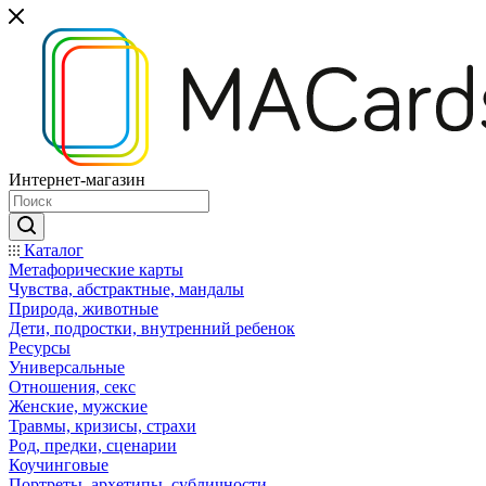
Интернет-магазин
Каталог
Mетафорические карты
Чувства, абстрактные, мандалы
Природа, животные
Дети, подростки, внутренний ребенок
Ресурсы
Универсальные
Отношения, секс
Женские, мужские
Травмы, кризисы, страхи
Род, предки, сценарии
Коучинговые
Портреты, архетипы, субличности