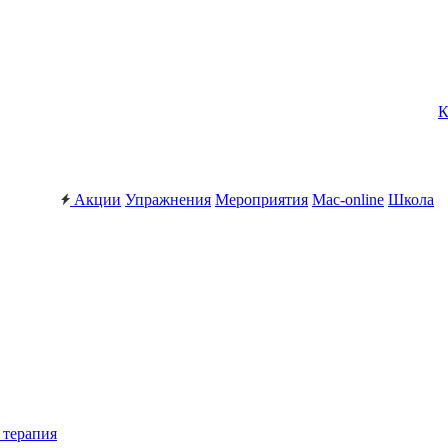
К
Акции
Упражнения
Мероприятия
Mac-online
Школа
 терапия