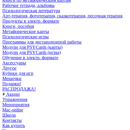
Книги по метафорическим картам
Рабочие тетради, альбомы
Психологическая литература
Арт-терапия, фототерапия, сказкотерапия, песочная терапия
Продукты в электр. формате
Книги, пособия
Метафорические карты
Психологические игры
Программы для дистанционной работы
Модули для PSYCards (карты)
Модули для PSYCards (игры)
Обучение в электр. формате
Аксессуары
Другое
Кубики для игр
Мешочки
Подарки!
РАСПРОДАЖА!
Акции
Упражнения
Мероприятия
Mac-online
Школа
Контакты
Как купить