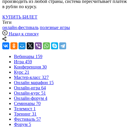
производить из любой страны, система пересчитывает платеж
в рубли по курсу.
КУПИТЬ БИЛЕТ
Теги
онлайн-фестиваль
полезные игры
Назад к списку
Вебинары
159
Игра
459
Конференция
30
Курс
21
Мастер-класс
327
Онлайн марафон
15
Онлайн-игра
64
Онлайн-курс
51
Онлайн-форум
4
Семинары
70
Телемост
1
Тренинг
31
Фестиваль
57
Форум
5