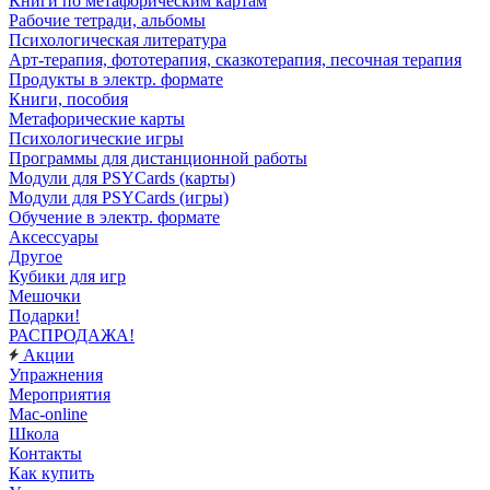
Книги по метафорическим картам
Рабочие тетради, альбомы
Психологическая литература
Арт-терапия, фототерапия, сказкотерапия, песочная терапия
Продукты в электр. формате
Книги, пособия
Метафорические карты
Психологические игры
Программы для дистанционной работы
Модули для PSYCards (карты)
Модули для PSYCards (игры)
Обучение в электр. формате
Аксессуары
Другое
Кубики для игр
Мешочки
Подарки!
РАСПРОДАЖА!
Акции
Упражнения
Мероприятия
Mac-online
Школа
Контакты
Как купить