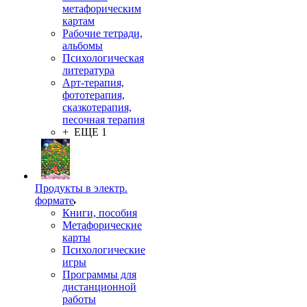
метафорическим
картам
Рабочие тетради,
альбомы
Психологическая
литература
Арт-терапия,
фототерапия,
сказкотерапия,
песочная терапия
+ ЕЩЕ 1
Продукты в электр.
формате
Книги, пособия
Метафорические
карты
Психологические
игры
Программы для
дистанционной
работы