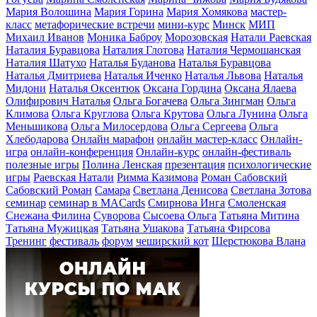
Мария Волошина
Мария Горина
Мария Хомякова
мастер-
класс
метафорические встречи
мини-курс
Минск
МИП
Михаил Иванов
Моника Баброу
Морозовская
Натали Раевская
Наталия Буравцова
Наталия Глотова
Наталия Чермошанская
Наталия Шатухо
Наталья Буданова
Наталья Буравцова
Наталья Дмитриева
Наталья Иченко
Наталья Львова
Наталья
Мидони
Наталья Оксентюк
Оксана Гордина
Оксана Ялаева
Олифирович Наталья
Ольга Богачева
Ольга Зингман
Ольга
Климова
Ольга Круглова
Ольга Крутова
Ольга Лунина
Ольга
Меньшикова
Ольга Милосердова
Ольга Сергеева
Ольга
Хлебодарова
Онлайн марафон
онлайн мастер-класс
Онлайн-
игра
онлайн-конференция
Онлайн-курс
онлайн-фестиваль
полезные игры
Полина Ленская
презентация
психологические
игры
Раевская Натали
Римма Казимова
Роман Сабовский
Сабовский Роман
Самара
Светлана Денисова
Светлана Зотова
семинар
семинар в MACards
Смирнова Инга
Смоленская
Снежана Филина
Суворова
Сысоева Ольга
Татьяна Митина
Татьяна Мужицкая
Татьяна Ушакова
Татьяна Фирсова
Тренинг
фестиваль
форум
чеширский кот
Шерстюкова Влана