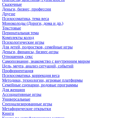
Сказочные
Деньги, бизнес, профессии
Другие
Психосоматика, тема веса
Моноколоды (Дороги, дома и др.)
Текстовые
Перинатальная тема
Комплекты колод
Психологические игры
Для детей, подростков, семейные игры
Деньги, финансы, бизнес-игры
Отношения, секс
Самопознание, знакомство с внутренним миром
Цель, мечта, анализ ситуаций, событий
Профориентация
Психосоматика, коррекция веса
Методики, технологии, игровые платформы
Семейные сценарии, родовые программы
Для женщин
Ассоциативные игры
Универсальные
Специализированные игры
Метафорические открытки
Книги