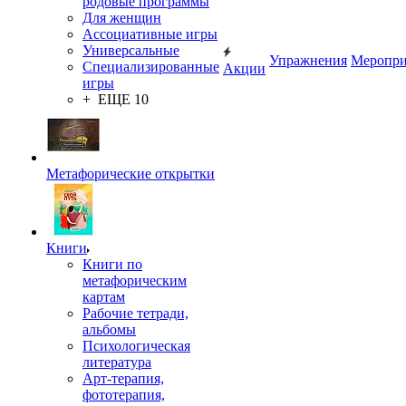
родовые программы
Для женщин
Ассоциативные игры
Универсальные
Упражнения
Меропри
Специализированные
Акции
игры
+ ЕЩЕ 10
Метафорические открытки
Книги
Книги по
метафорическим
картам
Рабочие тетради,
альбомы
Психологическая
литература
Арт-терапия,
фототерапия,