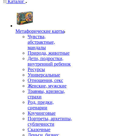
Каталог
Mетафорические карты
Чувства,
абстрактные,
мандалы
Природа, животные
Дети, подростки,
внутренний ребенок
Ресурсы
Универсальные
Отношения, секс
Женские, мужские
Травмы, кризисы,
страхи
Род, предки,
сценарии
Коучинговые
Портреты, архетипы,
субличности
Сказочные
Деньги, бизнес,