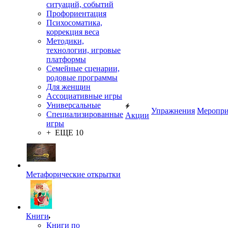
ситуаций, событий
Профориентация
Психосоматика,
коррекция веса
Методики,
технологии, игровые
платформы
Семейные сценарии,
родовые программы
Для женщин
Ассоциативные игры
Универсальные
Упражнения
Меропри
Специализированные
Акции
игры
+ ЕЩЕ 10
Метафорические открытки
Книги
Книги по