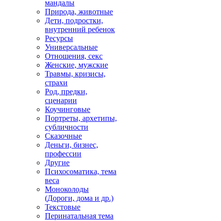
мандалы
Природа, животные
Дети, подростки,
внутренний ребенок
Ресурсы
Универсальные
Отношения, секс
Женские, мужские
Травмы, кризисы,
страхи
Род, предки,
сценарии
Коучинговые
Портреты, архетипы,
субличности
Сказочные
Деньги, бизнес,
профессии
Другие
Психосоматика, тема
веса
Моноколоды
(Дороги, дома и др.)
Текстовые
Перинатальная тема