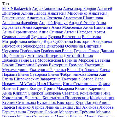
Теги
Max Nikolaevich
Аида Саюшкина
Александр Бодров
Алексей
Дмитриев
Алина Лагода
Анастасия Мисоченко
Анастасия
Решетникова
Анастасия Фотиева
Анастасия Шалганова
Ангелина Фаерберг
Андрей Букшук
Андрей Усачёв
Анна
Журавлева
Анна Карелина
Анна Моисеенко
Анна Никитина
Анна Скрынникова
Анна Спивак
Антон Нефёдов
Артем
Селивановский
Будякова
Бурова Екатерина
Валентина
Митрофанова
вебинар
Вера Субботина
Виктория Аверкиева
Виктория Голобородова
Виктория Осочкина
Виктория
Чугунова
Грабовская
Грабовская Елена
Гудкова Ольга
Даниил
Подболотов
Дмитриева Катерина
Дмитрий Попов
Добаюкивание
Ева Морозовская
Евгений Морозов
Евгения
Баксан
Екатерина Бурова
Екатерина Громова
Екатерина
Мухаматулина
Екатерина Радченко
Елена Грабовская
Елена
Парадиз
Елена Суворова
Елена Фабричникова
Елена Хан
Елена Широковских
Заварухина Екатерина
Зотова
Игра
Играем в MACards
Илья Шмелев
Инна Семенникова
Ирина
Ильина
Ирина Ковтун
Ирина Макарова
Казань
Карелина
Анна
Кирилл Сидоров
Кокорева Светлана
Конаныхина Яна
Константин Довлатов
Константин Писаревский
Конференция
Ксения Ситникова
Кузьменок Виктория
Курс
Лагода Алина
Лариса Гаценко
Лариса Левина
Лекция
Лия Акимова
Любовь
Гарифуллина
Людмила Собчик
Маргарита Ерёмина
Марина
Гогуева
Марина Смоленская
Марина Чижова
Мария Будякова