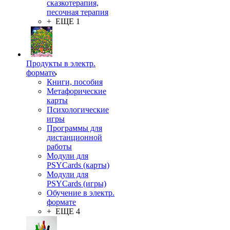
сказкотерапия,
песочная терапия
+ ЕЩЕ 1
Продукты в электр.
формате
Книги, пособия
Метафорические
карты
Психологические
игры
Программы для
дистанционной
работы
Модули для
PSYCards (карты)
Модули для
PSYCards (игры)
Обучение в электр.
формате
+ ЕЩЕ 4