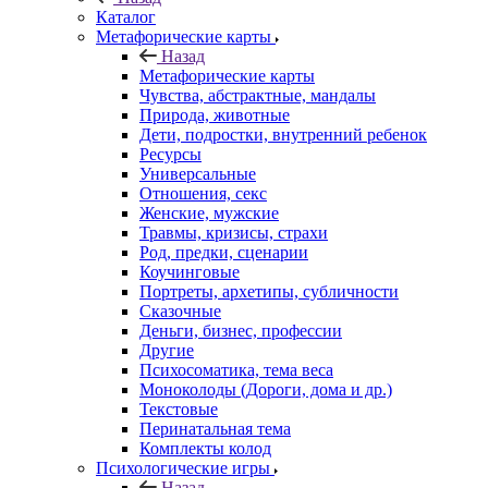
Каталог
Mетафорические карты
Назад
Mетафорические карты
Чувства, абстрактные, мандалы
Природа, животные
Дети, подростки, внутренний ребенок
Ресурсы
Универсальные
Отношения, секс
Женские, мужские
Травмы, кризисы, страхи
Род, предки, сценарии
Коучинговые
Портреты, архетипы, субличности
Сказочные
Деньги, бизнес, профессии
Другие
Психосоматика, тема веса
Моноколоды (Дороги, дома и др.)
Текстовые
Перинатальная тема
Комплекты колод
Психологические игры
Назад