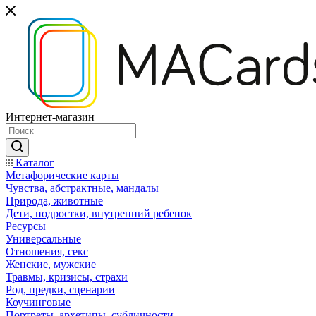
Интернет-магазин
Каталог
Mетафорические карты
Чувства, абстрактные, мандалы
Природа, животные
Дети, подростки, внутренний ребенок
Ресурсы
Универсальные
Отношения, секс
Женские, мужские
Травмы, кризисы, страхи
Род, предки, сценарии
Коучинговые
Портреты, архетипы, субличности