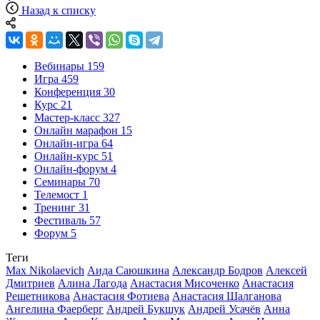
Назад к списку
Вебинары
159
Игра
459
Конференция
30
Курс
21
Мастер-класс
327
Онлайн марафон
15
Онлайн-игра
64
Онлайн-курс
51
Онлайн-форум
4
Семинары
70
Телемост
1
Тренинг
31
Фестиваль
57
Форум
5
Теги
Max Nikolaevich
Аида Саюшкина
Александр Бодров
Алексей
Дмитриев
Алина Лагода
Анастасия Мисоченко
Анастасия
Решетникова
Анастасия Фотиева
Анастасия Шалганова
Ангелина Фаерберг
Андрей Букшук
Андрей Усачёв
Анна