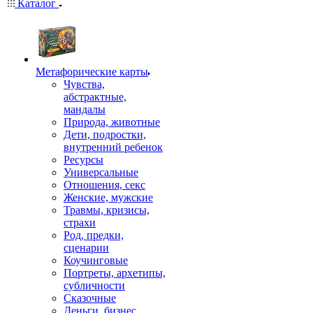
Каталог
Mетафорические карты
Чувства,
абстрактные,
мандалы
Природа, животные
Дети, подростки,
внутренний ребенок
Ресурсы
Универсальные
Отношения, секс
Женские, мужские
Травмы, кризисы,
страхи
Род, предки,
сценарии
Коучинговые
Портреты, архетипы,
субличности
Сказочные
Деньги, бизнес,