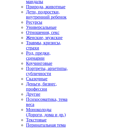
мандалы
Природа, животные
Дети, подростки,
внутренний ребенок
Ресурсы
Универсальные
Отношения, секс
Женские, мужские
Травмы, кризисы,
страхи
Род, предки,
сценарии
Коучинговые
Портреты, архетипы,
субличности
Сказочные
Деньги, бизнес,
профессии
Другие
Психосоматика, тема
веса
Моноколоды
(Дороги, дома и др.)
Текстовые
Перинатальная тема