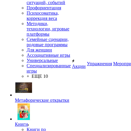
ситуаций, событий
Профориентация
Психосоматика,
коррекция веса
Методики,
технологии, игровые
платформы
Семейные сценарии,
родовые программы
Для женщин
Ассоциативные игры
Универсальные
Упражнения
Меропри
Специализированные
Акции
игры
+ ЕЩЕ 10
Метафорические открытки
Книги
Книги по