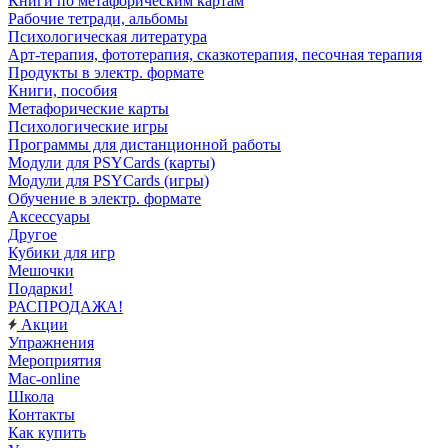
Книги по метафорическим картам
Рабочие тетради, альбомы
Психологическая литература
Арт-терапия, фототерапия, сказкотерапия, песочная терапия
Продукты в электр. формате
Книги, пособия
Метафорические карты
Психологические игры
Программы для дистанционной работы
Модули для PSYCards (карты)
Модули для PSYCards (игры)
Обучение в электр. формате
Аксессуары
Другое
Кубики для игр
Мешочки
Подарки!
РАСПРОДАЖА!
Акции
Упражнения
Мероприятия
Mac-online
Школа
Контакты
Как купить