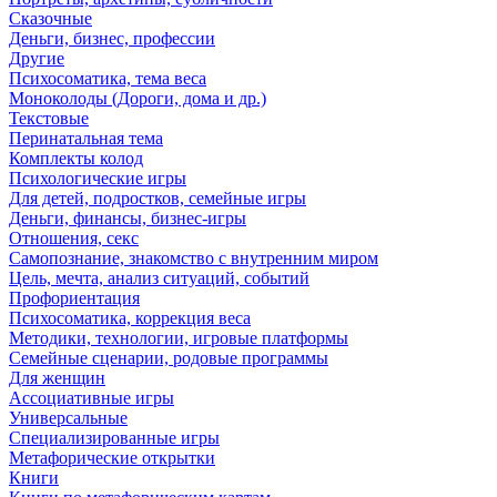
Сказочные
Деньги, бизнес, профессии
Другие
Психосоматика, тема веса
Моноколоды (Дороги, дома и др.)
Текстовые
Перинатальная тема
Комплекты колод
Психологические игры
Для детей, подростков, семейные игры
Деньги, финансы, бизнес-игры
Отношения, секс
Самопознание, знакомство с внутренним миром
Цель, мечта, анализ ситуаций, событий
Профориентация
Психосоматика, коррекция веса
Методики, технологии, игровые платформы
Семейные сценарии, родовые программы
Для женщин
Ассоциативные игры
Универсальные
Специализированные игры
Метафорические открытки
Книги