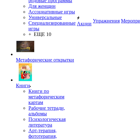
родовые программы
Для женщин
Ассоциативные игры
Универсальные
Упражнения
Меропри
Специализированные
Акции
игры
+ ЕЩЕ 10
Метафорические открытки
Книги
Книги по
метафорическим
картам
Рабочие тетради,
альбомы
Психологическая
литература
Арт-терапия,
фототерапия,