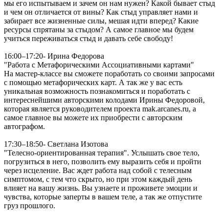
мы его испытываем и зачем он нам нужен? Какой бывает стыд
и чем он отличается от вины? Как стыд управляет нами и
забирает все жизненные силы, мешая идти вперед? Какие
ресурсы спрятаны за стыдом? А самое главное мы будем
учиться переживаться стыд и давать себе свободу!
16:00–17:20- Ирина Федорова
"Работа с Метафорическими Ассоциативными картами"
На мастер-классе вы сможете поработать со своими запросами
с помощью метафорических карт. А так же у вас есть
уникальная возможность познакомиться и поработать с
интереснейшими авторскими колодами Ирины Федоровой,
которая является руководителем проекта mak.arcanes.ru, а
самое главное вы можете их приобрести с авторским
автографом.
17:30–18:50- Светлана Изотова
"Телесно-ориентированная терапия". Услышать свое тело,
погрузиться в него, позволить ему выразить себя и пройти
через исцеление. Вас ждет работа над собой с телесным
симптомом, с тем что скрыто, но при этом каждый день
влияет на вашу жизнь. Вы узнаете и проживете эмоции и
чувства, которые заперты в вашем теле, а так же отпустите
груз прошлого.