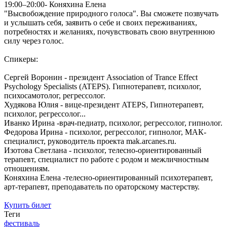
19:00–20:00- Коняхина Елена
"Высвобождение природного голоса". Вы сможете позвучать
и услышать себя, заявить о себе и своих переживаниях,
потребностях и желаниях, почувствовать свою внутреннюю
силу через голос.
Спикеры:
Сергей Воронин - президент Association of Trance Effect
Psychology Specialists (ATEPS). Гипнотерапевт, психолог,
психосамотолог, регрессолог.
Худякова Юлия - вице-президент ATEPS, Гипнотерапевт,
психолог, регрессолог...
Иванко Ирина -врач-педиатр, психолог, регрессолог, гипнолог.
Федорова Ирина - психолог, регрессолог, гипнолог, МАК-
специалист, руководитель проекта mak.arcanes.ru.
Изотова Светлана - психолог, телесно-ориентированный
терапевт, специалист по работе с родом и межличностным
отношениям.
Коняхина Елена -телесно-ориентированный психотерапевт,
арт-терапевт, преподаватель по ораторскому мастерству.
Купить билет
Теги
фестиваль