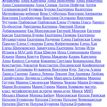
Журавлева
Анна Карелина
Анна Моисеенко
Анна Никитина
Анна Скрынникова
Анна Спивак
Антон Нефёдов
Артем
Селивановский
Будякова
Бурова Екатерина
Валентина
Митрофанова
вебинар
Вера Субботина
Виктория Аверкиева
Виктория Голобородова
Виктория Осочкина
Виктория
Чугунова
Грабовская
Грабовская Елена
Гудкова Ольга
Даниил
Подболотов
Дмитриева Катерина
Дмитрий Попов
Добаюкивание
Ева Морозовская
Евгений Морозов
Евгения
Баксан
Екатерина Бурова
Екатерина Громова
Екатерина
Мухаматулина
Екатерина Радченко
Елена Грабовская
Елена
Парадиз
Елена Суворова
Елена Фабричникова
Елена Хан
Елена Широковских
Заварухина Екатерина
Зотова
Игра
Играем в MACards
Илья Шмелев
Инна Семенникова
Ирина
Ильина
Ирина Ковтун
Ирина Макарова
Казань
Карелина
Анна
Кирилл Сидоров
Кокорева Светлана
Конаныхина Яна
Константин Довлатов
Константин Писаревский
Конференция
Ксения Ситникова
Кузьменок Виктория
Курс
Лагода Алина
Лариса Гаценко
Лариса Левина
Лекция
Лия Акимова
Любовь
Гарифуллина
Людмила Собчик
Маргарита Ерёмина
Марина
Гогуева
Марина Смоленская
Марина Чижова
Мария Будякова
Мария Волошина
Мария Горина
Мария Хомякова
мастер-
класс
метафорические встречи
мини-курс
Минск
МИП
Михаил Иванов
Моника Баброу
Морозовская
Натали Раевская
Наталия Буравцова
Наталия Глотова
Наталия Чермошанская
Наталия Шатухо
Наталья Буданова
Наталья Буравцова