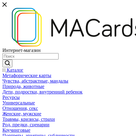
Интернет-магазин
Каталог
Mетафорические карты
Чувства, абстрактные, мандалы
Природа, животные
Дети, подростки, внутренний ребенок
Ресурсы
Универсальные
Отношения, секс
Женские, мужские
Травмы, кризисы, страхи
Род, предки, сценарии
Коучинговые
Портреты, архетипы, субличности