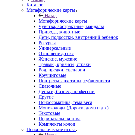
Каталог
Mетафорические карты
Назад
Mетафорические карты
Чувства, абстрактные, мандалы
Природа, животные
Дети, подростки, внутренний ребенок
Ресурсы
Универсальные
Отношения, секс
Женские, мужские
Травмы, кризисы, страхи
Род, предки, сценарии
Коучинговые
Портреты, архетипы, субличности
Сказочные
Деньги, бизнес, профессии
Другие
Психосоматика, тема веса
Моноколоды (Дороги, дома и др.)
Текстовые
Перинатальная тема
Комплекты колод
Психологические игры
Назад