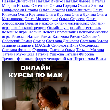
Наталья Дмитриева
Наталья Иченко
Наталья Львова
Наталья
Мидони
Наталья Оксентюк
Оксана Гордина
Оксана Ялаева
Олифирович Наталья
Ольга Богачева
Ольга Зингман
Ольга
Климова
Ольга Круглова
Ольга Крутова
Ольга Лунина
Ольга
Меньшикова
Ольга Милосердова
Ольга Сергеева
Ольга
Хлебодарова
Онлайн марафон
онлайн мастер-класс
Онлайн-
игра
онлайн-конференция
Онлайн-курс
онлайн-фестиваль
полезные игры
Полина Ленская
презентация
психологические
игры
Раевская Натали
Римма Казимова
Роман Сабовский
Сабовский Роман
Самара
Светлана Денисова
Светлана Зотова
семинар
семинар в MACards
Смирнова Инга
Смоленская
Снежана Филина
Суворова
Сысоева Ольга
Татьяна Митина
Татьяна Мужицкая
Татьяна Ушакова
Татьяна Фирсова
Тренинг
фестиваль
форум
чеширский кот
Шерстюкова Влана