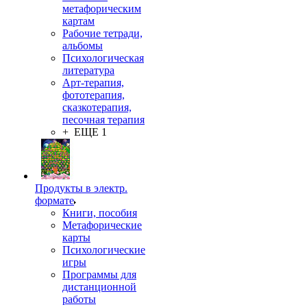
метафорическим
картам
Рабочие тетради,
альбомы
Психологическая
литература
Арт-терапия,
фототерапия,
сказкотерапия,
песочная терапия
+ ЕЩЕ 1
Продукты в электр.
формате
Книги, пособия
Метафорические
карты
Психологические
игры
Программы для
дистанционной
работы