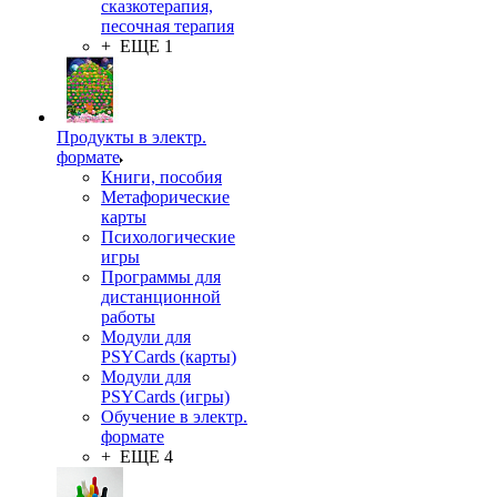
сказкотерапия,
песочная терапия
+ ЕЩЕ 1
Продукты в электр.
формате
Книги, пособия
Метафорические
карты
Психологические
игры
Программы для
дистанционной
работы
Модули для
PSYCards (карты)
Модули для
PSYCards (игры)
Обучение в электр.
формате
+ ЕЩЕ 4