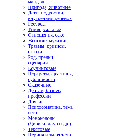
мандалы
Природа, животные
Дети, подростки,
внутренний ребенок
Ресурсы
Универсальные
Отношения, секс
Женские, мужские
Травмы, кризисы,
страхи
Род, предки,
сценарии
Коучинговые
Портреты, архетипы,
субличности
Сказочные
Деньги, бизнес,
профессии
Другие
Психосоматика, тема
веса
Моноколоды
(Дороги, дома и др.)
Текстовые
Перинатальная тема