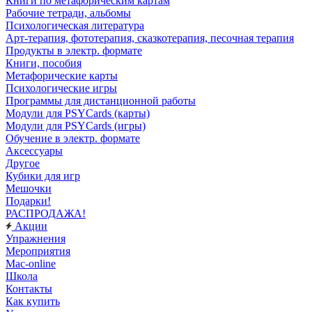
Книги по метафорическим картам
Рабочие тетради, альбомы
Психологическая литература
Арт-терапия, фототерапия, сказкотерапия, песочная терапия
Продукты в электр. формате
Книги, пособия
Метафорические карты
Психологические игры
Программы для дистанционной работы
Модули для PSYCards (карты)
Модули для PSYCards (игры)
Обучение в электр. формате
Аксессуары
Другое
Кубики для игр
Мешочки
Подарки!
РАСПРОДАЖА!
Акции
Упражнения
Мероприятия
Mac-online
Школа
Контакты
Как купить