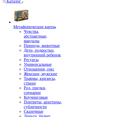
Каталог
Mетафорические карты
Чувства,
абстрактные,
мандалы
Природа, животные
Дети, подростки,
внутренний ребенок
Ресурсы
Универсальные
Отношения, секс
Женские, мужские
Травмы, кризисы,
страхи
Род, предки,
сценарии
Коучинговые
Портреты, архетипы,
субличности
Сказочные
Деньги, бизнес,