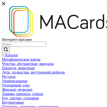
Интернет-магазин
Каталог
Mетафорические карты
Чувства, абстрактные, мандалы
Природа, животные
Дети, подростки, внутренний ребенок
Ресурсы
Универсальные
Отношения, секс
Женские, мужские
Травмы, кризисы, страхи
Род, предки, сценарии
Коучинговые
Портреты, архетипы, субличности