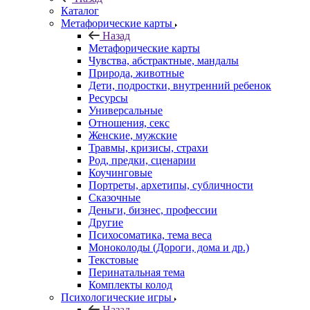
Каталог
Mетафорические карты
Назад
Mетафорические карты
Чувства, абстрактные, мандалы
Природа, животные
Дети, подростки, внутренний ребенок
Ресурсы
Универсальные
Отношения, секс
Женские, мужские
Травмы, кризисы, страхи
Род, предки, сценарии
Коучинговые
Портреты, архетипы, субличности
Сказочные
Деньги, бизнес, профессии
Другие
Психосоматика, тема веса
Моноколоды (Дороги, дома и др.)
Текстовые
Перинатальная тема
Комплекты колод
Психологические игры
Назад