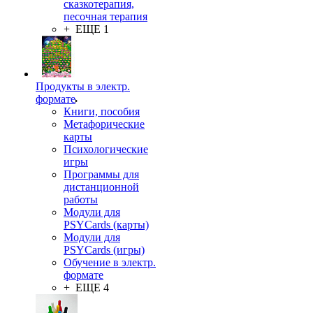
сказкотерапия,
песочная терапия
+ ЕЩЕ 1
Продукты в электр.
формате
Книги, пособия
Метафорические
карты
Психологические
игры
Программы для
дистанционной
работы
Модули для
PSYCards (карты)
Модули для
PSYCards (игры)
Обучение в электр.
формате
+ ЕЩЕ 4