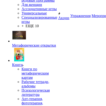
родовые программы
Для женщин
Ассоциативные игры
Универсальные
Упражнения
Меропри
Специализированные
Акции
игры
+ ЕЩЕ 10
Метафорические открытки
Книги
Книги по
метафорическим
картам
Рабочие тетради,
альбомы
Психологическая
литература
Арт-терапия,
фототерапия,