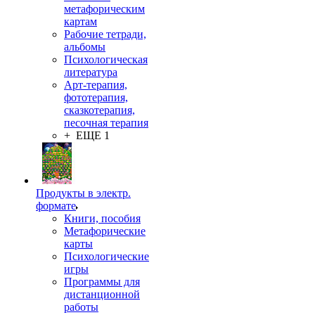
метафорическим
картам
Рабочие тетради,
альбомы
Психологическая
литература
Арт-терапия,
фототерапия,
сказкотерапия,
песочная терапия
+ ЕЩЕ 1
Продукты в электр.
формате
Книги, пособия
Метафорические
карты
Психологические
игры
Программы для
дистанционной
работы