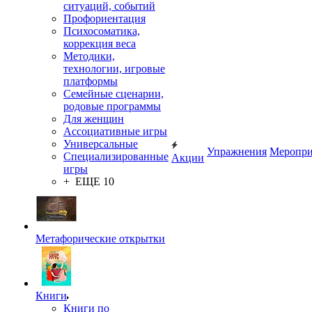
ситуаций, событий
Профориентация
Психосоматика,
коррекция веса
Методики,
технологии, игровые
платформы
Семейные сценарии,
родовые программы
Для женщин
Ассоциативные игры
Универсальные
Упражнения
Меропри
Специализированные
Акции
игры
+ ЕЩЕ 10
Метафорические открытки
Книги
Книги по