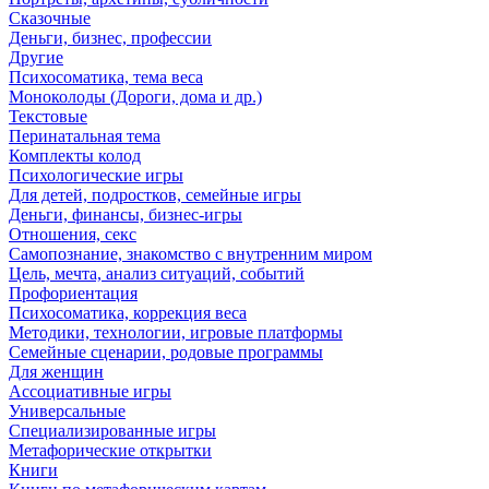
Сказочные
Деньги, бизнес, профессии
Другие
Психосоматика, тема веса
Моноколоды (Дороги, дома и др.)
Текстовые
Перинатальная тема
Комплекты колод
Психологические игры
Для детей, подростков, семейные игры
Деньги, финансы, бизнес-игры
Отношения, секс
Самопознание, знакомство с внутренним миром
Цель, мечта, анализ ситуаций, событий
Профориентация
Психосоматика, коррекция веса
Методики, технологии, игровые платформы
Семейные сценарии, родовые программы
Для женщин
Ассоциативные игры
Универсальные
Специализированные игры
Метафорические открытки
Книги