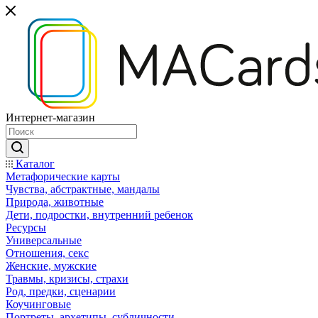
Интернет-магазин
Каталог
Mетафорические карты
Чувства, абстрактные, мандалы
Природа, животные
Дети, подростки, внутренний ребенок
Ресурсы
Универсальные
Отношения, секс
Женские, мужские
Травмы, кризисы, страхи
Род, предки, сценарии
Коучинговые
Портреты, архетипы, субличности