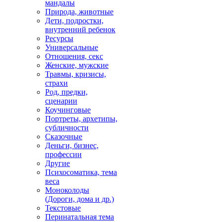
мандалы
Природа, животные
Дети, подростки,
внутренний ребенок
Ресурсы
Универсальные
Отношения, секс
Женские, мужские
Травмы, кризисы,
страхи
Род, предки,
сценарии
Коучинговые
Портреты, архетипы,
субличности
Сказочные
Деньги, бизнес,
профессии
Другие
Психосоматика, тема
веса
Моноколоды
(Дороги, дома и др.)
Текстовые
Перинатальная тема