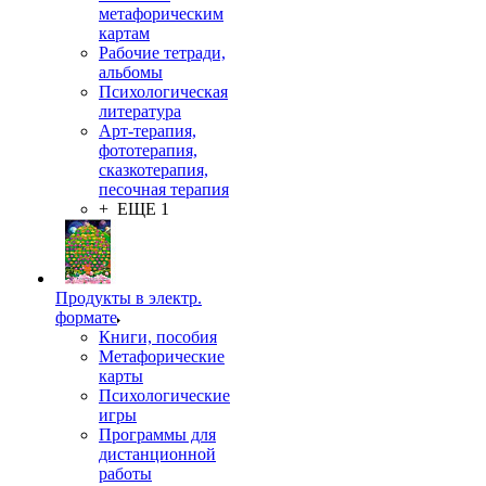
метафорическим
картам
Рабочие тетради,
альбомы
Психологическая
литература
Арт-терапия,
фототерапия,
сказкотерапия,
песочная терапия
+ ЕЩЕ 1
Продукты в электр.
формате
Книги, пособия
Метафорические
карты
Психологические
игры
Программы для
дистанционной
работы