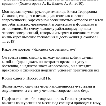
времени» (Холмогорова А. Б., Дадеко А. А., 2010).
Моя первая научная руководительница, Елена Теодоровна
Соколова, говорит о нео-нарциссизме как явлении
современности, характерной особенностью которого является
потребительство, чрезмерный эгоцентризм и формализм в
отношениях. На смену человеку работающему пришел
человек совершенный, который измеряет и оценивает свою
жизнь через высокие требования и достижения (Соколова Е.
Т., 2019).
Каков же портрет «Человека современного»?
Он всегда занят, спешит, на ходу допивая кофе и слушая
какой-нибудь подкаст, он не тратит время на пустую
болтовню, а надиктовывает «голосовые», он выглядит
прекрасно и физически подтянут, успевает практически все.
Кроме одного. Просто ЖИТЬ.
Жизнь можно ощутить через наполненность чувствами и
ощущениями, а с этим у человека современного беда.
Перфекционизм - бич современности. Гонка за успехом,
высокая конкуренция за место под солнцем приводят к тому,