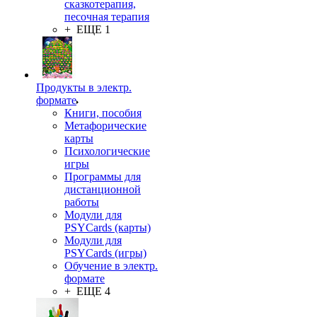
сказкотерапия,
песочная терапия
+ ЕЩЕ 1
Продукты в электр.
формате
Книги, пособия
Метафорические
карты
Психологические
игры
Программы для
дистанционной
работы
Модули для
PSYCards (карты)
Модули для
PSYCards (игры)
Обучение в электр.
формате
+ ЕЩЕ 4