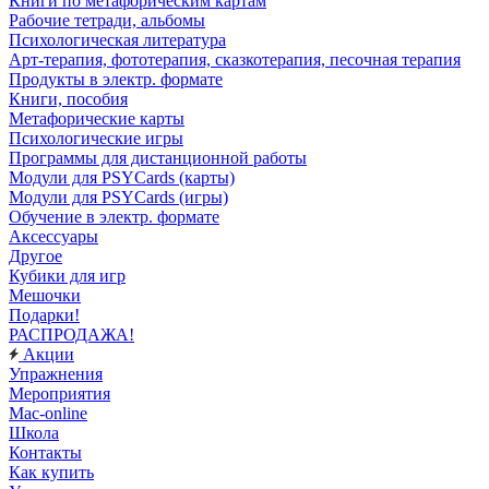
Книги по метафорическим картам
Рабочие тетради, альбомы
Психологическая литература
Арт-терапия, фототерапия, сказкотерапия, песочная терапия
Продукты в электр. формате
Книги, пособия
Метафорические карты
Психологические игры
Программы для дистанционной работы
Модули для PSYCards (карты)
Модули для PSYCards (игры)
Обучение в электр. формате
Аксессуары
Другое
Кубики для игр
Мешочки
Подарки!
РАСПРОДАЖА!
Акции
Упражнения
Мероприятия
Mac-online
Школа
Контакты
Как купить