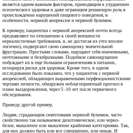
является одним важным фактором, приводящим к ухудшению
психического здоровья и даже играющим решающую роль в
происхождении нарушений пищевого поведения, в
особенности, нервной анорексии и нервной булимии.
К примеру, пациентки с нервной анорексией почти всегда
предъявляют по отношению к своей внешности
нереалистичные требования, и, не достигая их (что вполне
логично), подвергают свою самооценку значительной
фрустрации. Простыми словами, ощущают себя никчемными,
ничтожными и безобразными. Подобное самоощущение
побуждает их к еще большим ограничениям в питании,
игнорируя риски для здоровья. Кроме того, в одном
исследовании было показано, что у пациенток с нервной
анорексией, обладающих выраженными перфекционистскими
чертами личности, обнаружен неблагоприятный прогноз в
плане выздоровления, через 5 -10 лет после первичного
обследования.
Приведу другой пример.
Людям, страдающим симптомами нервной булимии, часто
свойственно так называемое дихотомическое, или черно-
белое, мышление или мышление крайними категориями. Так,
для них должно быть или все совершенно, или никак. И