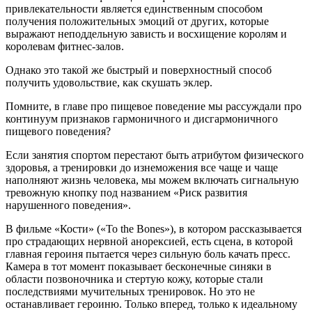
привлекательности является единственным способом
получения положительных эмоций от других, которые
выражают неподдельную зависть и восхищение королям и
королевам фитнес-залов.
Однако это такой же быстрый и поверхностный способ
получить удовольствие, как скушать эклер.
Помните, в главе про пищевое поведение мы рассуждали про
континуум признаков гармоничного и дисгармоничного
пищевого поведения?
Если занятия спортом перестают быть атрибутом физического
здоровья, а тренировки до изнеможения все чаще и чаще
наполняют жизнь человека, мы можем включать сигнальную
тревожную кнопку под названием «Риск развития
нарушенного поведения».
В фильме «Кости» («To the Bones»), в котором рассказывается
про страдающих нервной анорексией, есть сцена, в которой
главная героиня пытается через сильную боль качать пресс.
Камера в тот момент показывает бесконечные синяки в
области позвоночника и стертую кожу, которые стали
последствиями мучительных тренировок. Но это не
останавливает героиню. Только вперед, только к идеальному