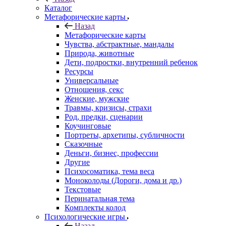
Каталог
Mетафорические карты
Назад
Mетафорические карты
Чувства, абстрактные, мандалы
Природа, животные
Дети, подростки, внутренний ребенок
Ресурсы
Универсальные
Отношения, секс
Женские, мужские
Травмы, кризисы, страхи
Род, предки, сценарии
Коучинговые
Портреты, архетипы, субличности
Сказочные
Деньги, бизнес, профессии
Другие
Психосоматика, тема веса
Моноколоды (Дороги, дома и др.)
Текстовые
Перинатальная тема
Комплекты колод
Психологические игры
Назад