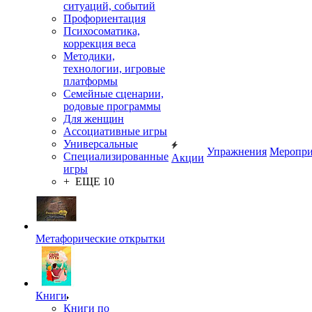
ситуаций, событий
Профориентация
Психосоматика,
коррекция веса
Методики,
технологии, игровые
платформы
Семейные сценарии,
родовые программы
Для женщин
Ассоциативные игры
Универсальные
Упражнения
Меропри
Специализированные
Акции
игры
+ ЕЩЕ 10
Метафорические открытки
Книги
Книги по