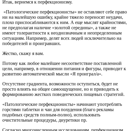
Итак, вернемся к перфекционизму.
«Патологические перфекционисты» не оставляют себе право
ни на малейшую ошибку, крайне тяжело переносят неудачи,
плохо приспосабливаются к ним. А еще мыслят крайностями,
не предполагая наличие «золотой середины», а также не
имеют толерантности к неоднозначным и неопределенным
ситуациям. Например, делят всех людей исключительно на
победителей и проигравших.
Жестко, скажу я вам.
Потому как любое малейшее несоответствие поставленной
цели, например, в отношении питания и фигуры, приводит к
развитию автоматической мысли «Я проиграл/а».
Отсутствие градиента, возможности оступиться, будет не
просто влиять на общее самоощущение, но и приводить к
формированию жестких поведенческих пищевых стратегий.
«Патологические перфекционисты» начинают употреблять
горстями таблетки и чаи для похудения (благо рекламы
подобных средств полным-полно), использовать
очистительные процедуры, диуретики пр.
Согласно многочисленным исследованиям, перфекционизм