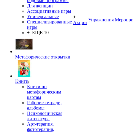
родовые программы
Для женщин
Ассоциативные игры
Универсальные
Упражнения
Меропри
Специализированные
Акции
игры
+ ЕЩЕ 10
Метафорические открытки
Книги
Книги по
метафорическим
картам
Рабочие тетради,
альбомы
Психологическая
литература
Арт-терапия,
фототерапия,