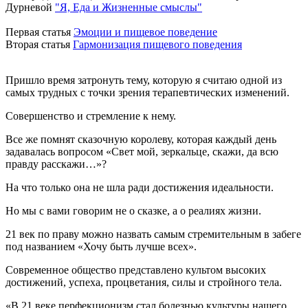
Дурневой
"Я, Еда и Жизненные смыслы"
Первая статья
Эмоции и пищевое поведение
Вторая статья
Гармонизация пищевого поведения
Пришло время затронуть тему, которую я считаю одной из
самых трудных с точки зрения терапевтических изменений.
Совершенство и стремление к нему.
Все же помнят сказочную королеву, которая каждый день
задавалась вопросом «Свет мой, зеркальце, скажи, да всю
правду расскажи…»?
На что только она не шла ради достижения идеальности.
Но мы с вами говорим не о сказке, а о реалиях жизни.
21 век по праву можно назвать самым стремительным в забеге
под названием «Хочу быть лучше всех».
Современное общество представлено культом высоких
достижений, успеха, процветания, силы и стройного тела.
«В 21 веке перфекционизм стал болезнью культуры нашего