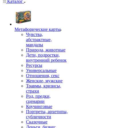
Каталог
Mетафорические карты
Чувства,
абстрактные,
мандалы
Природа, животные
Дети, подростки,
внутренний ребенок
Ресурсы
Универсальные
Отношения, секс
Женские, мужские
Травмы, кризисы,
страхи
Род, предки,
сценарии
Коучинговые
Портреты, архетипы,
субличности
Сказочные
Деньги, бизнес,