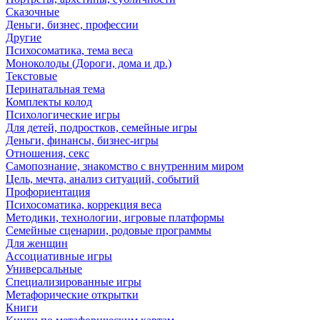
Сказочные
Деньги, бизнес, профессии
Другие
Психосоматика, тема веса
Моноколоды (Дороги, дома и др.)
Текстовые
Перинатальная тема
Комплекты колод
Психологические игры
Для детей, подростков, семейные игры
Деньги, финансы, бизнес-игры
Отношения, секс
Самопознание, знакомство с внутренним миром
Цель, мечта, анализ ситуаций, событий
Профориентация
Психосоматика, коррекция веса
Методики, технологии, игровые платформы
Семейные сценарии, родовые программы
Для женщин
Ассоциативные игры
Универсальные
Специализированные игры
Метафорические открытки
Книги