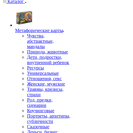
Каталог
Mетафорические карты
Чувства,
абстрактные,
мандалы
Природа, животные
Дети, подростки,
внутренний ребенок
Ресурсы
Универсальные
Отношения, секс
Женские, мужские
Травмы, кризисы,
страхи
Род, предки,
сценарии
Коучинговые
Портреты, архетипы,
субличности
Сказочные
Деньги, бизнес,