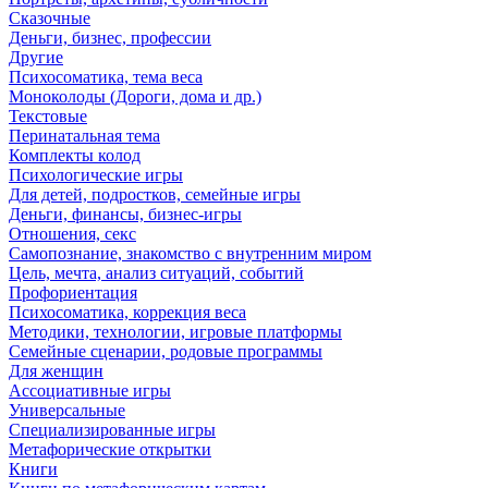
Сказочные
Деньги, бизнес, профессии
Другие
Психосоматика, тема веса
Моноколоды (Дороги, дома и др.)
Текстовые
Перинатальная тема
Комплекты колод
Психологические игры
Для детей, подростков, семейные игры
Деньги, финансы, бизнес-игры
Отношения, секс
Самопознание, знакомство с внутренним миром
Цель, мечта, анализ ситуаций, событий
Профориентация
Психосоматика, коррекция веса
Методики, технологии, игровые платформы
Семейные сценарии, родовые программы
Для женщин
Ассоциативные игры
Универсальные
Специализированные игры
Метафорические открытки
Книги