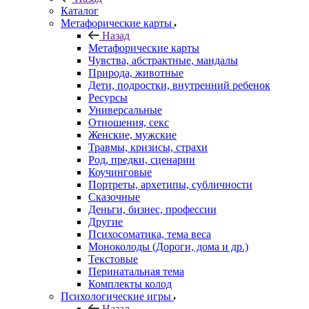
Каталог
Mетафорические карты
Назад
Mетафорические карты
Чувства, абстрактные, мандалы
Природа, животные
Дети, подростки, внутренний ребенок
Ресурсы
Универсальные
Отношения, секс
Женские, мужские
Травмы, кризисы, страхи
Род, предки, сценарии
Коучинговые
Портреты, архетипы, субличности
Сказочные
Деньги, бизнес, профессии
Другие
Психосоматика, тема веса
Моноколоды (Дороги, дома и др.)
Текстовые
Перинатальная тема
Комплекты колод
Психологические игры
Назад