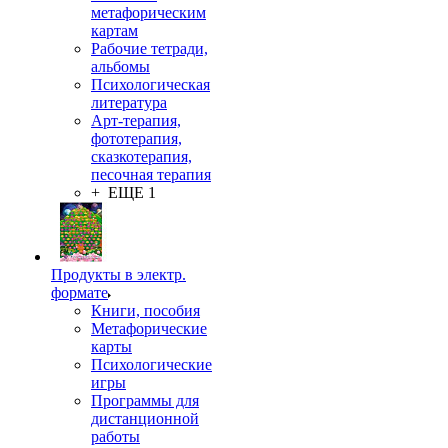
метафорическим
картам
Рабочие тетради,
альбомы
Психологическая
литература
Арт-терапия,
фототерапия,
сказкотерапия,
песочная терапия
+ ЕЩЕ 1
Продукты в электр.
формате
Книги, пособия
Метафорические
карты
Психологические
игры
Программы для
дистанционной
работы