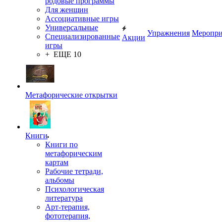
родовые программы
Для женщин
Ассоциативные игры
Универсальные
Упражнения
Меропри
Специализированные
Акции
игры
+ ЕЩЕ 10
Метафорические открытки
Книги
Книги по
метафорическим
картам
Рабочие тетради,
альбомы
Психологическая
литература
Арт-терапия,
фототерапия,