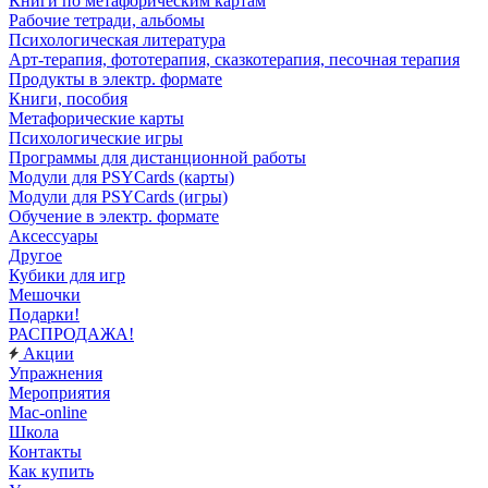
Книги по метафорическим картам
Рабочие тетради, альбомы
Психологическая литература
Арт-терапия, фототерапия, сказкотерапия, песочная терапия
Продукты в электр. формате
Книги, пособия
Метафорические карты
Психологические игры
Программы для дистанционной работы
Модули для PSYCards (карты)
Модули для PSYCards (игры)
Обучение в электр. формате
Аксессуары
Другое
Кубики для игр
Мешочки
Подарки!
РАСПРОДАЖА!
Акции
Упражнения
Мероприятия
Mac-online
Школа
Контакты
Как купить