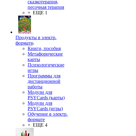
сказкотерапия,
песочная терапия
+ ЕЩЕ 1
Продукты в электр.
формате
Книги, пособия
Метафорические
карты
Психологические
игры
Программы для
дистанционной
работы
Модули для
PSYCards (карты)
Модули для
PSYCards (игры)
Обучение в электр.
формате
+ ЕЩЕ 4