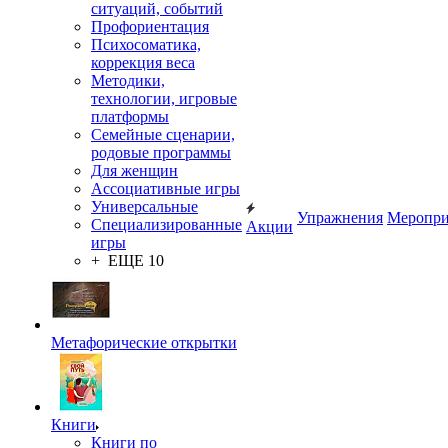
ситуаций, событий
Профориентация
Психосоматика,
коррекция веса
Методики,
технологии, игровые
платформы
Семейные сценарии,
родовые программы
Для женщин
Ассоциативные игры
Универсальные
Упражнения
Меропри
Специализированные
Акции
игры
+ ЕЩЕ 10
Метафорические открытки
Книги
Книги по