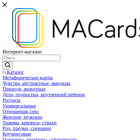
Интернет-магазин
Каталог
Mетафорические карты
Чувства, абстрактные, мандалы
Природа, животные
Дети, подростки, внутренний ребенок
Ресурсы
Универсальные
Отношения, секс
Женские, мужские
Травмы, кризисы, страхи
Род, предки, сценарии
Коучинговые
Портреты, архетипы, субличности