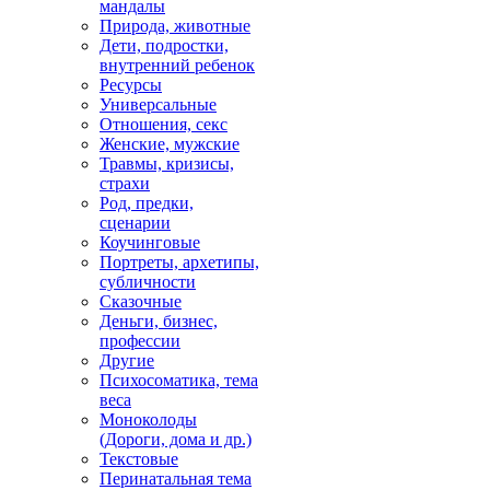
мандалы
Природа, животные
Дети, подростки,
внутренний ребенок
Ресурсы
Универсальные
Отношения, секс
Женские, мужские
Травмы, кризисы,
страхи
Род, предки,
сценарии
Коучинговые
Портреты, архетипы,
субличности
Сказочные
Деньги, бизнес,
профессии
Другие
Психосоматика, тема
веса
Моноколоды
(Дороги, дома и др.)
Текстовые
Перинатальная тема