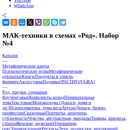
YouTube
WhatsApp
МАК-техники в схемах «Род». Набор
№4
Каталог
—
Mетафорические карты
Психологические игры
Метафорические
открытки
Книги
Продукты в электр.
формате
Аксессуары
Подарки!
РАСПРОДАЖА!
—
Род, предки, сценарии
Коучинговые
Комплекты колод
Перинатальная
тема
Текстовые
Моноколоды (Дороги, дома и
др.)
Психосоматика, тема веса
Другие
Деньги, бизнес,
профессии
Сказочные
Портреты, архетипы,
субличности
Чувства, абстрактные, мандалы
Травмы, кризисы,
страхи
Женские, мужские
Отношения,
секс
Универсальные
Ресурсы
Дети, подростки, внутренний