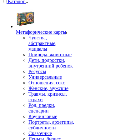
Каталог
Mетафорические карты
Чувства,
абстрактные,
мандалы
Природа, животные
Дети, подростки,
внутренний ребенок
Ресурсы
Универсальные
Отношения, секс
Женские, мужские
Травмы, кризисы,
страхи
Род, предки,
сценарии
Коучинговые
Портреты, архетипы,
субличности
Сказочные
Деньги, бизнес,