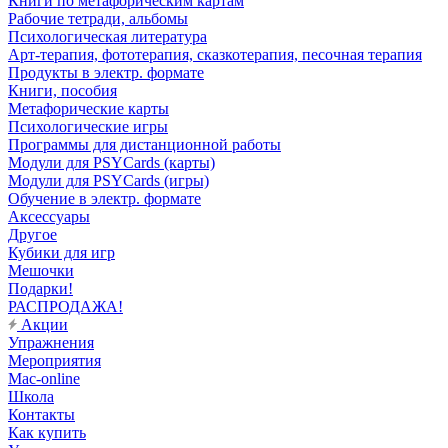
Книги по метафорическим картам
Рабочие тетради, альбомы
Психологическая литература
Арт-терапия, фототерапия, сказкотерапия, песочная терапия
Продукты в электр. формате
Книги, пособия
Метафорические карты
Психологические игры
Программы для дистанционной работы
Модули для PSYCards (карты)
Модули для PSYCards (игры)
Обучение в электр. формате
Аксессуары
Другое
Кубики для игр
Мешочки
Подарки!
РАСПРОДАЖА!
Акции
Упражнения
Мероприятия
Mac-online
Школа
Контакты
Как купить