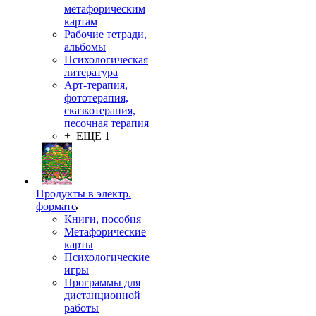
метафорическим
картам
Рабочие тетради,
альбомы
Психологическая
литература
Арт-терапия,
фототерапия,
сказкотерапия,
песочная терапия
+ ЕЩЕ 1
Продукты в электр.
формате
Книги, пособия
Метафорические
карты
Психологические
игры
Программы для
дистанционной
работы