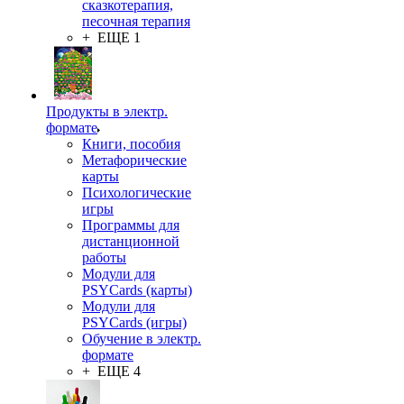
сказкотерапия,
песочная терапия
+ ЕЩЕ 1
Продукты в электр.
формате
Книги, пособия
Метафорические
карты
Психологические
игры
Программы для
дистанционной
работы
Модули для
PSYCards (карты)
Модули для
PSYCards (игры)
Обучение в электр.
формате
+ ЕЩЕ 4