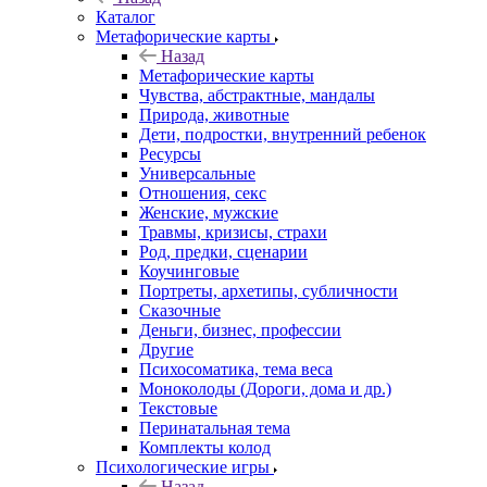
Каталог
Mетафорические карты
Назад
Mетафорические карты
Чувства, абстрактные, мандалы
Природа, животные
Дети, подростки, внутренний ребенок
Ресурсы
Универсальные
Отношения, секс
Женские, мужские
Травмы, кризисы, страхи
Род, предки, сценарии
Коучинговые
Портреты, архетипы, субличности
Сказочные
Деньги, бизнес, профессии
Другие
Психосоматика, тема веса
Моноколоды (Дороги, дома и др.)
Текстовые
Перинатальная тема
Комплекты колод
Психологические игры
Назад