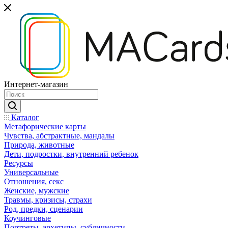
Интернет-магазин
Каталог
Mетафорические карты
Чувства, абстрактные, мандалы
Природа, животные
Дети, подростки, внутренний ребенок
Ресурсы
Универсальные
Отношения, секс
Женские, мужские
Травмы, кризисы, страхи
Род, предки, сценарии
Коучинговые
Портреты, архетипы, субличности