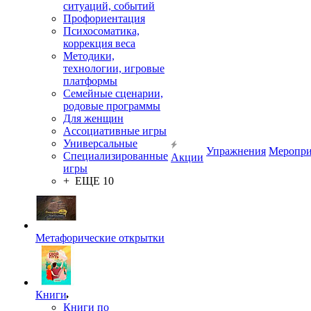
ситуаций, событий
Профориентация
Психосоматика,
коррекция веса
Методики,
технологии, игровые
платформы
Семейные сценарии,
родовые программы
Для женщин
Ассоциативные игры
Универсальные
Упражнения
Меропри
Специализированные
Акции
игры
+ ЕЩЕ 10
Метафорические открытки
Книги
Книги по