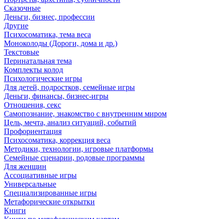
Сказочные
Деньги, бизнес, профессии
Другие
Психосоматика, тема веса
Моноколоды (Дороги, дома и др.)
Текстовые
Перинатальная тема
Комплекты колод
Психологические игры
Для детей, подростков, семейные игры
Деньги, финансы, бизнес-игры
Отношения, секс
Самопознание, знакомство с внутренним миром
Цель, мечта, анализ ситуаций, событий
Профориентация
Психосоматика, коррекция веса
Методики, технологии, игровые платформы
Семейные сценарии, родовые программы
Для женщин
Ассоциативные игры
Универсальные
Специализированные игры
Метафорические открытки
Книги