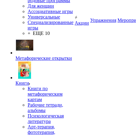
родовые программы
Для женщин
Ассоциативные игры
Универсальные
Упражнения
Меропри
Специализированные
Акции
игры
+ ЕЩЕ 10
Метафорические открытки
Книги
Книги по
метафорическим
картам
Рабочие тетради,
альбомы
Психологическая
литература
Арт-терапия,
фототерапия,