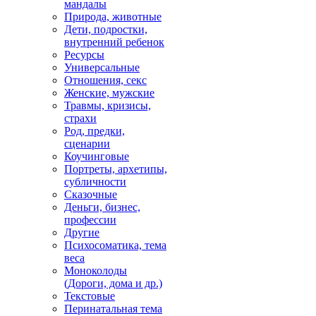
мандалы
Природа, животные
Дети, подростки,
внутренний ребенок
Ресурсы
Универсальные
Отношения, секс
Женские, мужские
Травмы, кризисы,
страхи
Род, предки,
сценарии
Коучинговые
Портреты, архетипы,
субличности
Сказочные
Деньги, бизнес,
профессии
Другие
Психосоматика, тема
веса
Моноколоды
(Дороги, дома и др.)
Текстовые
Перинатальная тема