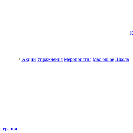
К
Акции
Упражнения
Мероприятия
Mac-online
Школа
 терапия