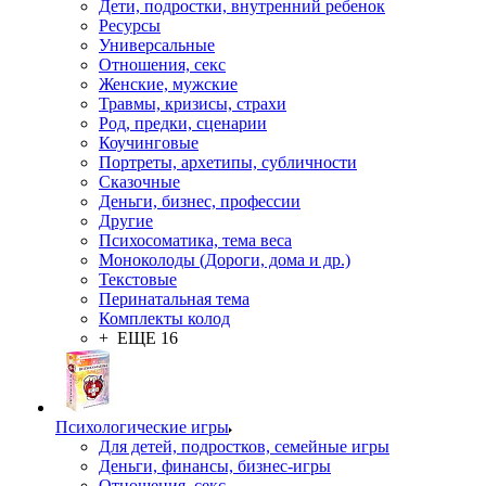
Дети, подростки, внутренний ребенок
Ресурсы
Универсальные
Отношения, секс
Женские, мужские
Травмы, кризисы, страхи
Род, предки, сценарии
Коучинговые
Портреты, архетипы, субличности
Сказочные
Деньги, бизнес, профессии
Другие
Психосоматика, тема веса
Моноколоды (Дороги, дома и др.)
Текстовые
Перинатальная тема
Комплекты колод
+ ЕЩЕ 16
Психологические игры
Для детей, подростков, семейные игры
Деньги, финансы, бизнес-игры
Отношения, секс