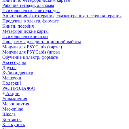
Книги по метафорическим картам
Рабочие тетради, альбомы
Психологическая литература
Арт-терапия, фототерапия, сказкотерапия, песочная терапия
Продукты в электр. формате
Книги, пособия
Метафорические карты
Психологические игры
Программы для дистанционной работы
Модули для PSYCards (карты)
Модули для PSYCards (игры)
Обучение в электр. формате
Аксессуары
Другое
Кубики для игр
Мешочки
Подарки!
РАСПРОДАЖА!
Акции
Упражнения
Мероприятия
Mac-online
Школа
Контакты
Как купить