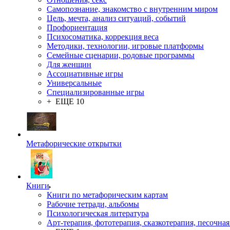
Самопознание, знакомство с внутренним миром
Цель, мечта, анализ ситуаций, событий
Профориентация
Психосоматика, коррекция веса
Методики, технологии, игровые платформы
Семейные сценарии, родовые программы
Для женщин
Ассоциативные игры
Универсальные
Специализированные игры
+ ЕЩЕ 10
Метафорические открытки
Книги
Книги по метафорическим картам
Рабочие тетради, альбомы
Психологическая литература
Арт-терапия, фототерапия, сказкотерапия, песочная