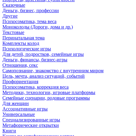
Сказочные
Деньги, бизнес, профессии
Другие
Психосоматика, тема веса
Моноколоды (Дороги, дома и др.)
Текстовые
Перинатальная тема
Комплекты колод
Психологические игры
Для детей, подростков, семейные игры
Деньги, финансы, бизнес-игры
Отношения, секс
Самопознание, знакомство с внутренним миром
Цель, мечта, анализ ситуаций, событий
Профориентация
Психосоматика, коррекция веса
Методики, технологии, игровые платформы
Семейные сценарии, родовые программы
Для женщин
Ассоциативные игры
Универсальные
Специализированные игры
Метафорические открытки
Книги