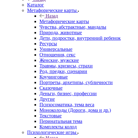
Каталог
Mетафорические карты
Назад
Mетафорические карты
Чувства, абстрактные, мандалы
Природа, животные
Дети, подростки, внутренний ребенок
Ресурсы
Универсальные
Отношения, секс
Женские, мужские
Травмы, кризисы, страхи
Род, предки, сценарии
Коучинговые
Портреты, архетипы, субличности
Сказочные
Деньги, бизнес, профессии
Другие
Психосоматика, тема веса
Моноколоды (Дороги, дома и др.)
Текстовые
Перинатальная тема
Комплекты колод
Психологические игры
Назад