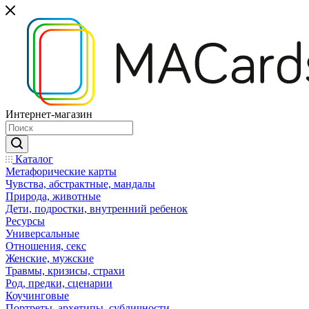
Интернет-магазин
Каталог
Mетафорические карты
Чувства, абстрактные, мандалы
Природа, животные
Дети, подростки, внутренний ребенок
Ресурсы
Универсальные
Отношения, секс
Женские, мужские
Травмы, кризисы, страхи
Род, предки, сценарии
Коучинговые
Портреты, архетипы, субличности