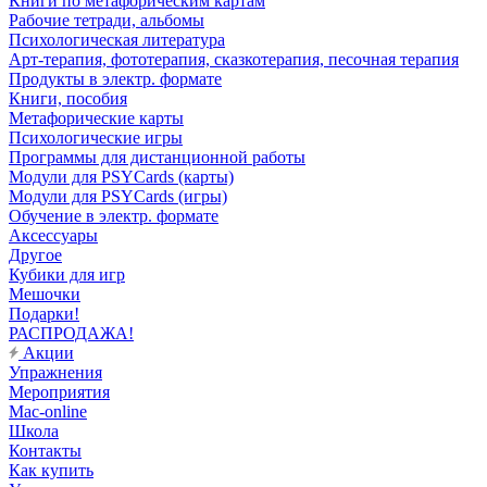
Книги по метафорическим картам
Рабочие тетради, альбомы
Психологическая литература
Арт-терапия, фототерапия, сказкотерапия, песочная терапия
Продукты в электр. формате
Книги, пособия
Метафорические карты
Психологические игры
Программы для дистанционной работы
Модули для PSYCards (карты)
Модули для PSYCards (игры)
Обучение в электр. формате
Аксессуары
Другое
Кубики для игр
Мешочки
Подарки!
РАСПРОДАЖА!
Акции
Упражнения
Мероприятия
Mac-online
Школа
Контакты
Как купить