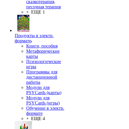
сказкотерапия,
песочная терапия
+ ЕЩЕ 1
Продукты в электр.
формате
Книги, пособия
Метафорические
карты
Психологические
игры
Программы для
дистанционной
работы
Модули для
PSYCards (карты)
Модули для
PSYCards (игры)
Обучение в электр.
формате
+ ЕЩЕ 4