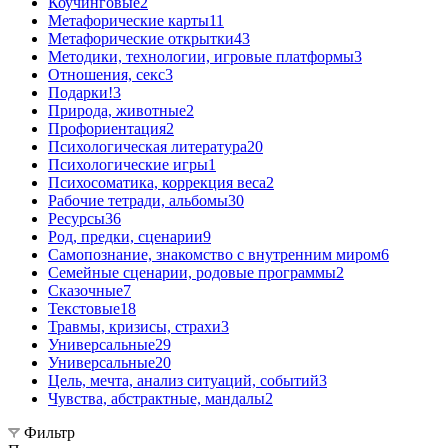
Коучинговые
2
Метафорические карты
11
Метафорические открытки
43
Методики, технологии, игровые платформы
3
Отношения, секс
3
Подарки!
3
Природа, животные
2
Профориентация
2
Психологическая литература
20
Психологические игры
1
Психосоматика, коррекция веса
2
Рабочие тетради, альбомы
30
Ресурсы
36
Род, предки, сценарии
9
Самопознание, знакомство с внутренним миром
6
Семейные сценарии, родовые программы
2
Сказочные
7
Текстовые
18
Травмы, кризисы, страхи
3
Универсальные
29
Универсальные
20
Цель, мечта, анализ ситуаций, событий
3
Чувства, абстрактные, мандалы
2
Фильтр