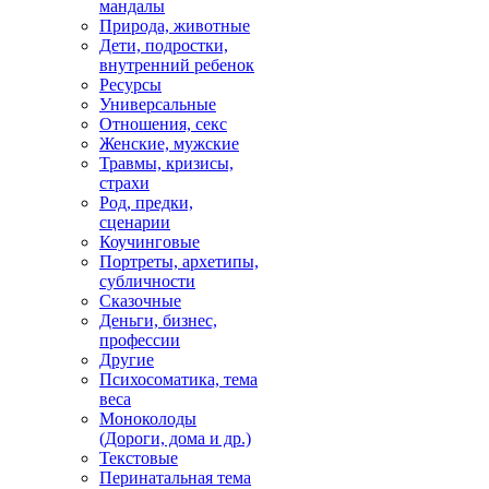
мандалы
Природа, животные
Дети, подростки,
внутренний ребенок
Ресурсы
Универсальные
Отношения, секс
Женские, мужские
Травмы, кризисы,
страхи
Род, предки,
сценарии
Коучинговые
Портреты, архетипы,
субличности
Сказочные
Деньги, бизнес,
профессии
Другие
Психосоматика, тема
веса
Моноколоды
(Дороги, дома и др.)
Текстовые
Перинатальная тема