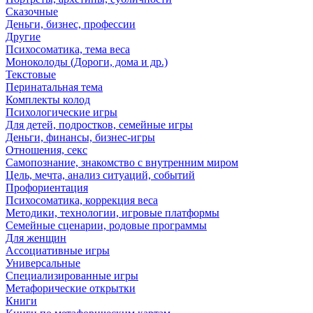
Сказочные
Деньги, бизнес, профессии
Другие
Психосоматика, тема веса
Моноколоды (Дороги, дома и др.)
Текстовые
Перинатальная тема
Комплекты колод
Психологические игры
Для детей, подростков, семейные игры
Деньги, финансы, бизнес-игры
Отношения, секс
Самопознание, знакомство с внутренним миром
Цель, мечта, анализ ситуаций, событий
Профориентация
Психосоматика, коррекция веса
Методики, технологии, игровые платформы
Семейные сценарии, родовые программы
Для женщин
Ассоциативные игры
Универсальные
Специализированные игры
Метафорические открытки
Книги