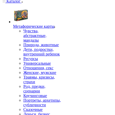
Каталог
Mетафорические карты
Чувства,
абстрактные,
мандалы
Природа, животные
Дети, подростки,
внутренний ребенок
Ресурсы
Универсальные
Отношения, секс
Женские, мужские
Травмы, кризисы,
страхи
Род, предки,
сценарии
Коучинговые
Портреты, архетипы,
субличности
Сказочные
Деньги, бизнес,