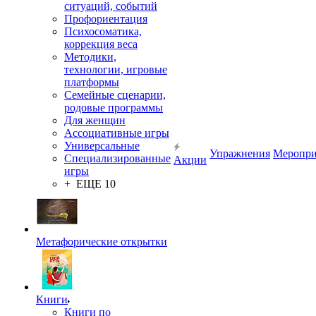
ситуаций, событий
Профориентация
Психосоматика,
коррекция веса
Методики,
технологии, игровые
платформы
Семейные сценарии,
родовые программы
Для женщин
Ассоциативные игры
Универсальные
Упражнения
Меропри
Специализированные
Акции
игры
+ ЕЩЕ 10
Метафорические открытки
Книги
Книги по