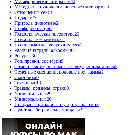
Метафорические открытки
43
Методики, технологии, игровые платформы
3
Отношения, секс
3
Подарки!
3
Природа, животные
2
Профориентация
2
Психологическая литература
20
Психологические игры
1
Психосоматика, коррекция веса
2
Рабочие тетради, альбомы
30
Ресурсы
36
Род, предки, сценарии
9
Самопознание, знакомство с внутренним миром
6
Семейные сценарии, родовые программы
2
Сказочные
7
Текстовые
18
Травмы, кризисы, страхи
3
Универсальные
29
Универсальные
20
Цель, мечта, анализ ситуаций, событий
3
Чувства, абстрактные, мандалы
2