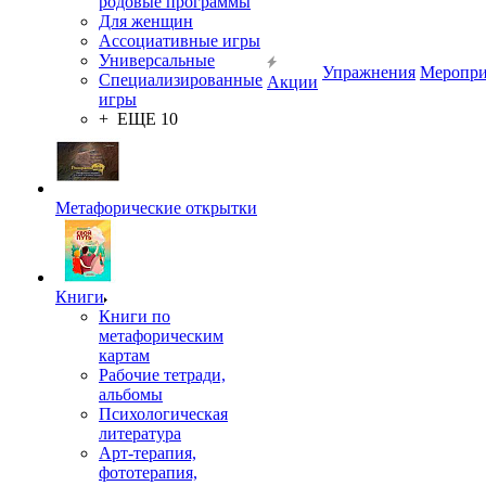
родовые программы
Для женщин
Ассоциативные игры
Универсальные
Упражнения
Меропри
Специализированные
Акции
игры
+ ЕЩЕ 10
Метафорические открытки
Книги
Книги по
метафорическим
картам
Рабочие тетради,
альбомы
Психологическая
литература
Арт-терапия,
фототерапия,