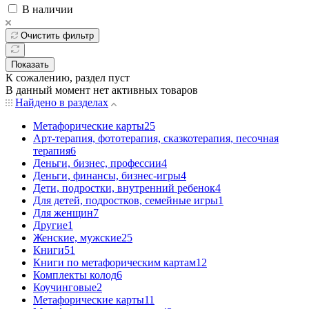
В наличии
Очистить фильтр
Показать
К сожалению, раздел пуст
В данный момент нет активных товаров
Найдено в разделах
Mетафорические карты
25
Арт-терапия, фототерапия, сказкотерапия, песочная
терапия
6
Деньги, бизнес, профессии
4
Деньги, финансы, бизнес-игры
4
Дети, подростки, внутренний ребенок
4
Для детей, подростков, семейные игры
1
Для женщин
7
Другие
1
Женские, мужские
25
Книги
51
Книги по метафорическим картам
12
Комплекты колод
6
Коучинговые
2
Метафорические карты
11