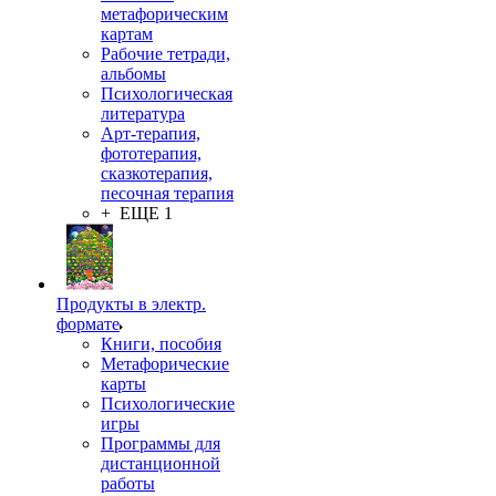
метафорическим
картам
Рабочие тетради,
альбомы
Психологическая
литература
Арт-терапия,
фототерапия,
сказкотерапия,
песочная терапия
+ ЕЩЕ 1
Продукты в электр.
формате
Книги, пособия
Метафорические
карты
Психологические
игры
Программы для
дистанционной
работы