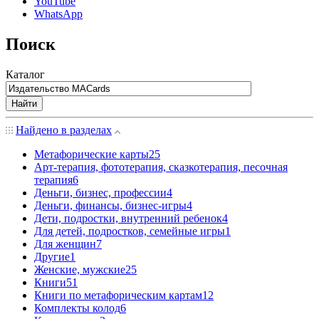
YouTube
WhatsApp
Поиск
Каталог
Найти
Найдено в разделах
Mетафорические карты
25
Арт-терапия, фототерапия, сказкотерапия, песочная
терапия
6
Деньги, бизнес, профессии
4
Деньги, финансы, бизнес-игры
4
Дети, подростки, внутренний ребенок
4
Для детей, подростков, семейные игры
1
Для женщин
7
Другие
1
Женские, мужские
25
Книги
51
Книги по метафорическим картам
12
Комплекты колод
6