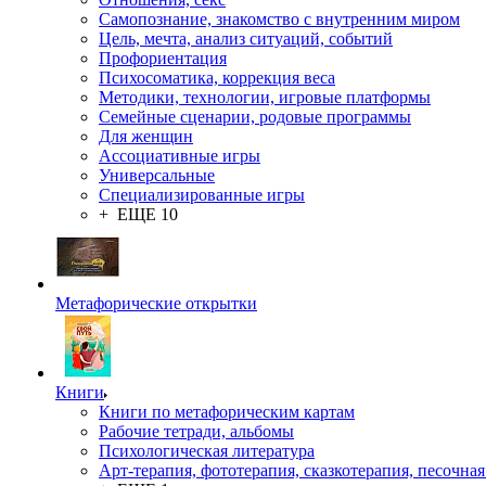
Самопознание, знакомство с внутренним миром
Цель, мечта, анализ ситуаций, событий
Профориентация
Психосоматика, коррекция веса
Методики, технологии, игровые платформы
Семейные сценарии, родовые программы
Для женщин
Ассоциативные игры
Универсальные
Специализированные игры
+ ЕЩЕ 10
Метафорические открытки
Книги
Книги по метафорическим картам
Рабочие тетради, альбомы
Психологическая литература
Арт-терапия, фототерапия, сказкотерапия, песочная