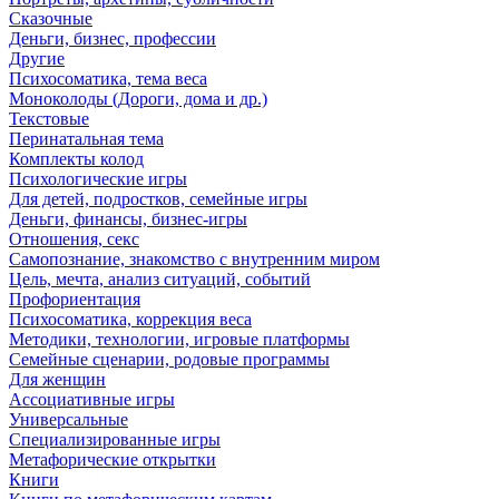
Сказочные
Деньги, бизнес, профессии
Другие
Психосоматика, тема веса
Моноколоды (Дороги, дома и др.)
Текстовые
Перинатальная тема
Комплекты колод
Психологические игры
Для детей, подростков, семейные игры
Деньги, финансы, бизнес-игры
Отношения, секс
Самопознание, знакомство с внутренним миром
Цель, мечта, анализ ситуаций, событий
Профориентация
Психосоматика, коррекция веса
Методики, технологии, игровые платформы
Семейные сценарии, родовые программы
Для женщин
Ассоциативные игры
Универсальные
Специализированные игры
Метафорические открытки
Книги