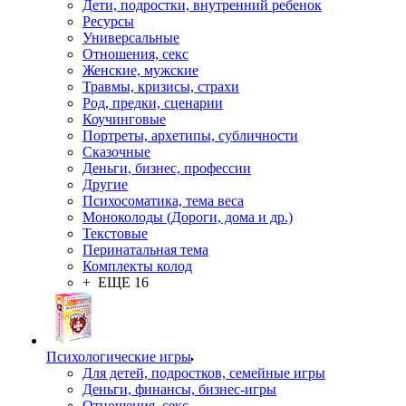
Дети, подростки, внутренний ребенок
Ресурсы
Универсальные
Отношения, секс
Женские, мужские
Травмы, кризисы, страхи
Род, предки, сценарии
Коучинговые
Портреты, архетипы, субличности
Сказочные
Деньги, бизнес, профессии
Другие
Психосоматика, тема веса
Моноколоды (Дороги, дома и др.)
Текстовые
Перинатальная тема
Комплекты колод
+ ЕЩЕ 16
Психологические игры
Для детей, подростков, семейные игры
Деньги, финансы, бизнес-игры
Отношения, секс