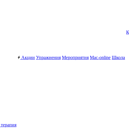
К
Акции
Упражнения
Мероприятия
Mac-online
Школа
 терапия