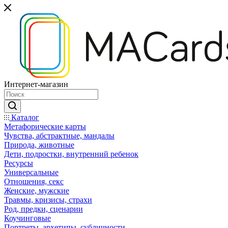
Интернет-магазин
Каталог
Mетафорические карты
Чувства, абстрактные, мандалы
Природа, животные
Дети, подростки, внутренний ребенок
Ресурсы
Универсальные
Отношения, секс
Женские, мужские
Травмы, кризисы, страхи
Род, предки, сценарии
Коучинговые
Портреты, архетипы, субличности