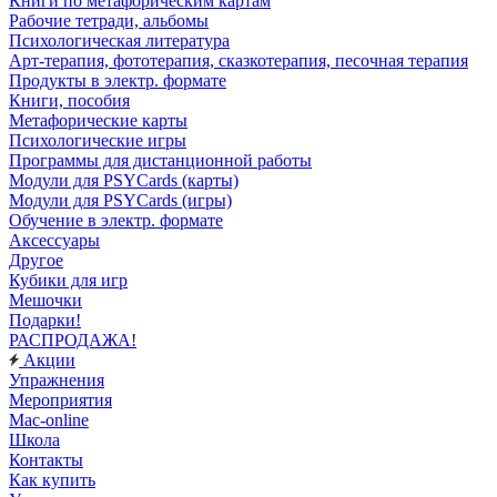
Книги по метафорическим картам
Рабочие тетради, альбомы
Психологическая литература
Арт-терапия, фототерапия, сказкотерапия, песочная терапия
Продукты в электр. формате
Книги, пособия
Метафорические карты
Психологические игры
Программы для дистанционной работы
Модули для PSYCards (карты)
Модули для PSYCards (игры)
Обучение в электр. формате
Аксессуары
Другое
Кубики для игр
Мешочки
Подарки!
РАСПРОДАЖА!
Акции
Упражнения
Мероприятия
Mac-online
Школа
Контакты
Как купить