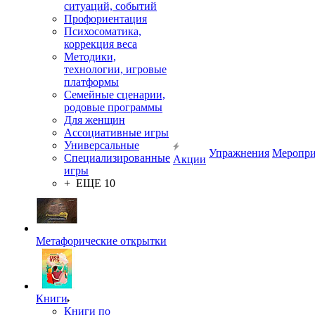
ситуаций, событий
Профориентация
Психосоматика,
коррекция веса
Методики,
технологии, игровые
платформы
Семейные сценарии,
родовые программы
Для женщин
Ассоциативные игры
Универсальные
Упражнения
Меропри
Специализированные
Акции
игры
+ ЕЩЕ 10
Метафорические открытки
Книги
Книги по