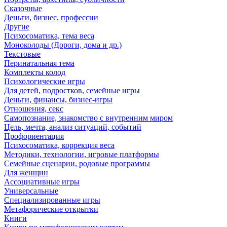
Сказочные
Деньги, бизнес, профессии
Другие
Психосоматика, тема веса
Моноколоды (Дороги, дома и др.)
Текстовые
Перинатальная тема
Комплекты колод
Психологические игры
Для детей, подростков, семейные игры
Деньги, финансы, бизнес-игры
Отношения, секс
Самопознание, знакомство с внутренним миром
Цель, мечта, анализ ситуаций, событий
Профориентация
Психосоматика, коррекция веса
Методики, технологии, игровые платформы
Семейные сценарии, родовые программы
Для женщин
Ассоциативные игры
Универсальные
Специализированные игры
Метафорические открытки
Книги