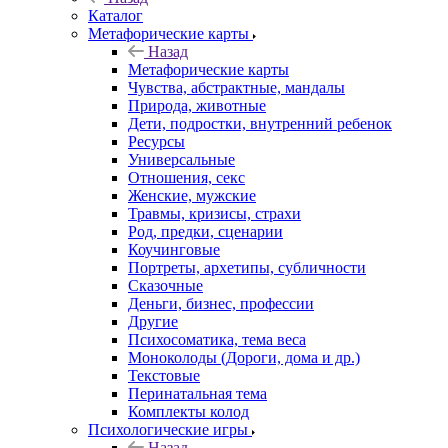
Каталог
Mетафорические карты
Назад
Mетафорические карты
Чувства, абстрактные, мандалы
Природа, животные
Дети, подростки, внутренний ребенок
Ресурсы
Универсальные
Отношения, секс
Женские, мужские
Травмы, кризисы, страхи
Род, предки, сценарии
Коучинговые
Портреты, архетипы, субличности
Сказочные
Деньги, бизнес, профессии
Другие
Психосоматика, тема веса
Моноколоды (Дороги, дома и др.)
Текстовые
Перинатальная тема
Комплекты колод
Психологические игры
Назад