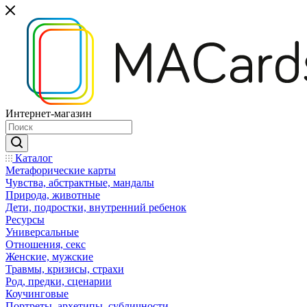
Интернет-магазин
Каталог
Mетафорические карты
Чувства, абстрактные, мандалы
Природа, животные
Дети, подростки, внутренний ребенок
Ресурсы
Универсальные
Отношения, секс
Женские, мужские
Травмы, кризисы, страхи
Род, предки, сценарии
Коучинговые
Портреты, архетипы, субличности