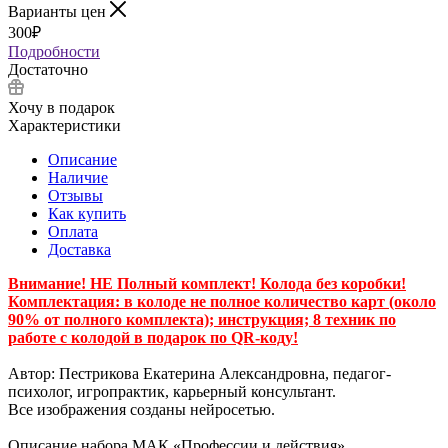
Варианты цен
300
₽
Подробности
Достаточно
Хочу в подарок
Характеристики
Описание
Наличие
Отзывы
Как купить
Оплата
Доставка
Внимание! НЕ Полный комплект! Колода без коробки!
Комплектация: в колоде не полное количество карт (около
90% от полного комплекта); инструкция; 8 техник по
работе с колодой в подарок по QR-коду!
Автор: Пестрикова Екатерина Александровна, педагог-
психолог, игропрактик, карьерный консультант.
Все изображения созданы нейросетью.
Описание набора МАК «Профессии и действия»