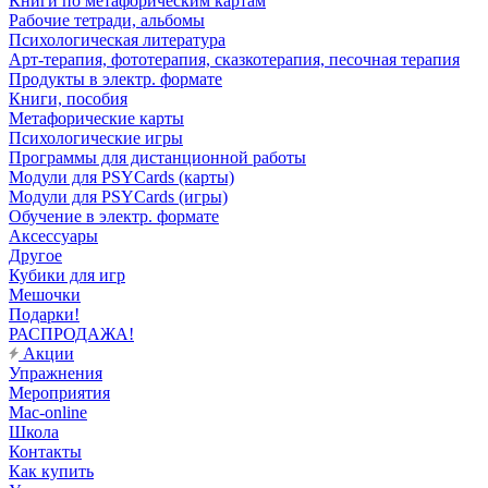
Книги по метафорическим картам
Рабочие тетради, альбомы
Психологическая литература
Арт-терапия, фототерапия, сказкотерапия, песочная терапия
Продукты в электр. формате
Книги, пособия
Метафорические карты
Психологические игры
Программы для дистанционной работы
Модули для PSYCards (карты)
Модули для PSYCards (игры)
Обучение в электр. формате
Аксессуары
Другое
Кубики для игр
Мешочки
Подарки!
РАСПРОДАЖА!
Акции
Упражнения
Мероприятия
Mac-online
Школа
Контакты
Как купить