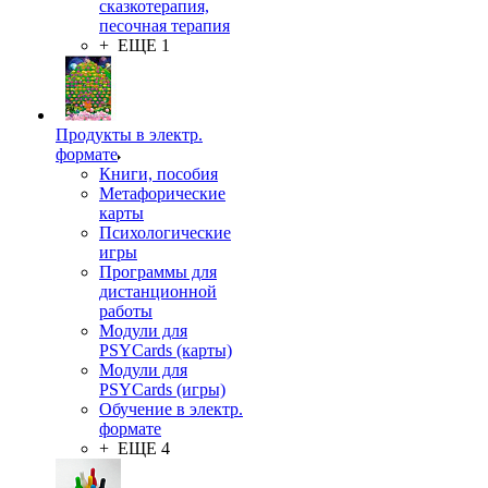
сказкотерапия,
песочная терапия
+ ЕЩЕ 1
Продукты в электр.
формате
Книги, пособия
Метафорические
карты
Психологические
игры
Программы для
дистанционной
работы
Модули для
PSYCards (карты)
Модули для
PSYCards (игры)
Обучение в электр.
формате
+ ЕЩЕ 4