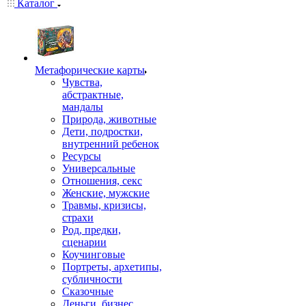
Каталог
Mетафорические карты
Чувства,
абстрактные,
мандалы
Природа, животные
Дети, подростки,
внутренний ребенок
Ресурсы
Универсальные
Отношения, секс
Женские, мужские
Травмы, кризисы,
страхи
Род, предки,
сценарии
Коучинговые
Портреты, архетипы,
субличности
Сказочные
Деньги, бизнес,