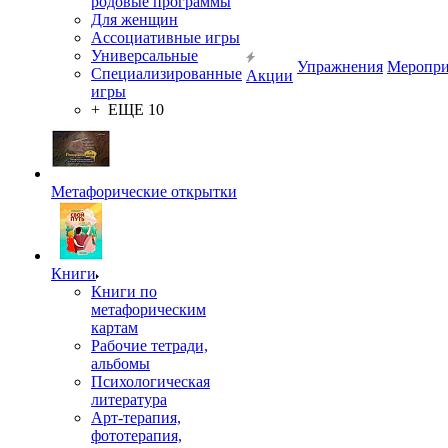
родовые программы
Для женщин
Ассоциативные игры
Универсальные
Упражнения
Меропри
Специализированные
Акции
игры
+ ЕЩЕ 10
Метафорические открытки
Книги
Книги по
метафорическим
картам
Рабочие тетради,
альбомы
Психологическая
литература
Арт-терапия,
фототерапия,