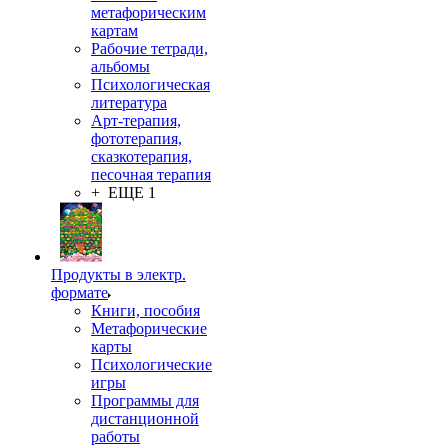
метафорическим
картам
Рабочие тетради,
альбомы
Психологическая
литература
Арт-терапия,
фототерапия,
сказкотерапия,
песочная терапия
+ ЕЩЕ 1
Продукты в электр.
формате
Книги, пособия
Метафорические
карты
Психологические
игры
Программы для
дистанционной
работы