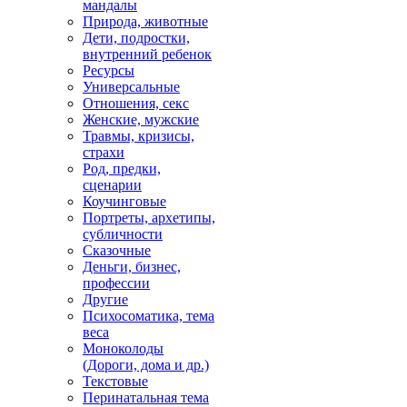
мандалы
Природа, животные
Дети, подростки,
внутренний ребенок
Ресурсы
Универсальные
Отношения, секс
Женские, мужские
Травмы, кризисы,
страхи
Род, предки,
сценарии
Коучинговые
Портреты, архетипы,
субличности
Сказочные
Деньги, бизнес,
профессии
Другие
Психосоматика, тема
веса
Моноколоды
(Дороги, дома и др.)
Текстовые
Перинатальная тема