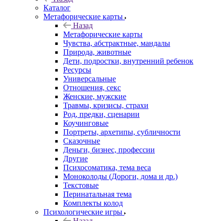
Каталог
Mетафорические карты
Назад
Mетафорические карты
Чувства, абстрактные, мандалы
Природа, животные
Дети, подростки, внутренний ребенок
Ресурсы
Универсальные
Отношения, секс
Женские, мужские
Травмы, кризисы, страхи
Род, предки, сценарии
Коучинговые
Портреты, архетипы, субличности
Сказочные
Деньги, бизнес, профессии
Другие
Психосоматика, тема веса
Моноколоды (Дороги, дома и др.)
Текстовые
Перинатальная тема
Комплекты колод
Психологические игры
Назад