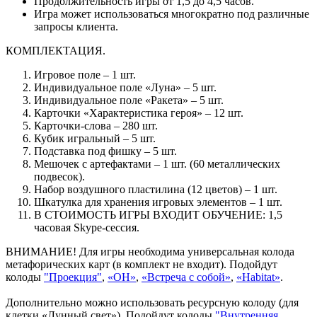
Продолжительность игры от 1,5 до 4,5 часов.
Игра может использоваться многократно под различные
запросы клиента.
КОМПЛЕКТАЦИЯ.
Игровое поле – 1 шт.
Индивидуальное поле «Луна» – 5 шт.
Индивидуальное поле «Ракета» – 5 шт.
Карточки «Характеристика героя» – 12 шт.
Карточки-слова – 280 шт.
Кубик игральный – 5 шт.
Подставка под фишку – 5 шт.
Мешочек с артефактами – 1 шт. (60 металлических
подвесок).
Набор воздушного пластилина (12 цветов) – 1 шт.
Шкатулка для хранения игровых элементов – 1 шт.
В СТОИМОСТЬ ИГРЫ ВХОДИТ ОБУЧЕНИЕ: 1,5
часовая Skype-сессия.
ВНИМАНИЕ! Для игры необходима универсальная колода
метафорических карт (в комплект не входит). Подойдут
колоды
"Проекция"
,
«ОН»
,
«Встреча с собой»
,
«Habitat»
.
Дополнительно можно использовать ресурсную колоду (для
клетки «Лунный свет»). Подойдут колоды
"Внутренняя