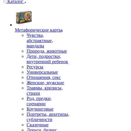
Каталог
Mетафорические карты
Чувства,
абстрактные,
мандалы
Природа, животные
Дети, подростки,
внутренний ребенок
Ресурсы
Универсальные
Отношения, секс
Женские, мужские
Травмы, кризисы,
страхи
Род, предки,
сценарии
Коучинговые
Портреты, архетипы,
субличности
Сказочные
Деньги, бизнес,