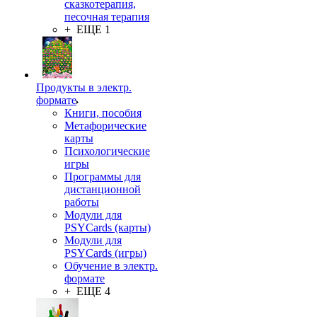
сказкотерапия,
песочная терапия
+ ЕЩЕ 1
Продукты в электр.
формате
Книги, пособия
Метафорические
карты
Психологические
игры
Программы для
дистанционной
работы
Модули для
PSYCards (карты)
Модули для
PSYCards (игры)
Обучение в электр.
формате
+ ЕЩЕ 4