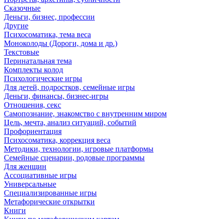
Сказочные
Деньги, бизнес, профессии
Другие
Психосоматика, тема веса
Моноколоды (Дороги, дома и др.)
Текстовые
Перинатальная тема
Комплекты колод
Психологические игры
Для детей, подростков, семейные игры
Деньги, финансы, бизнес-игры
Отношения, секс
Самопознание, знакомство с внутренним миром
Цель, мечта, анализ ситуаций, событий
Профориентация
Психосоматика, коррекция веса
Методики, технологии, игровые платформы
Семейные сценарии, родовые программы
Для женщин
Ассоциативные игры
Универсальные
Специализированные игры
Метафорические открытки
Книги