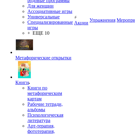
родовые программы
Для женщин
Ассоциативные игры
Универсальные
Упражнения
Меропри
Специализированные
Акции
игры
+ ЕЩЕ 10
Метафорические открытки
Книги
Книги по
метафорическим
картам
Рабочие тетради,
альбомы
Психологическая
литература
Арт-терапия,
фототерапия,