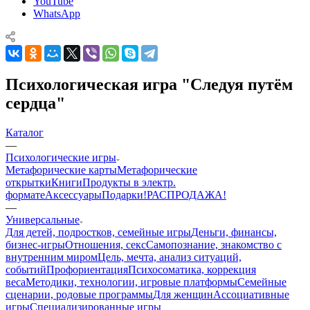
YouTube
WhatsApp
Психологическая игра "Следуя путём
сердца"
Каталог
—
Психологические игры
Mетафорические карты
Метафорические
открытки
Книги
Продукты в электр.
формате
Аксессуары
Подарки!
РАСПРОДАЖА!
—
Универсальные
Для детей, подростков, семейные игры
Деньги, финансы,
бизнес-игры
Отношения, секс
Самопознание, знакомство с
внутренним миром
Цель, мечта, анализ ситуаций,
событий
Профориентация
Психосоматика, коррекция
веса
Методики, технологии, игровые платформы
Семейные
сценарии, родовые программы
Для женщин
Ассоциативные
игры
Специализированные игры