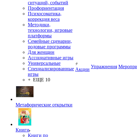
ситуаций, событий
Профориентация
Психосоматика,
коррекция веса
Методики,
технологии, игровые
платформы
Семейные сценарии,
родовые программы
Для женщин
Ассоциативные игры
Универсальные
Упражнения
Меропри
Специализированные
Акции
игры
+ ЕЩЕ 10
Метафорические открытки
Книги
Книги по