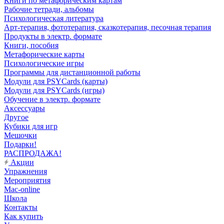
Книги по метафорическим картам
Рабочие тетради, альбомы
Психологическая литература
Арт-терапия, фототерапия, сказкотерапия, песочная терапия
Продукты в электр. формате
Книги, пособия
Метафорические карты
Психологические игры
Программы для дистанционной работы
Модули для PSYCards (карты)
Модули для PSYCards (игры)
Обучение в электр. формате
Аксессуары
Другое
Кубики для игр
Мешочки
Подарки!
РАСПРОДАЖА!
Акции
Упражнения
Мероприятия
Mac-online
Школа
Контакты
Как купить