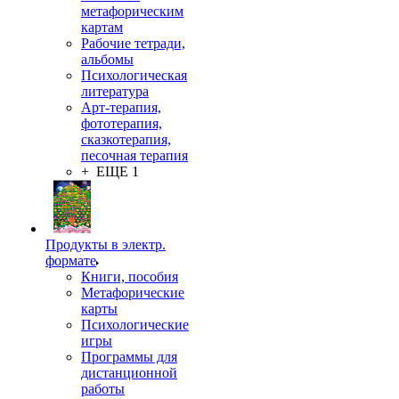
метафорическим
картам
Рабочие тетради,
альбомы
Психологическая
литература
Арт-терапия,
фототерапия,
сказкотерапия,
песочная терапия
+ ЕЩЕ 1
Продукты в электр.
формате
Книги, пособия
Метафорические
карты
Психологические
игры
Программы для
дистанционной
работы