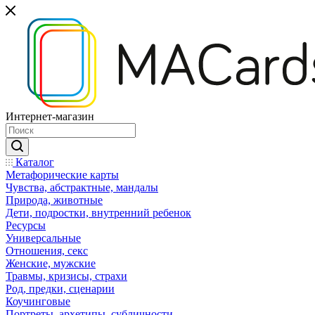
Интернет-магазин
Каталог
Mетафорические карты
Чувства, абстрактные, мандалы
Природа, животные
Дети, подростки, внутренний ребенок
Ресурсы
Универсальные
Отношения, секс
Женские, мужские
Травмы, кризисы, страхи
Род, предки, сценарии
Коучинговые
Портреты, архетипы, субличности