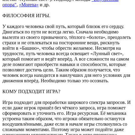
опора"
,
«Morena»
и др.
ФИЛОСОФИЯ ИГРЫ.
У каждого человека свой путь, который близок его сердцу.
Двигаться по пути не всегда легко. Сначала необходимо
вылезти из своего привычного, тёплого «болота», преодолеть
страхи и не отвлекаться на посторонние вещи, рискнуть
войти в «Башню», чтобы обрести желаемое. Несмотря на
трудности, путь человека всегда освещает «Лунный свет»,
который помогает и ведёт вперёд. А все сложности на самом
деле помогают приобрести навыки и способности, которые
позволяют достичь цели. Таким образом получается, что
человек всегда находится в наилучших для него условиях для
движения вперёд. Необходимо только это осознать.
КОМУ ПОДХОДИТ ИГРА?
Игра подходит для проработки широкого спектра запросов. И
если даже игрок пришёл без чёткого запроса, игра поможет
сформировать и уточнить его. Игра ресурсная. Её механика
устроена таким образом, что игроки обязательно останутся
воодушевлёнными, даже если в начале игры столкнулись со
сложными моментами. Поэтому игра может подойти даже
начинающим игропрактикам. Также в игре прописаны