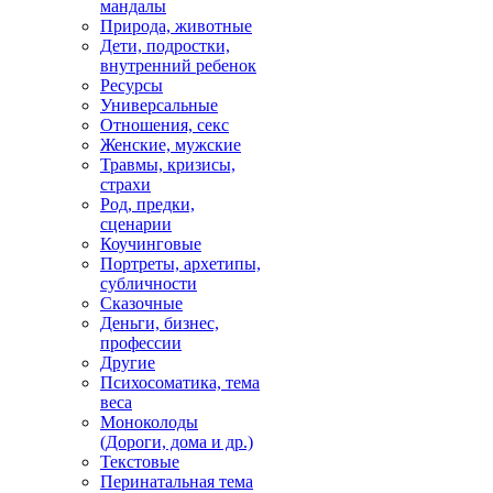
мандалы
Природа, животные
Дети, подростки,
внутренний ребенок
Ресурсы
Универсальные
Отношения, секс
Женские, мужские
Травмы, кризисы,
страхи
Род, предки,
сценарии
Коучинговые
Портреты, архетипы,
субличности
Сказочные
Деньги, бизнес,
профессии
Другие
Психосоматика, тема
веса
Моноколоды
(Дороги, дома и др.)
Текстовые
Перинатальная тема