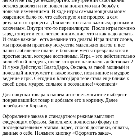
легко и не так уж некомфортно. Внутренний саботажник
остался доволен и не пошел на попятную или борьбу с
новыми изменениями. В ходе игры самым мощным моим
озарением было то, что саботирую я не процесс, а сам
результат от процесса. Для меня это стало важным, ценным и
ключевым. Внутри что-то перещелкнуло. После игры помимо
заряда энергии есть четкое понимание, что и как надо делать.
И самое важное –есть желание это делать! Игра пилит слона,
мы проходим практику искусства маленьких шагов и все
наши глобальные планы и большие мечты превращаются в
простые цели, которые достижимы. Игра – это действительно
волшебный пендель, после которого начинаешь действовать!
И я уже Действую! БлагоДарю, Оксана, за такой мощный и
полезный инструмент и такое мягкое, позитивное и мудрое
ведение игры. Сегодня я БлагоДаря тебе стала еще ближе к
своей цели, мудрее, сильнее и осознаннее!</comment>
Для покупки товара в нашем интернет-магазине выберите
понравившийся товар и добавьте его в корзину. Далее
перейдите в Корзину.
Оформление заказа в стандартном режиме выглядит
следующим образом. Заполняете полностью форму по
последовательным этапам: адрес, способ доставки, оплаты,
данные о себе. Нажмите кнопку «Оформить заказ».