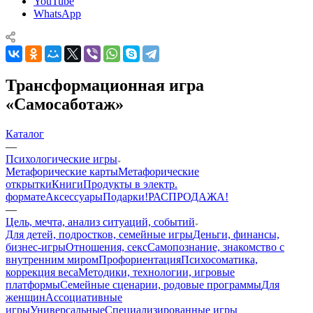
YouTube
WhatsApp
Трансформационная игра
«Самосаботаж»
Каталог
—
Психологические игры
Mетафорические карты
Метафорические
открытки
Книги
Продукты в электр.
формате
Аксессуары
Подарки!
РАСПРОДАЖА!
—
Цель, мечта, анализ ситуаций, событий
Для детей, подростков, семейные игры
Деньги, финансы,
бизнес-игры
Отношения, секс
Самопознание, знакомство с
внутренним миром
Профориентация
Психосоматика,
коррекция веса
Методики, технологии, игровые
платформы
Семейные сценарии, родовые программы
Для
женщин
Ассоциативные
игры
Универсальные
Специализированные игры