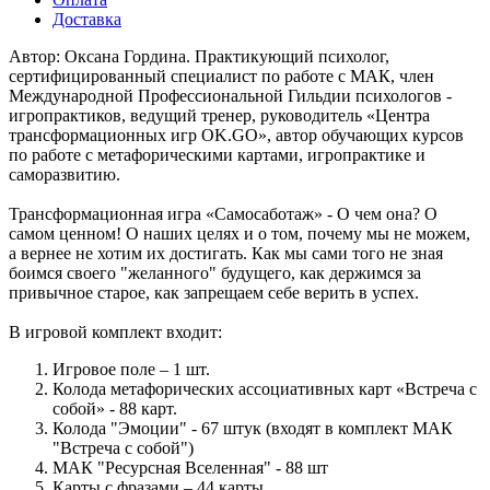
Доставка
Автор: Оксана Гордина. Практикующий психолог,
сертифицированный специалист по работе с МАК, член
Международной Профессиональной Гильдии психологов -
игропрактиков, ведущий тренер, руководитель «Центра
трансформационных игр OK.GO», автор обучающих курсов
по работе с метафорическими картами, игропрактике и
саморазвитию.
Трансформационная игра «Самосаботаж» - О чем она? О
самом ценном! О наших целях и о том, почему мы не можем,
а вернее не хотим их достигать. Как мы сами того не зная
боимся своего "желанного" будущего, как держимся за
привычное старое, как запрещаем себе верить в успех.
В игровой комплект входит:
Игровое поле – 1 шт.
Колода метафорических ассоциативных карт «Встреча с
собой» - 88 карт.
Колода "Эмоции" - 67 штук (входят в комплект МАК
"Встреча с собой")
МАК "Ресурсная Вселенная" - 88 шт
Карты с фразами – 44 карты.