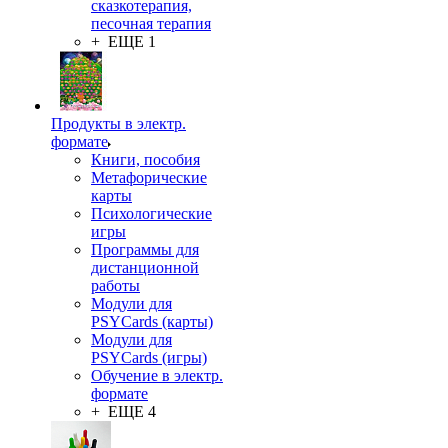
сказкотерапия,
песочная терапия
+ ЕЩЕ 1
Продукты в электр.
формате
Книги, пособия
Метафорические
карты
Психологические
игры
Программы для
дистанционной
работы
Модули для
PSYCards (карты)
Модули для
PSYCards (игры)
Обучение в электр.
формате
+ ЕЩЕ 4