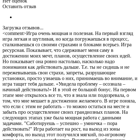
Нет оценок
Оставить отзыв
Загрузка отзывов...
<comment>Игра очень мощная и полезная. На первый взгляд
игра легкая и шутливая, но когда погружаешься в процесс,
сталкиваешься со своими страхами и блоками всерьез. Игра
ресурсная. Показывает, что сдерживает меня саму в
достижении моих мечт, планов, осуществление своих идей.
Но показывает она ровно настолько, насколько надо
понимания как действовать дальше. Т.е. ты не сидишь и не
пережевываешь свои страхи, запреты, разрушающие
установки, просто узнаешь о них, принимаешь во внимание, и
игра тащит тебя дальше. «Увидела проблему – осознала –
начинай действовать!» И в этой ее большой бонус. На первом
этапе мне открылось все то, что я знала или подозревала, о
том, что мне мешает в достижении желаемого. В игре поняла,
что если с этим не работать – то можно остаться на месте и
забыть про осуществление своих грандиозных планов. На
следующих этапах уже была мощная работа с данными
задачами. "Саботируешь – успешно – умничка – пора
действовать!" Игра работает на рост, на выход из зоны
комфорта, но выход этот получился мягкий, по-игровому