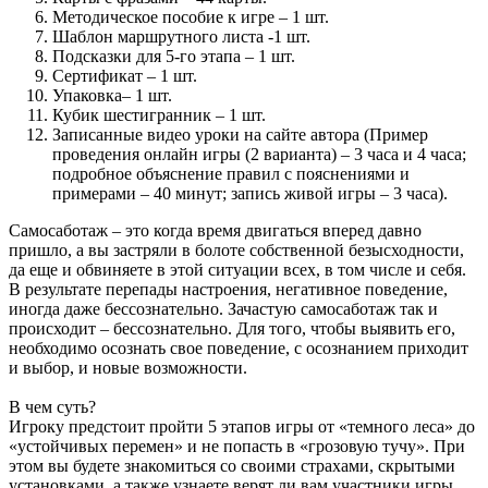
Методическое пособие к игре – 1 шт.
Шаблон маршрутного листа -1 шт.
Подсказки для 5-го этапа – 1 шт.
Сертификат – 1 шт.
Упаковка– 1 шт.
Кубик шестигранник – 1 шт.
Записанные видео уроки на сайте автора (Пример
проведения онлайн игры (2 варианта) – 3 часа и 4 часа;
подробное объяснение правил с пояснениями и
примерами – 40 минут; запись живой игры – 3 часа).
Самосаботаж – это когда время двигаться вперед давно
пришло, а вы застряли в болоте собственной безысходности,
да еще и обвиняете в этой ситуации всех, в том числе и себя.
В результате перепады настроения, негативное поведение,
иногда даже бессознательно. Зачастую самосаботаж так и
происходит – бессознательно. Для того, чтобы выявить его,
необходимо осознать свое поведение, с осознанием приходит
и выбор, и новые возможности.
В чем суть?
Игроку предстоит пройти 5 этапов игры от «темного леса» до
«устойчивых перемен» и не попасть в «грозовую тучу». При
этом вы будете знакомиться со своими страхами, скрытыми
установками, а также узнаете верят ли вам участники игры