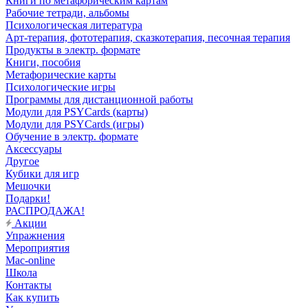
Книги по метафорическим картам
Рабочие тетради, альбомы
Психологическая литература
Арт-терапия, фототерапия, сказкотерапия, песочная терапия
Продукты в электр. формате
Книги, пособия
Метафорические карты
Психологические игры
Программы для дистанционной работы
Модули для PSYCards (карты)
Модули для PSYCards (игры)
Обучение в электр. формате
Аксессуары
Другое
Кубики для игр
Мешочки
Подарки!
РАСПРОДАЖА!
Акции
Упражнения
Мероприятия
Mac-online
Школа
Контакты
Как купить