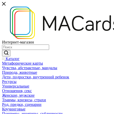
Интернет-магазин
Каталог
Mетафорические карты
Чувства, абстрактные, мандалы
Природа, животные
Дети, подростки, внутренний ребенок
Ресурсы
Универсальные
Отношения, секс
Женские, мужские
Травмы, кризисы, страхи
Род, предки, сценарии
Коучинговые
Портреты, архетипы, субличности