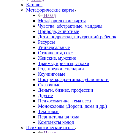
Каталог
Mетафорические карты
Назад
Mетафорические карты
Чувства, абстрактные, мандалы
Природа, животные
Дети, подростки, внутренний ребенок
Ресурсы
Универсальные
Отношения, секс
Женские, мужские
Травмы, кризисы, страхи
Род, предки, сценарии
Коучинговые
Портреты, архетипы, субличности
Сказочные
Деньги, бизнес, профессии
Другие
Психосоматика, тема веса
Моноколоды (Дороги, дома и др.)
Текстовые
Перинатальная тема
Комплекты колод
Психологические игры
Назад