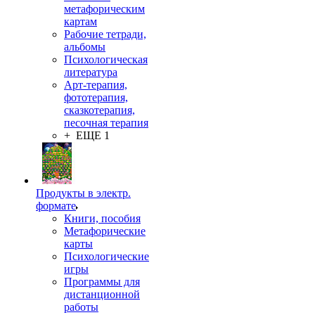
метафорическим
картам
Рабочие тетради,
альбомы
Психологическая
литература
Арт-терапия,
фототерапия,
сказкотерапия,
песочная терапия
+ ЕЩЕ 1
Продукты в электр.
формате
Книги, пособия
Метафорические
карты
Психологические
игры
Программы для
дистанционной
работы