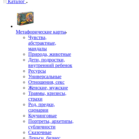
Каталог
Mетафорические карты
Чувства,
абстрактные,
мандалы
Природа, животные
Дети, подростки,
внутренний ребенок
Ресурсы
Универсальные
Отношения, секс
Женские, мужские
Травмы, кризисы,
страхи
Род, предки,
сценарии
Коучинговые
Портреты, архетипы,
субличности
Сказочные
Деньги, бизнес,