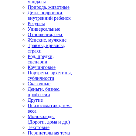
мандалы
Природа, животные
Дети, подростки,
внутренний ребенок
Ресурсы
Универсальные
Отношения, секс
Женские, мужские
Травмы, кризисы,
страхи
Род, предки,
сценарии
Коучинговые
Портреты, архетипы,
субличности
Сказочные
Деньги, бизнес,
профессии
Другие
Психосоматика, тема
веса
Моноколоды
(Дороги, дома и др.)
Текстовые
Перинатальная тема