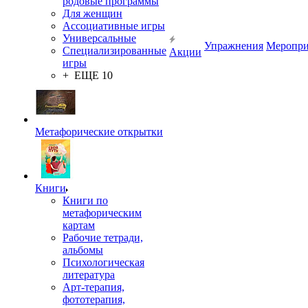
родовые программы
Для женщин
Ассоциативные игры
Универсальные
Упражнения
Меропри
Специализированные
Акции
игры
+ ЕЩЕ 10
Метафорические открытки
Книги
Книги по
метафорическим
картам
Рабочие тетради,
альбомы
Психологическая
литература
Арт-терапия,
фототерапия,