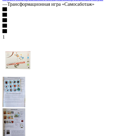
—
Трансформационная игра «Самосаботаж»
1