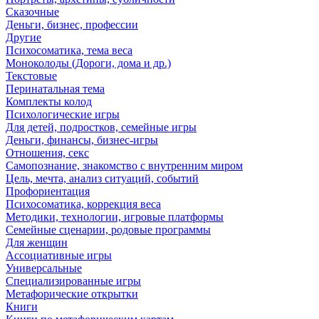
Сказочные
Деньги, бизнес, профессии
Другие
Психосоматика, тема веса
Моноколоды (Дороги, дома и др.)
Текстовые
Перинатальная тема
Комплекты колод
Психологические игры
Для детей, подростков, семейные игры
Деньги, финансы, бизнес-игры
Отношения, секс
Самопознание, знакомство с внутренним миром
Цель, мечта, анализ ситуаций, событий
Профориентация
Психосоматика, коррекция веса
Методики, технологии, игровые платформы
Семейные сценарии, родовые программы
Для женщин
Ассоциативные игры
Универсальные
Специализированные игры
Метафорические открытки
Книги