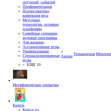
ситуаций, событий
Профориентация
Психосоматика,
коррекция веса
Методики,
технологии, игровые
платформы
Семейные сценарии,
родовые программы
Для женщин
Ассоциативные игры
Универсальные
Упражнения
Меропри
Специализированные
Акции
игры
+ ЕЩЕ 10
Метафорические открытки
Книги
Книги по