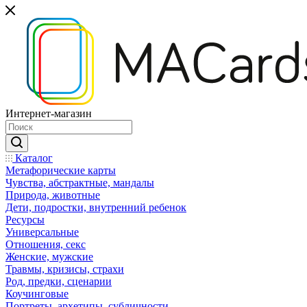
Интернет-магазин
Каталог
Mетафорические карты
Чувства, абстрактные, мандалы
Природа, животные
Дети, подростки, внутренний ребенок
Ресурсы
Универсальные
Отношения, секс
Женские, мужские
Травмы, кризисы, страхи
Род, предки, сценарии
Коучинговые
Портреты, архетипы, субличности