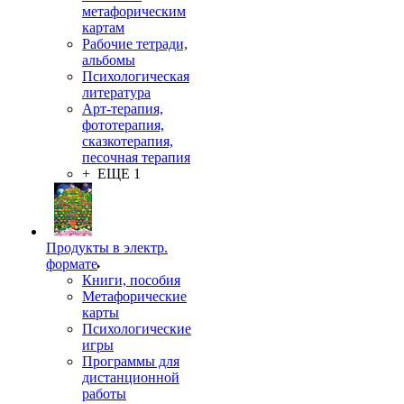
метафорическим
картам
Рабочие тетради,
альбомы
Психологическая
литература
Арт-терапия,
фототерапия,
сказкотерапия,
песочная терапия
+ ЕЩЕ 1
Продукты в электр.
формате
Книги, пособия
Метафорические
карты
Психологические
игры
Программы для
дистанционной
работы