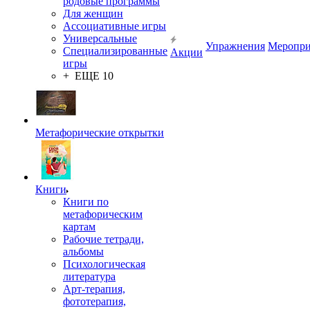
родовые программы
Для женщин
Ассоциативные игры
Универсальные
Упражнения
Меропри
Специализированные
Акции
игры
+ ЕЩЕ 10
Метафорические открытки
Книги
Книги по
метафорическим
картам
Рабочие тетради,
альбомы
Психологическая
литература
Арт-терапия,
фототерапия,