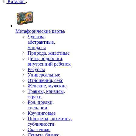
Каталог
Mетафорические карты
Чувства,
абстрактные,
мандалы
Природа, животные
Дети, подростки,
внутренний ребенок
Ресурсы
Универсальные
Отношения, секс
Женские, мужские
Травмы, кризисы,
страхи
Род, предки,
сценарии
Коучинговые
Портреты, архетипы,
субличности
Сказочные
Деньги, бизнес,