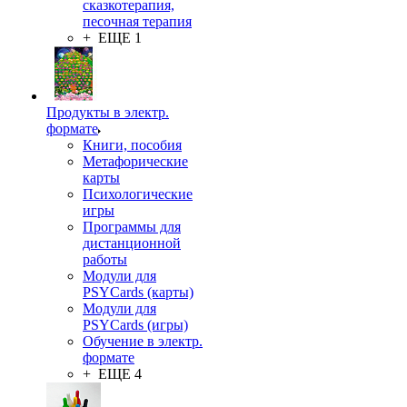
сказкотерапия,
песочная терапия
+ ЕЩЕ 1
Продукты в электр.
формате
Книги, пособия
Метафорические
карты
Психологические
игры
Программы для
дистанционной
работы
Модули для
PSYCards (карты)
Модули для
PSYCards (игры)
Обучение в электр.
формате
+ ЕЩЕ 4