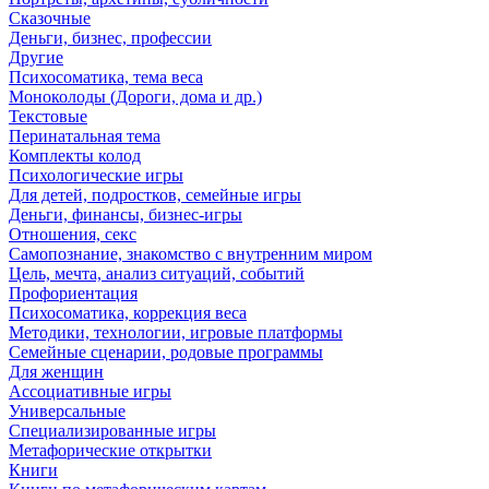
Сказочные
Деньги, бизнес, профессии
Другие
Психосоматика, тема веса
Моноколоды (Дороги, дома и др.)
Текстовые
Перинатальная тема
Комплекты колод
Психологические игры
Для детей, подростков, семейные игры
Деньги, финансы, бизнес-игры
Отношения, секс
Самопознание, знакомство с внутренним миром
Цель, мечта, анализ ситуаций, событий
Профориентация
Психосоматика, коррекция веса
Методики, технологии, игровые платформы
Семейные сценарии, родовые программы
Для женщин
Ассоциативные игры
Универсальные
Специализированные игры
Метафорические открытки
Книги