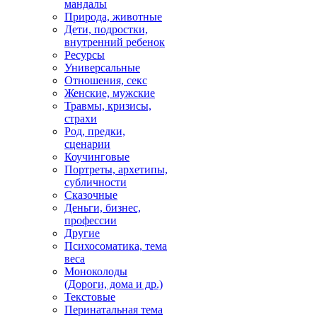
мандалы
Природа, животные
Дети, подростки,
внутренний ребенок
Ресурсы
Универсальные
Отношения, секс
Женские, мужские
Травмы, кризисы,
страхи
Род, предки,
сценарии
Коучинговые
Портреты, архетипы,
субличности
Сказочные
Деньги, бизнес,
профессии
Другие
Психосоматика, тема
веса
Моноколоды
(Дороги, дома и др.)
Текстовые
Перинатальная тема