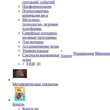
ситуаций, событий
Профориентация
Психосоматика,
коррекция веса
Методики,
технологии, игровые
платформы
Семейные сценарии,
родовые программы
Для женщин
Ассоциативные игры
Универсальные
Упражнения
Меропри
Специализированные
Акции
игры
+ ЕЩЕ 10
Метафорические открытки
Книги
Книги по