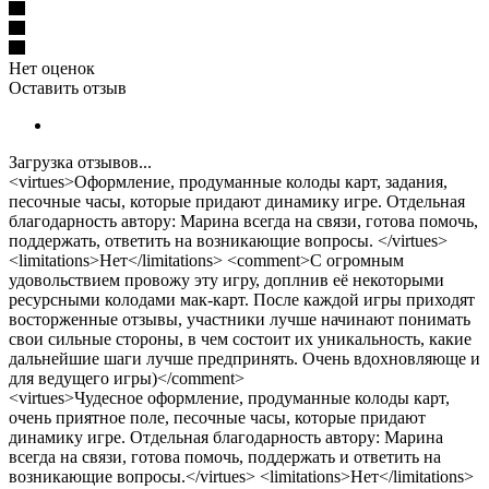
Нет оценок
Оставить отзыв
Загрузка отзывов...
<virtues>Оформление, продуманные колоды карт, задания,
песочные часы, которые придают динамику игре. Отдельная
благодарность автору: Марина всегда на связи, готова помочь,
поддержать, ответить на возникающие вопросы. </virtues>
<limitations>Нет</limitations> <comment>С огромным
удовольствием провожу эту игру, доплнив её некоторыми
ресурсными колодами мак-карт. После каждой игры приходят
восторженные отзывы, участники лучше начинают понимать
свои сильные стороны, в чем состоит их уникальность, какие
дальнейшие шаги лучше предпринять. Очень вдохновляюще и
для ведущего игры)</comment>
<virtues>Чудесное оформление, продуманные колоды карт,
очень приятное поле, песочные часы, которые придают
динамику игре. Отдельная благодарность автору: Марина
всегда на связи, готова помочь, поддержать и ответить на
возникающие вопросы.</virtues> <limitations>Нет</limitations>