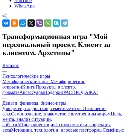
YouTube
WhatsApp
Трансформационная игра "Мой
персональный проект. Клиент за
клиентом. Архетипы"
Каталог
—
Психологические игры
Mетафорические карты
Метафорические
открытки
Книги
Продукты в электр.
формате
Аксессуары
Подарки!
РАСПРОДАЖА!
—
Деньги, финансы, бизнес-игры
Для детей, подростков, семейные игры
Отношения,
секс
Самопознание, знакомство с внутренним миром
Цель,
мечта, анализ ситуаций,
событий
Профориентация
Психосоматика, коррекция
веса
Методики, технологии, игровые платформы
Семейные