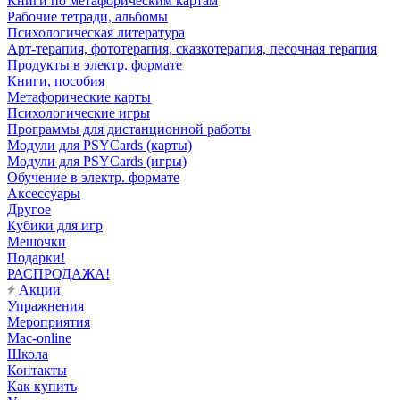
Книги по метафорическим картам
Рабочие тетради, альбомы
Психологическая литература
Арт-терапия, фототерапия, сказкотерапия, песочная терапия
Продукты в электр. формате
Книги, пособия
Метафорические карты
Психологические игры
Программы для дистанционной работы
Модули для PSYCards (карты)
Модули для PSYCards (игры)
Обучение в электр. формате
Аксессуары
Другое
Кубики для игр
Мешочки
Подарки!
РАСПРОДАЖА!
Акции
Упражнения
Мероприятия
Mac-online
Школа
Контакты
Как купить