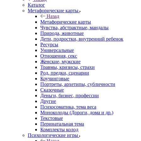
Каталог
Mетафорические карты
Назад
Mетафорические карты
Чувства, абстрактные, мандалы
Природа, животные
Дети, подростки, внутренний ребенок
Ресурсы
Универсальные
Отношения, секс
Женские, мужские
Травмы, кризисы, страхи
Род, предки, сценарии
Коучинговые
Портреты, архетипы, субличности
Сказочные
Деньги, бизнес, профессии
Другие
Психосоматика, тема веса
Моноколоды (Дороги, дома и др.)
Текстовые
Перинатальная тема
Комплекты колод
Психологические игры
Назад