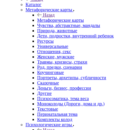
Каталог
Mетафорические карты
Назад
Mетафорические карты
Чувства, абстрактные, мандалы
Природа, животные
Дети, подростки, внутренний ребенок
Ресурсы
Универсальные
Отношения, секс
Женские, мужские
Травмы, кризисы, страхи
Род, предки, сценарии
Коучинговые
Портреты, архетипы, субличности
Сказочные
Деньги, бизнес, профессии
Другие
Психосоматика, тема веса
Моноколоды (Дороги, дома и др.)
Текстовые
Перинатальная тема
Комплекты колод
Психологические игры
Назад