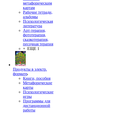
метафорическим
картам
Рабочие тетради,
альбомы
Психологическая
литература
Арт-терапия,
фототерапия,
сказкотерапия,
песочная терапия
+ ЕЩЕ 1
Продукты в электр.
формате
Книги, пособия
Метафорические
карты
Психологические
игры
Программы для
дистанционной
работы