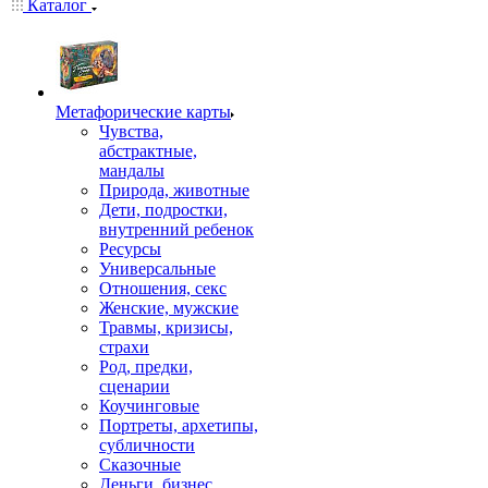
Каталог
Mетафорические карты
Чувства,
абстрактные,
мандалы
Природа, животные
Дети, подростки,
внутренний ребенок
Ресурсы
Универсальные
Отношения, секс
Женские, мужские
Травмы, кризисы,
страхи
Род, предки,
сценарии
Коучинговые
Портреты, архетипы,
субличности
Сказочные
Деньги, бизнес,