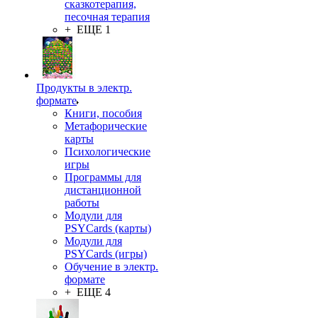
сказкотерапия,
песочная терапия
+ ЕЩЕ 1
Продукты в электр.
формате
Книги, пособия
Метафорические
карты
Психологические
игры
Программы для
дистанционной
работы
Модули для
PSYCards (карты)
Модули для
PSYCards (игры)
Обучение в электр.
формате
+ ЕЩЕ 4