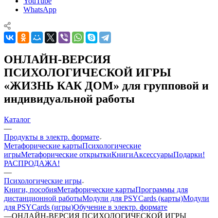
YouTube
WhatsApp
ОНЛАЙН-ВЕРСИЯ
ПСИХОЛОГИЧЕСКОЙ ИГРЫ
«ЖИЗНЬ КАК ДОМ» для групповой и
индивидуальной работы
Каталог
—
Продукты в электр. формате
Mетафорические карты
Психологические
игры
Метафорические открытки
Книги
Аксессуары
Подарки!
РАСПРОДАЖА!
—
Психологические игры
Книги, пособия
Метафорические карты
Программы для
дистанционной работы
Модули для PSYCards (карты)
Модули
для PSYCards (игры)
Обучение в электр. формате
—
ОНЛАЙН-ВЕРСИЯ ПСИХОЛОГИЧЕСКОЙ ИГРЫ