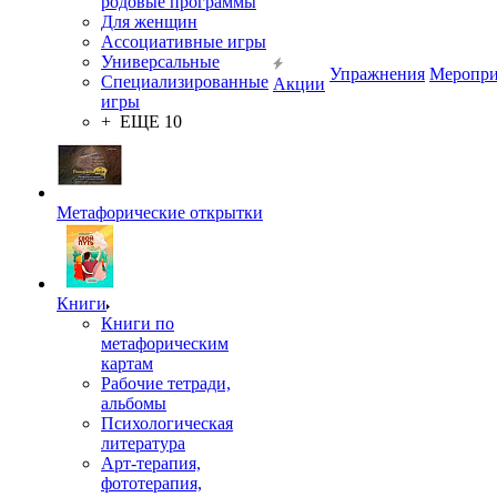
родовые программы
Для женщин
Ассоциативные игры
Универсальные
Упражнения
Меропри
Специализированные
Акции
игры
+ ЕЩЕ 10
Метафорические открытки
Книги
Книги по
метафорическим
картам
Рабочие тетради,
альбомы
Психологическая
литература
Арт-терапия,
фототерапия,