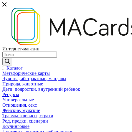
Интернет-магазин
Каталог
Mетафорические карты
Чувства, абстрактные, мандалы
Природа, животные
Дети, подростки, внутренний ребенок
Ресурсы
Универсальные
Отношения, секс
Женские, мужские
Травмы, кризисы, страхи
Род, предки, сценарии
Коучинговые
Портреты, архетипы, субличности