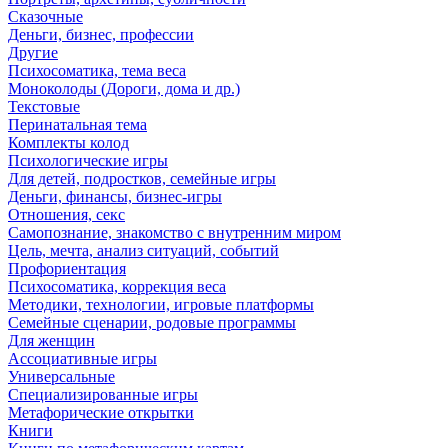
Сказочные
Деньги, бизнес, профессии
Другие
Психосоматика, тема веса
Моноколоды (Дороги, дома и др.)
Текстовые
Перинатальная тема
Комплекты колод
Психологические игры
Для детей, подростков, семейные игры
Деньги, финансы, бизнес-игры
Отношения, секс
Самопознание, знакомство с внутренним миром
Цель, мечта, анализ ситуаций, событий
Профориентация
Психосоматика, коррекция веса
Методики, технологии, игровые платформы
Семейные сценарии, родовые программы
Для женщин
Ассоциативные игры
Универсальные
Специализированные игры
Метафорические открытки
Книги