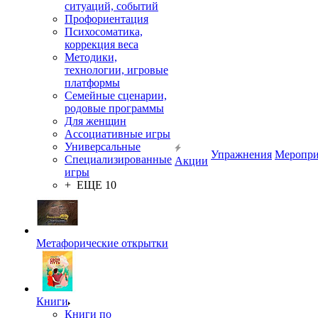
ситуаций, событий
Профориентация
Психосоматика,
коррекция веса
Методики,
технологии, игровые
платформы
Семейные сценарии,
родовые программы
Для женщин
Ассоциативные игры
Универсальные
Упражнения
Меропри
Специализированные
Акции
игры
+ ЕЩЕ 10
Метафорические открытки
Книги
Книги по