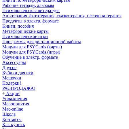
Книги по метафорическим картам
Рабочие тетради, альбомы
Психологическая литература
Арт-терапия, фототерапия, сказкотерапия, песочная терапия
Продукты в электр. формате
Книги, пособия
Метафорические карты
Психологические игры
Программы для дистанционной работы
Модули для PSYCards (карты)
Модули для PSYCards (игры)
Обучение в электр. формате
Аксессуары
Другое
Кубики для игр
Мешочки
Подарки!
РАСПРОДАЖА!
Акции
Упражнения
Мероприятия
Mac-online
Школа
Контакты
Как купить