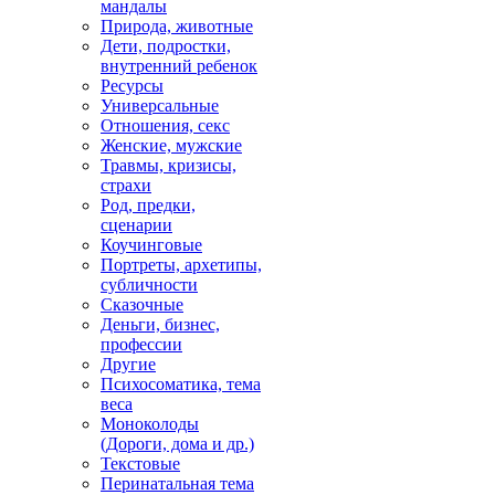
мандалы
Природа, животные
Дети, подростки,
внутренний ребенок
Ресурсы
Универсальные
Отношения, секс
Женские, мужские
Травмы, кризисы,
страхи
Род, предки,
сценарии
Коучинговые
Портреты, архетипы,
субличности
Сказочные
Деньги, бизнес,
профессии
Другие
Психосоматика, тема
веса
Моноколоды
(Дороги, дома и др.)
Текстовые
Перинатальная тема