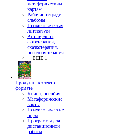
метафорическим
картам
Рабочие тетради,
альбомы
Психологическая
литература
Арт-терапия,
фототерапия,
сказкотерапия,
песочная терапия
+ ЕЩЕ 1
Продукты в электр.
формате
Книги, пособия
Метафорические
карты
Психологические
игры
Программы для
дистанционной
работы