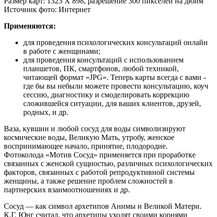
Размер карт: 1323 Х 898, разрешение 300 пикселей на дюйм
Источник фото: Интернет
Применяются:
для проведения психологических консультаций онлайн
в работе с женщинами;
для проведения консультаций с использованием
планшетов, ПК, смартфонов, любой техникой,
читающей формат «JPG». Теперь карты всегда с вами -
где бы вы небыли можете провести консультацию, коуч
сессию, диагностику и смоделировать коррекцию
сложившейся ситуации, для ваших клиентов, друзей,
родных, и др.
Ваза, кувшин и любой сосуд для воды символизируют
космические воды, Великую Мать, утробу, женское
воспринимающее начало, принятие, плодородие.
Фотоколода «Мотив Сосуд» применяется при проработке
связанных с женской сущностью, различных психологических
факторов, связанных с работой репродуктивной системы
женщины, а также решение проблем сложностей в
партнерских взаимоотношениях и др.
Сосуд — как символ архетипов Анимы и Великой Матери.
К.Г. Юнг считал, что архетипы уходят своими корнями