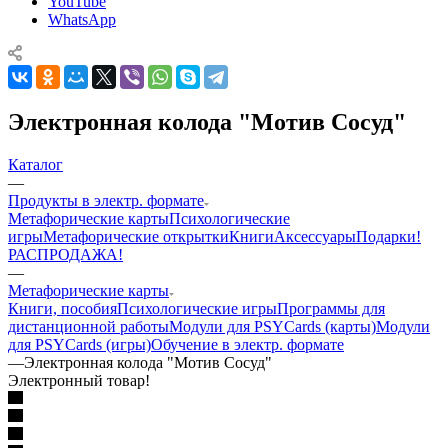
YouTube
WhatsApp
Электронная колода "Мотив Сосуд"
Каталог
—
Продукты в электр. формате
Mетафорические карты
Психологические
игры
Метафорические открытки
Книги
Аксессуары
Подарки!
РАСПРОДАЖА!
—
Метафорические карты
Книги, пособия
Психологические игры
Программы для
дистанционной работы
Модули для PSYCards (карты)
Модули
для PSYCards (игры)
Обучение в электр. формате
—
Электронная колода "Мотив Сосуд"
Электронный товар!