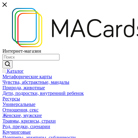
Интернет-магазин
Каталог
Mетафорические карты
Чувства, абстрактные, мандалы
Природа, животные
Дети, подростки, внутренний ребенок
Ресурсы
Универсальные
Отношения, секс
Женские, мужские
Травмы, кризисы, страхи
Род, предки, сценарии
Коучинговые
Портреты, архетипы, субличности