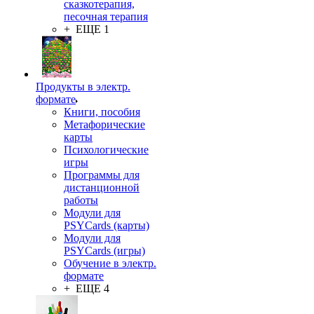
сказкотерапия,
песочная терапия
+ ЕЩЕ 1
Продукты в электр.
формате
Книги, пособия
Метафорические
карты
Психологические
игры
Программы для
дистанционной
работы
Модули для
PSYCards (карты)
Модули для
PSYCards (игры)
Обучение в электр.
формате
+ ЕЩЕ 4