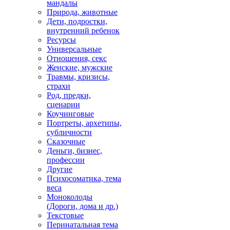
мандалы
Природа, животные
Дети, подростки,
внутренний ребенок
Ресурсы
Универсальные
Отношения, секс
Женские, мужские
Травмы, кризисы,
страхи
Род, предки,
сценарии
Коучинговые
Портреты, архетипы,
субличности
Сказочные
Деньги, бизнес,
профессии
Другие
Психосоматика, тема
веса
Моноколоды
(Дороги, дома и др.)
Текстовые
Перинатальная тема