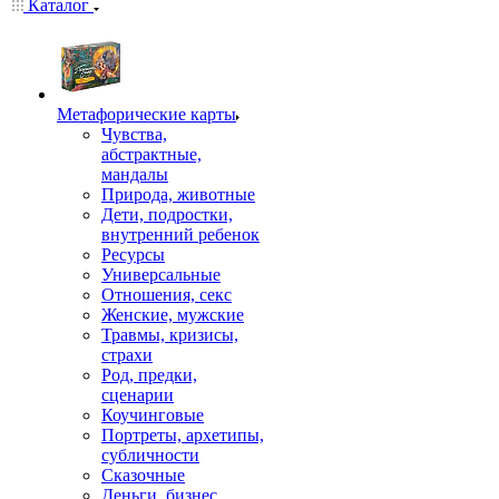
Каталог
Mетафорические карты
Чувства,
абстрактные,
мандалы
Природа, животные
Дети, подростки,
внутренний ребенок
Ресурсы
Универсальные
Отношения, секс
Женские, мужские
Травмы, кризисы,
страхи
Род, предки,
сценарии
Коучинговые
Портреты, архетипы,
субличности
Сказочные
Деньги, бизнес,