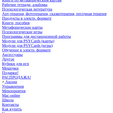
Книги по метафорическим картам
Рабочие тетради, альбомы
Психологическая литература
Арт-терапия, фототерапия, сказкотерапия, песочная терапия
Продукты в электр. формате
Книги, пособия
Метафорические карты
Психологические игры
Программы для дистанционной работы
Модули для PSYCards (карты)
Модули для PSYCards (игры)
Обучение в электр. формате
Аксессуары
Другое
Кубики для игр
Мешочки
Подарки!
РАСПРОДАЖА!
Акции
Упражнения
Мероприятия
Mac-online
Школа
Контакты
Как купить