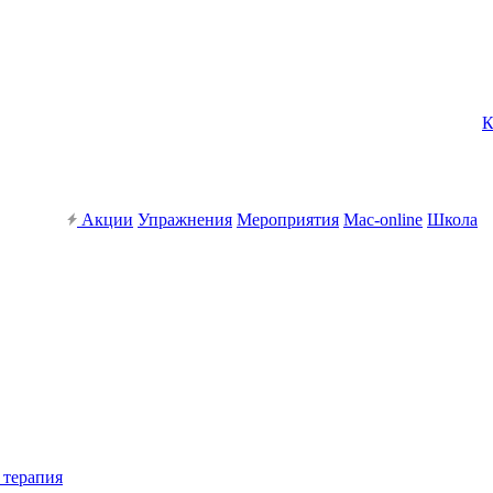
К
Акции
Упражнения
Мероприятия
Mac-online
Школа
 терапия