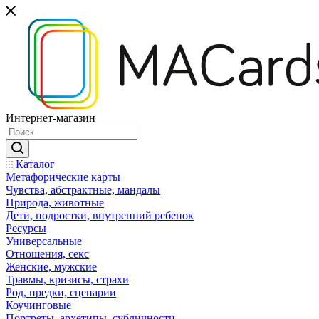
Интернет-магазин
Каталог
Mетафорические карты
Чувства, абстрактные, мандалы
Природа, животные
Дети, подростки, внутренний ребенок
Ресурсы
Универсальные
Отношения, секс
Женские, мужские
Травмы, кризисы, страхи
Род, предки, сценарии
Коучинговые
Портреты, архетипы, субличности