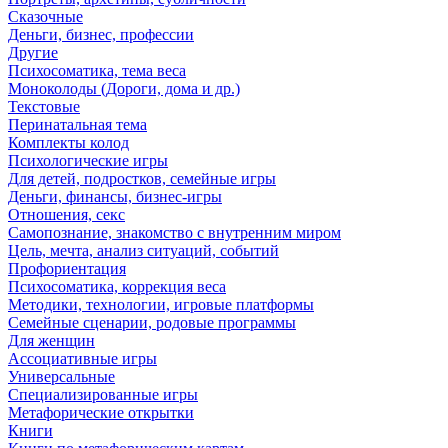
Сказочные
Деньги, бизнес, профессии
Другие
Психосоматика, тема веса
Моноколоды (Дороги, дома и др.)
Текстовые
Перинатальная тема
Комплекты колод
Психологические игры
Для детей, подростков, семейные игры
Деньги, финансы, бизнес-игры
Отношения, секс
Самопознание, знакомство с внутренним миром
Цель, мечта, анализ ситуаций, событий
Профориентация
Психосоматика, коррекция веса
Методики, технологии, игровые платформы
Семейные сценарии, родовые программы
Для женщин
Ассоциативные игры
Универсальные
Специализированные игры
Метафорические открытки
Книги