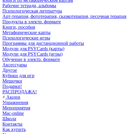
Книги по метафорическим картам
Рабочие тетради, альбомы
Психологическая литература
Арт-терапия, фототерапия, сказкотерапия, песочная терапия
Продукты в электр. формате
Книги, пособия
Метафорические карты
Психологические игры
Программы для дистанционной работы
Модули для PSYCards (карты)
Модули для PSYCards (игры)
Обучение в электр. формате
Аксессуары
Другое
Кубики для игр
Мешочки
Подарки!
РАСПРОДАЖА!
Акции
Упражнения
Мероприятия
Mac-online
Школа
Контакты
Как купить