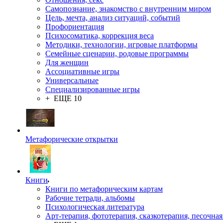
Самопознание, знакомство с внутренним миром
Цель, мечта, анализ ситуаций, событий
Профориентация
Психосоматика, коррекция веса
Методики, технологии, игровые платформы
Семейные сценарии, родовые программы
Для женщин
Ассоциативные игры
Универсальные
Специализированные игры
+ ЕЩЕ 10
Метафорические открытки
Книги
Книги по метафорическим картам
Рабочие тетради, альбомы
Психологическая литература
Арт-терапия, фототерапия, сказкотерапия, песочная