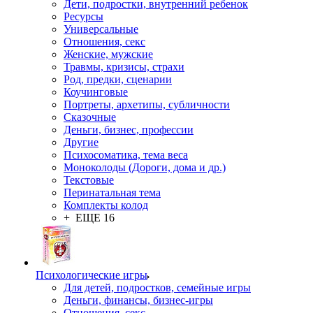
Дети, подростки, внутренний ребенок
Ресурсы
Универсальные
Отношения, секс
Женские, мужские
Травмы, кризисы, страхи
Род, предки, сценарии
Коучинговые
Портреты, архетипы, субличности
Сказочные
Деньги, бизнес, профессии
Другие
Психосоматика, тема веса
Моноколоды (Дороги, дома и др.)
Текстовые
Перинатальная тема
Комплекты колод
+ ЕЩЕ 16
Психологические игры
Для детей, подростков, семейные игры
Деньги, финансы, бизнес-игры
Отношения, секс