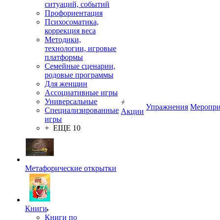
ситуаций, событий
Профориентация
Психосоматика,
коррекция веса
Методики,
технологии, игровые
платформы
Семейные сценарии,
родовые программы
Для женщин
Ассоциативные игры
Универсальные
Упражнения
Меропри
Специализированные
Акции
игры
+ ЕЩЕ 10
Метафорические открытки
Книги
Книги по