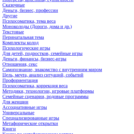
Сказочные
Деньги, бизнес, профессии
Другие
Психосоматика, тема веса
Моноколоды (Дороги, дома и др.)
Текстовые
Перинатальная тема
Комплекты колод
Психологические игры
Для детей, подростков, семейные игры
Деньги, финансы, бизнес-игры
Отношения, секс
Самопознание, знакомство с внутренним миром
Цель, мечта, анализ ситуаций, событий
Профориентация
Психосоматика, коррекция веса
Методики, технологии, игровые платформы
Семейные сценарии, родовые программы
Для женщин
Ассоциативные игры
Универсальные
Специализированные игры
Метафорические открытки
Книги