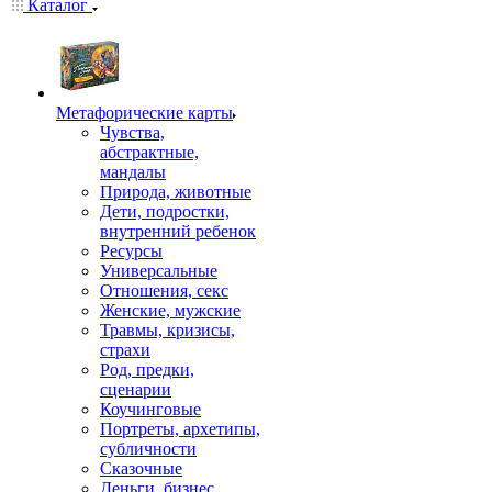
Каталог
Mетафорические карты
Чувства,
абстрактные,
мандалы
Природа, животные
Дети, подростки,
внутренний ребенок
Ресурсы
Универсальные
Отношения, секс
Женские, мужские
Травмы, кризисы,
страхи
Род, предки,
сценарии
Коучинговые
Портреты, архетипы,
субличности
Сказочные
Деньги, бизнес,