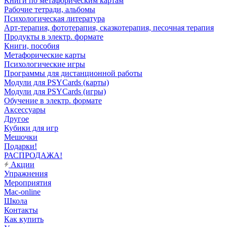
Книги по метафорическим картам
Рабочие тетради, альбомы
Психологическая литература
Арт-терапия, фототерапия, сказкотерапия, песочная терапия
Продукты в электр. формате
Книги, пособия
Метафорические карты
Психологические игры
Программы для дистанционной работы
Модули для PSYCards (карты)
Модули для PSYCards (игры)
Обучение в электр. формате
Аксессуары
Другое
Кубики для игр
Мешочки
Подарки!
РАСПРОДАЖА!
Акции
Упражнения
Мероприятия
Mac-online
Школа
Контакты
Как купить