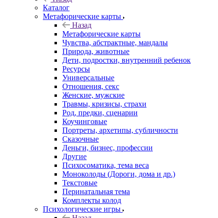
Каталог
Mетафорические карты
Назад
Mетафорические карты
Чувства, абстрактные, мандалы
Природа, животные
Дети, подростки, внутренний ребенок
Ресурсы
Универсальные
Отношения, секс
Женские, мужские
Травмы, кризисы, страхи
Род, предки, сценарии
Коучинговые
Портреты, архетипы, субличности
Сказочные
Деньги, бизнес, профессии
Другие
Психосоматика, тема веса
Моноколоды (Дороги, дома и др.)
Текстовые
Перинатальная тема
Комплекты колод
Психологические игры
Назад