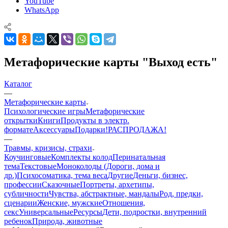
YouTube
WhatsApp
Метафорические карты "Выход есть"
Каталог
—
Mетафорические карты
Психологические игры
Метафорические
открытки
Книги
Продукты в электр.
формате
Аксессуары
Подарки!
РАСПРОДАЖА!
—
Травмы, кризисы, страхи
Коучинговые
Комплекты колод
Перинатальная
тема
Текстовые
Моноколоды (Дороги, дома и
др.)
Психосоматика, тема веса
Другие
Деньги, бизнес,
профессии
Сказочные
Портреты, архетипы,
субличности
Чувства, абстрактные, мандалы
Род, предки,
сценарии
Женские, мужские
Отношения,
секс
Универсальные
Ресурсы
Дети, подростки, внутренний
ребенок
Природа, животные