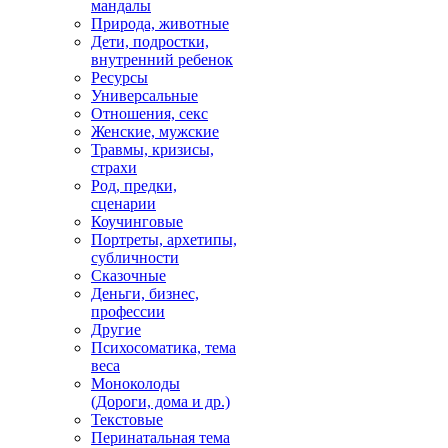
мандалы
Природа, животные
Дети, подростки,
внутренний ребенок
Ресурсы
Универсальные
Отношения, секс
Женские, мужские
Травмы, кризисы,
страхи
Род, предки,
сценарии
Коучинговые
Портреты, архетипы,
субличности
Сказочные
Деньги, бизнес,
профессии
Другие
Психосоматика, тема
веса
Моноколоды
(Дороги, дома и др.)
Текстовые
Перинатальная тема