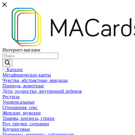
Интернет-магазин
Каталог
Mетафорические карты
Чувства, абстрактные, мандалы
Природа, животные
Дети, подростки, внутренний ребенок
Ресурсы
Универсальные
Отношения, секс
Женские, мужские
Травмы, кризисы, страхи
Род, предки, сценарии
Коучинговые
Портреты, архетипы, субличности