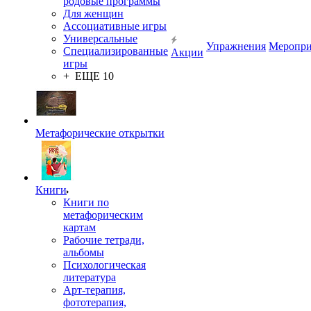
родовые программы
Для женщин
Ассоциативные игры
Универсальные
Упражнения
Меропри
Специализированные
Акции
игры
+ ЕЩЕ 10
Метафорические открытки
Книги
Книги по
метафорическим
картам
Рабочие тетради,
альбомы
Психологическая
литература
Арт-терапия,
фототерапия,