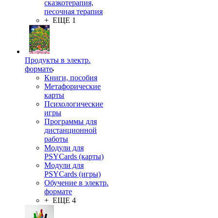
сказкотерапия,
песочная терапия
+ ЕЩЕ 1
Продукты в электр.
формате
Книги, пособия
Метафорические
карты
Психологические
игры
Программы для
дистанционной
работы
Модули для
PSYCards (карты)
Модули для
PSYCards (игры)
Обучение в электр.
формате
+ ЕЩЕ 4