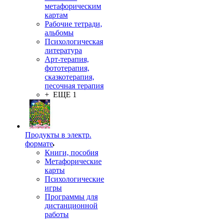
метафорическим
картам
Рабочие тетради,
альбомы
Психологическая
литература
Арт-терапия,
фототерапия,
сказкотерапия,
песочная терапия
+ ЕЩЕ 1
Продукты в электр.
формате
Книги, пособия
Метафорические
карты
Психологические
игры
Программы для
дистанционной
работы