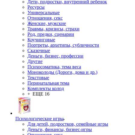
Дети, подростки, внутренний ребенок
Ресурсы
Универсальные
Отношения, секс
Женские, мужские
Травмы, кризисы, страхи
Род, предки, сценарии
Коучинговые
Портреты, архетипы, субличности
Сказочные
Деньги, бизнес, профессии
Другие
Психосоматика, тема веса
Моноколоды (Дороги, дома и др.)
Текстовые
Перинатальная тема
Комплекты колод
+ ЕЩЕ 16
Психологические игры
Для детей, подростков, семейные игры
Деньги, финансы, бизнес-игры
Отношения, секс