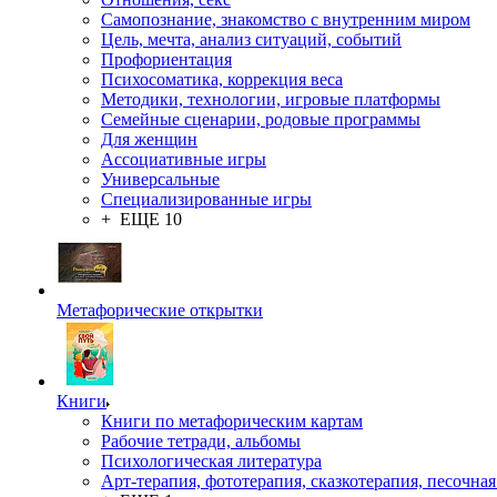
Самопознание, знакомство с внутренним миром
Цель, мечта, анализ ситуаций, событий
Профориентация
Психосоматика, коррекция веса
Методики, технологии, игровые платформы
Семейные сценарии, родовые программы
Для женщин
Ассоциативные игры
Универсальные
Специализированные игры
+ ЕЩЕ 10
Метафорические открытки
Книги
Книги по метафорическим картам
Рабочие тетради, альбомы
Психологическая литература
Арт-терапия, фототерапия, сказкотерапия, песочная