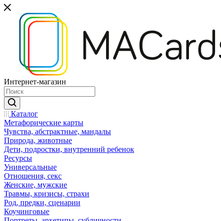
Интернет-магазин
Каталог
Mетафорические карты
Чувства, абстрактные, мандалы
Природа, животные
Дети, подростки, внутренний ребенок
Ресурсы
Универсальные
Отношения, секс
Женские, мужские
Травмы, кризисы, страхи
Род, предки, сценарии
Коучинговые
Портреты, архетипы, субличности