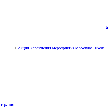
К
Акции
Упражнения
Мероприятия
Mac-online
Школа
 терапия