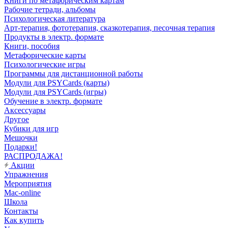
Книги по метафорическим картам
Рабочие тетради, альбомы
Психологическая литература
Арт-терапия, фототерапия, сказкотерапия, песочная терапия
Продукты в электр. формате
Книги, пособия
Метафорические карты
Психологические игры
Программы для дистанционной работы
Модули для PSYCards (карты)
Модули для PSYCards (игры)
Обучение в электр. формате
Аксессуары
Другое
Кубики для игр
Мешочки
Подарки!
РАСПРОДАЖА!
Акции
Упражнения
Мероприятия
Mac-online
Школа
Контакты
Как купить