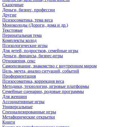
Сказочные
Деньги, бизнес, профессии
Другие
Психосоматика, тема веса
Моноколоды (Дороги, дома и др.)
Текстовые
Перинатальная тема
Комплекты колод
Психологические игры
Для детей, подростков, семейные игры
Деньги, финансы, бизнес-игры
Отношения, секс
Самопознание, знакомство с внутренним миром
Цель, мечта, анализ ситуаций, событий
Профориентация
Психосоматика, коррекция веса
Методики, технологии, игровые платформы
Семейные сценарии, родовые программы
Для женщин
Ассоциативные игры
Универсальные
Специализированные игры
Метафорические открытки
Книги