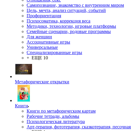
Самопознание, знакомство с внутренним миром
Цель, мечта, анализ ситуаций, событий
Профориентация
Психосоматика, коррекция веса
Методики, технологии, игровые платформы
Семейные сценарии, родовые программы
Для женщин
Ассоциативные игры
Универсальные
Специализированные игры
+ ЕЩЕ 10
Метафорические открытки
Книги
Книги по метафорическим картам
Рабочие тетради, альбомы
Психологическая литература
Арт-терапия, фототерапия, сказкотерапия, песочная