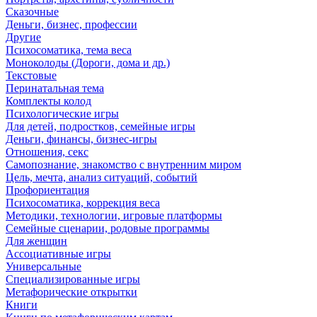
Сказочные
Деньги, бизнес, профессии
Другие
Психосоматика, тема веса
Моноколоды (Дороги, дома и др.)
Текстовые
Перинатальная тема
Комплекты колод
Психологические игры
Для детей, подростков, семейные игры
Деньги, финансы, бизнес-игры
Отношения, секс
Самопознание, знакомство с внутренним миром
Цель, мечта, анализ ситуаций, событий
Профориентация
Психосоматика, коррекция веса
Методики, технологии, игровые платформы
Семейные сценарии, родовые программы
Для женщин
Ассоциативные игры
Универсальные
Специализированные игры
Метафорические открытки
Книги