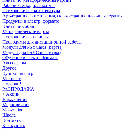
Книги по метафорическим картам
Рабочие тетради, альбомы
Психологическая литература
Арт-терапия, фототерапия, сказкотерапия, песочная терапия
Продукты в электр. формате
Книги, пособия
Метафорические карты
Психологические игры
Программы для дистанционной работы
Модули для PSYCards (карты)
Модули для PSYCards (игры)
Обучение в электр. формате
Аксессуары
Другое
Кубики для игр
Мешочки
Подарки!
РАСПРОДАЖА!
Акции
Упражнения
Мероприятия
Mac-online
Школа
Контакты
Как купить