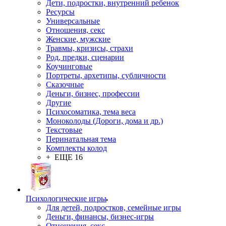
Дети, подростки, внутренний ребенок
Ресурсы
Универсальные
Отношения, секс
Женские, мужские
Травмы, кризисы, страхи
Род, предки, сценарии
Коучинговые
Портреты, архетипы, субличности
Сказочные
Деньги, бизнес, профессии
Другие
Психосоматика, тема веса
Моноколоды (Дороги, дома и др.)
Текстовые
Перинатальная тема
Комплекты колод
+ ЕЩЕ 16
Психологические игры
Для детей, подростков, семейные игры
Деньги, финансы, бизнес-игры
Отношения, секс