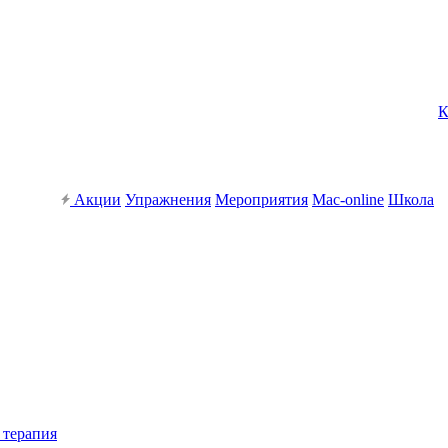
К
Акции
Упражнения
Мероприятия
Mac-online
Школа
 терапия