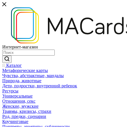
Интернет-магазин
Каталог
Mетафорические карты
Чувства, абстрактные, мандалы
Природа, животные
Дети, подростки, внутренний ребенок
Ресурсы
Универсальные
Отношения, секс
Женские, мужские
Травмы, кризисы, страхи
Род, предки, сценарии
Коучинговые
Портреты, архетипы, субличности