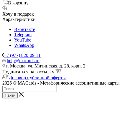
совпадает с предоставленными данными.
После того как посылка отправлена, отследить ее Вы можете
на сайте:
https://www.pochta.ru/tracking
https://www.cdek.ru/track.html
При доставке
СДЭК
до пункта выдачи – на указанный
Вами номер телефона приходит СМС-уведомление о
поступлении посылки.
При доставке
СДЭК
до двери – с Вами свяжется курьер
для согласования времени доставки.
Товар участвует в акциях
Скидки для именинников!
220
₽
Варианты цен
220
₽
Подробности
Много
В корзину