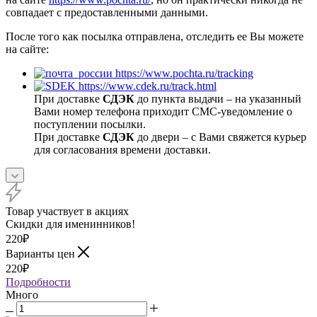
В некоторых странах возможна процедура таможенного
оформления с уплатой получателем таможенных
пошлин.
Уважаемые покупатели! В связи с сокращением авиа
и ж/д сообщения между странами все международные
посылки приходят с задержками. Отследить
почтовые отправления можно на сайте почты
России или на сайте вашего почтового оператора.
Наложенным платежом не работаем.
Точная стоимость посылки указывается
при оформлении
заказа
.
Стоимость рассчитывается исходя из общего веса посылки
(включает вес упаковки) и страховки.
После поступления оплаты Ваш заказ в течение 1-2 дней будет
сформирован магазином и отправлен Транспортной
Компанией СДЭК или Почтой России, о чем Вы получите
уведомление с трек-номером посылки (для отслеживания) на
указанный Вами E-mail.
Срок доставки ТК СДЭК будет указан при оформлении заказа
(рассчитывается с момента передачи заказа в службу
доставки). Срок доставки Почтой России Вы можете узнать
на сайте
https://www.pochta.ru/
, но он практически никогда не