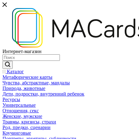
Интернет-магазин
Каталог
Mетафорические карты
Чувства, абстрактные, мандалы
Природа, животные
Дети, подростки, внутренний ребенок
Ресурсы
Универсальные
Отношения, секс
Женские, мужские
Травмы, кризисы, страхи
Род, предки, сценарии
Коучинговые
Портреты, архетипы, субличности