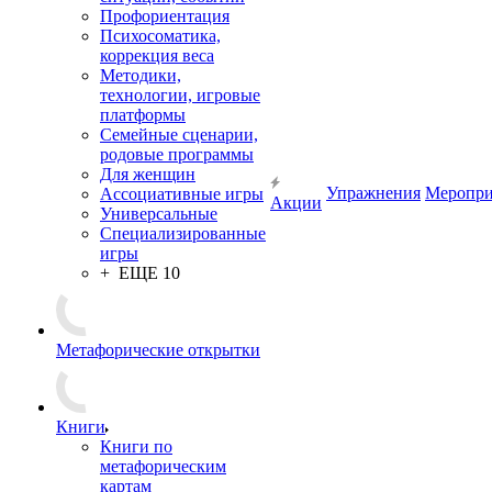
Профориентация
Психосоматика,
коррекция веса
Методики,
технологии, игровые
платформы
Семейные сценарии,
родовые программы
Для женщин
Упражнения
Меропри
Ассоциативные игры
Акции
Универсальные
Специализированные
игры
+ ЕЩЕ 10
Метафорические открытки
Книги
Книги по
метафорическим
картам