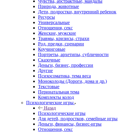
Чувства, абстрактные, мандалы
Природа, животные
Дети, подростки, внутренний ребенок
Ресурсы
Универсальные
Отношения, секс
Женские, мужские
Травмы, кризисы, страхи
Род, предки, сценарии
Коучинговые
Портреты, архетипы, субличности
Сказочные
Деньги, бизнес, профессии
Другие
Психосоматика, тема веса
Моноколоды (Дороги, дома и др.)
Текстовые
Перинатальная тема
Комплекты колод
Психологические игры
Назад
Психологические игры
Для детей, подростков, семейные игры
Деньги, финансы, бизнес-игры
Отношения, секс