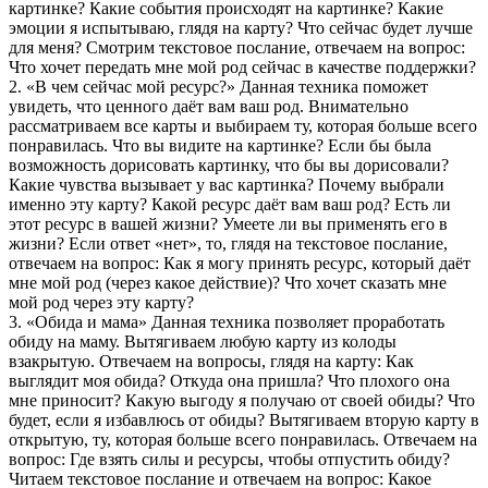
Доставка
В наборе содержится 20 картин и 20 текстовых ресурсных
посланий художницы, арт-терапевта Ольги Забалуевой
Набор метафорических открыток «Послания твоего рода»
позволяет более глубоко познать себя с помощью своего рода,
заглянуть в тему рода, выявить негативные сценарии, понять
ценности, которые несет род, осознать причины конфликтных
ситуаций с родом, получить новые понимания об отношениях
в роду.
Набор метафорических открыток «Послания твоего рода»
предназначен для:
-индивидуальных или групповых психологических и коуч-
консультаций по теме рода.
-тренингов и семинаров по вопросам рода, как инструмент
исследования и коррекции.
-самодиагностики, как средство самопознания и самопомощи.
Техники для работы с набором:
1. «Что сейчас лучше для меня?» Данная техника поможет
сделать верный выбор, принять важное, правильное для себя
решение, с помощью посланий вашего рода. Вытягиваем
взакрытую одну карту, отвечаем на вопросы: Что я вижу на
картинке? Какие события происходят на картинке? Какие