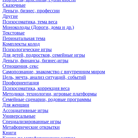
Сказочные
Деньги, бизнес, профессии
Другие
Психосоматика, тема веса
Моноколоды (Дороги, дома и др.)
Текстовые
Перинатальная тема
Комплекты колод
Психологические игры
Для детей, подростков, семейные игры
Деньги, финансы, бизнес-игры
Отношения, секс
Самопознание, знакомство с внутренним миром
Цель, мечта, анализ ситуаций, событий
Профориентация
Психосоматика, коррекция веса
Методики, технологии, игровые платформы
Семейные сценарии, родовые программы
Для женщин
Ассоциативные игры
Универсальные
Специализированные игры
Метафорические открытки
Книги