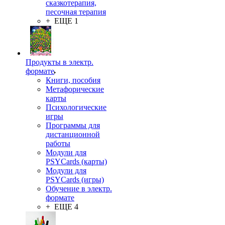
сказкотерапия,
песочная терапия
+ ЕЩЕ 1
Продукты в электр.
формате
Книги, пособия
Метафорические
карты
Психологические
игры
Программы для
дистанционной
работы
Модули для
PSYCards (карты)
Модули для
PSYCards (игры)
Обучение в электр.
формате
+ ЕЩЕ 4