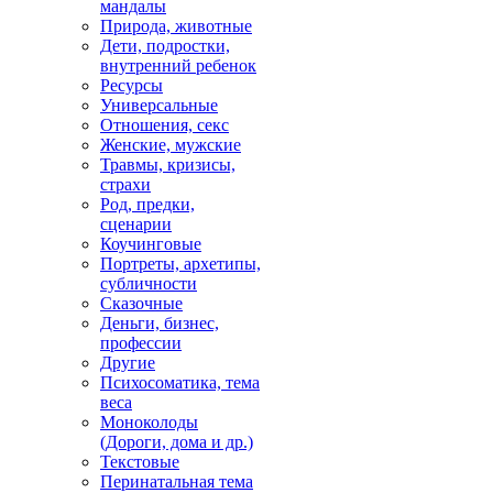
мандалы
Природа, животные
Дети, подростки,
внутренний ребенок
Ресурсы
Универсальные
Отношения, секс
Женские, мужские
Травмы, кризисы,
страхи
Род, предки,
сценарии
Коучинговые
Портреты, архетипы,
субличности
Сказочные
Деньги, бизнес,
профессии
Другие
Психосоматика, тема
веса
Моноколоды
(Дороги, дома и др.)
Текстовые
Перинатальная тема