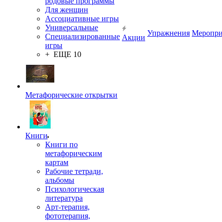
родовые программы
Для женщин
Ассоциативные игры
Универсальные
Упражнения
Меропри
Специализированные
Акции
игры
+ ЕЩЕ 10
Метафорические открытки
Книги
Книги по
метафорическим
картам
Рабочие тетради,
альбомы
Психологическая
литература
Арт-терапия,
фототерапия,