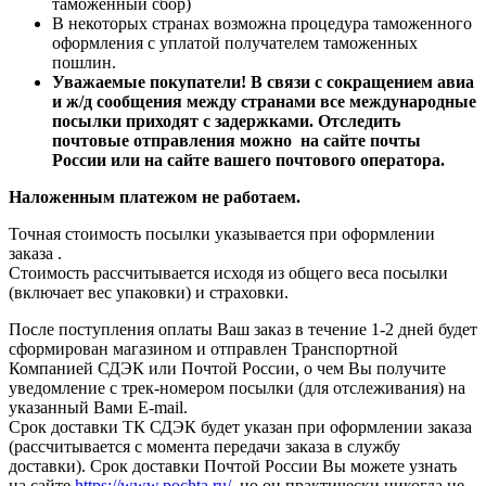
(для Москвы) – г. Москва, ул. Митинская, д. 28 корп. 2
(вход со дворовой территории на углу жилого дома)
Безналичная оплата (для организаций)
Перевод через платежную систему “Золотая Корона”
Перевод через платежную систему Western Union
*Примечание: При платеже с валютного счета будет произведена
конвертация в рубли по курсу банка-эмитента на момент оплаты.
Доставка по Москве в пределах МКАД – 350 руб.
Самовывоз: г. Москва, ул. Митинская, д. 28 корп. 2 (м.
Митино) – бесплатно
Доставка в населенные пункты за МКАД – курьерской
службой СДЭК (от 215 руб.)
Доставка курьерской службой СДЭК: Россия
(Европейская часть)(от 215 руб.) Россия (Азиатская
часть)(от 395 руб.), Беларусь (от 310 руб.), Казахстан (от
375 руб.), Кыргызстан (от 470 руб.)
Доставка Почтой России (от 220 руб.)
Международная доставка Почтой России (от 15 евро) (в
некоторых странах возможен таможенный сбор)
Международная доставка Почтой России EMS
(курьерская)(от 20 евро) (в некоторых странах возможен
таможенный сбор)