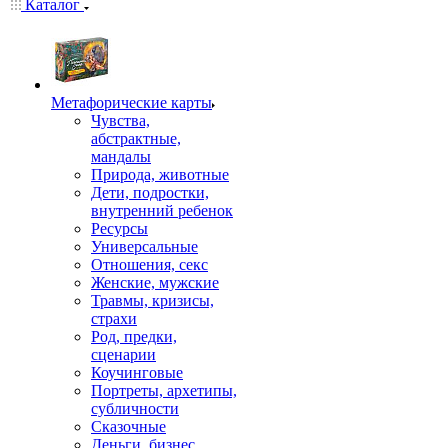
Каталог
Mетафорические карты
Чувства,
абстрактные,
мандалы
Природа, животные
Дети, подростки,
внутренний ребенок
Ресурсы
Универсальные
Отношения, секс
Женские, мужские
Травмы, кризисы,
страхи
Род, предки,
сценарии
Коучинговые
Портреты, архетипы,
субличности
Сказочные
Деньги, бизнес,