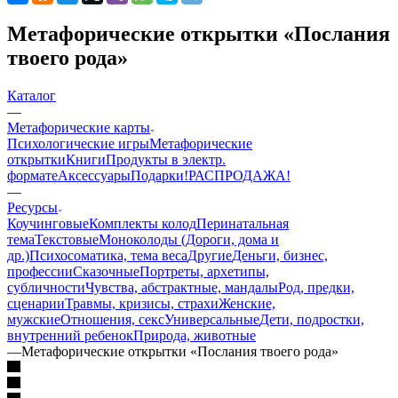
Метафорические открытки «Послания
твоего рода»
Каталог
—
Mетафорические карты
Психологические игры
Метафорические
открытки
Книги
Продукты в электр.
формате
Аксессуары
Подарки!
РАСПРОДАЖА!
—
Ресурсы
Коучинговые
Комплекты колод
Перинатальная
тема
Текстовые
Моноколоды (Дороги, дома и
др.)
Психосоматика, тема веса
Другие
Деньги, бизнес,
профессии
Сказочные
Портреты, архетипы,
субличности
Чувства, абстрактные, мандалы
Род, предки,
сценарии
Травмы, кризисы, страхи
Женские,
мужские
Отношения, секс
Универсальные
Дети, подростки,
внутренний ребенок
Природа, животные
—
Метафорические открытки «Послания твоего рода»