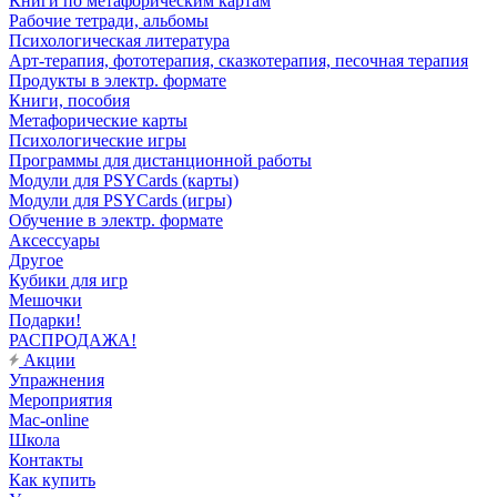
Книги по метафорическим картам
Рабочие тетради, альбомы
Психологическая литература
Арт-терапия, фототерапия, сказкотерапия, песочная терапия
Продукты в электр. формате
Книги, пособия
Метафорические карты
Психологические игры
Программы для дистанционной работы
Модули для PSYCards (карты)
Модули для PSYCards (игры)
Обучение в электр. формате
Аксессуары
Другое
Кубики для игр
Мешочки
Подарки!
РАСПРОДАЖА!
Акции
Упражнения
Мероприятия
Mac-online
Школа
Контакты
Как купить