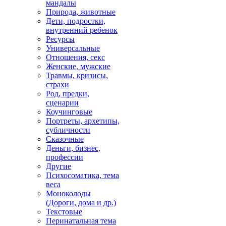
мандалы
Природа, животные
Дети, подростки,
внутренний ребенок
Ресурсы
Универсальные
Отношения, секс
Женские, мужские
Травмы, кризисы,
страхи
Род, предки,
сценарии
Коучинговые
Портреты, архетипы,
субличности
Сказочные
Деньги, бизнес,
профессии
Другие
Психосоматика, тема
веса
Моноколоды
(Дороги, дома и др.)
Текстовые
Перинатальная тема