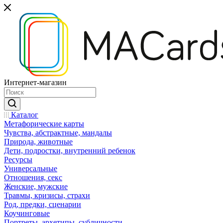
Интернет-магазин
Каталог
Mетафорические карты
Чувства, абстрактные, мандалы
Природа, животные
Дети, подростки, внутренний ребенок
Ресурсы
Универсальные
Отношения, секс
Женские, мужские
Травмы, кризисы, страхи
Род, предки, сценарии
Коучинговые
Портреты, архетипы, субличности