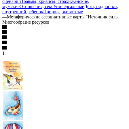
сценарии
Травмы, кризисы, страхи
Женские,
мужские
Отношения, секс
Универсальные
Дети, подростки,
внутренний ребенок
Природа, животные
—
Метафорические ассоциативные карты "Источник силы.
Многообразие ресурсов"
1