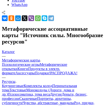
YouTube
WhatsApp
Метафорические ассоциативные
карты "Источник силы. Многообразие
ресурсов"
Каталог
—
Mетафорические карты
Психологические игры
Метафорические
открытки
Книги
Продукты в электр.
формате
Аксессуары
Подарки!
РАСПРОДАЖА!
—
Ресурсы
Коучинговые
Комплекты колод
Перинатальная
тема
Текстовые
Моноколоды (Дороги, дома и
др.)
Психосоматика, тема веса
Другие
Деньги, бизнес,
профессии
Сказочные
Портреты, архетипы,
субличности
Чувства, абстрактные, мандалы
Род, предки,