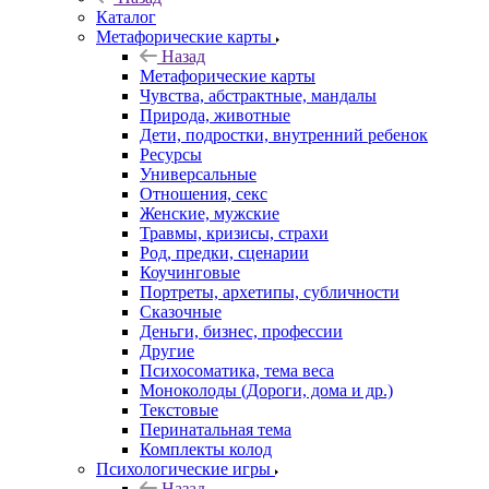
Каталог
Mетафорические карты
Назад
Mетафорические карты
Чувства, абстрактные, мандалы
Природа, животные
Дети, подростки, внутренний ребенок
Ресурсы
Универсальные
Отношения, секс
Женские, мужские
Травмы, кризисы, страхи
Род, предки, сценарии
Коучинговые
Портреты, архетипы, субличности
Сказочные
Деньги, бизнес, профессии
Другие
Психосоматика, тема веса
Моноколоды (Дороги, дома и др.)
Текстовые
Перинатальная тема
Комплекты колод
Психологические игры
Назад