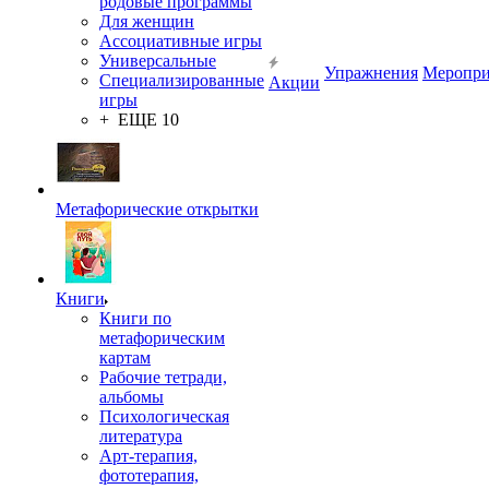
родовые программы
Для женщин
Ассоциативные игры
Универсальные
Упражнения
Меропри
Специализированные
Акции
игры
+ ЕЩЕ 10
Метафорические открытки
Книги
Книги по
метафорическим
картам
Рабочие тетради,
альбомы
Психологическая
литература
Арт-терапия,
фототерапия,