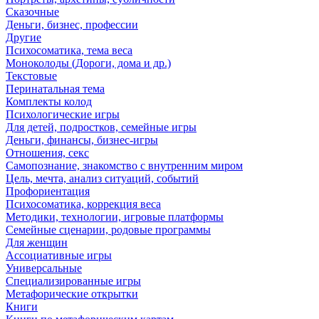
Сказочные
Деньги, бизнес, профессии
Другие
Психосоматика, тема веса
Моноколоды (Дороги, дома и др.)
Текстовые
Перинатальная тема
Комплекты колод
Психологические игры
Для детей, подростков, семейные игры
Деньги, финансы, бизнес-игры
Отношения, секс
Самопознание, знакомство с внутренним миром
Цель, мечта, анализ ситуаций, событий
Профориентация
Психосоматика, коррекция веса
Методики, технологии, игровые платформы
Семейные сценарии, родовые программы
Для женщин
Ассоциативные игры
Универсальные
Специализированные игры
Метафорические открытки
Книги