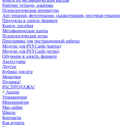
Книги по метафорическим картам
Рабочие тетради, альбомы
Психологическая литература
Арт-терапия, фототерапия, сказкотерапия, песочная терапия
Продукты в электр. формате
Книги, пособия
Метафорические карты
Психологические игры
Программы для дистанционной работы
Модули для PSYCards (карты)
Модули для PSYCards (игры)
Обучение в электр. формате
Аксессуары
Другое
Кубики для игр
Мешочки
Подарки!
РАСПРОДАЖА!
Акции
Упражнения
Мероприятия
Mac-online
Школа
Контакты
Как купить