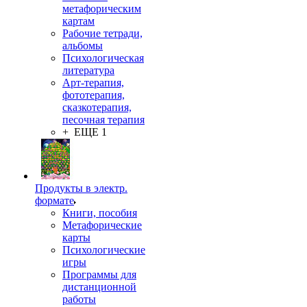
метафорическим
картам
Рабочие тетради,
альбомы
Психологическая
литература
Арт-терапия,
фототерапия,
сказкотерапия,
песочная терапия
+ ЕЩЕ 1
Продукты в электр.
формате
Книги, пособия
Метафорические
карты
Психологические
игры
Программы для
дистанционной
работы