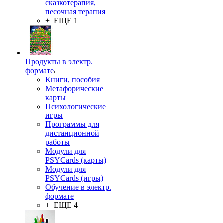
сказкотерапия,
песочная терапия
+ ЕЩЕ 1
Продукты в электр.
формате
Книги, пособия
Метафорические
карты
Психологические
игры
Программы для
дистанционной
работы
Модули для
PSYCards (карты)
Модули для
PSYCards (игры)
Обучение в электр.
формате
+ ЕЩЕ 4