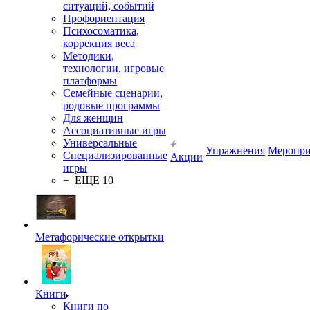
ситуаций, событий
Профориентация
Психосоматика,
коррекция веса
Методики,
технологии, игровые
платформы
Семейные сценарии,
родовые программы
Для женщин
Ассоциативные игры
Универсальные
Упражнения
Меропри
Специализированные
Акции
игры
+ ЕЩЕ 10
Метафорические открытки
Книги
Книги по