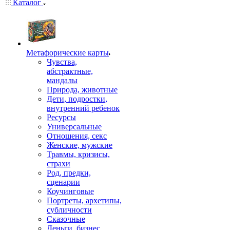
Каталог
Mетафорические карты
Чувства,
абстрактные,
мандалы
Природа, животные
Дети, подростки,
внутренний ребенок
Ресурсы
Универсальные
Отношения, секс
Женские, мужские
Травмы, кризисы,
страхи
Род, предки,
сценарии
Коучинговые
Портреты, архетипы,
субличности
Сказочные
Деньги, бизнес,