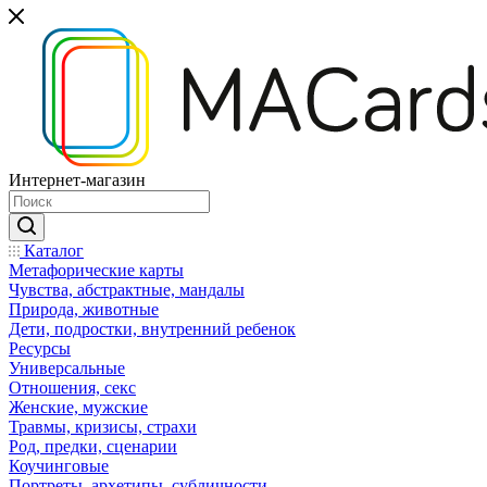
Интернет-магазин
Каталог
Mетафорические карты
Чувства, абстрактные, мандалы
Природа, животные
Дети, подростки, внутренний ребенок
Ресурсы
Универсальные
Отношения, секс
Женские, мужские
Травмы, кризисы, страхи
Род, предки, сценарии
Коучинговые
Портреты, архетипы, субличности