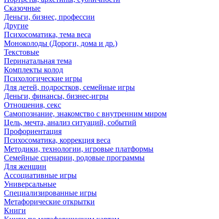
Сказочные
Деньги, бизнес, профессии
Другие
Психосоматика, тема веса
Моноколоды (Дороги, дома и др.)
Текстовые
Перинатальная тема
Комплекты колод
Психологические игры
Для детей, подростков, семейные игры
Деньги, финансы, бизнес-игры
Отношения, секс
Самопознание, знакомство с внутренним миром
Цель, мечта, анализ ситуаций, событий
Профориентация
Психосоматика, коррекция веса
Методики, технологии, игровые платформы
Семейные сценарии, родовые программы
Для женщин
Ассоциативные игры
Универсальные
Специализированные игры
Метафорические открытки
Книги