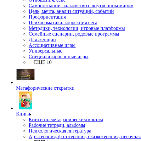
Самопознание, знакомство с внутренним миром
Цель, мечта, анализ ситуаций, событий
Профориентация
Психосоматика, коррекция веса
Методики, технологии, игровые платформы
Семейные сценарии, родовые программы
Для женщин
Ассоциативные игры
Универсальные
Специализированные игры
+ ЕЩЕ 10
Метафорические открытки
Книги
Книги по метафорическим картам
Рабочие тетради, альбомы
Психологическая литература
Арт-терапия, фототерапия, сказкотерапия, песочная