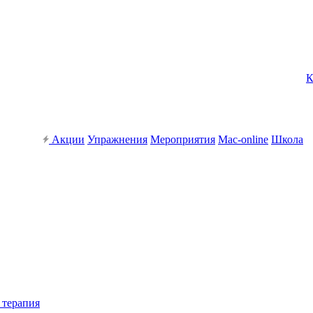
К
Акции
Упражнения
Мероприятия
Mac-online
Школа
 терапия