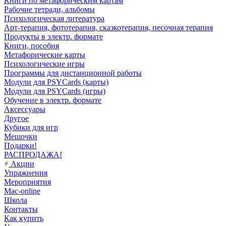
Книги по метафорическим картам
Рабочие тетради, альбомы
Психологическая литература
Арт-терапия, фототерапия, сказкотерапия, песочная терапия
Продукты в электр. формате
Книги, пособия
Метафорические карты
Психологические игры
Программы для дистанционной работы
Модули для PSYCards (карты)
Модули для PSYCards (игры)
Обучение в электр. формате
Аксессуары
Другое
Кубики для игр
Мешочки
Подарки!
РАСПРОДАЖА!
Акции
Упражнения
Мероприятия
Mac-online
Школа
Контакты
Как купить