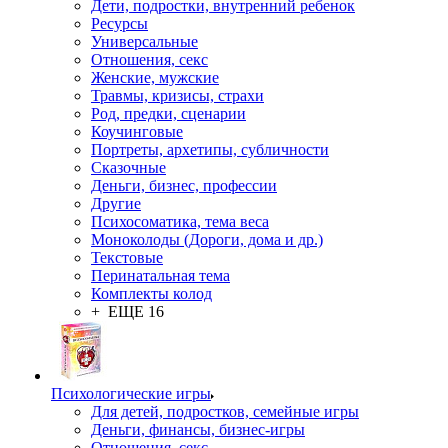
Дети, подростки, внутренний ребенок
Ресурсы
Универсальные
Отношения, секс
Женские, мужские
Травмы, кризисы, страхи
Род, предки, сценарии
Коучинговые
Портреты, архетипы, субличности
Сказочные
Деньги, бизнес, профессии
Другие
Психосоматика, тема веса
Моноколоды (Дороги, дома и др.)
Текстовые
Перинатальная тема
Комплекты колод
+ ЕЩЕ 16
Психологические игры
Для детей, подростков, семейные игры
Деньги, финансы, бизнес-игры
Отношения, секс