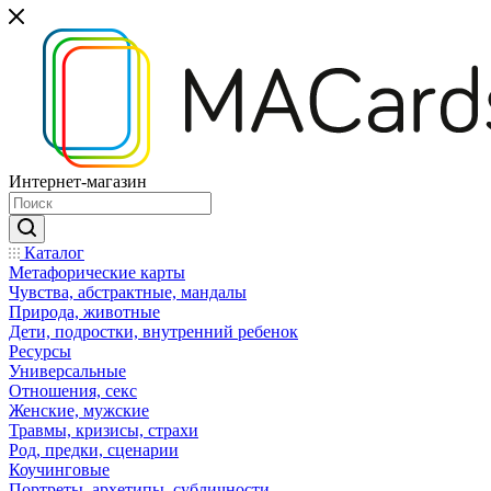
Интернет-магазин
Каталог
Mетафорические карты
Чувства, абстрактные, мандалы
Природа, животные
Дети, подростки, внутренний ребенок
Ресурсы
Универсальные
Отношения, секс
Женские, мужские
Травмы, кризисы, страхи
Род, предки, сценарии
Коучинговые
Портреты, архетипы, субличности