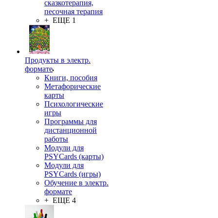
сказкотерапия,
песочная терапия
+ ЕЩЕ 1
Продукты в электр.
формате
Книги, пособия
Метафорические
карты
Психологические
игры
Программы для
дистанционной
работы
Модули для
PSYCards (карты)
Модули для
PSYCards (игры)
Обучение в электр.
формате
+ ЕЩЕ 4