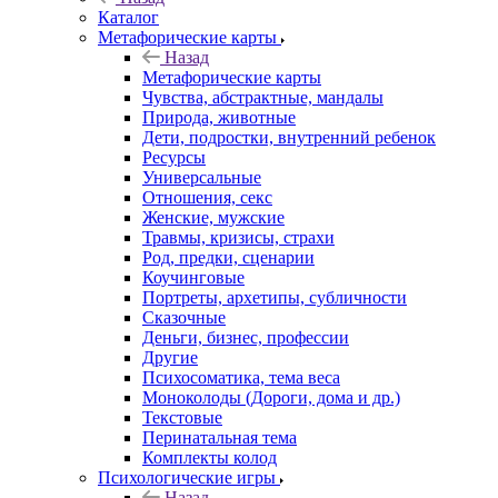
Каталог
Mетафорические карты
Назад
Mетафорические карты
Чувства, абстрактные, мандалы
Природа, животные
Дети, подростки, внутренний ребенок
Ресурсы
Универсальные
Отношения, секс
Женские, мужские
Травмы, кризисы, страхи
Род, предки, сценарии
Коучинговые
Портреты, архетипы, субличности
Сказочные
Деньги, бизнес, профессии
Другие
Психосоматика, тема веса
Моноколоды (Дороги, дома и др.)
Текстовые
Перинатальная тема
Комплекты колод
Психологические игры
Назад