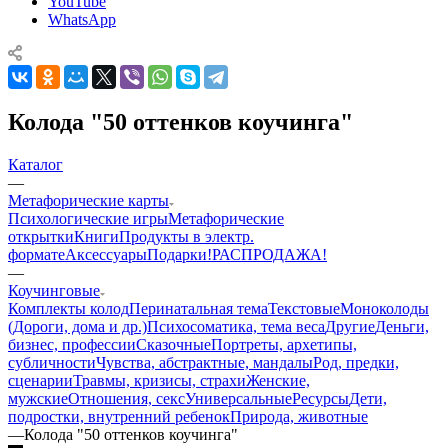
YouTube
WhatsApp
Колода "50 оттенков коучинга"
Каталог
—
Mетафорические карты
Психологические игры
Метафорические
открытки
Книги
Продукты в электр.
формате
Аксессуары
Подарки!
РАСПРОДАЖА!
—
Коучинговые
Комплекты колод
Перинатальная тема
Текстовые
Моноколоды
(Дороги, дома и др.)
Психосоматика, тема веса
Другие
Деньги,
бизнес, профессии
Сказочные
Портреты, архетипы,
субличности
Чувства, абстрактные, мандалы
Род, предки,
сценарии
Травмы, кризисы, страхи
Женские,
мужские
Отношения, секс
Универсальные
Ресурсы
Дети,
подростки, внутренний ребенок
Природа, животные
—
Колода "50 оттенков коучинга"