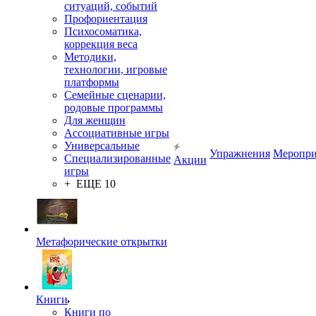
ситуаций, событий
Профориентация
Психосоматика,
коррекция веса
Методики,
технологии, игровые
платформы
Семейные сценарии,
родовые программы
Для женщин
Ассоциативные игры
Универсальные
Упражнения
Меропри
Специализированные
Акции
игры
+ ЕЩЕ 10
Метафорические открытки
Книги
Книги по