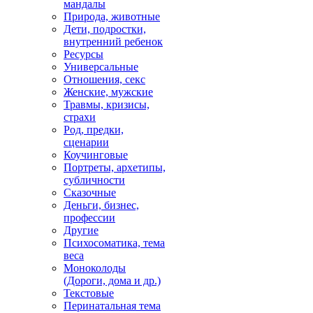
мандалы
Природа, животные
Дети, подростки,
внутренний ребенок
Ресурсы
Универсальные
Отношения, секс
Женские, мужские
Травмы, кризисы,
страхи
Род, предки,
сценарии
Коучинговые
Портреты, архетипы,
субличности
Сказочные
Деньги, бизнес,
профессии
Другие
Психосоматика, тема
веса
Моноколоды
(Дороги, дома и др.)
Текстовые
Перинатальная тема