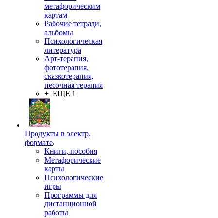
метафорическим
картам
Рабочие тетради,
альбомы
Психологическая
литература
Арт-терапия,
фототерапия,
сказкотерапия,
песочная терапия
+ ЕЩЕ 1
Продукты в электр.
формате
Книги, пособия
Метафорические
карты
Психологические
игры
Программы для
дистанционной
работы