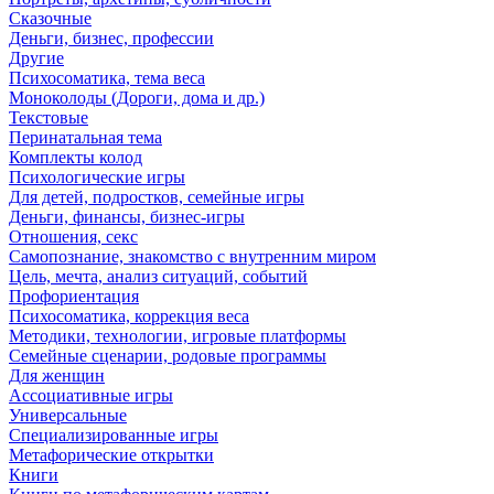
Сказочные
Деньги, бизнес, профессии
Другие
Психосоматика, тема веса
Моноколоды (Дороги, дома и др.)
Текстовые
Перинатальная тема
Комплекты колод
Психологические игры
Для детей, подростков, семейные игры
Деньги, финансы, бизнес-игры
Отношения, секс
Самопознание, знакомство с внутренним миром
Цель, мечта, анализ ситуаций, событий
Профориентация
Психосоматика, коррекция веса
Методики, технологии, игровые платформы
Семейные сценарии, родовые программы
Для женщин
Ассоциативные игры
Универсальные
Специализированные игры
Метафорические открытки
Книги