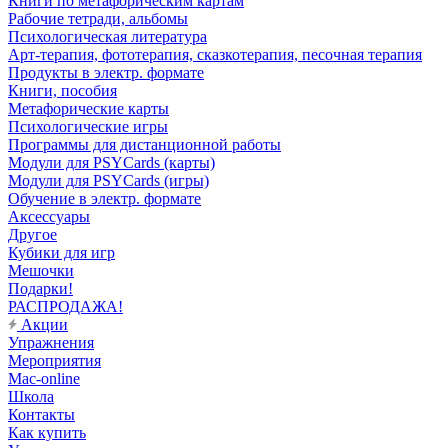
Книги по метафорическим картам
Рабочие тетради, альбомы
Психологическая литература
Арт-терапия, фототерапия, сказкотерапия, песочная терапия
Продукты в электр. формате
Книги, пособия
Метафорические карты
Психологические игры
Программы для дистанционной работы
Модули для PSYCards (карты)
Модули для PSYCards (игры)
Обучение в электр. формате
Аксессуары
Другое
Кубики для игр
Мешочки
Подарки!
РАСПРОДАЖА!
Акции
Упражнения
Мероприятия
Mac-online
Школа
Контакты
Как купить