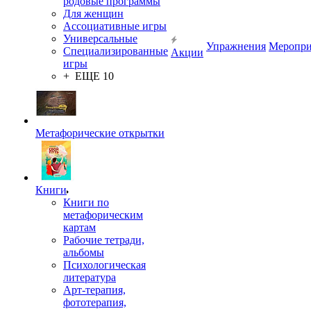
родовые программы
Для женщин
Ассоциативные игры
Универсальные
Упражнения
Меропри
Специализированные
Акции
игры
+ ЕЩЕ 10
Метафорические открытки
Книги
Книги по
метафорическим
картам
Рабочие тетради,
альбомы
Психологическая
литература
Арт-терапия,
фототерапия,