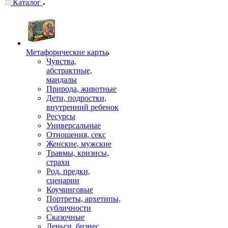
Каталог
Mетафорические карты
Чувства,
абстрактные,
мандалы
Природа, животные
Дети, подростки,
внутренний ребенок
Ресурсы
Универсальные
Отношения, секс
Женские, мужские
Травмы, кризисы,
страхи
Род, предки,
сценарии
Коучинговые
Портреты, архетипы,
субличности
Сказочные
Деньги, бизнес,