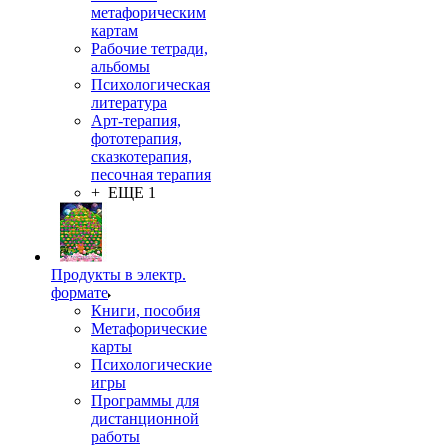
метафорическим
картам
Рабочие тетради,
альбомы
Психологическая
литература
Арт-терапия,
фототерапия,
сказкотерапия,
песочная терапия
+ ЕЩЕ 1
Продукты в электр.
формате
Книги, пособия
Метафорические
карты
Психологические
игры
Программы для
дистанционной
работы