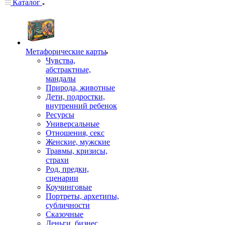
Каталог
Mетафорические карты
Чувства,
абстрактные,
мандалы
Природа, животные
Дети, подростки,
внутренний ребенок
Ресурсы
Универсальные
Отношения, секс
Женские, мужские
Травмы, кризисы,
страхи
Род, предки,
сценарии
Коучинговые
Портреты, архетипы,
субличности
Сказочные
Деньги, бизнес,