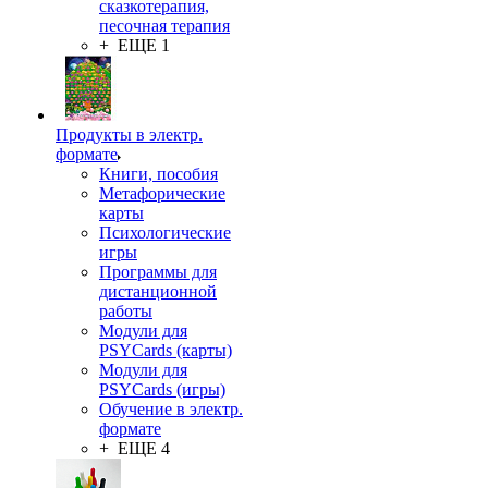
сказкотерапия,
песочная терапия
+ ЕЩЕ 1
Продукты в электр.
формате
Книги, пособия
Метафорические
карты
Психологические
игры
Программы для
дистанционной
работы
Модули для
PSYCards (карты)
Модули для
PSYCards (игры)
Обучение в электр.
формате
+ ЕЩЕ 4