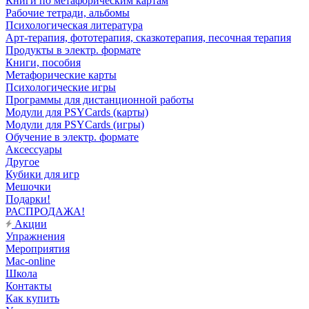
Книги по метафорическим картам
Рабочие тетради, альбомы
Психологическая литература
Арт-терапия, фототерапия, сказкотерапия, песочная терапия
Продукты в электр. формате
Книги, пособия
Метафорические карты
Психологические игры
Программы для дистанционной работы
Модули для PSYCards (карты)
Модули для PSYCards (игры)
Обучение в электр. формате
Аксессуары
Другое
Кубики для игр
Мешочки
Подарки!
РАСПРОДАЖА!
Акции
Упражнения
Мероприятия
Mac-online
Школа
Контакты
Как купить