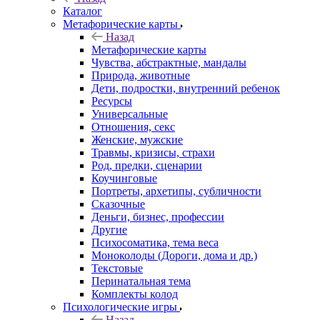
Каталог
Mетафорические карты
Назад
Mетафорические карты
Чувства, абстрактные, мандалы
Природа, животные
Дети, подростки, внутренний ребенок
Ресурсы
Универсальные
Отношения, секс
Женские, мужские
Травмы, кризисы, страхи
Род, предки, сценарии
Коучинговые
Портреты, архетипы, субличности
Сказочные
Деньги, бизнес, профессии
Другие
Психосоматика, тема веса
Моноколоды (Дороги, дома и др.)
Текстовые
Перинатальная тема
Комплекты колод
Психологические игры
Назад