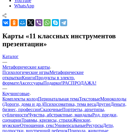
YouTube
WhatsApp
Карты «11 классных инструментов
презентации»
Каталог
—
Mетафорические карты
Психологические игры
Метафорические
открытки
Книги
Продукты в электр.
формате
Аксессуары
Подарки!
РАСПРОДАЖА!
—
Коучинговые
Комплекты колод
Перинатальная тема
Текстовые
Моноколоды
(Дороги, дома и др.)
Психосоматика, тема веса
Другие
Деньги,
бизнес, профессии
Сказочные
Портреты, архетипы,
субличности
Чувства, абстрактные, мандалы
Род, предки,
сценарии
Травмы, кризисы, страхи
Женские,
мужские
Отношения, секс
Универсальные
Ресурсы
Дети,
подростки, внутренний ребенок
Природа, животные