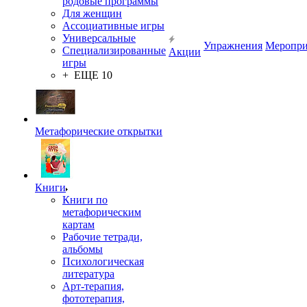
родовые программы
Для женщин
Ассоциативные игры
Универсальные
Упражнения
Меропри
Специализированные
Акции
игры
+ ЕЩЕ 10
Метафорические открытки
Книги
Книги по
метафорическим
картам
Рабочие тетради,
альбомы
Психологическая
литература
Арт-терапия,
фототерапия,