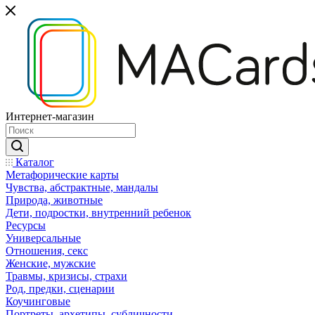
Интернет-магазин
Каталог
Mетафорические карты
Чувства, абстрактные, мандалы
Природа, животные
Дети, подростки, внутренний ребенок
Ресурсы
Универсальные
Отношения, секс
Женские, мужские
Травмы, кризисы, страхи
Род, предки, сценарии
Коучинговые
Портреты, архетипы, субличности