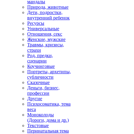
мандалы
Природа, животные
Дети, подростки,
внутренний ребенок
Ресурсы
Универсальные
Отношения, секс
Женские, мужские
Травмы, кризисы,
страхи
Род, предки,
сценарии
Коучинговые
Портреты, архетипы,
субличности
Сказочные
Деньги, бизнес,
профессии
Другие
Психосоматика, тема
веса
Моноколоды
(Дороги, дома и др.)
Текстовые
Перинатальная тема