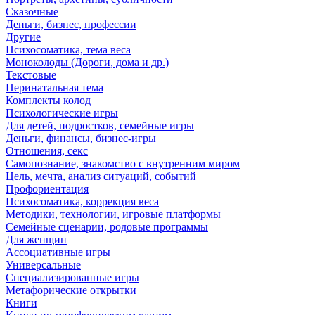
Сказочные
Деньги, бизнес, профессии
Другие
Психосоматика, тема веса
Моноколоды (Дороги, дома и др.)
Текстовые
Перинатальная тема
Комплекты колод
Психологические игры
Для детей, подростков, семейные игры
Деньги, финансы, бизнес-игры
Отношения, секс
Самопознание, знакомство с внутренним миром
Цель, мечта, анализ ситуаций, событий
Профориентация
Психосоматика, коррекция веса
Методики, технологии, игровые платформы
Семейные сценарии, родовые программы
Для женщин
Ассоциативные игры
Универсальные
Специализированные игры
Метафорические открытки
Книги