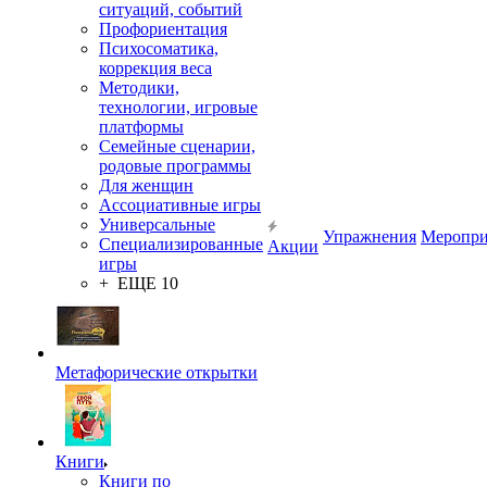
ситуаций, событий
Профориентация
Психосоматика,
коррекция веса
Методики,
технологии, игровые
платформы
Семейные сценарии,
родовые программы
Для женщин
Ассоциативные игры
Универсальные
Упражнения
Меропри
Специализированные
Акции
игры
+ ЕЩЕ 10
Метафорические открытки
Книги
Книги по