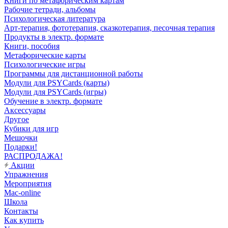
Книги по метафорическим картам
Рабочие тетради, альбомы
Психологическая литература
Арт-терапия, фототерапия, сказкотерапия, песочная терапия
Продукты в электр. формате
Книги, пособия
Метафорические карты
Психологические игры
Программы для дистанционной работы
Модули для PSYCards (карты)
Модули для PSYCards (игры)
Обучение в электр. формате
Аксессуары
Другое
Кубики для игр
Мешочки
Подарки!
РАСПРОДАЖА!
Акции
Упражнения
Мероприятия
Mac-online
Школа
Контакты
Как купить