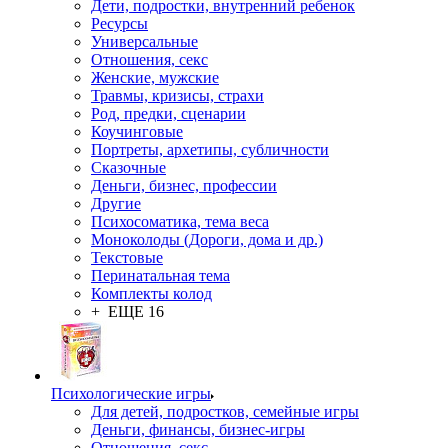
Дети, подростки, внутренний ребенок
Ресурсы
Универсальные
Отношения, секс
Женские, мужские
Травмы, кризисы, страхи
Род, предки, сценарии
Коучинговые
Портреты, архетипы, субличности
Сказочные
Деньги, бизнес, профессии
Другие
Психосоматика, тема веса
Моноколоды (Дороги, дома и др.)
Текстовые
Перинатальная тема
Комплекты колод
+ ЕЩЕ 16
Психологические игры
Для детей, подростков, семейные игры
Деньги, финансы, бизнес-игры
Отношения, секс