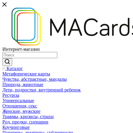
Интернет-магазин
Каталог
Mетафорические карты
Чувства, абстрактные, мандалы
Природа, животные
Дети, подростки, внутренний ребенок
Ресурсы
Универсальные
Отношения, секс
Женские, мужские
Травмы, кризисы, страхи
Род, предки, сценарии
Коучинговые
Портреты, архетипы, субличности