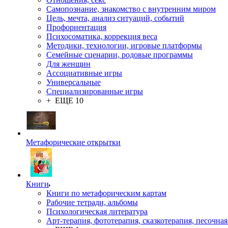
Самопознание, знакомство с внутренним миром
Цель, мечта, анализ ситуаций, событий
Профориентация
Психосоматика, коррекция веса
Методики, технологии, игровые платформы
Семейные сценарии, родовые программы
Для женщин
Ассоциативные игры
Универсальные
Специализированные игры
+ ЕЩЕ 10
Метафорические открытки
Книги
Книги по метафорическим картам
Рабочие тетради, альбомы
Психологическая литература
Арт-терапия, фототерапия, сказкотерапия, песочная