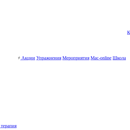
К
Акции
Упражнения
Мероприятия
Mac-online
Школа
 терапия