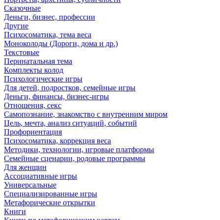
Сказочные
Деньги, бизнес, профессии
Другие
Психосоматика, тема веса
Моноколоды (Дороги, дома и др.)
Текстовые
Перинатальная тема
Комплекты колод
Психологические игры
Для детей, подростков, семейные игры
Деньги, финансы, бизнес-игры
Отношения, секс
Самопознание, знакомство с внутренним миром
Цель, мечта, анализ ситуаций, событий
Профориентация
Психосоматика, коррекция веса
Методики, технологии, игровые платформы
Семейные сценарии, родовые программы
Для женщин
Ассоциативные игры
Универсальные
Специализированные игры
Метафорические открытки
Книги