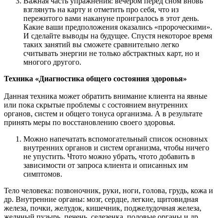
Важная часть упражнения: вечером перед сном вновь
взглянуть на карту и отметить про себя, что из
пережитого вами накануне проигралось в этот день.
Какие ваши предположения оказались «пророческими».
И сделайте выводы на будущее. Спустя некоторое время
таких занятий вы сможете сравнительно легко
считывать энергии не только абстрактных карт, но и
многого другого.
Техника «Диагностика общего состояния здоровья»
Данная техника может обратить внимание клиента на явные
или пока скрытые проблемы с состоянием внутренних
органов, систем и общего тонуса организма. А в результате
принять меры по восстановлению своего здоровья.
Можно напечатать вспомогательный список основных
внутренних органов и систем организма, чтобы ничего
не упустить. Что­то можно убрать, что­то добавить в
зависимости от запроса клиента и описанных им
симптомов.
Тело человека: позвоночник, руки, ноги, голова, грудь, кожа и
др. Внутренние органы: мозг, сердце, легкие, щитовидная
железа, почки, желудок, кишечник, поджелудочная железа,
желчный пузырь, печень, селезенка, половые органы и др.