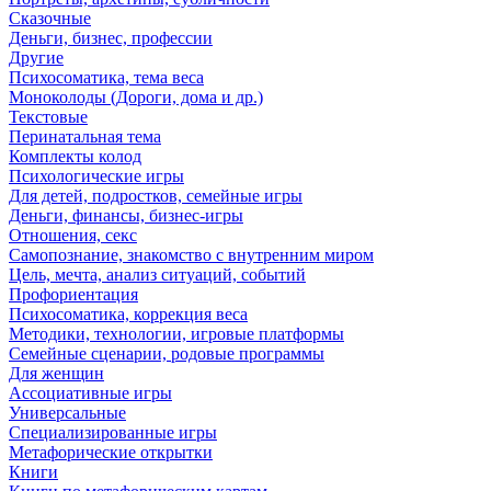
Сказочные
Деньги, бизнес, профессии
Другие
Психосоматика, тема веса
Моноколоды (Дороги, дома и др.)
Текстовые
Перинатальная тема
Комплекты колод
Психологические игры
Для детей, подростков, семейные игры
Деньги, финансы, бизнес-игры
Отношения, секс
Самопознание, знакомство с внутренним миром
Цель, мечта, анализ ситуаций, событий
Профориентация
Психосоматика, коррекция веса
Методики, технологии, игровые платформы
Семейные сценарии, родовые программы
Для женщин
Ассоциативные игры
Универсальные
Специализированные игры
Метафорические открытки
Книги