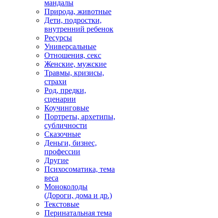
мандалы
Природа, животные
Дети, подростки,
внутренний ребенок
Ресурсы
Универсальные
Отношения, секс
Женские, мужские
Травмы, кризисы,
страхи
Род, предки,
сценарии
Коучинговые
Портреты, архетипы,
субличности
Сказочные
Деньги, бизнес,
профессии
Другие
Психосоматика, тема
веса
Моноколоды
(Дороги, дома и др.)
Текстовые
Перинатальная тема