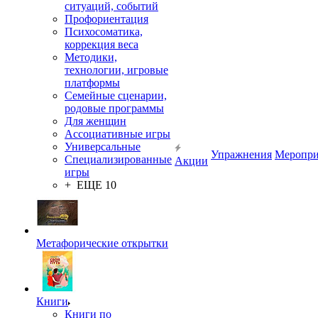
ситуаций, событий
Профориентация
Психосоматика,
коррекция веса
Методики,
технологии, игровые
платформы
Семейные сценарии,
родовые программы
Для женщин
Ассоциативные игры
Универсальные
Упражнения
Меропри
Специализированные
Акции
игры
+ ЕЩЕ 10
Метафорические открытки
Книги
Книги по