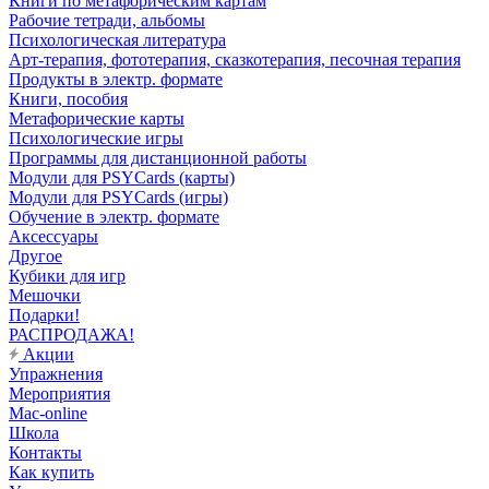
Книги по метафорическим картам
Рабочие тетради, альбомы
Психологическая литература
Арт-терапия, фототерапия, сказкотерапия, песочная терапия
Продукты в электр. формате
Книги, пособия
Метафорические карты
Психологические игры
Программы для дистанционной работы
Модули для PSYCards (карты)
Модули для PSYCards (игры)
Обучение в электр. формате
Аксессуары
Другое
Кубики для игр
Мешочки
Подарки!
РАСПРОДАЖА!
Акции
Упражнения
Мероприятия
Mac-online
Школа
Контакты
Как купить