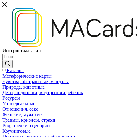
Интернет-магазин
Каталог
Mетафорические карты
Чувства, абстрактные, мандалы
Природа, животные
Дети, подростки, внутренний ребенок
Ресурсы
Универсальные
Отношения, секс
Женские, мужские
Травмы, кризисы, страхи
Род, предки, сценарии
Коучинговые
Портреты, архетипы, субличности