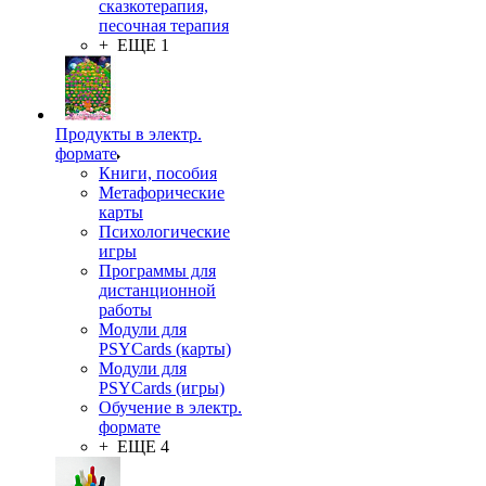
сказкотерапия,
песочная терапия
+ ЕЩЕ 1
Продукты в электр.
формате
Книги, пособия
Метафорические
карты
Психологические
игры
Программы для
дистанционной
работы
Модули для
PSYCards (карты)
Модули для
PSYCards (игры)
Обучение в электр.
формате
+ ЕЩЕ 4