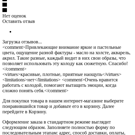
Нет оценок
Оставить отзыв
Загрузка отзывов...
<comment>Привлекающие внимание яркие и пастельные
цвета, ощущение разной фактуры - масло на холсте, акварель,
акрил. Такие разные, каждый видит в них свои образы, что
позволяет использовать эту колоду как сюжетную. Спасибо!
</comment>
<virtues>красивые, плотные, приятные наощупь</virtues>
<limitations>нет</limitations> <comment>Очень нравится
работать с колодой, помогают вытащить эмоции, когда
сложно понять себя.</comment>
Для покупки товара в нашем интернет-магазине выберите
понравившийся товар и добавьте его в корзину. Далее
перейдите в Корзину.
Оформление заказа в стандартном режиме выглядит
следующим образом. Заполняете полностью форму по
последовательным этапам: адрес, способ доставки, оплаты,