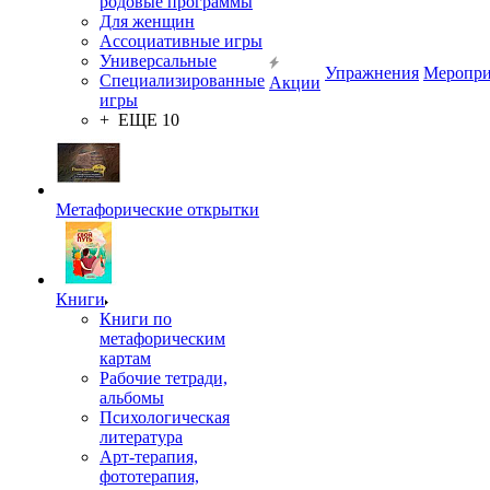
родовые программы
Для женщин
Ассоциативные игры
Универсальные
Упражнения
Меропри
Специализированные
Акции
игры
+ ЕЩЕ 10
Метафорические открытки
Книги
Книги по
метафорическим
картам
Рабочие тетради,
альбомы
Психологическая
литература
Арт-терапия,
фототерапия,