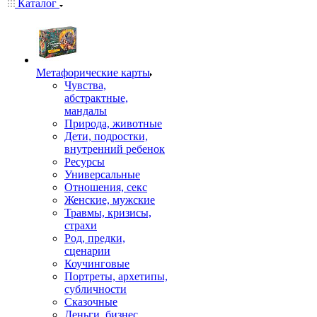
Каталог
Mетафорические карты
Чувства,
абстрактные,
мандалы
Природа, животные
Дети, подростки,
внутренний ребенок
Ресурсы
Универсальные
Отношения, секс
Женские, мужские
Травмы, кризисы,
страхи
Род, предки,
сценарии
Коучинговые
Портреты, архетипы,
субличности
Сказочные
Деньги, бизнес,