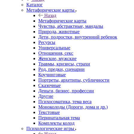
Каталог
Mетафорические карты
Назад
Mетафорические карты
Чувства, абстрактные, мандалы
Природа, животные
Дети, подростки, внутренний ребенок
Ресурсы
Универсальные
Отношения, секс
Женские, мужские
Травмы, кризисы, страхи
Род, предки, сценарии
Коучинговые
Портреты, архетипы, субличности
Сказочные
Деньги, бизнес, профессии
Другие
Психосоматика, тема веса
Моноколоды (Дороги, дома и др.)
Текстовые
Перинатальная тема
Комплекты колод
Психологические игры
Назад