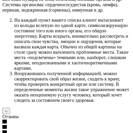
Системы организма: сердечно­сосудистая (кровь, лимфа),
нервная, эндокринная (гормоны), иммунная и др.
На каждый пункт вашего списка клиент вытаскивает
из колоды вслепую по одной карте, символизирующую
состояние того или иного органа, его общую
энергетику. Карты вскрыть, внимательно рассмотреть и
описать свои чувства, эмоции и ощущения, которые
вызвала каждая карта. Обычно из общей картины на
столе сразу можно вычленить проблемные места. Такие
места «подсвечены» темными или, наоборот, слишком
яркими, неоднозначными и хаотично­ритмичными
картами.
Вооружившись полученной информацией, можно
скорректировать свой образ жизни, сходить к врачу,
чтобы проверить конкретный орган или систему. В
определенные моменты жизни такое упражнение может
оказать неоценимую услугу человеку, который хочет
следить за состоянием своего здоровья.
Отзывы