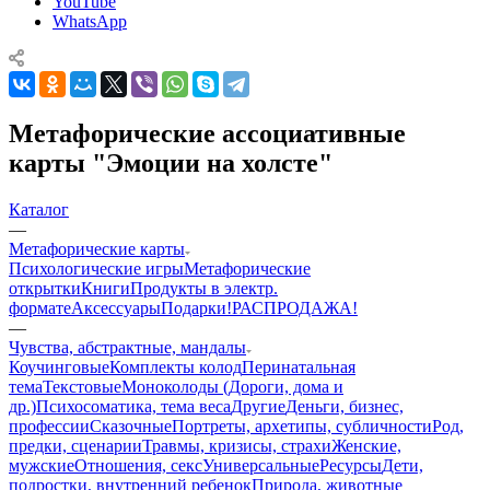
YouTube
WhatsApp
Метафорические ассоциативные
карты "Эмоции на холсте"
Каталог
—
Mетафорические карты
Психологические игры
Метафорические
открытки
Книги
Продукты в электр.
формате
Аксессуары
Подарки!
РАСПРОДАЖА!
—
Чувства, абстрактные, мандалы
Коучинговые
Комплекты колод
Перинатальная
тема
Текстовые
Моноколоды (Дороги, дома и
др.)
Психосоматика, тема веса
Другие
Деньги, бизнес,
профессии
Сказочные
Портреты, архетипы, субличности
Род,
предки, сценарии
Травмы, кризисы, страхи
Женские,
мужские
Отношения, секс
Универсальные
Ресурсы
Дети,
подростки, внутренний ребенок
Природа, животные