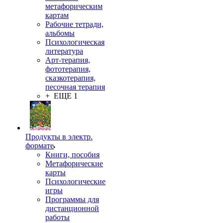
метафорическим
картам
Рабочие тетради,
альбомы
Психологическая
литература
Арт-терапия,
фототерапия,
сказкотерапия,
песочная терапия
+ ЕЩЕ 1
Продукты в электр.
формате
Книги, пособия
Метафорические
карты
Психологические
игры
Программы для
дистанционной
работы