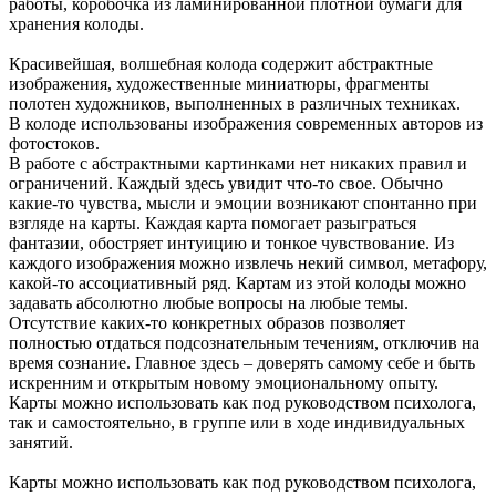
работы, коробочка из ламинированной плотной бумаги для
хранения колоды.
Красивейшая, волшебная колода содержит абстрактные
изображения, художественные миниатюры, фрагменты
полотен художников, выполненных в различных техниках.
В колоде использованы изображения современных авторов из
фотостоков.
В работе с абстрактными картинками нет никаких правил и
ограничений. Каждый здесь увидит что-то свое. Обычно
какие-то чувства, мысли и эмоции возникают спонтанно при
взгляде на карты. Каждая карта помогает разыграться
фантазии, обостряет интуицию и тонкое чувствование. Из
каждого изображения можно извлечь некий символ, метафору,
какой-то ассоциативный ряд. Картам из этой колоды можно
задавать абсолютно любые вопросы на любые темы.
Отсутствие каких-то конкретных образов позволяет
полностью отдаться подсознательным течениям, отключив на
время сознание. Главное здесь – доверять самому себе и быть
искренним и открытым новому эмоциональному опыту.
Карты можно использовать как под руководством психолога,
так и самостоятельно, в группе или в ходе индивидуальных
занятий.
Карты можно использовать как под руководством психолога,