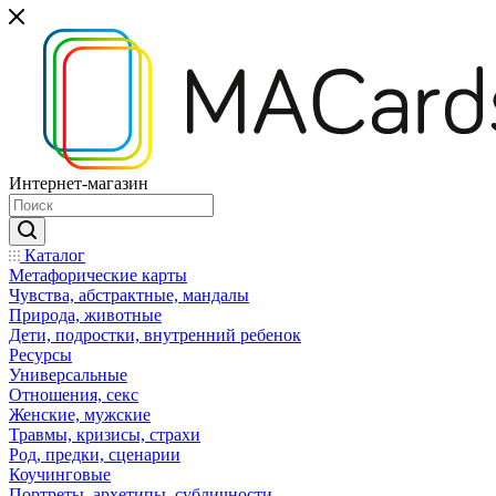
Интернет-магазин
Каталог
Mетафорические карты
Чувства, абстрактные, мандалы
Природа, животные
Дети, подростки, внутренний ребенок
Ресурсы
Универсальные
Отношения, секс
Женские, мужские
Травмы, кризисы, страхи
Род, предки, сценарии
Коучинговые
Портреты, архетипы, субличности