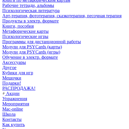
Книги по метафорическим картам
Рабочие тетради, альбомы
Психологическая литература
Арт-терапия, фототерапия, сказкотерапия, песочная терапия
Продукты в электр. формате
Книги, пособия
Метафорические карты
Психологические игры
Программы для дистанционной работы
Модули для PSYCards (карты)
Модули для PSYCards (игры)
Обучение в электр. формате
Аксессуары
Другое
Кубики для игр
Мешочки
Подарки!
РАСПРОДАЖА!
Акции
Упражнения
Мероприятия
Mac-online
Школа
Контакты
Как купить