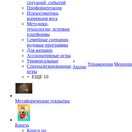
ситуаций, событий
Профориентация
Психосоматика,
коррекция веса
Методики,
технологии, игровые
платформы
Семейные сценарии,
родовые программы
Для женщин
Ассоциативные игры
Универсальные
Упражнения
Меропри
Специализированные
Акции
игры
+ ЕЩЕ 10
Метафорические открытки
Книги
Книги по