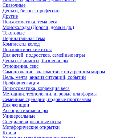
Сказочные
Деньги, бизнес, профессии
Другие
Психосоматика, тема веса
Моноколоды (Дороги, дома и др.)
Текстовые
Перинатальная тема
Комплекты колод
Психологические игры
Для детей, подростков, семейные игры
Деньги, финансы, бизнес-игры
Отношения, секс
Самопознание, знакомство с внутренним миром
Цель, мечта, анализ ситуаций, событий
Профориентация
Психосоматика, коррекция веса
Методики, технологии, игровые платформы
Семейные сценарии, родовые программы
Для женщин
Ассоциативные игры
Универсальные
Специализированные игры
Метафорические открытки
Книги