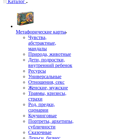
Каталог
Mетафорические карты
Чувства,
абстрактные,
мандалы
Природа, животные
Дети, подростки,
внутренний ребенок
Ресурсы
Универсальные
Отношения, секс
Женские, мужские
Травмы, кризисы,
страхи
Род, предки,
сценарии
Коучинговые
Портреты, архетипы,
субличности
Сказочные
Деньги, бизнес,