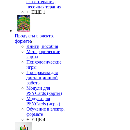
сказкотерапия,
песочная терапия
+ ЕЩЕ 1
Продукты в электр.
формате
Книги, пособия
Метафорические
карты
Психологические
игры
Программы для
дистанционной
работы
Модули для
PSYCards (карты)
Модули для
PSYCards (игры)
Обучение в электр.
формате
+ ЕЩЕ 4