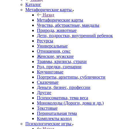
Каталог
Mетафорические карты
Назад
Mетафорические карты
Чувства, абстрактные, мандалы
Природа, животные
Дети, подростки, внутренний ребенок
Ресурсы
Универсальные
Отношения, секс
Женские, мужские
Травмы, кризисы, страхи
Род, предки, сценарии
Коучинговые
Портреты, архетипы, субличности
Сказочные
Деньги, бизнес, профессии
Другие
Психосоматика, тема веса
Моноколоды (Дороги, дома и др.)
Текстовые
Перинатальная тема
Комплекты колод
Психологические игры
Назад