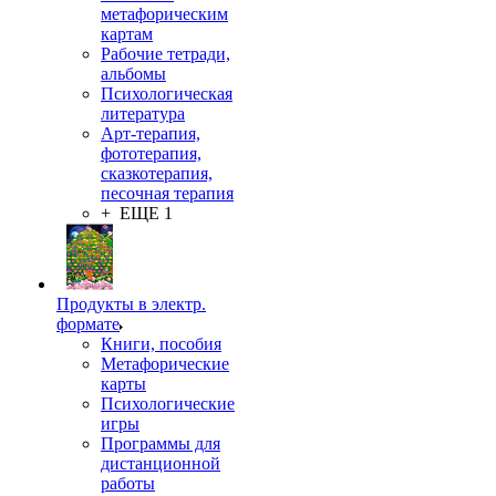
метафорическим
картам
Рабочие тетради,
альбомы
Психологическая
литература
Арт-терапия,
фототерапия,
сказкотерапия,
песочная терапия
+ ЕЩЕ 1
Продукты в электр.
формате
Книги, пособия
Метафорические
карты
Психологические
игры
Программы для
дистанционной
работы