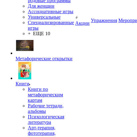
родовые программы
Для женщин
Ассоциативные игры
Универсальные
Упражнения
Меропри
Специализированные
Акции
игры
+ ЕЩЕ 10
Метафорические открытки
Книги
Книги по
метафорическим
картам
Рабочие тетради,
альбомы
Психологическая
литература
Арт-терапия,
фототерапия,