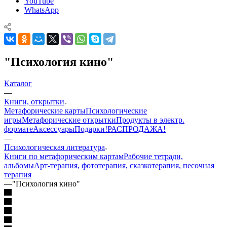
YouTube
WhatsApp
"Психология кино"
Каталог
—
Книги, открытки
Mетафорические карты
Психологические
игры
Метафорические открытки
Продукты в электр.
формате
Аксессуары
Подарки!
РАСПРОДАЖА!
—
Психологическая литература
Книги по метафорическим картам
Рабочие тетради,
альбомы
Арт-терапия, фототерапия, сказкотерапия, песочная
терапия
—
"Психология кино"