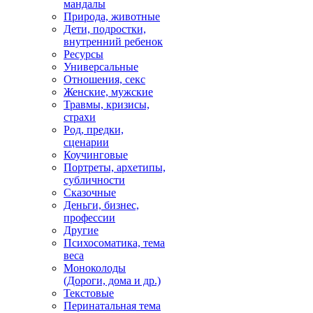
мандалы
Природа, животные
Дети, подростки,
внутренний ребенок
Ресурсы
Универсальные
Отношения, секс
Женские, мужские
Травмы, кризисы,
страхи
Род, предки,
сценарии
Коучинговые
Портреты, архетипы,
субличности
Сказочные
Деньги, бизнес,
профессии
Другие
Психосоматика, тема
веса
Моноколоды
(Дороги, дома и др.)
Текстовые
Перинатальная тема