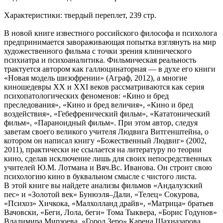
Характеристики: твердый переплет, 239 стр.
В новой книге известного российского философа и психолога
предпринимается завораживающая попытка взглянуть на мир
художественного фильма с точки зрения клинического
психиатра и психоаналитика. Фильмическая реальность
трактуется автором как галлюцинаторная — в духе его книги
«Новая модель шизофрении» (Аграф, 2012), а многие
киношедевры ХХ и ХХI веков рассматриваются как серия
психопатологических феноменов: «Кино и бред
преследования», «Кино и бред величия», «Кино и бред
воздействия», «Гебефренический фильм», «Кататонический
фильм», «Параноидный фильм». При этом автор, следуя
заветам своего великого учителя Людвига Витгенштейна, о
котором он написал книгу «Божественный Людвиг» (2002,
2011), практически не ссылается на литературу по теории
кино, сделав исключение лишь для своих непосредственных
учителей Ю.М. Лотмана и Вяч.Вс. Иванова. Он строит свою
психологию кино в буквальном смысле с чистого листа.
В этой книге вы найдете анализы фильмов «Андалузский
пес» и «Золотой век» Бунюэля–Дали, «Телец» Сокурова,
«Психоз» Хичкока, «Малхолланд драйв», «Матрица» братьев
Вачовски, «Беги, Лола, беги» Тома Тыквера, «Борис Годунов»
Владимира Мирзоева, «Город Зеро» Карена Шахназарова,