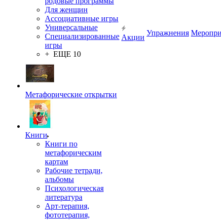
родовые программы
Для женщин
Ассоциативные игры
Универсальные
Упражнения
Меропри
Специализированные
Акции
игры
+ ЕЩЕ 10
Метафорические открытки
Книги
Книги по
метафорическим
картам
Рабочие тетради,
альбомы
Психологическая
литература
Арт-терапия,
фототерапия,