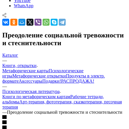
YouTube
WhatsApp
Преодоление социальной тревожности
и стеснительности
Каталог
—
Книги, открытки
Mетафорические карты
Психологические
игры
Метафорические открытки
Продукты в электр.
формате
Аксессуары
Подарки!
РАСПРОДАЖА!
—
Психологическая литература
Книги по метафорическим картам
Рабочие тетради,
альбомы
Арт-терапия, фототерапия, сказкотерапия, песочная
терапия
—
Преодоление социальной тревожности и стеснительности