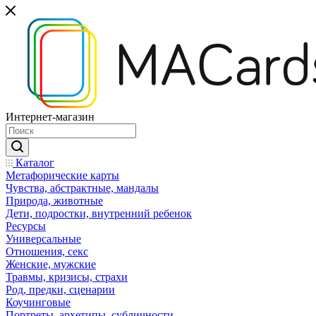
Интернет-магазин
Каталог
Mетафорические карты
Чувства, абстрактные, мандалы
Природа, животные
Дети, подростки, внутренний ребенок
Ресурсы
Универсальные
Отношения, секс
Женские, мужские
Травмы, кризисы, страхи
Род, предки, сценарии
Коучинговые
Портреты, архетипы, субличности