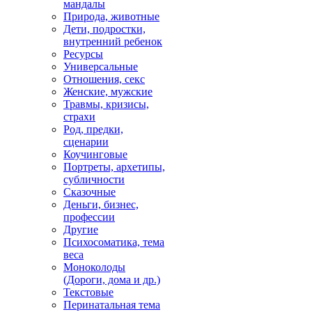
мандалы
Природа, животные
Дети, подростки,
внутренний ребенок
Ресурсы
Универсальные
Отношения, секс
Женские, мужские
Травмы, кризисы,
страхи
Род, предки,
сценарии
Коучинговые
Портреты, архетипы,
субличности
Сказочные
Деньги, бизнес,
профессии
Другие
Психосоматика, тема
веса
Моноколоды
(Дороги, дома и др.)
Текстовые
Перинатальная тема