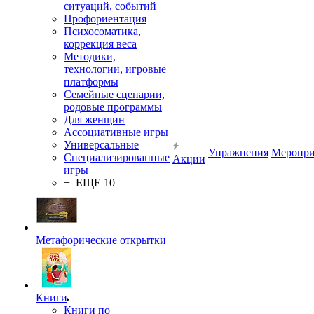
ситуаций, событий
Профориентация
Психосоматика,
коррекция веса
Методики,
технологии, игровые
платформы
Семейные сценарии,
родовые программы
Для женщин
Ассоциативные игры
Универсальные
Упражнения
Меропри
Специализированные
Акции
игры
+ ЕЩЕ 10
Метафорические открытки
Книги
Книги по