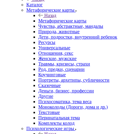
Каталог
Mетафорические карты
Назад
Mетафорические карты
Чувства, абстрактные, мандалы
Природа, животные
Дети, подростки, внутренний ребенок
Ресурсы
Универсальные
Отношения, секс
Женские, мужские
Травмы, кризисы, страхи
Род, предки, сценарии
Коучинговые
Портреты, архетипы, субличности
Сказочные
Деньги, бизнес, профессии
Другие
Психосоматика, тема веса
Моноколоды (Дороги, дома и др.)
Текстовые
Перинатальная тема
Комплекты колод
Психологические игры
Назад