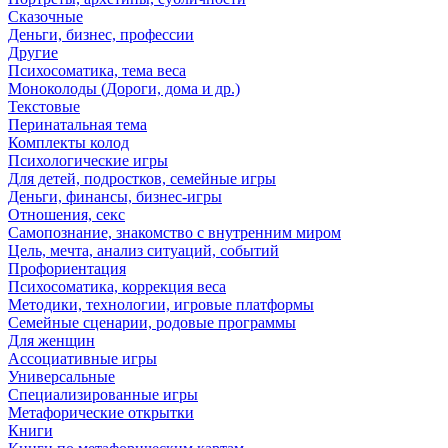
Сказочные
Деньги, бизнес, профессии
Другие
Психосоматика, тема веса
Моноколоды (Дороги, дома и др.)
Текстовые
Перинатальная тема
Комплекты колод
Психологические игры
Для детей, подростков, семейные игры
Деньги, финансы, бизнес-игры
Отношения, секс
Самопознание, знакомство с внутренним миром
Цель, мечта, анализ ситуаций, событий
Профориентация
Психосоматика, коррекция веса
Методики, технологии, игровые платформы
Семейные сценарии, родовые программы
Для женщин
Ассоциативные игры
Универсальные
Специализированные игры
Метафорические открытки
Книги