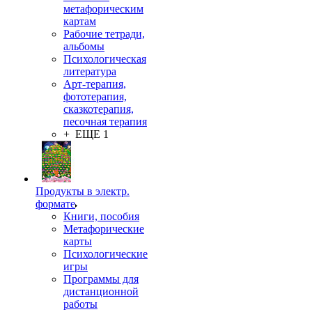
метафорическим
картам
Рабочие тетради,
альбомы
Психологическая
литература
Арт-терапия,
фототерапия,
сказкотерапия,
песочная терапия
+ ЕЩЕ 1
Продукты в электр.
формате
Книги, пособия
Метафорические
карты
Психологические
игры
Программы для
дистанционной
работы