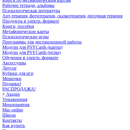
Книги по метафорическим картам
Рабочие тетради, альбомы
Психологическая литература
Арт-терапия, фототерапия, сказкотерапия, песочная терапия
Продукты в электр. формате
Книги, пособия
Метафорические карты
Психологические игры
Программы для дистанционной работы
Модули для PSYCards (карты)
Модули для PSYCards (игры)
Обучение в электр. формате
Аксессуары
Другое
Кубики для игр
Мешочки
Подарки!
РАСПРОДАЖА!
Акции
Упражнения
Мероприятия
Mac-online
Школа
Контакты
Как купить