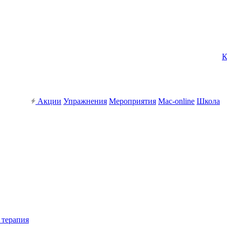
К
Акции
Упражнения
Мероприятия
Mac-online
Школа
 терапия