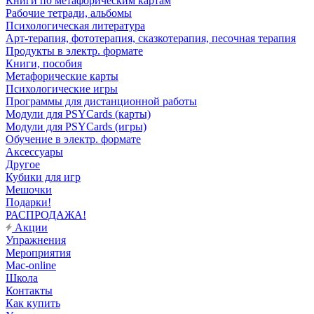
Книги по метафорическим картам
Рабочие тетради, альбомы
Психологическая литература
Арт-терапия, фототерапия, сказкотерапия, песочная терапия
Продукты в электр. формате
Книги, пособия
Метафорические карты
Психологические игры
Программы для дистанционной работы
Модули для PSYCards (карты)
Модули для PSYCards (игры)
Обучение в электр. формате
Аксессуары
Другое
Кубики для игр
Мешочки
Подарки!
РАСПРОДАЖА!
Акции
Упражнения
Мероприятия
Mac-online
Школа
Контакты
Как купить