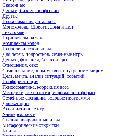
Сказочные
Деньги, бизнес, профессии
Другие
Психосоматика, тема веса
Моноколоды (Дороги, дома и др.)
Текстовые
Перинатальная тема
Комплекты колод
Психологические игры
Для детей, подростков, семейные игры
Деньги, финансы, бизнес-игры
Отношения, секс
Самопознание, знакомство с внутренним миром
Цель, мечта, анализ ситуаций, событий
Профориентация
Психосоматика, коррекция веса
Методики, технологии, игровые платформы
Семейные сценарии, родовые программы
Для женщин
Ассоциативные игры
Универсальные
Специализированные игры
Метафорические открытки
Книги