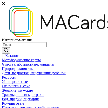
Интернет-магазин
Каталог
Mетафорические карты
Чувства, абстрактные, мандалы
Природа, животные
Дети, подростки, внутренний ребенок
Ресурсы
Универсальные
Отношения, секс
Женские, мужские
Травмы, кризисы, страхи
Род, предки, сценарии
Коучинговые
Портреты, архетипы, субличности