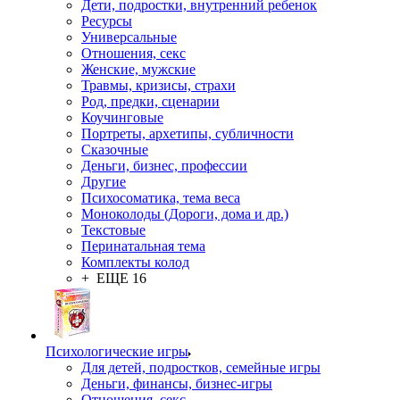
Дети, подростки, внутренний ребенок
Ресурсы
Универсальные
Отношения, секс
Женские, мужские
Травмы, кризисы, страхи
Род, предки, сценарии
Коучинговые
Портреты, архетипы, субличности
Сказочные
Деньги, бизнес, профессии
Другие
Психосоматика, тема веса
Моноколоды (Дороги, дома и др.)
Текстовые
Перинатальная тема
Комплекты колод
+ ЕЩЕ 16
Психологические игры
Для детей, подростков, семейные игры
Деньги, финансы, бизнес-игры
Отношения, секс