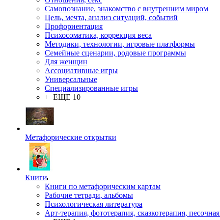
Самопознание, знакомство с внутренним миром
Цель, мечта, анализ ситуаций, событий
Профориентация
Психосоматика, коррекция веса
Методики, технологии, игровые платформы
Семейные сценарии, родовые программы
Для женщин
Ассоциативные игры
Универсальные
Специализированные игры
+ ЕЩЕ 10
Метафорические открытки
Книги
Книги по метафорическим картам
Рабочие тетради, альбомы
Психологическая литература
Арт-терапия, фототерапия, сказкотерапия, песочная