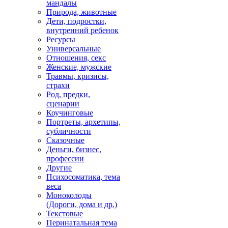
мандалы
Природа, животные
Дети, подростки,
внутренний ребенок
Ресурсы
Универсальные
Отношения, секс
Женские, мужские
Травмы, кризисы,
страхи
Род, предки,
сценарии
Коучинговые
Портреты, архетипы,
субличности
Сказочные
Деньги, бизнес,
профессии
Другие
Психосоматика, тема
веса
Моноколоды
(Дороги, дома и др.)
Текстовые
Перинатальная тема