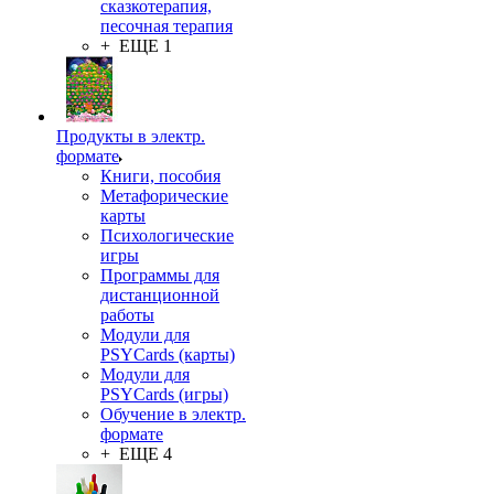
сказкотерапия,
песочная терапия
+ ЕЩЕ 1
Продукты в электр.
формате
Книги, пособия
Метафорические
карты
Психологические
игры
Программы для
дистанционной
работы
Модули для
PSYCards (карты)
Модули для
PSYCards (игры)
Обучение в электр.
формате
+ ЕЩЕ 4