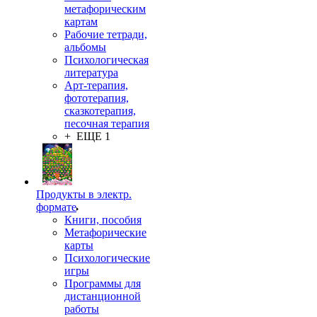
метафорическим
картам
Рабочие тетради,
альбомы
Психологическая
литература
Арт-терапия,
фототерапия,
сказкотерапия,
песочная терапия
+ ЕЩЕ 1
Продукты в электр.
формате
Книги, пособия
Метафорические
карты
Психологические
игры
Программы для
дистанционной
работы