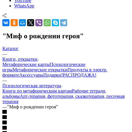
YouTube
WhatsApp
"Миф о рождении героя"
Каталог
—
Книги, открытки
Mетафорические карты
Психологические
игры
Метафорические открытки
Продукты в электр.
формате
Аксессуары
Подарки!
РАСПРОДАЖА!
—
Психологическая литература
Книги по метафорическим картам
Рабочие тетради,
альбомы
Арт-терапия, фототерапия, сказкотерапия, песочная
терапия
—
"Миф о рождении героя"