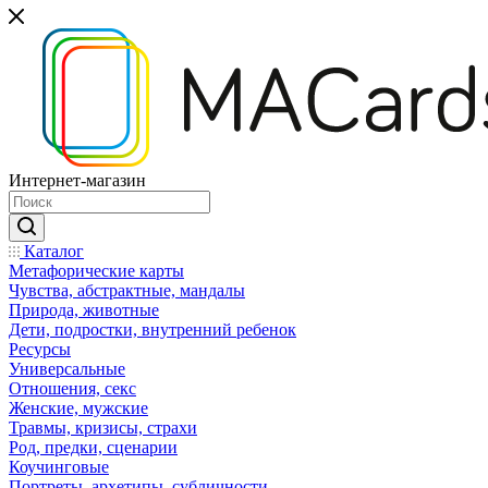
Интернет-магазин
Каталог
Mетафорические карты
Чувства, абстрактные, мандалы
Природа, животные
Дети, подростки, внутренний ребенок
Ресурсы
Универсальные
Отношения, секс
Женские, мужские
Травмы, кризисы, страхи
Род, предки, сценарии
Коучинговые
Портреты, архетипы, субличности