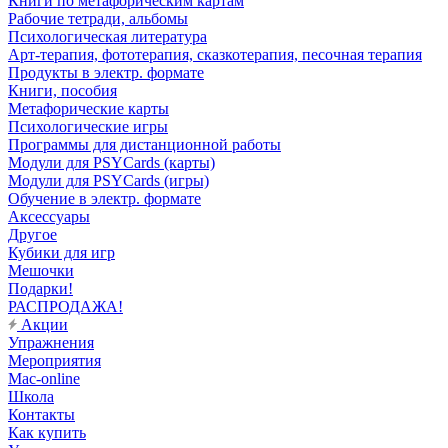
Книги по метафорическим картам
Рабочие тетради, альбомы
Психологическая литература
Арт-терапия, фототерапия, сказкотерапия, песочная терапия
Продукты в электр. формате
Книги, пособия
Метафорические карты
Психологические игры
Программы для дистанционной работы
Модули для PSYCards (карты)
Модули для PSYCards (игры)
Обучение в электр. формате
Аксессуары
Другое
Кубики для игр
Мешочки
Подарки!
РАСПРОДАЖА!
Акции
Упражнения
Мероприятия
Mac-online
Школа
Контакты
Как купить