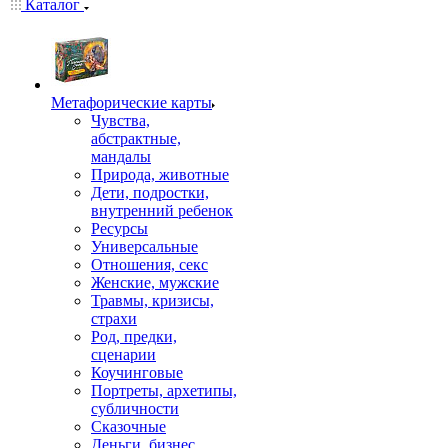
Каталог
Mетафорические карты
Чувства,
абстрактные,
мандалы
Природа, животные
Дети, подростки,
внутренний ребенок
Ресурсы
Универсальные
Отношения, секс
Женские, мужские
Травмы, кризисы,
страхи
Род, предки,
сценарии
Коучинговые
Портреты, архетипы,
субличности
Сказочные
Деньги, бизнес,