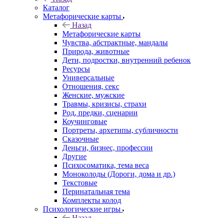
Каталог
Mетафорические карты
Назад
Mетафорические карты
Чувства, абстрактные, мандалы
Природа, животные
Дети, подростки, внутренний ребенок
Ресурсы
Универсальные
Отношения, секс
Женские, мужские
Травмы, кризисы, страхи
Род, предки, сценарии
Коучинговые
Портреты, архетипы, субличности
Сказочные
Деньги, бизнес, профессии
Другие
Психосоматика, тема веса
Моноколоды (Дороги, дома и др.)
Текстовые
Перинатальная тема
Комплекты колод
Психологические игры
Назад