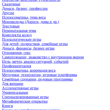
Сказочные
Деньги, бизнес, профессии
Другие
Психосоматика, тема веса
Моноколоды (Дороги, дома и др.)
Текстовые
Перинатальная тема
Комплекты колод
Психологические игры
Для детей, подростков, семейные игры
Деньги, финансы, бизнес-игры
Отношения, секс
Самопознание, знакомство с внутренним миром
Цель, мечта, анализ ситуаций, событий
Профориентация
Психосоматика, коррекция веса
Методики, технологии, игровые платформы
Семейные сценарии, родовые программы
Для женщин
Ассоциативные игры
Универсальные
Специализированные игры
Метафорические открытки
Книги