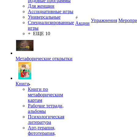
родовые программы
Для женщин
Ассоциативные игры
Универсальные
Упражнения
Меропри
Специализированные
Акции
игры
+ ЕЩЕ 10
Метафорические открытки
Книги
Книги по
метафорическим
картам
Рабочие тетради,
альбомы
Психологическая
литература
Арт-терапия,
фототерапия,