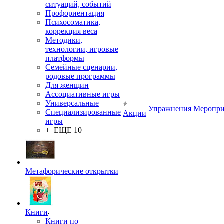
ситуаций, событий
Профориентация
Психосоматика,
коррекция веса
Методики,
технологии, игровые
платформы
Семейные сценарии,
родовые программы
Для женщин
Ассоциативные игры
Универсальные
Упражнения
Меропри
Специализированные
Акции
игры
+ ЕЩЕ 10
Метафорические открытки
Книги
Книги по