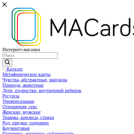
Интернет-магазин
Каталог
Mетафорические карты
Чувства, абстрактные, мандалы
Природа, животные
Дети, подростки, внутренний ребенок
Ресурсы
Универсальные
Отношения, секс
Женские, мужские
Травмы, кризисы, страхи
Род, предки, сценарии
Коучинговые
Портреты, архетипы, субличности