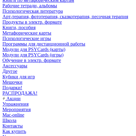
Книги по метафорическим картам
Рабочие тетради, альбомы
Психологическая литература
Арт-терапия, фототерапия, сказкотерапия, песочная терапия
Продукты в электр. формате
Книги, пособия
Метафорические карты
Психологические игры
Программы для дистанционной работы
Модули для PSYCards (карты)
Модули для PSYCards (игры)
Обучение в электр. формате
Аксессуары
Другое
Кубики для игр
Мешочки
Подарки!
РАСПРОДАЖА!
Акции
Упражнения
Мероприятия
Mac-online
Школа
Контакты
Как купить