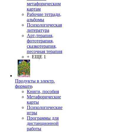
метафорическим
картам
Рабочие тетради,
альбомы
Психологическая
литература
Арт-терапия,
фототерапия,
сказкотерапия,
песочная терапия
+ ЕЩЕ 1
Продукты в электр.
формате
Книги, пособия
Метафорические
карты
Психологические
игры
Программы для
дистанционной
работы