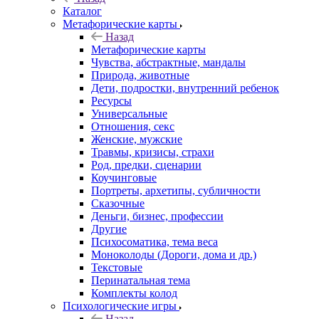
Каталог
Mетафорические карты
Назад
Mетафорические карты
Чувства, абстрактные, мандалы
Природа, животные
Дети, подростки, внутренний ребенок
Ресурсы
Универсальные
Отношения, секс
Женские, мужские
Травмы, кризисы, страхи
Род, предки, сценарии
Коучинговые
Портреты, архетипы, субличности
Сказочные
Деньги, бизнес, профессии
Другие
Психосоматика, тема веса
Моноколоды (Дороги, дома и др.)
Текстовые
Перинатальная тема
Комплекты колод
Психологические игры
Назад