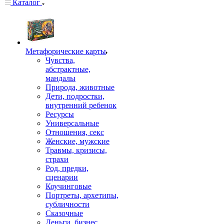
Каталог
Mетафорические карты
Чувства,
абстрактные,
мандалы
Природа, животные
Дети, подростки,
внутренний ребенок
Ресурсы
Универсальные
Отношения, секс
Женские, мужские
Травмы, кризисы,
страхи
Род, предки,
сценарии
Коучинговые
Портреты, архетипы,
субличности
Сказочные
Деньги, бизнес,