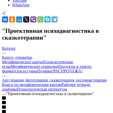
YouTube
WhatsApp
"Проективная психодиагностика в
сказкотерапии"
Каталог
—
Книги, открытки
Mетафорические карты
Психологические
игры
Метафорические открытки
Продукты в электр.
формате
Аксессуары
Подарки!
РАСПРОДАЖА!
—
Арт-терапия, фототерапия, сказкотерапия, песочная терапия
Книги по метафорическим картам
Рабочие тетради,
альбомы
Психологическая литература
—
"Проективная психодиагностика в сказкотерапии"