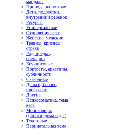
мандалы
Природа, животные
Дети, подростки,
внутренний ребенок
Ресурсы
Универсальные
Отношения, секс
Женские, мужские
Травмы, кризисы,
страхи
Род, предки,
сценарии
Коучинговые
Портреты, архетипы,
субличности
Сказочные
Деньги, бизнес,
профессии
Другие
Психосоматика, тема
веса
Моноколоды
(Дороги, дома и др.)
Текстовые
Перинатальная тема