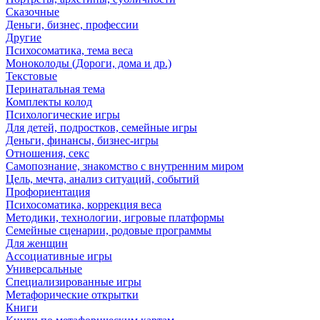
Сказочные
Деньги, бизнес, профессии
Другие
Психосоматика, тема веса
Моноколоды (Дороги, дома и др.)
Текстовые
Перинатальная тема
Комплекты колод
Психологические игры
Для детей, подростков, семейные игры
Деньги, финансы, бизнес-игры
Отношения, секс
Самопознание, знакомство с внутренним миром
Цель, мечта, анализ ситуаций, событий
Профориентация
Психосоматика, коррекция веса
Методики, технологии, игровые платформы
Семейные сценарии, родовые программы
Для женщин
Ассоциативные игры
Универсальные
Специализированные игры
Метафорические открытки
Книги