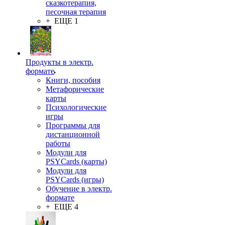
сказкотерапия,
песочная терапия
+ ЕЩЕ 1
Продукты в электр.
формате
Книги, пособия
Метафорические
карты
Психологические
игры
Программы для
дистанционной
работы
Модули для
PSYCards (карты)
Модули для
PSYCards (игры)
Обучение в электр.
формате
+ ЕЩЕ 4