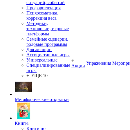
ситуаций, событий
Профориентация
Психосоматика,
коррекция веса
Методики,
технологии, игровые
платформы
Семейные сценарии,
родовые программы
Для женщин
Ассоциативные игры
Универсальные
Упражнения
Меропри
Специализированные
Акции
игры
+ ЕЩЕ 10
Метафорические открытки
Книги
Книги по