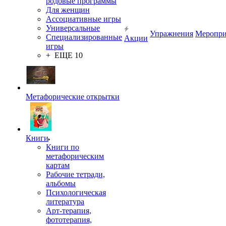
родовые программы
Для женщин
Ассоциативные игры
Универсальные
Упражнения
Меропри
Специализированные
Акции
игры
+ ЕЩЕ 10
Метафорические открытки
Книги
Книги по
метафорическим
картам
Рабочие тетради,
альбомы
Психологическая
литература
Арт-терапия,
фототерапия,