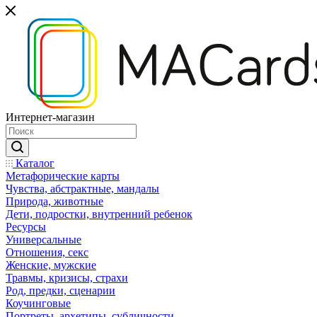
Интернет-магазин
Каталог
Mетафорические карты
Чувства, абстрактные, мандалы
Природа, животные
Дети, подростки, внутренний ребенок
Ресурсы
Универсальные
Отношения, секс
Женские, мужские
Травмы, кризисы, страхи
Род, предки, сценарии
Коучинговые
Портреты, архетипы, субличности