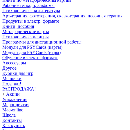
Книги по метафорическим картам
Рабочие тетради, альбомы
Психологическая литература
Арт-терапия, фототерапия, сказкотерапия, песочная терапия
Продукты в электр. формате
Книги, пособия
Метафорические карты
Психологические игры
Программы для дистанционной работы
Модули для PSYCards (карты)
Модули для PSYCards (игры)
Обучение в электр. формате
Аксессуары
Другое
Кубики для игр
Мешочки
Подарки!
РАСПРОДАЖА!
Акции
Упражнения
Мероприятия
Mac-online
Школа
Контакты
Как купить