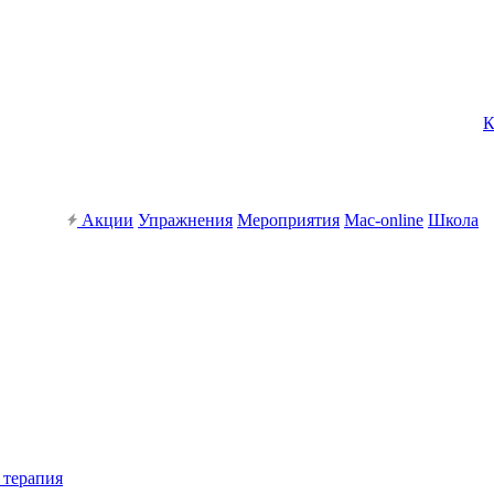
К
Акции
Упражнения
Мероприятия
Mac-online
Школа
 терапия