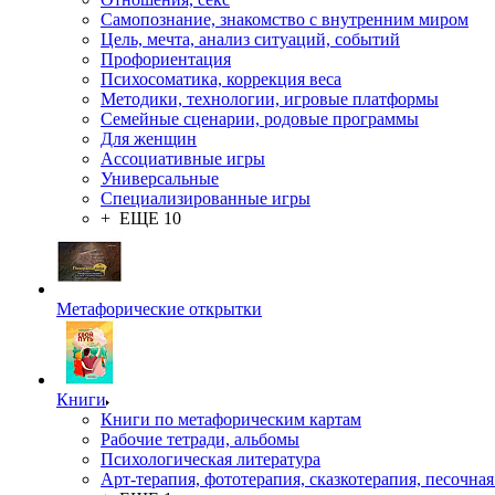
Самопознание, знакомство с внутренним миром
Цель, мечта, анализ ситуаций, событий
Профориентация
Психосоматика, коррекция веса
Методики, технологии, игровые платформы
Семейные сценарии, родовые программы
Для женщин
Ассоциативные игры
Универсальные
Специализированные игры
+ ЕЩЕ 10
Метафорические открытки
Книги
Книги по метафорическим картам
Рабочие тетради, альбомы
Психологическая литература
Арт-терапия, фототерапия, сказкотерапия, песочная