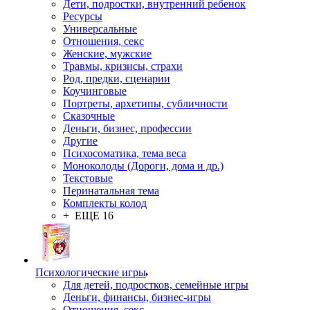
Дети, подростки, внутренний ребенок
Ресурсы
Универсальные
Отношения, секс
Женские, мужские
Травмы, кризисы, страхи
Род, предки, сценарии
Коучинговые
Портреты, архетипы, субличности
Сказочные
Деньги, бизнес, профессии
Другие
Психосоматика, тема веса
Моноколоды (Дороги, дома и др.)
Текстовые
Перинатальная тема
Комплекты колод
+ ЕЩЕ 16
Психологические игры
Для детей, подростков, семейные игры
Деньги, финансы, бизнес-игры
Отношения, секс