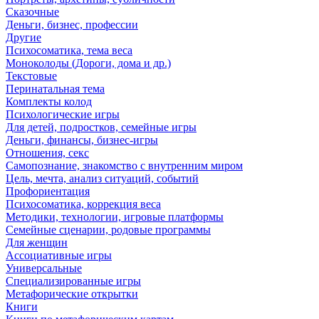
Сказочные
Деньги, бизнес, профессии
Другие
Психосоматика, тема веса
Моноколоды (Дороги, дома и др.)
Текстовые
Перинатальная тема
Комплекты колод
Психологические игры
Для детей, подростков, семейные игры
Деньги, финансы, бизнес-игры
Отношения, секс
Самопознание, знакомство с внутренним миром
Цель, мечта, анализ ситуаций, событий
Профориентация
Психосоматика, коррекция веса
Методики, технологии, игровые платформы
Семейные сценарии, родовые программы
Для женщин
Ассоциативные игры
Универсальные
Специализированные игры
Метафорические открытки
Книги