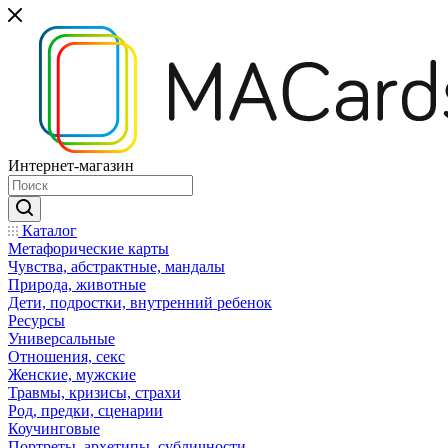
Интернет-магазин
Каталог
Mетафорические карты
Чувства, абстрактные, мандалы
Природа, животные
Дети, подростки, внутренний ребенок
Ресурсы
Универсальные
Отношения, секс
Женские, мужские
Травмы, кризисы, страхи
Род, предки, сценарии
Коучинговые
Портреты, архетипы, субличности