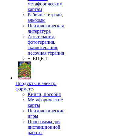
метафорическим
картам
Рабочие тетради,
альбомы
Психологическая
литература
Арт-терапия,
фототерапия,
сказкотерапия,
песочная терапия
+ ЕЩЕ 1
Продукты в электр.
формате
Книги, пособия
Метафорические
карты
Психологические
игры
Программы для
дистанционной
работы