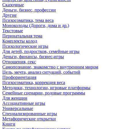
Сказочные
Деньги, бизнес, профессии
Другие
Психосоматика, тема веса
Моноколоды (Дороги, дома и др.)
Текстовые
Перинатальная тема
Комплекты колод
Психологические игры
Для детей, подростков, семейные игры
Деньги, финансы, бизнес-игры
Отношения, секс
Самопознание, знакомство с внутренним миром
Цель, мечта, анализ ситуаций, событий
Профориентация
Психосоматика, коррекция веса
Методики, технологии, игровые платформы
Семейные сценарии, родовые программы
Для женщин
Ассоциативные игры
Универсальные
Специализированные игры
Метафорические открытки
Книги