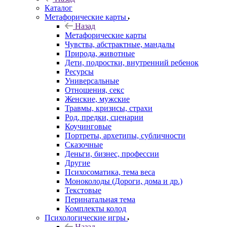
Каталог
Mетафорические карты
Назад
Mетафорические карты
Чувства, абстрактные, мандалы
Природа, животные
Дети, подростки, внутренний ребенок
Ресурсы
Универсальные
Отношения, секс
Женские, мужские
Травмы, кризисы, страхи
Род, предки, сценарии
Коучинговые
Портреты, архетипы, субличности
Сказочные
Деньги, бизнес, профессии
Другие
Психосоматика, тема веса
Моноколоды (Дороги, дома и др.)
Текстовые
Перинатальная тема
Комплекты колод
Психологические игры
Назад