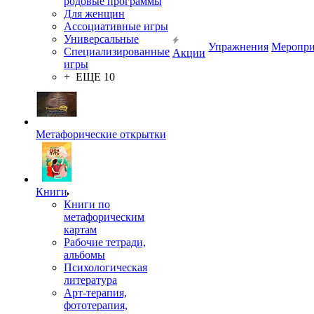
родовые программы
Для женщин
Ассоциативные игры
Универсальные
Упражнения
Меропри
Специализированные
Акции
игры
+ ЕЩЕ 10
Метафорические открытки
Книги
Книги по
метафорическим
картам
Рабочие тетради,
альбомы
Психологическая
литература
Арт-терапия,
фототерапия,