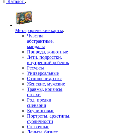
Каталог
Mетафорические карты
Чувства,
абстрактные,
мандалы
Природа, животные
Дети, подростки,
внутренний ребенок
Ресурсы
Универсальные
Отношения, секс
Женские, мужские
Травмы, кризисы,
страхи
Род, предки,
сценарии
Коучинговые
Портреты, архетипы,
субличности
Сказочные
Деньги, бизнес,