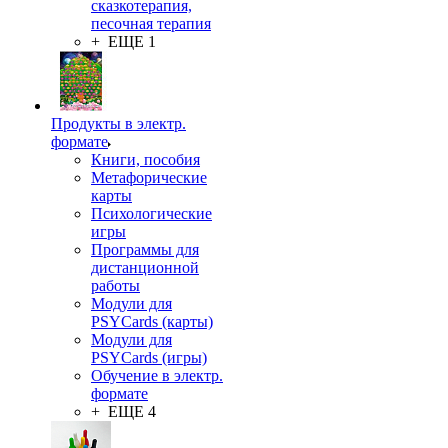
сказкотерапия,
песочная терапия
+ ЕЩЕ 1
Продукты в электр.
формате
Книги, пособия
Метафорические
карты
Психологические
игры
Программы для
дистанционной
работы
Модули для
PSYCards (карты)
Модули для
PSYCards (игры)
Обучение в электр.
формате
+ ЕЩЕ 4