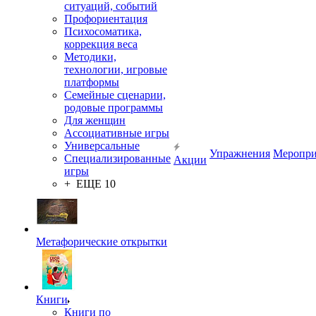
ситуаций, событий
Профориентация
Психосоматика,
коррекция веса
Методики,
технологии, игровые
платформы
Семейные сценарии,
родовые программы
Для женщин
Ассоциативные игры
Универсальные
Упражнения
Меропри
Специализированные
Акции
игры
+ ЕЩЕ 10
Метафорические открытки
Книги
Книги по