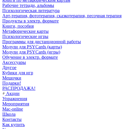
Книги по метафорическим картам
Рабочие тетради, альбомы
Психологическая литература
Арт-терапия, фототерапия, сказкотерапия, песочная терапия
Продукты в электр. формате
Книги, пособия
Метафорические карты
Психологические игры
Программы для дистанционной работы
Модули для PSYCards (карты)
Модули для PSYCards (игры)
Обучение в электр. формате
Аксессуары
Другое
Кубики для игр
Мешочки
Подарки!
РАСПРОДАЖА!
Акции
Упражнения
Мероприятия
Mac-online
Школа
Контакты
Как купить