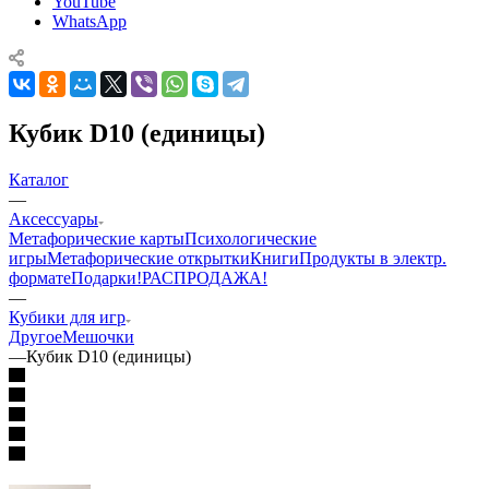
YouTube
WhatsApp
Кубик D10 (единицы)
Каталог
—
Аксессуары
Mетафорические карты
Психологические
игры
Метафорические открытки
Книги
Продукты в электр.
формате
Подарки!
РАСПРОДАЖА!
—
Кубики для игр
Другое
Мешочки
—
Кубик D10 (единицы)