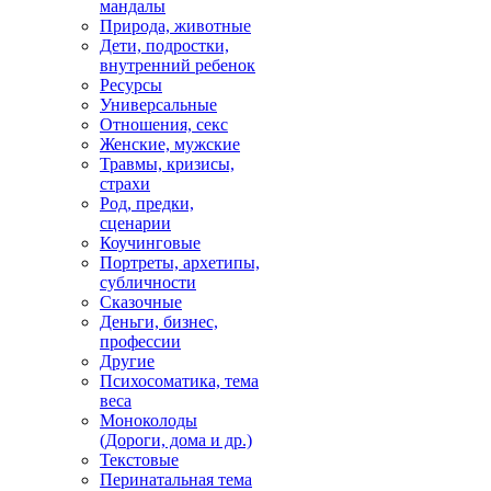
мандалы
Природа, животные
Дети, подростки,
внутренний ребенок
Ресурсы
Универсальные
Отношения, секс
Женские, мужские
Травмы, кризисы,
страхи
Род, предки,
сценарии
Коучинговые
Портреты, архетипы,
субличности
Сказочные
Деньги, бизнес,
профессии
Другие
Психосоматика, тема
веса
Моноколоды
(Дороги, дома и др.)
Текстовые
Перинатальная тема