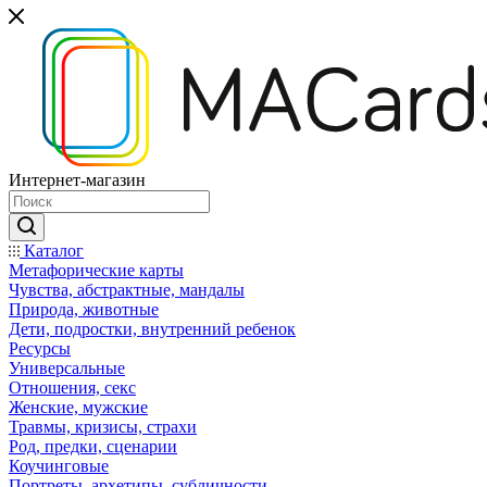
Интернет-магазин
Каталог
Mетафорические карты
Чувства, абстрактные, мандалы
Природа, животные
Дети, подростки, внутренний ребенок
Ресурсы
Универсальные
Отношения, секс
Женские, мужские
Травмы, кризисы, страхи
Род, предки, сценарии
Коучинговые
Портреты, архетипы, субличности