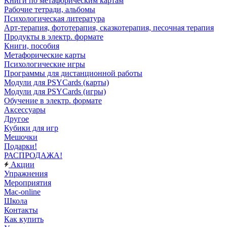
Книги по метафорическим картам
Рабочие тетради, альбомы
Психологическая литература
Арт-терапия, фототерапия, сказкотерапия, песочная терапия
Продукты в электр. формате
Книги, пособия
Метафорические карты
Психологические игры
Программы для дистанционной работы
Модули для PSYCards (карты)
Модули для PSYCards (игры)
Обучение в электр. формате
Аксессуары
Другое
Кубики для игр
Мешочки
Подарки!
РАСПРОДАЖА!
Акции
Упражнения
Мероприятия
Mac-online
Школа
Контакты
Как купить