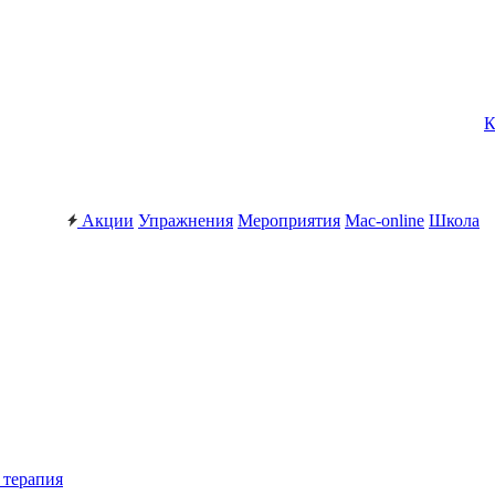
К
Акции
Упражнения
Мероприятия
Mac-online
Школа
 терапия