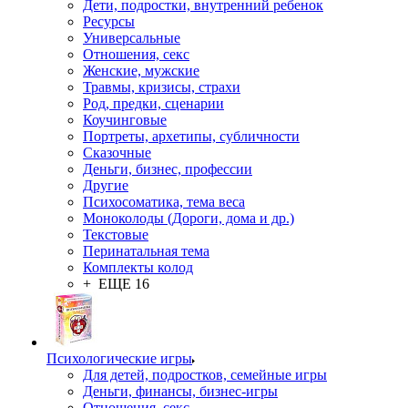
Дети, подростки, внутренний ребенок
Ресурсы
Универсальные
Отношения, секс
Женские, мужские
Травмы, кризисы, страхи
Род, предки, сценарии
Коучинговые
Портреты, архетипы, субличности
Сказочные
Деньги, бизнес, профессии
Другие
Психосоматика, тема веса
Моноколоды (Дороги, дома и др.)
Текстовые
Перинатальная тема
Комплекты колод
+ ЕЩЕ 16
Психологические игры
Для детей, подростков, семейные игры
Деньги, финансы, бизнес-игры
Отношения, секс