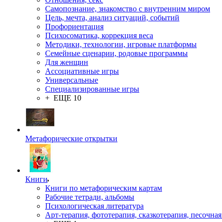
Самопознание, знакомство с внутренним миром
Цель, мечта, анализ ситуаций, событий
Профориентация
Психосоматика, коррекция веса
Методики, технологии, игровые платформы
Семейные сценарии, родовые программы
Для женщин
Ассоциативные игры
Универсальные
Специализированные игры
+ ЕЩЕ 10
Метафорические открытки
Книги
Книги по метафорическим картам
Рабочие тетради, альбомы
Психологическая литература
Арт-терапия, фототерапия, сказкотерапия, песочная