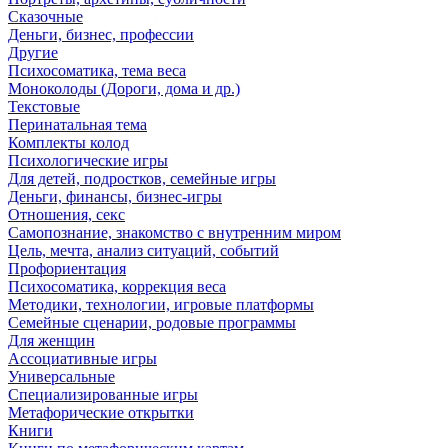
Сказочные
Деньги, бизнес, профессии
Другие
Психосоматика, тема веса
Моноколоды (Дороги, дома и др.)
Текстовые
Перинатальная тема
Комплекты колод
Психологические игры
Для детей, подростков, семейные игры
Деньги, финансы, бизнес-игры
Отношения, секс
Самопознание, знакомство с внутренним миром
Цель, мечта, анализ ситуаций, событий
Профориентация
Психосоматика, коррекция веса
Методики, технологии, игровые платформы
Семейные сценарии, родовые программы
Для женщин
Ассоциативные игры
Универсальные
Специализированные игры
Метафорические открытки
Книги