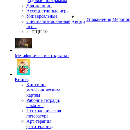
родовые программы
Для женщин
Ассоциативные игры
Универсальные
Упражнения
Меропри
Специализированные
Акции
игры
+ ЕЩЕ 10
Метафорические открытки
Книги
Книги по
метафорическим
картам
Рабочие тетради,
альбомы
Психологическая
литература
Арт-терапия,
фототерапия,