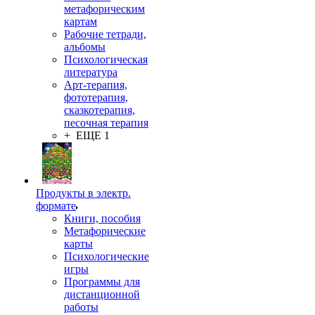
метафорическим
картам
Рабочие тетради,
альбомы
Психологическая
литература
Арт-терапия,
фототерапия,
сказкотерапия,
песочная терапия
+ ЕЩЕ 1
Продукты в электр.
формате
Книги, пособия
Метафорические
карты
Психологические
игры
Программы для
дистанционной
работы