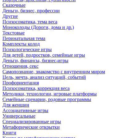
Сказочные
Деньги, бизнес, профессии
Другие
Психосоматика, тема веса
Моноколоды (Дороги, дома и др.)
Текстовые
Перинатальная тема
Комплекты колод
Психологические игры
Для детей, подростков, семейные игры
Деньги, финансы, бизнес-игры
Отношения, секс
Самопознание, знакомство с внутренним миром
Цель, мечта, анализ ситуаций, событий
Профориентация
Психосоматика, коррекция веса
Методики, технологии, игровые платформы
Семейные сценарии, родовые программы
Для женщин
Ассоциативные игры
Универсальные
Специализированные игры
Метафорические открытки
Книги