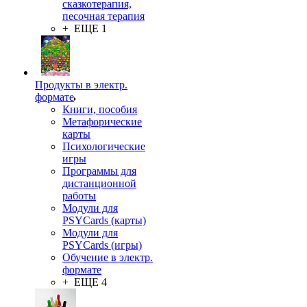
сказкотерапия,
песочная терапия
+ ЕЩЕ 1
Продукты в электр.
формате
Книги, пособия
Метафорические
карты
Психологические
игры
Программы для
дистанционной
работы
Модули для
PSYCards (карты)
Модули для
PSYCards (игры)
Обучение в электр.
формате
+ ЕЩЕ 4