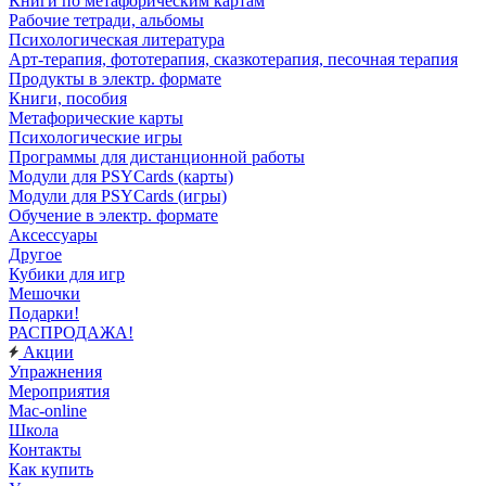
Книги по метафорическим картам
Рабочие тетради, альбомы
Психологическая литература
Арт-терапия, фототерапия, сказкотерапия, песочная терапия
Продукты в электр. формате
Книги, пособия
Метафорические карты
Психологические игры
Программы для дистанционной работы
Модули для PSYCards (карты)
Модули для PSYCards (игры)
Обучение в электр. формате
Аксессуары
Другое
Кубики для игр
Мешочки
Подарки!
РАСПРОДАЖА!
Акции
Упражнения
Мероприятия
Mac-online
Школа
Контакты
Как купить