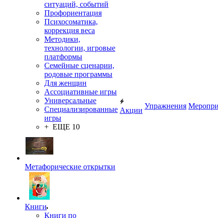
ситуаций, событий
Профориентация
Психосоматика,
коррекция веса
Методики,
технологии, игровые
платформы
Семейные сценарии,
родовые программы
Для женщин
Ассоциативные игры
Универсальные
Упражнения
Меропри
Специализированные
Акции
игры
+ ЕЩЕ 10
Метафорические открытки
Книги
Книги по