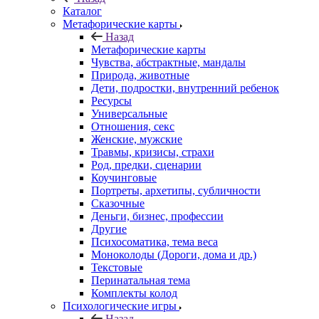
Каталог
Mетафорические карты
Назад
Mетафорические карты
Чувства, абстрактные, мандалы
Природа, животные
Дети, подростки, внутренний ребенок
Ресурсы
Универсальные
Отношения, секс
Женские, мужские
Травмы, кризисы, страхи
Род, предки, сценарии
Коучинговые
Портреты, архетипы, субличности
Сказочные
Деньги, бизнес, профессии
Другие
Психосоматика, тема веса
Моноколоды (Дороги, дома и др.)
Текстовые
Перинатальная тема
Комплекты колод
Психологические игры
Назад