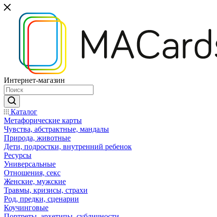
Интернет-магазин
Каталог
Mетафорические карты
Чувства, абстрактные, мандалы
Природа, животные
Дети, подростки, внутренний ребенок
Ресурсы
Универсальные
Отношения, секс
Женские, мужские
Травмы, кризисы, страхи
Род, предки, сценарии
Коучинговые
Портреты, архетипы, субличности