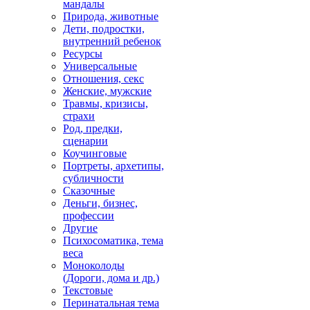
мандалы
Природа, животные
Дети, подростки,
внутренний ребенок
Ресурсы
Универсальные
Отношения, секс
Женские, мужские
Травмы, кризисы,
страхи
Род, предки,
сценарии
Коучинговые
Портреты, архетипы,
субличности
Сказочные
Деньги, бизнес,
профессии
Другие
Психосоматика, тема
веса
Моноколоды
(Дороги, дома и др.)
Текстовые
Перинатальная тема