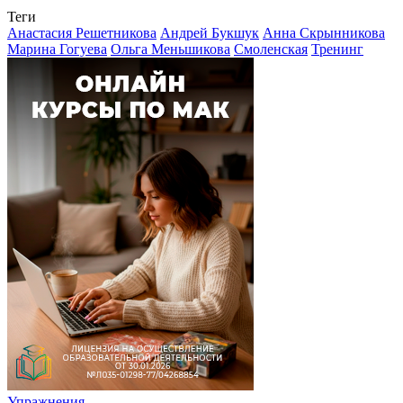
Теги
Анастасия Решетникова
Андрей Букшук
Анна Скрынникова
Марина Гогуева
Ольга Меньшикова
Смоленская
Тренинг
Упражнения