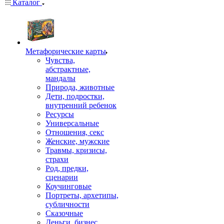
Каталог
Mетафорические карты
Чувства,
абстрактные,
мандалы
Природа, животные
Дети, подростки,
внутренний ребенок
Ресурсы
Универсальные
Отношения, секс
Женские, мужские
Травмы, кризисы,
страхи
Род, предки,
сценарии
Коучинговые
Портреты, архетипы,
субличности
Сказочные
Деньги, бизнес,