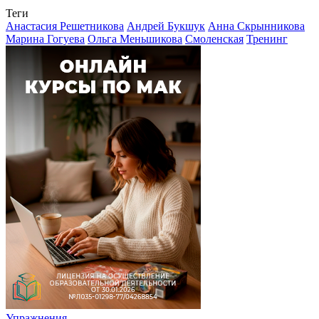
Теги
Анастасия Решетникова
Андрей Букшук
Анна Скрынникова
Марина Гогуева
Ольга Меньшикова
Смоленская
Тренинг
Упражнения