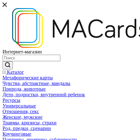
Интернет-магазин
Каталог
Mетафорические карты
Чувства, абстрактные, мандалы
Природа, животные
Дети, подростки, внутренний ребенок
Ресурсы
Универсальные
Отношения, секс
Женские, мужские
Травмы, кризисы, страхи
Род, предки, сценарии
Коучинговые
Портреты, архетипы, субличности