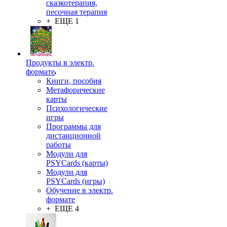
сказкотерапия,
песочная терапия
+ ЕЩЕ 1
Продукты в электр.
формате
Книги, пособия
Метафорические
карты
Психологические
игры
Программы для
дистанционной
работы
Модули для
PSYCards (карты)
Модули для
PSYCards (игры)
Обучение в электр.
формате
+ ЕЩЕ 4