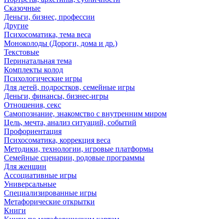
Сказочные
Деньги, бизнес, профессии
Другие
Психосоматика, тема веса
Моноколоды (Дороги, дома и др.)
Текстовые
Перинатальная тема
Комплекты колод
Психологические игры
Для детей, подростков, семейные игры
Деньги, финансы, бизнес-игры
Отношения, секс
Самопознание, знакомство с внутренним миром
Цель, мечта, анализ ситуаций, событий
Профориентация
Психосоматика, коррекция веса
Методики, технологии, игровые платформы
Семейные сценарии, родовые программы
Для женщин
Ассоциативные игры
Универсальные
Специализированные игры
Метафорические открытки
Книги