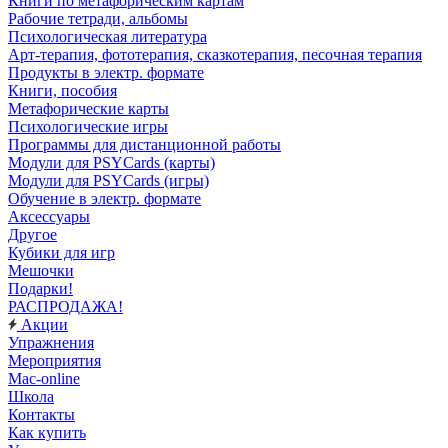
Книги по метафорическим картам
Рабочие тетради, альбомы
Психологическая литература
Арт-терапия, фототерапия, сказкотерапия, песочная терапия
Продукты в электр. формате
Книги, пособия
Метафорические карты
Психологические игры
Программы для дистанционной работы
Модули для PSYCards (карты)
Модули для PSYCards (игры)
Обучение в электр. формате
Аксессуары
Другое
Кубики для игр
Мешочки
Подарки!
РАСПРОДАЖА!
Акции
Упражнения
Мероприятия
Mac-online
Школа
Контакты
Как купить