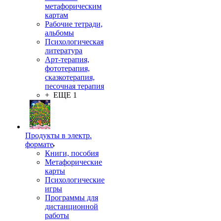
метафорическим
картам
Рабочие тетради,
альбомы
Психологическая
литература
Арт-терапия,
фототерапия,
сказкотерапия,
песочная терапия
+ ЕЩЕ 1
Продукты в электр.
формате
Книги, пособия
Метафорические
карты
Психологические
игры
Программы для
дистанционной
работы