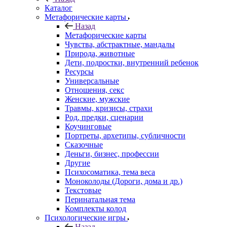
Каталог
Mетафорические карты
Назад
Mетафорические карты
Чувства, абстрактные, мандалы
Природа, животные
Дети, подростки, внутренний ребенок
Ресурсы
Универсальные
Отношения, секс
Женские, мужские
Травмы, кризисы, страхи
Род, предки, сценарии
Коучинговые
Портреты, архетипы, субличности
Сказочные
Деньги, бизнес, профессии
Другие
Психосоматика, тема веса
Моноколоды (Дороги, дома и др.)
Текстовые
Перинатальная тема
Комплекты колод
Психологические игры
Назад