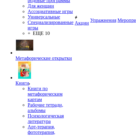
родовые программы
Для женщин
Ассоциативные игры
Универсальные
Упражнения
Меропри
Специализированные
Акции
игры
+ ЕЩЕ 10
Метафорические открытки
Книги
Книги по
метафорическим
картам
Рабочие тетради,
альбомы
Психологическая
литература
Арт-терапия,
фототерапия,