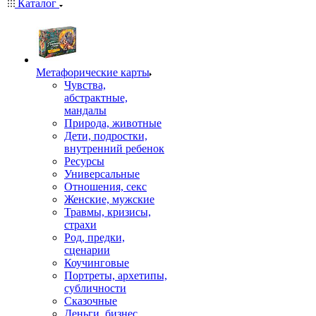
Каталог
Mетафорические карты
Чувства,
абстрактные,
мандалы
Природа, животные
Дети, подростки,
внутренний ребенок
Ресурсы
Универсальные
Отношения, секс
Женские, мужские
Травмы, кризисы,
страхи
Род, предки,
сценарии
Коучинговые
Портреты, архетипы,
субличности
Сказочные
Деньги, бизнес,