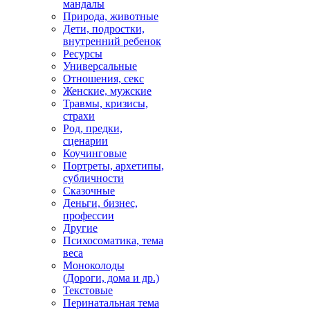
мандалы
Природа, животные
Дети, подростки,
внутренний ребенок
Ресурсы
Универсальные
Отношения, секс
Женские, мужские
Травмы, кризисы,
страхи
Род, предки,
сценарии
Коучинговые
Портреты, архетипы,
субличности
Сказочные
Деньги, бизнес,
профессии
Другие
Психосоматика, тема
веса
Моноколоды
(Дороги, дома и др.)
Текстовые
Перинатальная тема