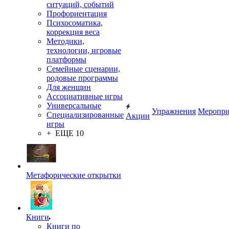
ситуаций, событий
Профориентация
Психосоматика,
коррекция веса
Методики,
технологии, игровые
платформы
Семейные сценарии,
родовые программы
Для женщин
Ассоциативные игры
Универсальные
Упражнения
Меропри
Специализированные
Акции
игры
+ ЕЩЕ 10
Метафорические открытки
Книги
Книги по