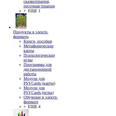
сказкотерапия,
песочная терапия
+ ЕЩЕ 1
Продукты в электр.
формате
Книги, пособия
Метафорические
карты
Психологические
игры
Программы для
дистанционной
работы
Модули для
PSYCards (карты)
Модули для
PSYCards (игры)
Обучение в электр.
формате
+ ЕЩЕ 4