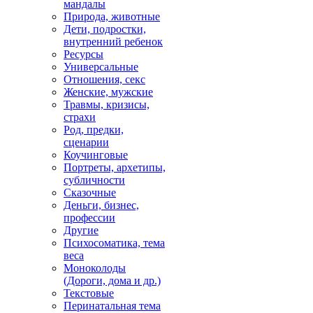
мандалы
Природа, животные
Дети, подростки,
внутренний ребенок
Ресурсы
Универсальные
Отношения, секс
Женские, мужские
Травмы, кризисы,
страхи
Род, предки,
сценарии
Коучинговые
Портреты, архетипы,
субличности
Сказочные
Деньги, бизнес,
профессии
Другие
Психосоматика, тема
веса
Моноколоды
(Дороги, дома и др.)
Текстовые
Перинатальная тема