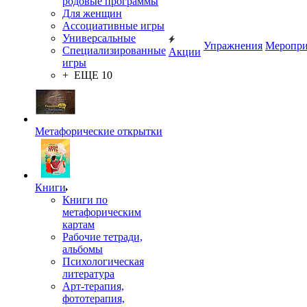
родовые программы
Для женщин
Ассоциативные игры
Универсальные
Упражнения
Меропри
Специализированные
Акции
игры
+ ЕЩЕ 10
Метафорические открытки
Книги
Книги по
метафорическим
картам
Рабочие тетради,
альбомы
Психологическая
литература
Арт-терапия,
фототерапия,