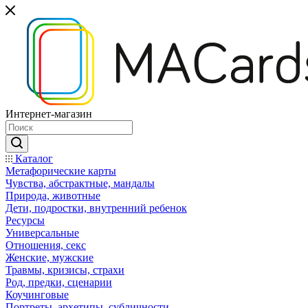
Интернет-магазин
Каталог
Mетафорические карты
Чувства, абстрактные, мандалы
Природа, животные
Дети, подростки, внутренний ребенок
Ресурсы
Универсальные
Отношения, секс
Женские, мужские
Травмы, кризисы, страхи
Род, предки, сценарии
Коучинговые
Портреты, архетипы, субличности