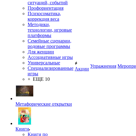
ситуаций, событий
Профориентация
Психосоматика,
коррекция веса
Методики,
технологии, игровые
платформы
Семейные сценарии,
родовые программы
Для женщин
Ассоциативные игры
Универсальные
Упражнения
Меропри
Специализированные
Акции
игры
+ ЕЩЕ 10
Метафорические открытки
Книги
Книги по