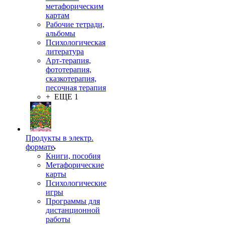
метафорическим
картам
Рабочие тетради,
альбомы
Психологическая
литература
Арт-терапия,
фототерапия,
сказкотерапия,
песочная терапия
+ ЕЩЕ 1
Продукты в электр.
формате
Книги, пособия
Метафорические
карты
Психологические
игры
Программы для
дистанционной
работы