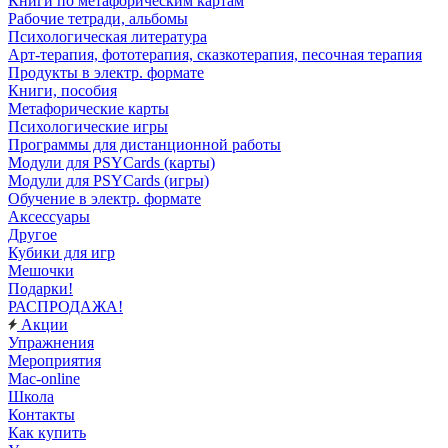
Книги по метафорическим картам
Рабочие тетради, альбомы
Психологическая литература
Арт-терапия, фототерапия, сказкотерапия, песочная терапия
Продукты в электр. формате
Книги, пособия
Метафорические карты
Психологические игры
Программы для дистанционной работы
Модули для PSYCards (карты)
Модули для PSYCards (игры)
Обучение в электр. формате
Аксессуары
Другое
Кубики для игр
Мешочки
Подарки!
РАСПРОДАЖА!
Акции
Упражнения
Мероприятия
Mac-online
Школа
Контакты
Как купить