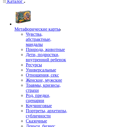
Каталог
Mетафорические карты
Чувства,
абстрактные,
мандалы
Природа, животные
Дети, подростки,
внутренний ребенок
Ресурсы
Универсальные
Отношения, секс
Женские, мужские
Травмы, кризисы,
страхи
Род, предки,
сценарии
Коучинговые
Портреты, архетипы,
субличности
Сказочные
Деньги, бизнес,