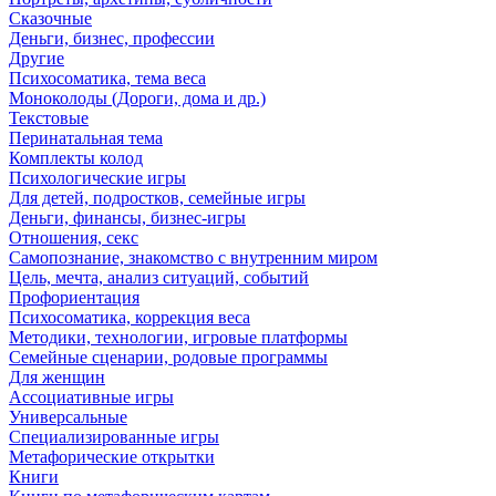
Сказочные
Деньги, бизнес, профессии
Другие
Психосоматика, тема веса
Моноколоды (Дороги, дома и др.)
Текстовые
Перинатальная тема
Комплекты колод
Психологические игры
Для детей, подростков, семейные игры
Деньги, финансы, бизнес-игры
Отношения, секс
Самопознание, знакомство с внутренним миром
Цель, мечта, анализ ситуаций, событий
Профориентация
Психосоматика, коррекция веса
Методики, технологии, игровые платформы
Семейные сценарии, родовые программы
Для женщин
Ассоциативные игры
Универсальные
Специализированные игры
Метафорические открытки
Книги