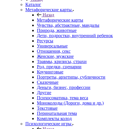
Каталог
Mетафорические карты
Назад
Mетафорические карты
Чувства, абстрактные, мандалы
Природа, животные
Дети, подростки, внутренний ребенок
Ресурсы
Универсальные
Отношения, секс
Женские, мужские
Травмы, кризисы, страхи
Род, предки, сценарии
Коучинговые
Портреты, архетипы, субличности
Сказочные
Деньги, бизнес, профессии
Другие
Психосоматика, тема веса
Моноколоды (Дороги, дома и др.)
Текстовые
Перинатальная тема
Комплекты колод
Психологические игры
Назад