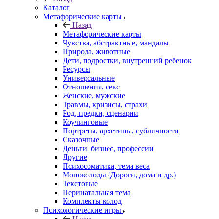
Каталог
Mетафорические карты
Назад
Mетафорические карты
Чувства, абстрактные, мандалы
Природа, животные
Дети, подростки, внутренний ребенок
Ресурсы
Универсальные
Отношения, секс
Женские, мужские
Травмы, кризисы, страхи
Род, предки, сценарии
Коучинговые
Портреты, архетипы, субличности
Сказочные
Деньги, бизнес, профессии
Другие
Психосоматика, тема веса
Моноколоды (Дороги, дома и др.)
Текстовые
Перинатальная тема
Комплекты колод
Психологические игры
Назад