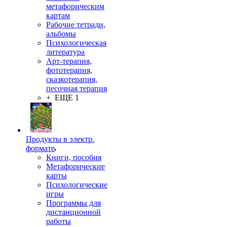
метафорическим
картам
Рабочие тетради,
альбомы
Психологическая
литература
Арт-терапия,
фототерапия,
сказкотерапия,
песочная терапия
+ ЕЩЕ 1
Продукты в электр.
формате
Книги, пособия
Метафорические
карты
Психологические
игры
Программы для
дистанционной
работы