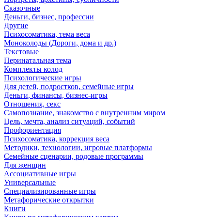
Сказочные
Деньги, бизнес, профессии
Другие
Психосоматика, тема веса
Моноколоды (Дороги, дома и др.)
Текстовые
Перинатальная тема
Комплекты колод
Психологические игры
Для детей, подростков, семейные игры
Деньги, финансы, бизнес-игры
Отношения, секс
Самопознание, знакомство с внутренним миром
Цель, мечта, анализ ситуаций, событий
Профориентация
Психосоматика, коррекция веса
Методики, технологии, игровые платформы
Семейные сценарии, родовые программы
Для женщин
Ассоциативные игры
Универсальные
Специализированные игры
Метафорические открытки
Книги