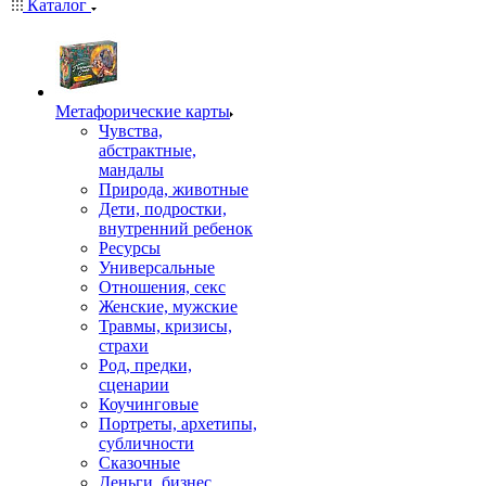
Каталог
Mетафорические карты
Чувства,
абстрактные,
мандалы
Природа, животные
Дети, подростки,
внутренний ребенок
Ресурсы
Универсальные
Отношения, секс
Женские, мужские
Травмы, кризисы,
страхи
Род, предки,
сценарии
Коучинговые
Портреты, архетипы,
субличности
Сказочные
Деньги, бизнес,