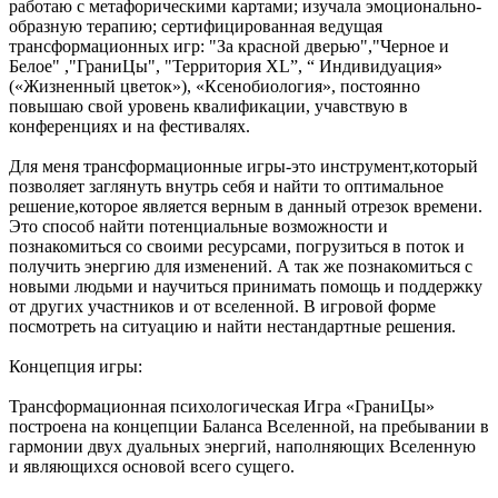
работаю с метафорическими картами; изучала эмоционально-
образную терапию; сертифицированная ведущая
трансформационных игр: "За красной дверью","Черное и
Белое" ,"ГраниЦы", "Территория XL”, “ Индивидуация»
(«Жизненный цветок»), «Ксенобиология», постоянно
повышаю свой уровень квалификации, учавствую в
конференциях и на фестивалях.
Для меня трансформационные игры-это инструмент,который
позволяет заглянуть внутрь себя и найти то оптимальное
решение,которое является верным в данный отрезок времени.
Это способ найти потенциальные возможности и
познакомиться со своими ресурсами, погрузиться в поток и
получить энергию для изменений. А так же познакомиться с
новыми людьми и научиться принимать помощь и поддержку
от других участников и от вселенной. В игровой форме
посмотреть на ситуацию и найти нестандартные решения.
Концепция игры:
Трансформационная психологическая Игра «ГраниЦы»
построена на концепции Баланса Вселенной, на пребывании в
гармонии двух дуальных энергий, наполняющих Вселенную
и являющихся основой всего сущего.