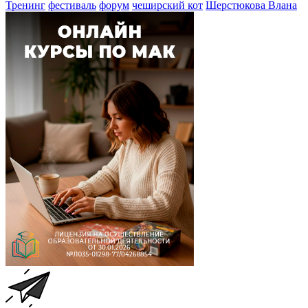
Тренинг
фестиваль
форум
чеширский кот
Шерстюкова Влана