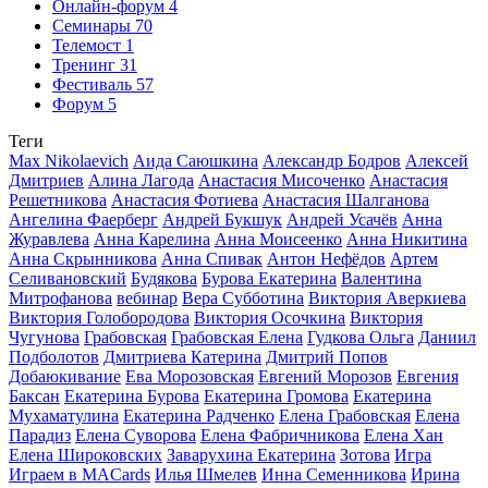
Онлайн-форум
4
Семинары
70
Телемост
1
Тренинг
31
Фестиваль
57
Форум
5
Теги
Max Nikolaevich
Аида Саюшкина
Александр Бодров
Алексей
Дмитриев
Алина Лагода
Анастасия Мисоченко
Анастасия
Решетникова
Анастасия Фотиева
Анастасия Шалганова
Ангелина Фаерберг
Андрей Букшук
Андрей Усачёв
Анна
Журавлева
Анна Карелина
Анна Моисеенко
Анна Никитина
Анна Скрынникова
Анна Спивак
Антон Нефёдов
Артем
Селивановский
Будякова
Бурова Екатерина
Валентина
Митрофанова
вебинар
Вера Субботина
Виктория Аверкиева
Виктория Голобородова
Виктория Осочкина
Виктория
Чугунова
Грабовская
Грабовская Елена
Гудкова Ольга
Даниил
Подболотов
Дмитриева Катерина
Дмитрий Попов
Добаюкивание
Ева Морозовская
Евгений Морозов
Евгения
Баксан
Екатерина Бурова
Екатерина Громова
Екатерина
Мухаматулина
Екатерина Радченко
Елена Грабовская
Елена
Парадиз
Елена Суворова
Елена Фабричникова
Елена Хан
Елена Широковских
Заварухина Екатерина
Зотова
Игра
Играем в MACards
Илья Шмелев
Инна Семенникова
Ирина