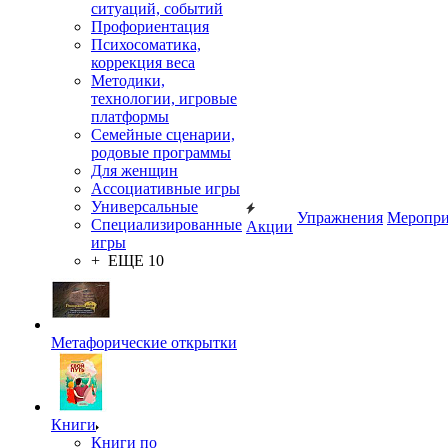
ситуаций, событий
Профориентация
Психосоматика,
коррекция веса
Методики,
технологии, игровые
платформы
Семейные сценарии,
родовые программы
Для женщин
Ассоциативные игры
Универсальные
Упражнения
Меропри
Специализированные
Акции
игры
+ ЕЩЕ 10
Метафорические открытки
Книги
Книги по