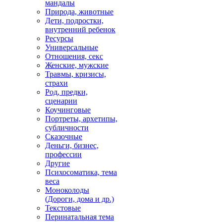
мандалы
Природа, животные
Дети, подростки,
внутренний ребенок
Ресурсы
Универсальные
Отношения, секс
Женские, мужские
Травмы, кризисы,
страхи
Род, предки,
сценарии
Коучинговые
Портреты, архетипы,
субличности
Сказочные
Деньги, бизнес,
профессии
Другие
Психосоматика, тема
веса
Моноколоды
(Дороги, дома и др.)
Текстовые
Перинатальная тема