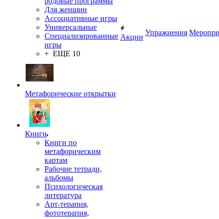
родовые программы
Для женщин
Ассоциативные игры
Универсальные
Упражнения
Меропри
Специализированные
Акции
игры
+ ЕЩЕ 10
Метафорические открытки
Книги
Книги по
метафорическим
картам
Рабочие тетради,
альбомы
Психологическая
литература
Арт-терапия,
фототерапия,