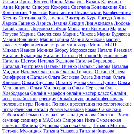
Ильина
Ирина Ковтун
Ирина Макарова
Казань
Карелина
Анна
Кирилл Сидоров
Кокорева Светлана
Конаныхина Яна
Константин Довлатов
Константин Писаревский
Конференция
Ксения Ситникова
Кузьменок Виктория
Курс
Лагода Алина
Лариса Гаценко
Лариса Левина
Лекция
Лия Акимова
Любовь
Гарифуллина
Людмила Собчик
Маргарита Ерёмина
Марина
Гогуева
Марина Смоленская
Марина Чижова
Мария Будякова
Мария Волошина
Мария Горина
Мария Хомякова
мастер-
класс
метафорические встречи
мини-курс
Минск
МИП
Михаил Иванов
Моника Баброу
Морозовская
Натали Раевская
Наталия Буравцова
Наталия Глотова
Наталия Чермошанская
Наталия Шатухо
Наталья Буданова
Наталья Буравцова
Наталья Дмитриева
Наталья Иченко
Наталья Львова
Наталья
Мидони
Наталья Оксентюк
Оксана Гордина
Оксана Ялаева
Олифирович Наталья
Ольга Богачева
Ольга Зингман
Ольга
Климова
Ольга Круглова
Ольга Крутова
Ольга Лунина
Ольга
Меньшикова
Ольга Милосердова
Ольга Сергеева
Ольга
Хлебодарова
Онлайн марафон
онлайн мастер-класс
Онлайн-
игра
онлайн-конференция
Онлайн-курс
онлайн-фестиваль
полезные игры
Полина Ленская
презентация
психологические
игры
Раевская Натали
Римма Казимова
Роман Сабовский
Сабовский Роман
Самара
Светлана Денисова
Светлана Зотова
семинар
семинар в MACards
Смирнова Инга
Смоленская
Снежана Филина
Суворова
Сысоева Ольга
Татьяна Митина
Татьяна Мужицкая
Татьяна Ушакова
Татьяна Фирсова