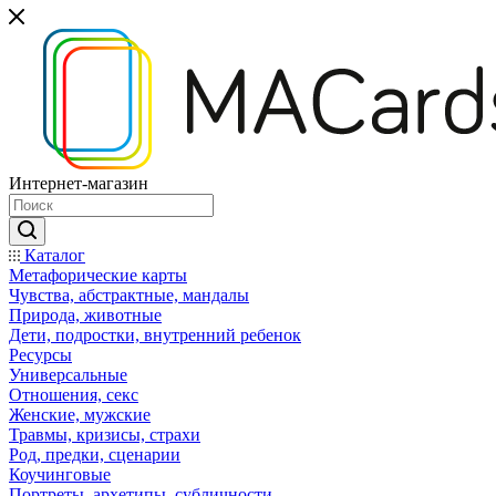
Интернет-магазин
Каталог
Mетафорические карты
Чувства, абстрактные, мандалы
Природа, животные
Дети, подростки, внутренний ребенок
Ресурсы
Универсальные
Отношения, секс
Женские, мужские
Травмы, кризисы, страхи
Род, предки, сценарии
Коучинговые
Портреты, архетипы, субличности