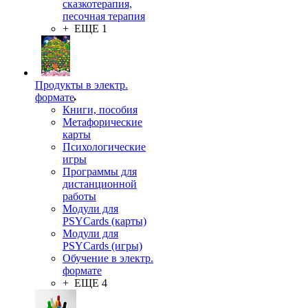
сказкотерапия,
песочная терапия
+ ЕЩЕ 1
Продукты в электр.
формате
Книги, пособия
Метафорические
карты
Психологические
игры
Программы для
дистанционной
работы
Модули для
PSYCards (карты)
Модули для
PSYCards (игры)
Обучение в электр.
формате
+ ЕЩЕ 4