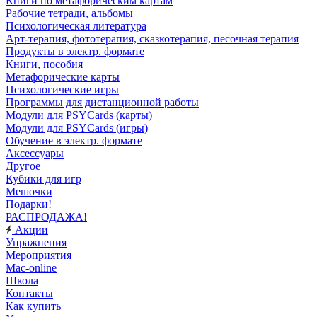
Книги по метафорическим картам
Рабочие тетради, альбомы
Психологическая литература
Арт-терапия, фототерапия, сказкотерапия, песочная терапия
Продукты в электр. формате
Книги, пособия
Метафорические карты
Психологические игры
Программы для дистанционной работы
Модули для PSYCards (карты)
Модули для PSYCards (игры)
Обучение в электр. формате
Аксессуары
Другое
Кубики для игр
Мешочки
Подарки!
РАСПРОДАЖА!
Акции
Упражнения
Мероприятия
Mac-online
Школа
Контакты
Как купить