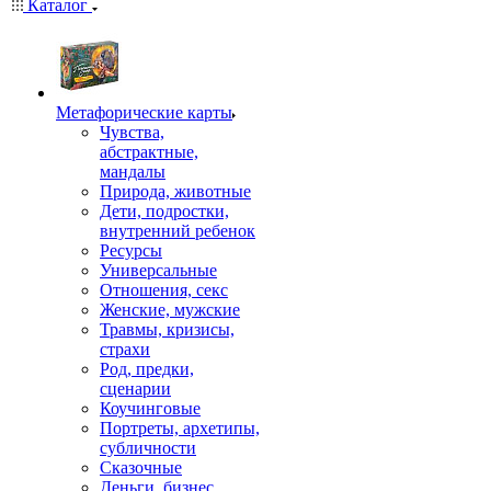
Каталог
Mетафорические карты
Чувства,
абстрактные,
мандалы
Природа, животные
Дети, подростки,
внутренний ребенок
Ресурсы
Универсальные
Отношения, секс
Женские, мужские
Травмы, кризисы,
страхи
Род, предки,
сценарии
Коучинговые
Портреты, архетипы,
субличности
Сказочные
Деньги, бизнес,