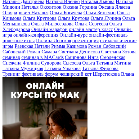
Наталья Дмитриева
Наталья Иченко
Наталья Львова
Наталья
Мидони
Наталья Оксентюк
Оксана Гордина
Оксана Ялаева
Олифирович Наталья
Ольга Богачева
Ольга Зингман
Ольга
Климова
Ольга Круглова
Ольга Крутова
Ольга Лунина
Ольга
Меньшикова
Ольга Милосердова
Ольга Сергеева
Ольга
Хлебодарова
Онлайн марафон
онлайн мастер-класс
Онлайн-
игра
онлайн-конференция
Онлайн-курс
онлайн-фестиваль
полезные игры
Полина Ленская
презентация
психологические
игры
Раевская Натали
Римма Казимова
Роман Сабовский
Сабовский Роман
Самара
Светлана Денисова
Светлана Зотова
семинар
семинар в MACards
Смирнова Инга
Смоленская
Снежана Филина
Суворова
Сысоева Ольга
Татьяна Митина
Татьяна Мужицкая
Татьяна Ушакова
Татьяна Фирсова
Тренинг
фестиваль
форум
чеширский кот
Шерстюкова Влана