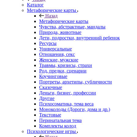
Каталог
Mетафорические карты
Назад
Mетафорические карты
Чувства, абстрактные, мандалы
Природа, животные
Дети, подростки, внутренний ребенок
Ресурсы
Универсальные
Отношения, секс
Женские, мужские
Травмы, кризисы, страхи
Род, предки, сценарии
Коучинговые
Портреты, архетипы, субличности
Сказочные
Деньги, бизнес, профессии
Другие
Психосоматика, тема веса
Моноколоды (Дороги, дома и др.)
Текстовые
Перинатальная тема
Комплекты колод
Психологические игры
Назад