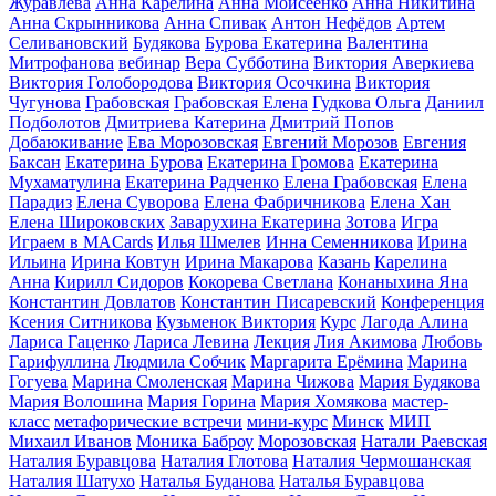
Журавлева
Анна Карелина
Анна Моисеенко
Анна Никитина
Анна Скрынникова
Анна Спивак
Антон Нефёдов
Артем
Селивановский
Будякова
Бурова Екатерина
Валентина
Митрофанова
вебинар
Вера Субботина
Виктория Аверкиева
Виктория Голобородова
Виктория Осочкина
Виктория
Чугунова
Грабовская
Грабовская Елена
Гудкова Ольга
Даниил
Подболотов
Дмитриева Катерина
Дмитрий Попов
Добаюкивание
Ева Морозовская
Евгений Морозов
Евгения
Баксан
Екатерина Бурова
Екатерина Громова
Екатерина
Мухаматулина
Екатерина Радченко
Елена Грабовская
Елена
Парадиз
Елена Суворова
Елена Фабричникова
Елена Хан
Елена Широковских
Заварухина Екатерина
Зотова
Игра
Играем в MACards
Илья Шмелев
Инна Семенникова
Ирина
Ильина
Ирина Ковтун
Ирина Макарова
Казань
Карелина
Анна
Кирилл Сидоров
Кокорева Светлана
Конаныхина Яна
Константин Довлатов
Константин Писаревский
Конференция
Ксения Ситникова
Кузьменок Виктория
Курс
Лагода Алина
Лариса Гаценко
Лариса Левина
Лекция
Лия Акимова
Любовь
Гарифуллина
Людмила Собчик
Маргарита Ерёмина
Марина
Гогуева
Марина Смоленская
Марина Чижова
Мария Будякова
Мария Волошина
Мария Горина
Мария Хомякова
мастер-
класс
метафорические встречи
мини-курс
Минск
МИП
Михаил Иванов
Моника Баброу
Морозовская
Натали Раевская
Наталия Буравцова
Наталия Глотова
Наталия Чермошанская
Наталия Шатухо
Наталья Буданова
Наталья Буравцова