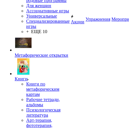
родовые программы
Для женщин
Ассоциативные игры
Универсальные
Упражнения
Меропри
Специализированные
Акции
игры
+ ЕЩЕ 10
Метафорические открытки
Книги
Книги по
метафорическим
картам
Рабочие тетради,
альбомы
Психологическая
литература
Арт-терапия,
фототерапия,