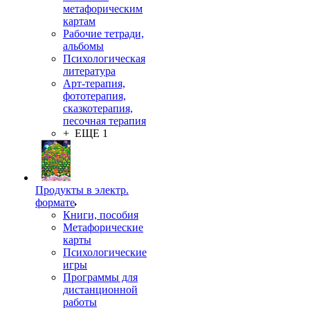
метафорическим
картам
Рабочие тетради,
альбомы
Психологическая
литература
Арт-терапия,
фототерапия,
сказкотерапия,
песочная терапия
+ ЕЩЕ 1
Продукты в электр.
формате
Книги, пособия
Метафорические
карты
Психологические
игры
Программы для
дистанционной
работы