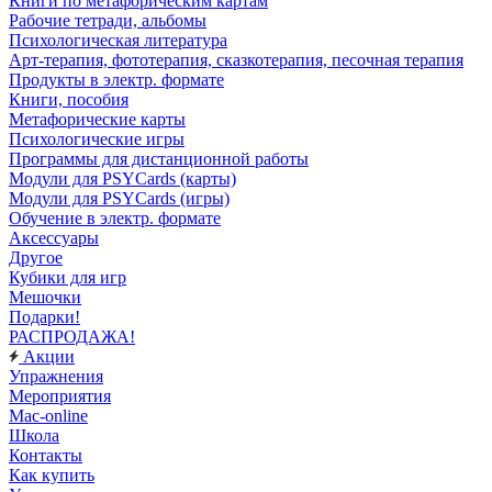
Книги по метафорическим картам
Рабочие тетради, альбомы
Психологическая литература
Арт-терапия, фототерапия, сказкотерапия, песочная терапия
Продукты в электр. формате
Книги, пособия
Метафорические карты
Психологические игры
Программы для дистанционной работы
Модули для PSYCards (карты)
Модули для PSYCards (игры)
Обучение в электр. формате
Аксессуары
Другое
Кубики для игр
Мешочки
Подарки!
РАСПРОДАЖА!
Акции
Упражнения
Мероприятия
Mac-online
Школа
Контакты
Как купить