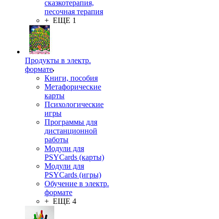
сказкотерапия,
песочная терапия
+ ЕЩЕ 1
Продукты в электр.
формате
Книги, пособия
Метафорические
карты
Психологические
игры
Программы для
дистанционной
работы
Модули для
PSYCards (карты)
Модули для
PSYCards (игры)
Обучение в электр.
формате
+ ЕЩЕ 4