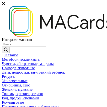
Интернет-магазин
Каталог
Mетафорические карты
Чувства, абстрактные, мандалы
Природа, животные
Дети, подростки, внутренний ребенок
Ресурсы
Универсальные
Отношения, секс
Женские, мужские
Травмы, кризисы, страхи
Род, предки, сценарии
Коучинговые
Портреты, архетипы, субличности