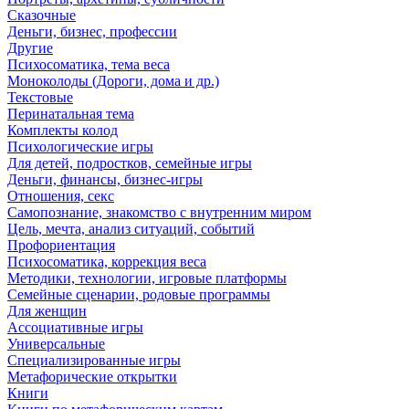
Сказочные
Деньги, бизнес, профессии
Другие
Психосоматика, тема веса
Моноколоды (Дороги, дома и др.)
Текстовые
Перинатальная тема
Комплекты колод
Психологические игры
Для детей, подростков, семейные игры
Деньги, финансы, бизнес-игры
Отношения, секс
Самопознание, знакомство с внутренним миром
Цель, мечта, анализ ситуаций, событий
Профориентация
Психосоматика, коррекция веса
Методики, технологии, игровые платформы
Семейные сценарии, родовые программы
Для женщин
Ассоциативные игры
Универсальные
Специализированные игры
Метафорические открытки
Книги