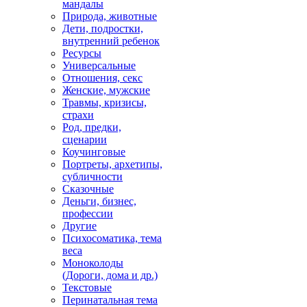
мандалы
Природа, животные
Дети, подростки,
внутренний ребенок
Ресурсы
Универсальные
Отношения, секс
Женские, мужские
Травмы, кризисы,
страхи
Род, предки,
сценарии
Коучинговые
Портреты, архетипы,
субличности
Сказочные
Деньги, бизнес,
профессии
Другие
Психосоматика, тема
веса
Моноколоды
(Дороги, дома и др.)
Текстовые
Перинатальная тема