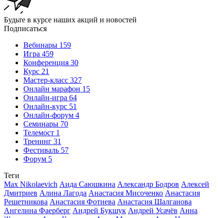
Будьте в курсе наших акций и новостей
Подписаться
Вебинары
159
Игра
459
Конференция
30
Курс
21
Мастер-класс
327
Онлайн марафон
15
Онлайн-игра
64
Онлайн-курс
51
Онлайн-форум
4
Семинары
70
Телемост
1
Тренинг
31
Фестиваль
57
Форум
5
Теги
Max Nikolaevich
Аида Саюшкина
Александр Бодров
Алексей
Дмитриев
Алина Лагода
Анастасия Мисоченко
Анастасия
Решетникова
Анастасия Фотиева
Анастасия Шалганова
Ангелина Фаерберг
Андрей Букшук
Андрей Усачёв
Анна