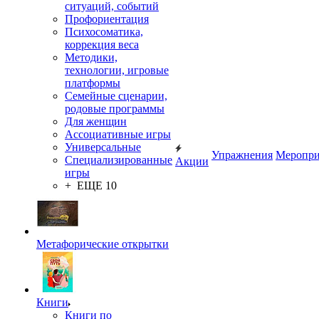
ситуаций, событий
Профориентация
Психосоматика,
коррекция веса
Методики,
технологии, игровые
платформы
Семейные сценарии,
родовые программы
Для женщин
Ассоциативные игры
Универсальные
Упражнения
Меропри
Специализированные
Акции
игры
+ ЕЩЕ 10
Метафорические открытки
Книги
Книги по