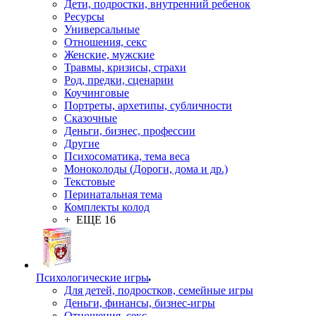
Дети, подростки, внутренний ребенок
Ресурсы
Универсальные
Отношения, секс
Женские, мужские
Травмы, кризисы, страхи
Род, предки, сценарии
Коучинговые
Портреты, архетипы, субличности
Сказочные
Деньги, бизнес, профессии
Другие
Психосоматика, тема веса
Моноколоды (Дороги, дома и др.)
Текстовые
Перинатальная тема
Комплекты колод
+ ЕЩЕ 16
Психологические игры
Для детей, подростков, семейные игры
Деньги, финансы, бизнес-игры
Отношения, секс