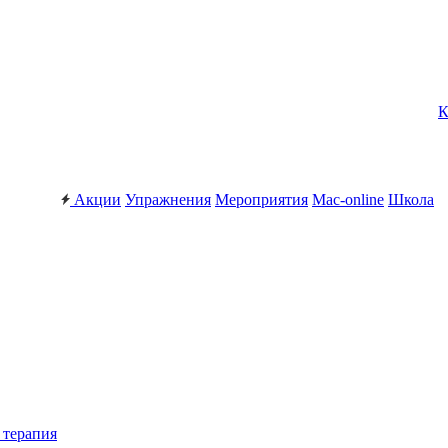
К
Акции
Упражнения
Мероприятия
Mac-online
Школа
 терапия