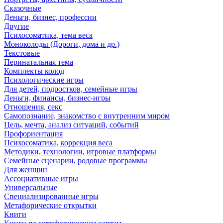
Сказочные
Деньги, бизнес, профессии
Другие
Психосоматика, тема веса
Моноколоды (Дороги, дома и др.)
Текстовые
Перинатальная тема
Комплекты колод
Психологические игры
Для детей, подростков, семейные игры
Деньги, финансы, бизнес-игры
Отношения, секс
Самопознание, знакомство с внутренним миром
Цель, мечта, анализ ситуаций, событий
Профориентация
Психосоматика, коррекция веса
Методики, технологии, игровые платформы
Семейные сценарии, родовые программы
Для женщин
Ассоциативные игры
Универсальные
Специализированные игры
Метафорические открытки
Книги