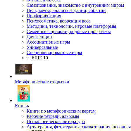
Самопознание, знакомство с внутренним миром
Цель, мечта, анализ ситуаций, событий
Профориентация
Психосоматика, коррекция веса
Методики, технологии, игровые платформы
Семейные сценарии, родовые программы
Для женщин
Ассоциативные игры
Универсальные
Специализированные игры
+ ЕЩЕ 10
Метафорические открытки
Книги
Книги по метафорическим картам
Рабочие тетради, альбомы
Психологическая литература
Арт-терапия, фототерапия, сказкотерапия, песочная