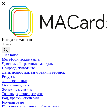
Интернет-магазин
Каталог
Mетафорические карты
Чувства, абстрактные, мандалы
Природа, животные
Дети, подростки, внутренний ребенок
Ресурсы
Универсальные
Отношения, секс
Женские, мужские
Травмы, кризисы, страхи
Род, предки, сценарии
Коучинговые
Портреты, архетипы, субличности