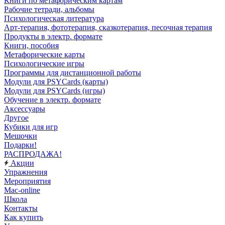
Книги по метафорическим картам
Рабочие тетради, альбомы
Психологическая литература
Арт-терапия, фототерапия, сказкотерапия, песочная терапия
Продукты в электр. формате
Книги, пособия
Метафорические карты
Психологические игры
Программы для дистанционной работы
Модули для PSYCards (карты)
Модули для PSYCards (игры)
Обучение в электр. формате
Аксессуары
Другое
Кубики для игр
Мешочки
Подарки!
РАСПРОДАЖА!
Акции
Упражнения
Мероприятия
Mac-online
Школа
Контакты
Как купить