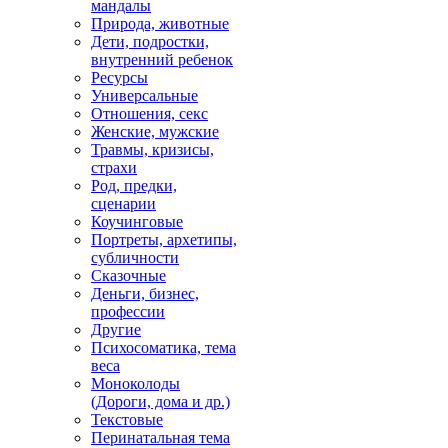
мандалы
Природа, животные
Дети, подростки,
внутренний ребенок
Ресурсы
Универсальные
Отношения, секс
Женские, мужские
Травмы, кризисы,
страхи
Род, предки,
сценарии
Коучинговые
Портреты, архетипы,
субличности
Сказочные
Деньги, бизнес,
профессии
Другие
Психосоматика, тема
веса
Моноколоды
(Дороги, дома и др.)
Текстовые
Перинатальная тема