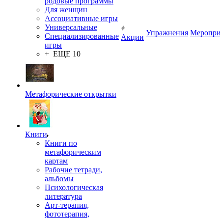
родовые программы
Для женщин
Ассоциативные игры
Универсальные
Упражнения
Меропри
Специализированные
Акции
игры
+ ЕЩЕ 10
Метафорические открытки
Книги
Книги по
метафорическим
картам
Рабочие тетради,
альбомы
Психологическая
литература
Арт-терапия,
фототерапия,