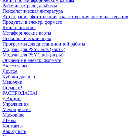
Книги по метафорическим картам
Рабочие тетради, альбомы
Психологическая литература
Арт-терапия, фототерапия, сказкотерапия, песочная терапия
Продукты в электр. формате
Книги, пособия
Метафорические карты
Психологические игры
Программы для дистанционной работы
Модули для PSYCards (карты)
Модули для PSYCards (игры)
Обучение в электр. формате
Аксессуары
Другое
Кубики для игр
Мешочки
Подарки!
РАСПРОДАЖА!
Акции
Упражнения
Мероприятия
Mac-online
Школа
Контакты
Как купить