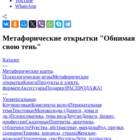
YouTube
WhatsApp
Метафорические открытки "Обнимая
свою тень"
Каталог
—
Mетафорические карты
Психологические игры
Метафорические
открытки
Книги
Продукты в электр.
формате
Аксессуары
Подарки!
РАСПРОДАЖА!
—
Универсальные
Коучинговые
Комплекты колод
Перинатальная
тема
Текстовые
Моноколоды (Дороги, дома и
др.)
Психосоматика, тема веса
Другие
Деньги, бизнес,
профессии
Сказочные
Портреты, архетипы,
субличности
Чувства, абстрактные, мандалы
Род, предки,
сценарии
Травмы, кризисы, страхи
Женские,
мужские
Отношения, секс
Ресурсы
Дети, подростки,