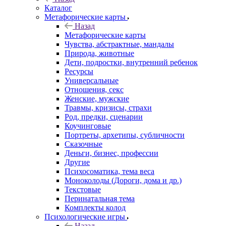
Каталог
Mетафорические карты
Назад
Mетафорические карты
Чувства, абстрактные, мандалы
Природа, животные
Дети, подростки, внутренний ребенок
Ресурсы
Универсальные
Отношения, секс
Женские, мужские
Травмы, кризисы, страхи
Род, предки, сценарии
Коучинговые
Портреты, архетипы, субличности
Сказочные
Деньги, бизнес, профессии
Другие
Психосоматика, тема веса
Моноколоды (Дороги, дома и др.)
Текстовые
Перинатальная тема
Комплекты колод
Психологические игры
Назад