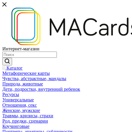
Интернет-магазин
Каталог
Mетафорические карты
Чувства, абстрактные, мандалы
Природа, животные
Дети, подростки, внутренний ребенок
Ресурсы
Универсальные
Отношения, секс
Женские, мужские
Травмы, кризисы, страхи
Род, предки, сценарии
Коучинговые
Портреты, архетипы, субличности