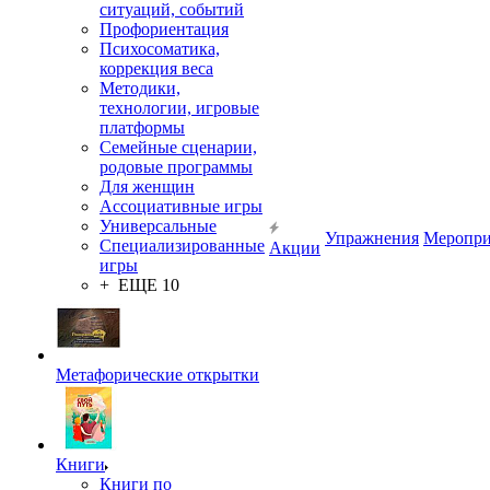
ситуаций, событий
Профориентация
Психосоматика,
коррекция веса
Методики,
технологии, игровые
платформы
Семейные сценарии,
родовые программы
Для женщин
Ассоциативные игры
Универсальные
Упражнения
Меропри
Специализированные
Акции
игры
+ ЕЩЕ 10
Метафорические открытки
Книги
Книги по