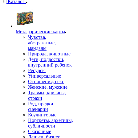
Каталог
Mетафорические карты
Чувства,
абстрактные,
мандалы
Природа, животные
Дети, подростки,
внутренний ребенок
Ресурсы
Универсальные
Отношения, секс
Женские, мужские
Травмы, кризисы,
страхи
Род, предки,
сценарии
Коучинговые
Портреты, архетипы,
субличности
Сказочные
Деньги, бизнес,