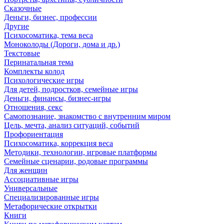
Сказочные
Деньги, бизнес, профессии
Другие
Психосоматика, тема веса
Моноколоды (Дороги, дома и др.)
Текстовые
Перинатальная тема
Комплекты колод
Психологические игры
Для детей, подростков, семейные игры
Деньги, финансы, бизнес-игры
Отношения, секс
Самопознание, знакомство с внутренним миром
Цель, мечта, анализ ситуаций, событий
Профориентация
Психосоматика, коррекция веса
Методики, технологии, игровые платформы
Семейные сценарии, родовые программы
Для женщин
Ассоциативные игры
Универсальные
Специализированные игры
Метафорические открытки
Книги