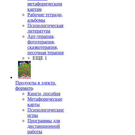
метафорическим
картам
Рабочие тетради,
альбомы
Психологическая
литература
Арт-терапия,
фототерапия,
сказкотерапия,
песочная терапия
+ ЕЩЕ 1
Продукты в электр.
формате
Книги, пособия
Метафорические
карты
Психологические
игры
Программы для
дистанционной
работы