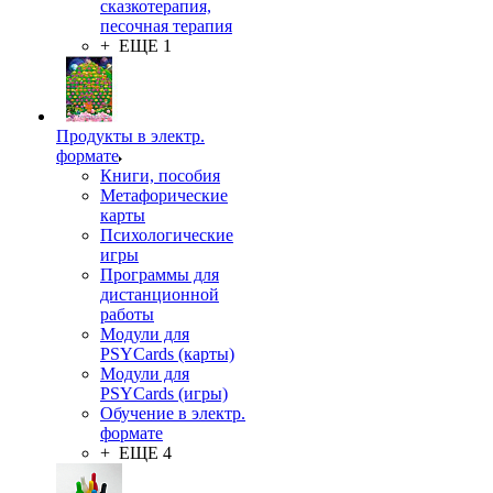
сказкотерапия,
песочная терапия
+ ЕЩЕ 1
Продукты в электр.
формате
Книги, пособия
Метафорические
карты
Психологические
игры
Программы для
дистанционной
работы
Модули для
PSYCards (карты)
Модули для
PSYCards (игры)
Обучение в электр.
формате
+ ЕЩЕ 4